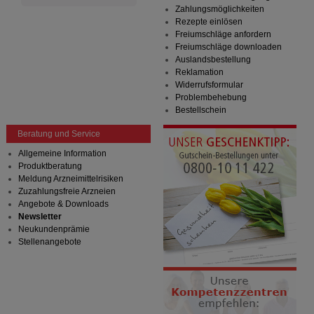
auf unserer Website aber auch die Werbung auf
Zahlungsmöglichkeiten
Drittseiten möglichst relevant für Sie zu gestalten.
Rezepte einlösen
Bitte beachten Sie, dass Daten hierfür teilweise an
Freiumschläge anfordern
Dritte wie z.B. Google oder soziale Medien
Freiumschläge downloaden
übertragen werden.
Auslandsbestellung
Reklamation
Widerrufsformular
Problembehebung
Bestellschein
Beratung und Service
Allgemeine Information
Produktberatung
Meldung Arzneimittelrisiken
Zuzahlungsfreie Arzneien
Angebote & Downloads
Newsletter
Neukundenprämie
Stellenangebote