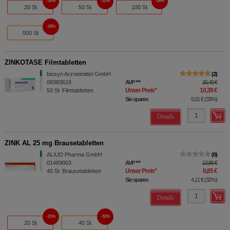
30%
32%
36%
20 St
50 St
100 St
33%
500 St
ZINKOTASE Filmtabletten
biosyn Arzneimittel GmbH
2
06983618
AVP
***
15,40 €
Unser Preis
*
10,39 €
50
St
Filmtabletten
Sie sparen
5,01 €
(
33%
)
Details
ZINK AL 25 mg Brausetabletten
ALIUD Pharma GmbH
0
01489003
AVP
***
12,96 €
Unser Preis
*
8,85 €
40
St
Brausetabletten
Sie sparen
4,11 €
(
32%
)
Details
21%
32%
20 St
40 St