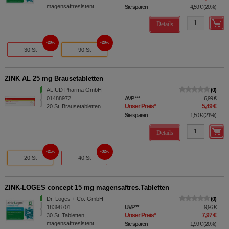
magensaftresistent
Sie sparen
4,59 €
(
20%
)
Details
20%
20%
30 St
90 St
ZINK AL 25 mg Brausetabletten
ALIUD Pharma GmbH
0
01488972
AVP
***
6,99 €
Unser Preis
*
5,49 €
20
St
Brausetabletten
Sie sparen
1,50 €
(
21%
)
Details
21%
32%
20 St
40 St
ZINK-LOGES concept 15 mg magensaftres.Tabletten
Dr. Loges + Co. GmbH
0
18398701
UVP
**
9,96 €
Unser Preis
*
7,97 €
30
St
Tabletten,
magensaftresistent
Sie sparen
1,99 €
(
20%
)