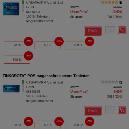
URSAPHARM Arzneimittel
1
GmbH
AVP
***
21,10 €
Unser Preis
*
13,49 €
06340903
100
St
Tabletten,
Sie sparen
7,61 €
(
36%
)
magensaftresistent
Details
30%
32%
36%
20 St
50 St
100 St
33%
500 St
ZINKOROTAT POS magensaftresistente Tabletten
URSAPHARM Arzneimittel
0
GmbH
AVP
***
12,40 €
Unser Preis
*
8,49 €
06340895
50
St
Tabletten,
Sie sparen
3,91 €
(
32%
)
magensaftresistent
Details
30%
32%
36%
20 St
50 St
100 St