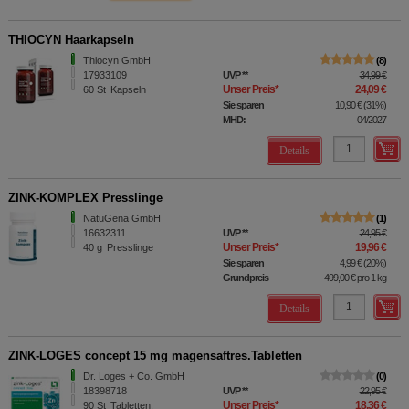
THIOCYN Haarkapseln
Thiocyn GmbH
8
17933109
UVP
**
34,99 €
Unser Preis
*
24,09 €
60
St
Kapseln
Sie sparen
10,90 €
(
31%
)
MHD:
04/2027
Details
ZINK-KOMPLEX Presslinge
NatuGena GmbH
1
16632311
UVP
**
24,95 €
Unser Preis
*
19,96 €
40
g
Presslinge
Sie sparen
4,99 €
(
20%
)
Grundpreis
499,00 €
pro 1 kg
Details
ZINK-LOGES concept 15 mg magensaftres.Tabletten
Dr. Loges + Co. GmbH
0
18398718
UVP
**
22,95 €
Unser Preis
*
18,36 €
90
St
Tabletten,