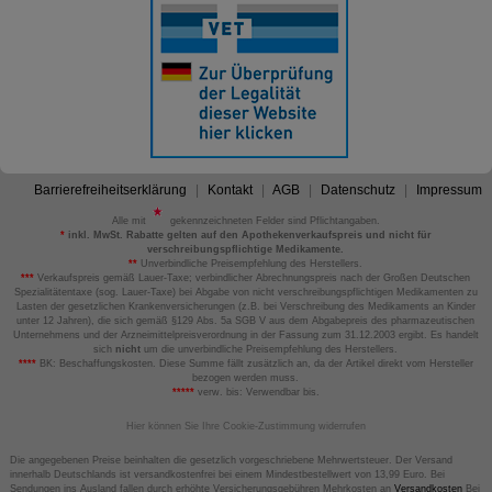
Barrierefreiheitserklärung
Kontakt
AGB
Datenschutz
Impressum
Alle mit
gekennzeichneten Felder sind Pflichtangaben.
*
inkl. MwSt. Rabatte gelten auf den Apothekenverkaufspreis und nicht für
verschreibungspflichtige Medikamente.
**
Unverbindliche Preisempfehlung des Herstellers.
***
Verkaufspreis gemäß Lauer-Taxe; verbindlicher Abrechnungspreis nach der Großen Deutschen
Spezialitätentaxe (sog. Lauer-Taxe) bei Abgabe von nicht verschreibungspflichtigen Medikamenten zu
Lasten der gesetzlichen Krankenversicherungen (z.B. bei Verschreibung des Medikaments an Kinder
unter 12 Jahren), die sich gemäß §129 Abs. 5a SGB V aus dem Abgabepreis des pharmazeutischen
Unternehmens und der Arzneimittelpreisverordnung in der Fassung zum 31.12.2003 ergibt. Es handelt
sich
nicht
um die unverbindliche Preisempfehlung des Herstellers.
****
BK: Beschaffungskosten. Diese Summe fällt zusätzlich an, da der Artikel direkt vom Hersteller
bezogen werden muss.
*****
verw. bis: Verwendbar bis.
Hier können Sie Ihre Cookie-Zustimmung widerrufen
Die angegebenen Preise beinhalten die gesetzlich vorgeschriebene Mehrwertsteuer. Der Versand
innerhalb Deutschlands ist versandkostenfrei bei einem Mindestbestellwert von 13,99 Euro. Bei
Sendungen ins Ausland fallen durch erhöhte Versicherungsgebühren Mehrkosten an
Versandkosten
Bei