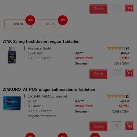
Details
20%
20%
180 St
360 St
ZINK 25 mg hochdosiert vegan Tabletten
Vitamaze GmbH
4
12741486
UVP
**
16,97 €
Unser Preis
*
13,58 €
180
St
Tabletten
Sie sparen
3,39 €
(
20%
)
Details
ZINKOROTAT POS magensaftresistente Tabletten
URSAPHARM Arzneimittel
1
GmbH
AVP
***
93,70 €
Unser Preis
*
62,79 €
06340926
500
St
Tabletten,
Sie sparen
30,91 €
(
33%
)
magensaftresistent
Details