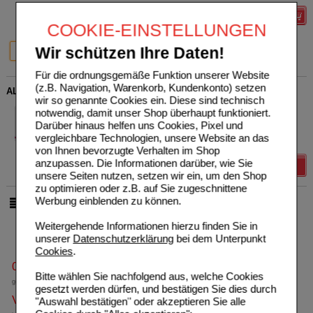
Details
COOKIE-EINSTELLUNGEN
20%
20%
Wir schützen Ihre Daten!
30 St
90 St
Für die ordnungsgemäße Funktion unserer Website
(z.B. Navigation, Warenkorb, Kundenkonto) setzen
ALLERGOSAN Zink 100 pro Kapseln
wir so genannte Cookies ein. Diese sind technisch
INSTITUT ALLERGOSAN
0
notwendig, damit unser Shop überhaupt funktioniert.
Deutschland (privat) GmbH
UVP
**
18,50 €
Darüber hinaus helfen uns Cookies, Pixel und
Unser Preis
*
14,80 €
11118029
vergleichbare Technologien, unsere Website an das
60
St
Kapseln
Sie sparen
3,70 €
(
20%
)
von Ihnen bevorzugte Verhalten im Shop
anzupassen. Die Informationen darüber, wie Sie
Details
unsere Seiten nutzen, setzen wir ein, um den Shop
zu optimieren oder z.B. auf Sie zugeschnittene
Werbung einblenden zu können.
pro Seite
Weitergehende Informationen hierzu finden Sie in
unserer
Datenschutzerklärung
bei dem Unterpunkt
Cookies
.
0800-10 11 422
Bitte wählen Sie nachfolgend aus, welche Cookies
gebührenfreie Rufnummer
gesetzt werden dürfen, und bestätigen Sie dies durch
Versandkostenfrei
"Auswahl bestätigen" oder akzeptieren Sie alle