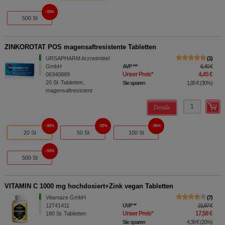
33%
500 St
ZINKOROTAT POS magensaftresistente Tabletten
URSAPHARM Arzneimittel
1
GmbH
AVP
***
6,40 €
Unser Preis
*
4,45 €
06340889
20
St
Tabletten,
Sie sparen
1,95 €
(
30%
)
magensaftresistent
Details
30%
32%
36%
20 St
50 St
100 St
33%
500 St
VITAMIN C 1000 mg hochdosiert+Zink vegan Tabletten
Vitamaze GmbH
7
12741411
UVP
**
21,97 €
Unser Preis
*
17,58 €
180
St
Tabletten
Sie sparen
4,39 €
(
20%
)