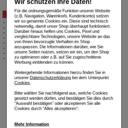
Wir schützen Ihre Daten!
Bestellschein
Für die ordnungsgemäße Funktion unserer Website
Beratung und Service
(z.B. Navigation, Warenkorb, Kundenkonto) setzen
wir so genannte Cookies ein. Diese sind technisch
Allgemeine Information
notwendig, damit unser Shop überhaupt funktioniert.
Produktberatung
Darüber hinaus helfen uns Cookies, Pixel und
Meldung Arzneimittelrisiken
vergleichbare Technologien, unsere Website an das
Zuzahlungsfreie Arzneien
von Ihnen bevorzugte Verhalten im Shop
Angebote & Downloads
anzupassen. Die Informationen darüber, wie Sie
Newsletter
unsere Seiten nutzen, setzen wir ein, um den Shop
Neukundenprämie
zu optimieren oder z.B. auf Sie zugeschnittene
Stellenangebote
Werbung einblenden zu können.
Weitergehende Informationen hierzu finden Sie in
unserer
Datenschutzerklärung
bei dem Unterpunkt
Cookies
.
Bitte wählen Sie nachfolgend aus, welche Cookies
gesetzt werden dürfen, und bestätigen Sie dies durch
"Auswahl bestätigen" oder akzeptieren Sie alle
Cookies durch "Alles akzeptieren":
Mehr Information