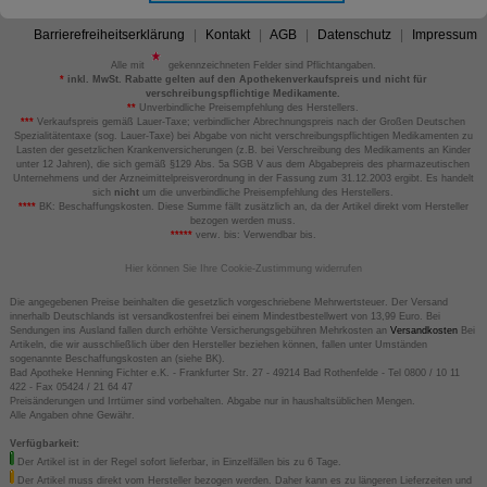
Barrierefreiheitserklärung
Kontakt
AGB
Datenschutz
Impressum
Alle mit
gekennzeichneten Felder sind Pflichtangaben.
*
inkl. MwSt. Rabatte gelten auf den Apothekenverkaufspreis und nicht für
verschreibungspflichtige Medikamente.
**
Unverbindliche Preisempfehlung des Herstellers.
***
Verkaufspreis gemäß Lauer-Taxe; verbindlicher Abrechnungspreis nach der Großen Deutschen
Spezialitätentaxe (sog. Lauer-Taxe) bei Abgabe von nicht verschreibungspflichtigen Medikamenten zu
Lasten der gesetzlichen Krankenversicherungen (z.B. bei Verschreibung des Medikaments an Kinder
unter 12 Jahren), die sich gemäß §129 Abs. 5a SGB V aus dem Abgabepreis des pharmazeutischen
Unternehmens und der Arzneimittelpreisverordnung in der Fassung zum 31.12.2003 ergibt. Es handelt
sich
nicht
um die unverbindliche Preisempfehlung des Herstellers.
****
BK: Beschaffungskosten. Diese Summe fällt zusätzlich an, da der Artikel direkt vom Hersteller
bezogen werden muss.
*****
verw. bis: Verwendbar bis.
Hier können Sie Ihre Cookie-Zustimmung widerrufen
Die angegebenen Preise beinhalten die gesetzlich vorgeschriebene Mehrwertsteuer. Der Versand
innerhalb Deutschlands ist versandkostenfrei bei einem Mindestbestellwert von 13,99 Euro. Bei
Sendungen ins Ausland fallen durch erhöhte Versicherungsgebühren Mehrkosten an
Versandkosten
Bei
Artikeln, die wir ausschließlich über den Hersteller beziehen können, fallen unter Umständen
sogenannte Beschaffungskosten an (siehe BK).
Bad Apotheke Henning Fichter e.K. - Frankfurter Str. 27 - 49214 Bad Rothenfelde - Tel 0800 / 10 11
422 - Fax 05424 / 21 64 47
Preisänderungen und Irrtümer sind vorbehalten. Abgabe nur in haushaltsüblichen Mengen.
Alle Angaben ohne Gewähr.
Verfügbarkeit:
Der Artikel ist in der Regel sofort lieferbar, in Einzelfällen bis zu 6 Tage.
Der Artikel muss direkt vom Hersteller bezogen werden. Daher kann es zu längeren Lieferzeiten und