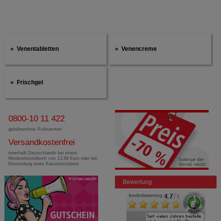
Venentabletten
Venencreme
Frischgel
0800-10 11 422
gebührenfreie Rufnummer
Versandkostenfrei
innerhalb Deutschlands bei einem
Mindestbestellwert von 13,99 Euro oder bei
Einsendung eines Kassenrezeptes
Bewertung