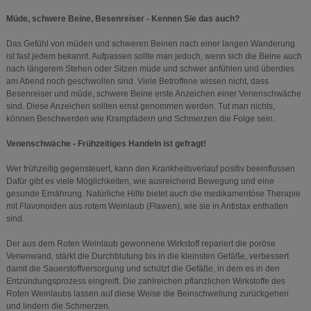
Müde, schwere Beine, Besenreiser - Kennen Sie das auch?
Das Gefühl von müden und schweren Beinen nach einer langen Wanderung
ist fast jedem bekannt. Aufpassen sollte man jedoch, wenn sich die Beine auch
nach längerem Stehen oder Sitzen müde und schwer anfühlen und überdies
am Abend noch geschwollen sind. Viele Betroffene wissen nicht, dass
Besenreiser und müde, schwere Beine erste Anzeichen einer Venenschwäche
sind. Diese Anzeichen sollten ernst genommen werden. Tut man nichts,
können Beschwerden wie Krampfadern und Schmerzen die Folge sein.
Venenschwäche - Frühzeitiges Handeln ist gefragt!
Wer frühzeitig gegensteuert, kann den Krankheitsverlauf positiv beeinflussen.
Dafür gibt es viele Möglichkeiten, wie ausreichend Bewegung und eine
gesunde Ernährung. Natürliche Hilfe bietet auch die medikamentöse Therapie
mit Flavonoiden aus rotem Weinlaub (Flawen), wie sie in Antistax enthalten
sind.
Der aus dem Roten Weinlaub gewonnene Wirkstoff repariert die poröse
Venenwand, stärkt die Durchblutung bis in die kleinsten Gefäße, verbessert
damit die Sauerstoffversorgung und schützt die Gefäße, in dem es in den
Entzündungsprozess eingreift. Die zahlreichen pflanzlichen Wirkstoffe des
Roten Weinlaubs lassen auf diese Weise die Beinschwellung zurückgehen
und lindern die Schmerzen.