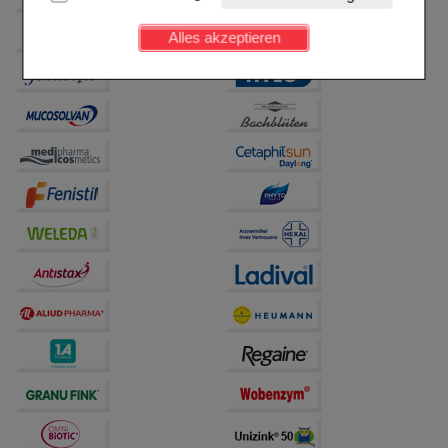
Kundenkonto), weshalb auf diese nicht verzichtet
werden kann.
Alles akzeptieren
Komfort:
Diese Cookies werden genutzt um das
Einkaufserlebnis noch ansprechender zu gestalten,
beispielsweise für die Wiedererkennung des
Besuchers oder unsere Seite an bevorzugte
Verhaltensweisen (z.B. Spracheinstellung)
anzupassen. Komfort-Cookies ermöglichen es uns
auch auf Ihre Bedürfnisse zugeschrittene Inhalte
anzuzeigen und unser Partnerprogramm zu
betreiben.
Statistik & Tracking:
Hierüber lassen sich
Informationen über die Art und Weise der Nutzung
unserer Website sammeln, mit deren Hilfe wir unsere
Website weiter für Sie optimieren können, den Inhalt
auf unserer Website aber auch die Werbung auf
Drittseiten möglichst relevant für Sie zu gestalten.
Bitte beachten Sie, dass Daten hierfür teilweise an
Dritte wie z.B. Google oder soziale Medien
übertragen werden.