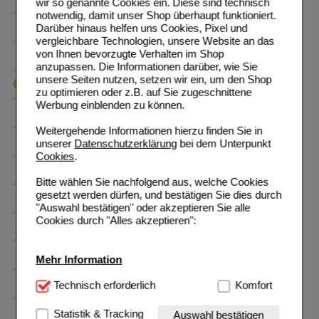
wir so genannte Cookies ein. Diese sind technisch
notwendig, damit unser Shop überhaupt funktioniert.
Darüber hinaus helfen uns Cookies, Pixel und
vergleichbare Technologien, unsere Website an das
von Ihnen bevorzugte Verhalten im Shop
anzupassen. Die Informationen darüber, wie Sie
unsere Seiten nutzen, setzen wir ein, um den Shop
zu optimieren oder z.B. auf Sie zugeschnittene
Werbung einblenden zu können.
Weitergehende Informationen hierzu finden Sie in
unserer
Datenschutzerklärung
bei dem Unterpunkt
Cookies
.
Bitte wählen Sie nachfolgend aus, welche Cookies
gesetzt werden dürfen, und bestätigen Sie dies durch
"Auswahl bestätigen" oder akzeptieren Sie alle
Cookies durch "Alles akzeptieren":
Mehr Information
Technisch Notwendig:
Technisch erforderlich
Hierbei handelt es sich um
Komfort
Cookies, die für die Grundfunktionen unserer
Website notwendig sind (z.B. Navigation, Warenkorb,
Statistik & Tracking
Auswahl bestätigen