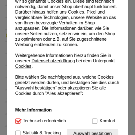
wir so genannte Cookies ein. Diese sind technisch
notwendig, damit unser Shop überhaupt funktioniert.
Darüber hinaus helfen uns Cookies, Pixel und
vergleichbare Technologien, unsere Website an das
von Ihnen bevorzugte Verhalten im Shop
anzupassen. Die Informationen darüber, wie Sie
unsere Seiten nutzen, setzen wir ein, um den Shop
zu optimieren oder z.B. auf Sie zugeschnittene
Werbung einblenden zu können.
Weitergehende Informationen hierzu finden Sie in
unserer
Datenschutzerklärung
bei dem Unterpunkt
Cookies
.
Bitte wählen Sie nachfolgend aus, welche Cookies
gesetzt werden dürfen, und bestätigen Sie dies durch
"Auswahl bestätigen" oder akzeptieren Sie alle
Cookies durch "Alles akzeptieren":
Mehr Information
Technisch Notwendig:
Technisch erforderlich
Hierbei handelt es sich um
Komfort
Cookies, die für die Grundfunktionen unserer
Website notwendig sind (z.B. Navigation, Warenkorb,
Statistik & Tracking
Auswahl bestätigen