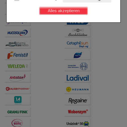
Kundenkonto), weshalb auf diese nicht verzichtet
werden kann.
Alles akzeptieren
Komfort:
Diese Cookies werden genutzt um das
Einkaufserlebnis noch ansprechender zu gestalten,
beispielsweise für die Wiedererkennung des
Besuchers oder unsere Seite an bevorzugte
Verhaltensweisen (z.B. Spracheinstellung)
anzupassen. Komfort-Cookies ermöglichen es uns
auch auf Ihre Bedürfnisse zugeschrittene Inhalte
anzuzeigen und unser Partnerprogramm zu
betreiben.
Statistik & Tracking:
Hierüber lassen sich
Informationen über die Art und Weise der Nutzung
unserer Website sammeln, mit deren Hilfe wir unsere
Website weiter für Sie optimieren können, den Inhalt
auf unserer Website aber auch die Werbung auf
Drittseiten möglichst relevant für Sie zu gestalten.
Bitte beachten Sie, dass Daten hierfür teilweise an
Dritte wie z.B. Google oder soziale Medien
übertragen werden.