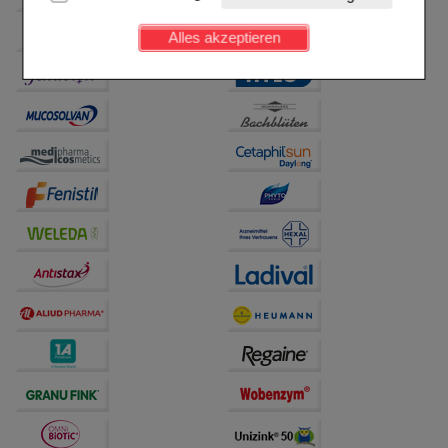
Kundenkonto), weshalb auf diese nicht verzichtet
werden kann.
Alles akzeptieren
Komfort:
Diese Cookies werden genutzt um das
Einkaufserlebnis noch ansprechender zu gestalten,
beispielsweise für die Wiedererkennung des
Besuchers oder unsere Seite an bevorzugte
Verhaltensweisen (z.B. Spracheinstellung)
anzupassen. Komfort-Cookies ermöglichen es uns
auch auf Ihre Bedürfnisse zugeschrittene Inhalte
anzuzeigen und unser Partnerprogramm zu
betreiben.
Statistik & Tracking:
Hierüber lassen sich
Informationen über die Art und Weise der Nutzung
unserer Website sammeln, mit deren Hilfe wir unsere
Website weiter für Sie optimieren können, den Inhalt
auf unserer Website aber auch die Werbung auf
Drittseiten möglichst relevant für Sie zu gestalten.
Bitte beachten Sie, dass Daten hierfür teilweise an
Dritte wie z.B. Google oder soziale Medien
übertragen werden.