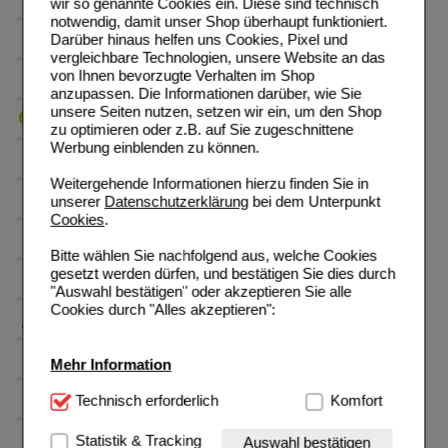
wir so genannte Cookies ein. Diese sind technisch
notwendig, damit unser Shop überhaupt funktioniert.
Darüber hinaus helfen uns Cookies, Pixel und
vergleichbare Technologien, unsere Website an das
von Ihnen bevorzugte Verhalten im Shop
anzupassen. Die Informationen darüber, wie Sie
unsere Seiten nutzen, setzen wir ein, um den Shop
zu optimieren oder z.B. auf Sie zugeschnittene
Werbung einblenden zu können.
Weitergehende Informationen hierzu finden Sie in
unserer
Datenschutzerklärung
bei dem Unterpunkt
Cookies
.
Bitte wählen Sie nachfolgend aus, welche Cookies
gesetzt werden dürfen, und bestätigen Sie dies durch
"Auswahl bestätigen" oder akzeptieren Sie alle
Cookies durch "Alles akzeptieren":
Mehr Information
Technisch Notwendig:
Technisch erforderlich
Hierbei handelt es sich um
Komfort
Cookies, die für die Grundfunktionen unserer
Website notwendig sind (z.B. Navigation, Warenkorb,
Statistik & Tracking
Auswahl bestätigen