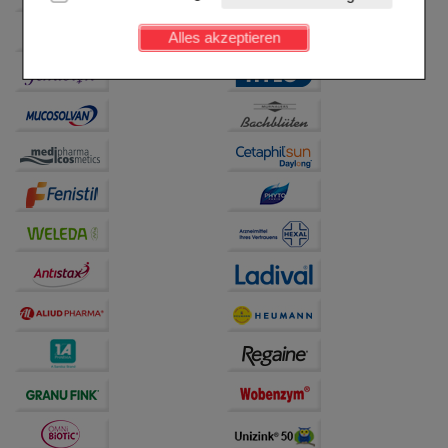
Kundenkonto), weshalb auf diese nicht verzichtet
werden kann.
Alles akzeptieren
Komfort:
Diese Cookies werden genutzt um das
Einkaufserlebnis noch ansprechender zu gestalten,
beispielsweise für die Wiedererkennung des
Besuchers oder unsere Seite an bevorzugte
Verhaltensweisen (z.B. Spracheinstellung)
anzupassen. Komfort-Cookies ermöglichen es uns
auch auf Ihre Bedürfnisse zugeschrittene Inhalte
anzuzeigen und unser Partnerprogramm zu
betreiben.
Statistik & Tracking:
Hierüber lassen sich
Informationen über die Art und Weise der Nutzung
unserer Website sammeln, mit deren Hilfe wir unsere
Website weiter für Sie optimieren können, den Inhalt
auf unserer Website aber auch die Werbung auf
Drittseiten möglichst relevant für Sie zu gestalten.
Bitte beachten Sie, dass Daten hierfür teilweise an
Dritte wie z.B. Google oder soziale Medien
übertragen werden.