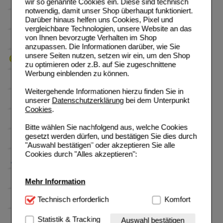
wir so genannte Cookies ein. Diese sind technisch
notwendig, damit unser Shop überhaupt funktioniert.
Darüber hinaus helfen uns Cookies, Pixel und
vergleichbare Technologien, unsere Website an das
von Ihnen bevorzugte Verhalten im Shop
anzupassen. Die Informationen darüber, wie Sie
unsere Seiten nutzen, setzen wir ein, um den Shop
zu optimieren oder z.B. auf Sie zugeschnittene
Werbung einblenden zu können.
Weitergehende Informationen hierzu finden Sie in
unserer
Datenschutzerklärung
bei dem Unterpunkt
Cookies
.
Bitte wählen Sie nachfolgend aus, welche Cookies
gesetzt werden dürfen, und bestätigen Sie dies durch
"Auswahl bestätigen" oder akzeptieren Sie alle
Cookies durch "Alles akzeptieren":
Mehr Information
Technisch Notwendig:
Technisch erforderlich
Hierbei handelt es sich um
Komfort
Cookies, die für die Grundfunktionen unserer
Website notwendig sind (z.B. Navigation, Warenkorb,
Statistik & Tracking
Auswahl bestätigen