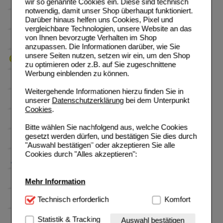
wir so genannte Cookies ein. Diese sind technisch
notwendig, damit unser Shop überhaupt funktioniert.
Darüber hinaus helfen uns Cookies, Pixel und
vergleichbare Technologien, unsere Website an das
von Ihnen bevorzugte Verhalten im Shop
anzupassen. Die Informationen darüber, wie Sie
unsere Seiten nutzen, setzen wir ein, um den Shop
zu optimieren oder z.B. auf Sie zugeschnittene
Werbung einblenden zu können.
Weitergehende Informationen hierzu finden Sie in
unserer
Datenschutzerklärung
bei dem Unterpunkt
Cookies
.
Bitte wählen Sie nachfolgend aus, welche Cookies
gesetzt werden dürfen, und bestätigen Sie dies durch
"Auswahl bestätigen" oder akzeptieren Sie alle
Cookies durch "Alles akzeptieren":
Mehr Information
Technisch Notwendig:
Technisch erforderlich
Hierbei handelt es sich um
Komfort
Cookies, die für die Grundfunktionen unserer
Website notwendig sind (z.B. Navigation, Warenkorb,
Statistik & Tracking
Auswahl bestätigen