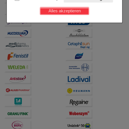
Kundenkonto), weshalb auf diese nicht verzichtet
werden kann.
Alles akzeptieren
Komfort:
Diese Cookies werden genutzt um das
Einkaufserlebnis noch ansprechender zu gestalten,
beispielsweise für die Wiedererkennung des
Besuchers oder unsere Seite an bevorzugte
Verhaltensweisen (z.B. Spracheinstellung)
anzupassen. Komfort-Cookies ermöglichen es uns
auch auf Ihre Bedürfnisse zugeschrittene Inhalte
anzuzeigen und unser Partnerprogramm zu
betreiben.
Statistik & Tracking:
Hierüber lassen sich
Informationen über die Art und Weise der Nutzung
unserer Website sammeln, mit deren Hilfe wir unsere
Website weiter für Sie optimieren können, den Inhalt
auf unserer Website aber auch die Werbung auf
Drittseiten möglichst relevant für Sie zu gestalten.
Bitte beachten Sie, dass Daten hierfür teilweise an
Dritte wie z.B. Google oder soziale Medien
übertragen werden.