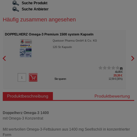
Suche Produkt
Suche Anbieter
Häufig zusammen angesehen
DOPPELHERZ Omega-3 Premium 1500 system Kapseln
DOPP
Queisser Pharma GmbH & Co. KG
120
St
Kapseln
0
41,95 €
29,39 €
Sie sparen
12,56 €
(
30%
)
Produktbeschreibung
Produktbewertung
Doppelherz Omega-3 1400
mit Omega-3 Konzentrat
Mit wertvollen Omega-3-Fettsäuren aus 1400 mg Seefischöl in konzentrierter
Form