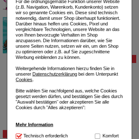
Für die ordnungsgemäße Funktion unserer Website
(z.B. Navigation, Warenkorb, Kundenkonto) setzen
wir so genannte Cookies ein. Diese sind technisch
notwendig, damit unser Shop überhaupt funktioniert.
Darüber hinaus helfen uns Cookies, Pixel und
vergleichbare Technologien, unsere Website an das
von Ihnen bevorzugte Verhalten im Shop
anzupassen. Die Informationen darüber, wie Sie
unsere Seiten nutzen, setzen wir ein, um den Shop
zu optimieren oder z.B. auf Sie zugeschnittene
Werbung einblenden zu können.
Bestellung
Hilfe zur Anmeldung
Weitergehende Informationen hierzu finden Sie in
Hilfe zum Bestellvorgang
unserer
Datenschutzerklärung
bei dem Unterpunkt
Zahlungsmöglichkeiten
Cookies
.
Rezepte einlösen
Freiumschläge anfordern
Bitte wählen Sie nachfolgend aus, welche Cookies
Freiumschläge downloaden
gesetzt werden dürfen, und bestätigen Sie dies durch
Auslandsbestellung
"Auswahl bestätigen" oder akzeptieren Sie alle
Reklamation
Cookies durch "Alles akzeptieren":
Widerrufsformular
Problembehebung
Bestellschein
Mehr Information
Beratung und Service
Technisch Notwendig:
Technisch erforderlich
Hierbei handelt es sich um
Komfort