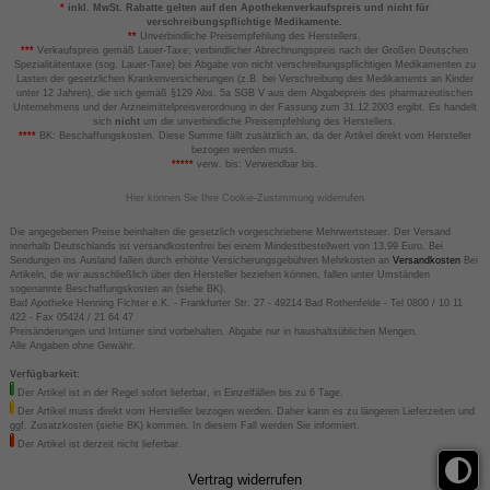
*
inkl. MwSt. Rabatte gelten auf den Apothekenverkaufspreis und nicht für
verschreibungspflichtige Medikamente.
**
Unverbindliche Preisempfehlung des Herstellers.
***
Verkaufspreis gemäß Lauer-Taxe; verbindlicher Abrechnungspreis nach der Großen Deutschen
Spezialitätentaxe (sog. Lauer-Taxe) bei Abgabe von nicht verschreibungspflichtigen Medikamenten zu
Lasten der gesetzlichen Krankenversicherungen (z.B. bei Verschreibung des Medikaments an Kinder
unter 12 Jahren), die sich gemäß §129 Abs. 5a SGB V aus dem Abgabepreis des pharmazeutischen
Unternehmens und der Arzneimittelpreisverordnung in der Fassung zum 31.12.2003 ergibt. Es handelt
sich
nicht
um die unverbindliche Preisempfehlung des Herstellers.
****
BK: Beschaffungskosten. Diese Summe fällt zusätzlich an, da der Artikel direkt vom Hersteller
bezogen werden muss.
*****
verw. bis: Verwendbar bis.
Hier können Sie Ihre Cookie-Zustimmung widerrufen
Die angegebenen Preise beinhalten die gesetzlich vorgeschriebene Mehrwertsteuer. Der Versand
innerhalb Deutschlands ist versandkostenfrei bei einem Mindestbestellwert von 13,99 Euro. Bei
Sendungen ins Ausland fallen durch erhöhte Versicherungsgebühren Mehrkosten an
Versandkosten
Bei
Artikeln, die wir ausschließlich über den Hersteller beziehen können, fallen unter Umständen
sogenannte Beschaffungskosten an (siehe BK).
Bad Apotheke Henning Fichter e.K. - Frankfurter Str. 27 - 49214 Bad Rothenfelde - Tel 0800 / 10 11
422 - Fax 05424 / 21 64 47
Preisänderungen und Irrtümer sind vorbehalten. Abgabe nur in haushaltsüblichen Mengen.
Alle Angaben ohne Gewähr.
Verfügbarkeit:
Der Artikel ist in der Regel sofort lieferbar, in Einzelfällen bis zu 6 Tage.
Der Artikel muss direkt vom Hersteller bezogen werden. Daher kann es zu längeren Lieferzeiten und
ggf. Zusatzkosten (siehe BK) kommen. In diesem Fall werden Sie informiert.
Der Artikel ist derzeit nicht lieferbar.
Vertrag widerrufen