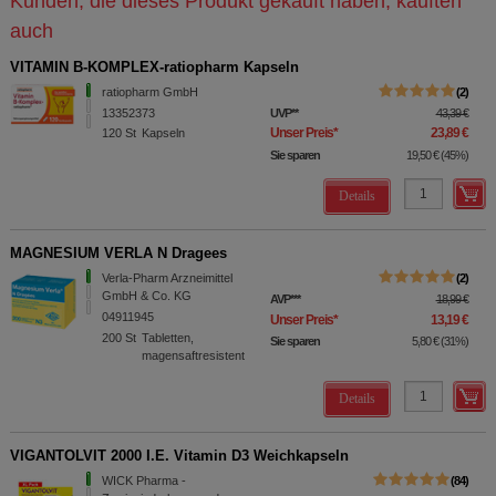
Kunden, die dieses Produkt gekauft haben, kauften
auch
VITAMIN B-KOMPLEX-ratiopharm Kapseln
ratiopharm GmbH
2
13352373
UVP
**
43,39 €
Unser Preis
*
23,89 €
120
St
Kapseln
Sie sparen
19,50 €
(
45%
)
Details
MAGNESIUM VERLA N Dragees
Verla-Pharm Arzneimittel
2
GmbH & Co. KG
AVP
***
18,99 €
04911945
Unser Preis
*
13,19 €
200
St
Tabletten,
Sie sparen
5,80 €
(
31%
)
magensaftresistent
Details
VIGANTOLVIT 2000 I.E. Vitamin D3 Weichkapseln
WICK Pharma -
84