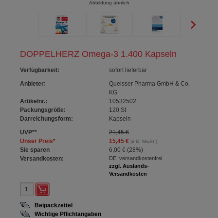
Abbildung ähnlich
DOPPELHERZ Omega-3 1.400 Kapseln
Verfügbarkeit
:
sofort lieferbar
Anbieter:
Queisser Pharma GmbH & Co.
KG
Artikelnr.:
10532502
Packungsgröße:
120
St
Darreichungsform:
Kapseln
UVP
**
21,45 €
Unser Preis
*
15,45 €
(inkl. MwSt.)
Sie sparen
6,00 €
(
28%
)
Versandkosten:
DE: versandkostenfrei
zzgl. Auslands-
Versandkosten
Beipackzettel
Wichtige Pflichtangaben