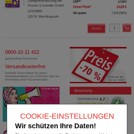
Zweigniederlassung der
UVP
**
17,99 €
Procter & Gamble GmbH
Unser Preis
*
10,89 €
12423869
Sie sparen
7,10 €
(
39%
)
120
St
Weichkapseln
Details
0800-10 11 422
gebührenfreie Rufnummer
Versandkostenfrei
innerhalb Deutschlands bei einem
Mindestbestellwert von 13,99 Euro oder bei
Einsendung eines Kassenrezeptes
Bewertung
COOKIE-EINSTELLUNGEN
Wir schützen Ihre Daten!