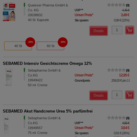
Queisser Pharma GmbH &
0
Co. KG
UVP
**
4,45 €
Unser Preis
*
3,49 €
20038832
40
St
Kapseln
Sie sparen
0,96 €
(
22%
)
Details
22%
20%
40 St
60 St
SEBAMED Intensiv Gesichtscreme Omega 12%
Sebapharma GmbH &
0
Unser Preis
*
12,95 €
Co.KG
19949422
Grundpreis
259,00 €
pro 1 l
50
ml
Creme
Details
SEBAMED Akut Handcreme Urea 5% parfümfrei
Sebapharma GmbH &
0
Co.KG
UVP
**
4,55 €
Unser Preis
*
3,64 €
19949557
75
ml
Creme
Sie sparen
0,91 €
(
20%
)