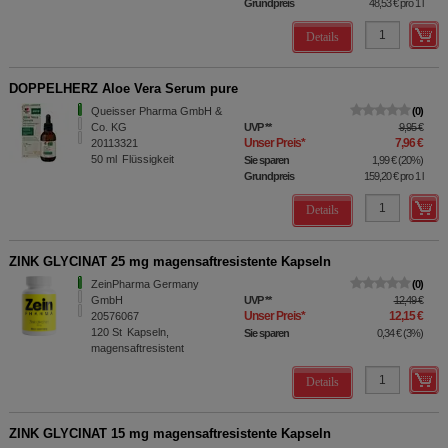
Grundpreis
48,53 €
pro 1 l
Details
DOPPELHERZ Aloe Vera Serum pure
Queisser Pharma GmbH &
0
Co. KG
UVP
**
9,95 €
Unser Preis
*
7,96 €
20113321
50
ml
Flüssigkeit
Sie sparen
1,99 €
(
20%
)
Grundpreis
159,20 €
pro 1 l
Details
ZINK GLYCINAT 25 mg magensaftresistente Kapseln
ZeinPharma Germany
0
GmbH
UVP
**
12,49 €
Unser Preis
*
12,15 €
20576067
120
St
Kapseln,
Sie sparen
0,34 €
(
3%
)
magensaftresistent
Details
ZINK GLYCINAT 15 mg magensaftresistente Kapseln