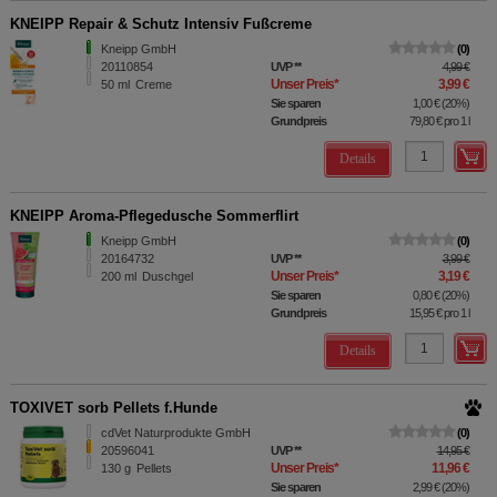
KNEIPP Repair & Schutz Intensiv Fußcreme
Kneipp GmbH
0
20110854
UVP
**
4,99 €
Unser Preis
*
3,99 €
50
ml
Creme
Sie sparen
1,00 €
(
20%
)
Grundpreis
79,80 €
pro 1 l
Details
KNEIPP Aroma-Pflegedusche Sommerflirt
Kneipp GmbH
0
20164732
UVP
**
3,99 €
Unser Preis
*
3,19 €
200
ml
Duschgel
Sie sparen
0,80 €
(
20%
)
Grundpreis
15,95 €
pro 1 l
Details
TOXIVET sorb Pellets f.Hunde
cdVet Naturprodukte GmbH
0
20596041
UVP
**
14,95 €
Unser Preis
*
11,96 €
130
g
Pellets
Sie sparen
2,99 €
(
20%
)