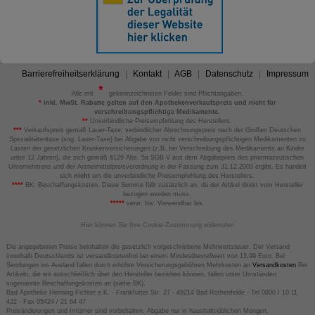
Barrierefreiheitserklärung
Kontakt
AGB
Datenschutz
Impressum
Alle mit
gekennzeichneten Felder sind Pflichtangaben.
*
inkl. MwSt. Rabatte gelten auf den Apothekenverkaufspreis und nicht für
verschreibungspflichtige Medikamente.
**
Unverbindliche Preisempfehlung des Herstellers.
***
Verkaufspreis gemäß Lauer-Taxe; verbindlicher Abrechnungspreis nach der Großen Deutschen
Spezialitätentaxe (sog. Lauer-Taxe) bei Abgabe von nicht verschreibungspflichtigen Medikamenten zu
Lasten der gesetzlichen Krankenversicherungen (z.B. bei Verschreibung des Medikaments an Kinder
unter 12 Jahren), die sich gemäß §129 Abs. 5a SGB V aus dem Abgabepreis des pharmazeutischen
Unternehmens und der Arzneimittelpreisverordnung in der Fassung zum 31.12.2003 ergibt. Es handelt
sich
nicht
um die unverbindliche Preisempfehlung des Herstellers.
****
BK: Beschaffungskosten. Diese Summe fällt zusätzlich an, da der Artikel direkt vom Hersteller
bezogen werden muss.
*****
verw. bis: Verwendbar bis.
Hier können Sie Ihre Cookie-Zustimmung widerrufen
Die angegebenen Preise beinhalten die gesetzlich vorgeschriebene Mehrwertsteuer. Der Versand
innerhalb Deutschlands ist versandkostenfrei bei einem Mindestbestellwert von 13,99 Euro. Bei
Sendungen ins Ausland fallen durch erhöhte Versicherungsgebühren Mehrkosten an
Versandkosten
Bei
Artikeln, die wir ausschließlich über den Hersteller beziehen können, fallen unter Umständen
sogenannte Beschaffungskosten an (siehe BK).
Bad Apotheke Henning Fichter e.K. - Frankfurter Str. 27 - 49214 Bad Rothenfelde - Tel 0800 / 10 11
422 - Fax 05424 / 21 64 47
Preisänderungen und Irrtümer sind vorbehalten. Abgabe nur in haushaltsüblichen Mengen.