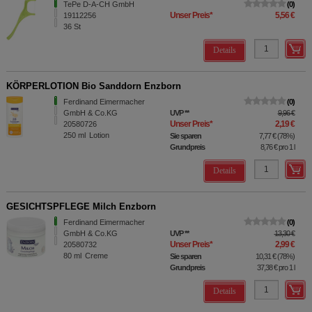
TePe D-A-CH GmbH
0
Unser Preis
*
5,56 €
19112256
36
St
Details
KÖRPERLOTION Bio Sanddorn Enzborn
Ferdinand Eimermacher
0
GmbH & Co.KG
UVP
**
9,96 €
Unser Preis
*
2,19 €
20580726
250
ml
Lotion
Sie sparen
7,77 €
(
78%
)
Grundpreis
8,76 €
pro 1 l
Details
GESICHTSPFLEGE Milch Enzborn
Ferdinand Eimermacher
0
GmbH & Co.KG
UVP
**
13,30 €
Unser Preis
*
2,99 €
20580732
80
ml
Creme
Sie sparen
10,31 €
(
78%
)
Grundpreis
37,38 €
pro 1 l
Details