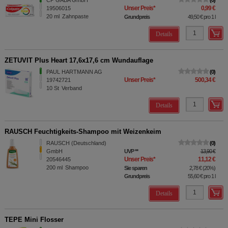
Unser Preis
*
0,99 €
19506015
20
ml
Zahnpaste
Grundpreis
49,50 €
pro 1 l
Details
ZETUVIT Plus Heart 17,6x17,6 cm Wundauflage
PAUL HARTMANN AG
0
Unser Preis
*
500,34 €
19742721
10
St
Verband
Details
RAUSCH Feuchtigkeits-Shampoo mit Weizenkeim
RAUSCH (Deutschland)
0
GmbH
UVP
**
13,90 €
Unser Preis
*
11,12 €
20546445
200
ml
Shampoo
Sie sparen
2,78 €
(
20%
)
Grundpreis
55,60 €
pro 1 l
Details
TEPE Mini Flosser