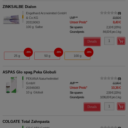
ZINKSALBE Dialon
Engelhard Arzneimittel GmbH
0
& Co.KG
UVP
**
10,50 €
Unser Preis
*
8,40 €
20319063
100
g
Salbe
Sie sparen
2,10 €
(
20%
)
Grundpreis
84,00 €
pro 1 kg
Details
20%
20%
20%
25 g
50 g
100 g
ASPAS Glo spag.Peka Globuli
PEKANA Naturheilmittel
0
GmbH
AVP
***
12,95 €
Unser Preis
*
10,36 €
20346083
10
g
Globuli
Sie sparen
2,59 €
(
20%
)
Grundpreis
1036,00 €
pro 1 kg
Details
COLGATE Total Zahnpasta
CP GABA GmbH
0