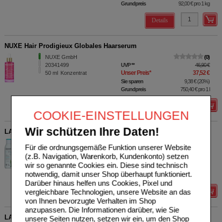
Grundpreis
92,00 €
pro 1 kg
Details
NUXE Hair Prodigieux Globales Haarserum
NUXE GmbH
0
20341499
UVP
**
46,90 €
Unser Preis
*
37,52 €
50
ml
Konzentrat
Sie sparen
9,38 €
(
20%
)
Grundpreis
750,40 €
pro 1 l
Details
COOKIE-EINSTELLUNGEN
Wir schützen Ihre Daten!
LAVERA Cremedusche Basis sensitive
LAVERANA GMBH & Co. KG
0
Für die ordnungsgemäße Funktion unserer Website
20096479
UVP
**
4,39 €
(z.B. Navigation, Warenkorb, Kundenkonto) setzen
Unser Preis
*
3,51 €
250
ml
Duschgel
wir so genannte Cookies ein. Diese sind technisch
Sie sparen
0,88 €
(
20%
)
notwendig, damit unser Shop überhaupt funktioniert.
Grundpreis
14,04 €
pro 1 l
Darüber hinaus helfen uns Cookies, Pixel und
vergleichbare Technologien, unsere Website an das
Details
von Ihnen bevorzugte Verhalten im Shop
anzupassen. Die Informationen darüber, wie Sie
LAVERA Peeling purify me
unsere Seiten nutzen, setzen wir ein, um den Shop