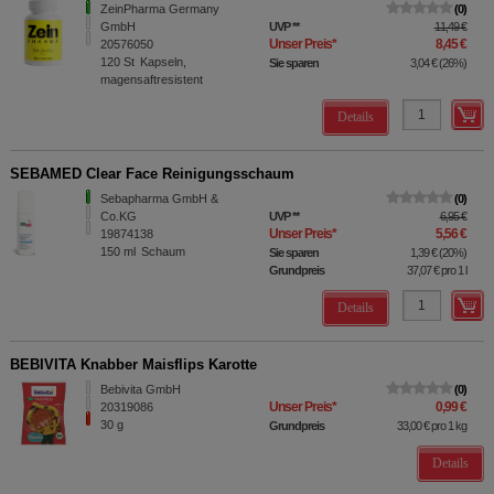
ZeinPharma Germany
0
GmbH
UVP
**
11,49 €
Unser Preis
*
8,45 €
20576050
120
St
Kapseln,
Sie sparen
3,04 €
(
26%
)
magensaftresistent
Details
SEBAMED Clear Face Reinigungsschaum
Sebapharma GmbH &
0
Co.KG
UVP
**
6,95 €
Unser Preis
*
5,56 €
19874138
150
ml
Schaum
Sie sparen
1,39 €
(
20%
)
Grundpreis
37,07 €
pro 1 l
Details
BEBIVITA Knabber Maisflips Karotte
Bebivita GmbH
0
Unser Preis
*
0,99 €
20319086
30
g
Grundpreis
33,00 €
pro 1 kg
Details