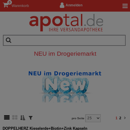
0
Anmelden
Warenkorb
NEU im Drogeriemarkt
1
2
pro Seite
DOPPELHERZ Kieselerde+Biotin+Zink Kapseln