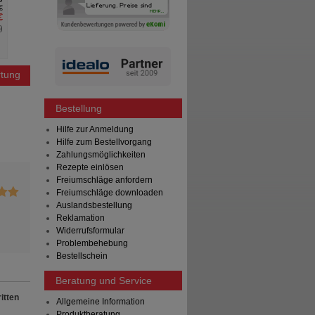
€
UVP
**
21,45 €
UVP
**
€
Unser Preis
*
15,69 €
Unser Preis
*
%
)
Sie sparen
5,76 €
(
27%
)
Sie sparen
Grundpreis
3
MHD:
tung
Bestellung
Hilfe zur Anmeldung
Hilfe zum Bestellvorgang
Zahlungsmöglichkeiten
Rezepte einlösen
Freiumschläge anfordern
Freiumschläge downloaden
Auslandsbestellung
Reklamation
Widerrufsformular
Problembehebung
Bestellschein
Beratung und Service
itten
Allgemeine Information
Produktberatung