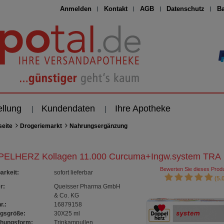
Anmelden
Kontakt
AGB
Datenschutz
Ba
ellung
Kundendaten
Ihre Apotheke
seite
Drogeriemarkt
Nahrungsergänzung
ELHERZ Kollagen 11.000 Curcuma+Ingw.system TRA
Bewerten Sie dieses Produ
arkeit
:
sofort lieferbar
(5.0
r:
Queisser Pharma GmbH
& Co. KG
r.:
16879158
gsgröße:
30X25
ml
chungsform:
Trinkampullen