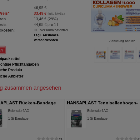
46,95 €
Preis
*
33,49 €
(inkl. MwSt.)
ren
13,46 €
(
29%
)
reis
44,65 €
pro 1 l
dkosten:
DE: versandkostenfrei
zzgl. Auslands-
Versandkosten
Abbildung ähnlich
ipackzettel
chtige Pflichtangaben
che Produkt
che Anbieter
ig zusammen angesehen
APLAST Rücken-Bandage
HANSAPLAST Tennisellenbogen-
ellbar 82-118 cm
Bandage verstellbar
Beiersdorf AG
Beiersdorf AG
1
St
Bandage
1
St
Bandage
0