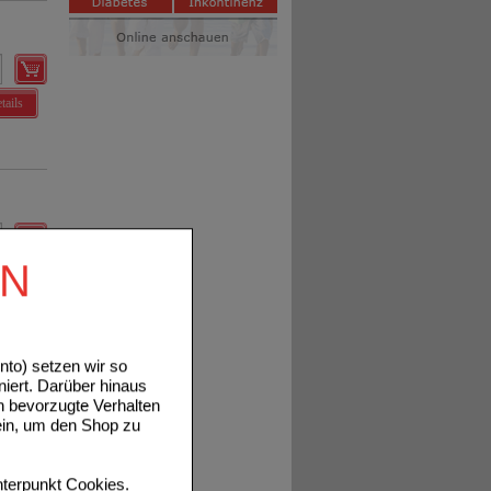
tails
EN
tails
to) setzen wir so
niert. Darüber hinaus
n bevorzugte Verhalten
ein, um den Shop zu
terpunkt
Cookies
.