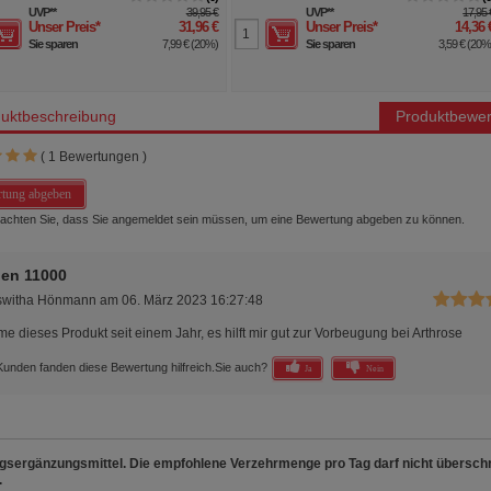
UVP
**
39,95 €
UVP
**
17,95 
Unser Preis
*
31,96 €
Unser Preis
*
14,36 
Sie sparen
7,99 €
(
20%
)
Sie sparen
3,59 €
(
20
uktbeschreibung
Produktbewer
(
1
Bewertungen )
tung abgeben
beachten Sie, dass Sie angemeldet sein müssen, um eine Bewertung abgeben zu können.
gen 11000
switha Hönmann
am
06. März 2023 16:27:48
me dieses Produkt seit einem Jahr, es hilft mir gut zur Vorbeugung bei Arthrose
Kunden fanden diese Bewertung hilfreich.
Sie auch?
Ja
Nein
sergänzungsmittel. Die empfohlene Verzehrmenge pro Tag darf nicht überschr
.