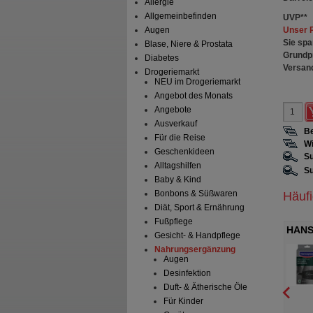
Allergie
Allgemeinbefinden
UVP
**
Unser 
Augen
Sie spa
Blase, Niere & Prostata
Grundp
Diabetes
Versan
Drogeriemarkt
NEU im Drogeriemarkt
Angebot des Monats
Angebote
Ausverkauf
Be
Für die Reise
Wi
Geschenkideen
Su
Alltagshilfen
Su
Baby & Kind
Bonbons & Süßwaren
Häuf
Diät, Sport & Ernährung
Fußpflege
Kollagen 11.000 Plus
MINOXIDIL
HANS
Gesicht- & Handpflege
llen
DoppelherzPhar.50mg/ml
verst
sser Pharma GmbH & Co. KG
Queisser Pharma GmbH & Co. KG
Nahrungsergänzung
Augen
Lsg.Anw.Haut Mann
5
ml
Ampullen
3X60
ml
Lösung
Desinfektion
Duft- & Ätherische Öle
Für Kinder
0
3