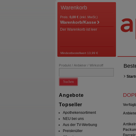
Warenkorb
Preis:
0,00 €
(inkl. MwSt.)
Warenkorb/Kasse
Der Warenkorb ist leer
Mindestbestellwert 13,99 €
Best
Produkt / Anbieter / Wirkstoff
Start
Suchen
DOPP
Angebote
Topseller
Verfügb
Apothekensortiment
Anbiete
NEU bei uns
Artikeln
Aus der TV-Werbung
Packun
Preisknüller
Darrei