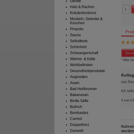
Geräte
39,95 €
AVP
***
46,96 €
Hals & Rachen
 Preis
*
28,90 €
Unser Preis
*
30,09 €
aren
11,05 €
(
28%
)
Sie sparen
16,87 €
(
36%
)
Kräuterbonbons
preis
38,53 €
pro 1 l
Grundpreis
167,17 €
pro 1 l
Muskeln, Gelenke &
Knochen
Propolis
Prod
Sauna
Selbsttests
Schönheit
Bewer
Schwangerschaft
Wärme- & Kälte
* Bitte 
Wohlbefinden
Gesundheitsprodukte
Kolla
Anginetten
von
Ro
Asam
Bad Heilbrunner
Ich neh
Bakanasan
4 von 5 
Biotta Säfte
Bullrich
Bombastus
Carmol
Doppelherz
Nahrung
Duowell
werden