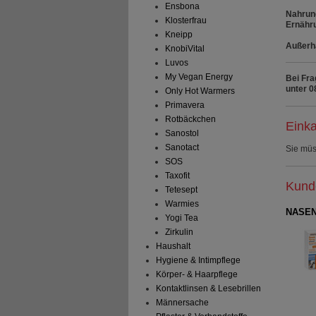
Ensbona
Nahrung
Klosterfrau
Ernähr
Kneipp
Außerha
KnobiVital
Luvos
My Vegan Energy
Bei Fra
unter 0
Only Hot Warmers
Primavera
Rotbäckchen
Einka
Sanostol
Sanotact
Sie mü
SOS
Taxofit
Kunde
Tetesept
Warmies
NASENS
Yogi Tea
Zirkulin
Haushalt
Hygiene & Intimpflege
Körper- & Haarpflege
Kontaktlinsen & Lesebrillen
Männersache