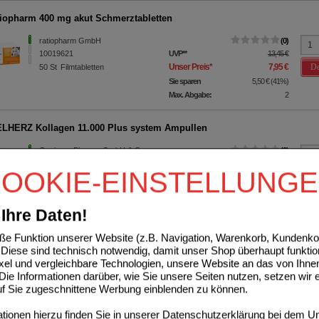
tiopharm 400 mg akut Schmerztabletten
ratiopharm GmbH
0
10019621
UVP
**
13,45 €
De
Unser Preis
*
7,95 €
50
St
Filmtabletten
Sie sparen
5,50 €
(
41%
)
Max. Abgabe:
2
HERZ Kollagen 11.000 Plus system Ampullen
Queisser Pharma GmbH & Co.
0
KG
UVP
**
39,95 €
OOKIE-EINSTELLUNG
07625039
De
Unser Preis
*
28,90 €
30X25
ml
Ampullen
Sie sparen
11,05 €
(
28%
)
Grundpreis
38,53 €
pro 1 l
Ihre Daten!
e Funktion unserer Website (z.B. Navigation, Warenkorb, Kundenkon
Diese sind technisch notwendig, damit unser Shop überhaupt funktio
ixel und vergleichbare Technologien, unsere Website an das von Ihne
ie Informationen darüber, wie Sie unsere Seiten nutzen, setzen wir 
auf Sie zugeschnittene Werbung einblenden zu können.
ionen hierzu finden Sie in unserer
Datenschutzerklärung
bei dem Un