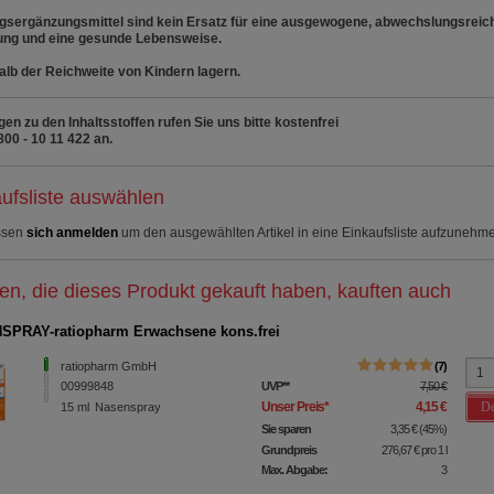
sergänzungsmittel sind kein Ersatz für eine ausgewogene, abwechslungsreic
ung und eine gesunde Lebensweise.
lb der Reichweite von Kindern lagern.
gen zu den Inhaltsstoffen rufen Sie uns bitte kostenfrei
800 - 10 11 422 an.
ufsliste auswählen
ssen
sich anmelden
um den ausgewählten Artikel in eine Einkaufsliste aufzunehm
n, die dieses Produkt gekauft haben, kauften auch
PRAY-ratiopharm Erwachsene kons.frei
ratiopharm GmbH
7
00999848
UVP
**
7,50 €
De
Unser Preis
*
4,15 €
15
ml
Nasenspray
Sie sparen
3,35 €
(
45%
)
Grundpreis
276,67 €
pro 1 l
Max. Abgabe:
3