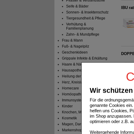
Pflaster & Verbandstoffe
Seife & Bäder
IBU ra
Sonnen- & Insektenschutz
Tiergesundheit & Pflege
Verhütung &
Familienplanung
Zahn- & Mundpflege
Frau & Mann
Fuß- & Nagelpilz
Geschenkideen
DOPPEL
Grippale Infekte & Erkältung
Haare & Nägel
Hausapotheke
C
Heilung der Haut
Herz, Kreislauf & Blut
Homecare
Wir schützen 
Homöopathische Mittel
Für die ordnungsgemäß
Immunsystem
genannte Cookies ein. 
Kinder
helfen uns Cookies, P
Knochen, Muskeln & Gelenke
im Shop anzupassen. D
Kosmetik
optimieren oder z.B. 
Magen, Darm & Leber
Markenshops
Weitergehende Informat