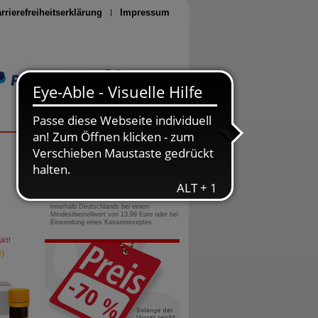
rrierefreiheitserklärung
Impressum
Seite drucken
0800-10 11 422
gebührenfreie Rufnummer
Versandkostenfrei
innerhalb Deutschlands bei einem
Mindestbestellwert von 13,99 Euro oder bei
Einsendung eines Kassenrezeptes
kt!
)