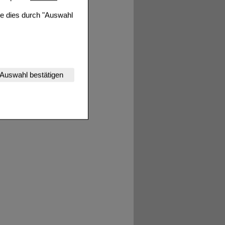
ie dies durch "Auswahl
nserer Website
Auswahl bestätigen
tet werden kann.
estalten,
rhaltensweisen (z.B.
nisse zugeschrittene
ng unserer Website
uf unserer Website aber
, dass Daten hierfür