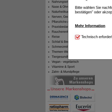
Nahrungsergänzung
Nase & Ohren
Bitte wählen Sie nach
bestätigen" oder akzep
Naturheilkunde
Nerven, Gedächtnis & Gemüt
Pflanzliche Arzneimittel
Mehr Information
Praxisbedarf
Raucherentwöhnung
Technisch Notwendi
Technisch erforder
Reise
notwendig sind (z.B. N
Schlaf & Beruhigung
Schmerzmittel
Komfort:
Diese Cookie
Themen-Welten
beispielsweise für di
Tiergesundheit & Tierbedarf
Spracheinstellung) an
Inhalte anzuzeigen un
Vegan - vegetarisch
Vitamine & Sport
Statistik & Tracking:
H
Zahn- & Mundpflege
sammeln, mit deren Hil
auch die Werbung auf Dr
teilweise an Dritte wi