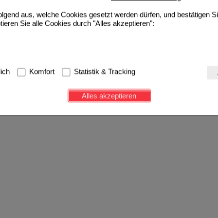
folgend aus, welche Cookies gesetzt werden dürfen, und bestätigen S
tieren Sie alle Cookies durch "Alles akzeptieren":
g:
Hierbei handelt es sich um Cookies, die für die Grundfunktionen u
lich
Komfort
Statistik & Tracking
avigation, Warenkorb, Kundenkonto), weshalb auf diese nicht verzich
s werden genutzt um das Einkaufserlebnis noch ansprechender zu g
Alles akzeptieren
e Wiedererkennung des Besuchers oder unsere Seite an bevorzugte Ve
zupassen. Komfort-Cookies ermöglichen es uns auch auf Ihre Bedürf
d unser Partnerprogramm zu betreiben.
ierüber lassen sich Informationen über die Art und Weise der Nutzu
fe wir unsere Website weiter für Sie optimieren können, den Inhalt a
ittseiten möglichst relevant für Sie zu gestalten. Bitte beachten Sie
e z.B. Google oder soziale Medien übertragen werden.