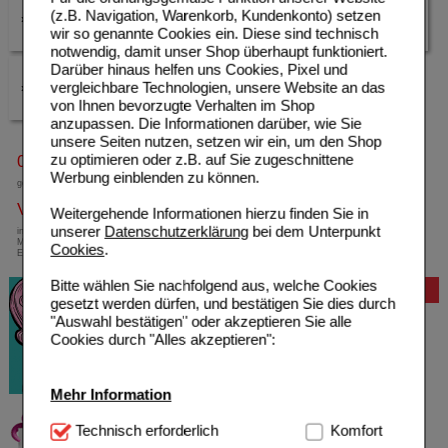
(z.B. Navigation, Warenkorb, Kundenkonto) setzen
TePe
Theramed
wir so genannte Cookies ein. Diese sind technisch
notwendig, damit unser Shop überhaupt funktioniert.
Darüber hinaus helfen uns Cookies, Pixel und
vergleichbare Technologien, unsere Website an das
Weleda
von Ihnen bevorzugte Verhalten im Shop
anzupassen. Die Informationen darüber, wie Sie
unsere Seiten nutzen, setzen wir ein, um den Shop
zu optimieren oder z.B. auf Sie zugeschnittene
0800-10 11 422
Werbung einblenden zu können.
gebührenfreie Rufnummer
Versandkostenfrei
Weitergehende Informationen hierzu finden Sie in
unserer
Datenschutzerklärung
bei dem Unterpunkt
innerhalb Deutschlands bei einem
Mindestbestellwert von 13,99 Euro oder bei
Cookies
.
Einsendung eines Kassenrezeptes
Bitte wählen Sie nachfolgend aus, welche Cookies
Bewertung
gesetzt werden dürfen, und bestätigen Sie dies durch
"Auswahl bestätigen" oder akzeptieren Sie alle
Cookies durch "Alles akzeptieren":
Mehr Information
Technisch Notwendig:
Technisch erforderlich
Hierbei handelt es sich um
Komfort