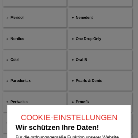
Meridol
Nenedent
Nordics
One Drop Only
Odol
Oral-B
Parodontax
Pearls & Dents
Perlweiss
Protefix
COOKIE-EINSTELLUNGEN
Sensodyne
Tandex
Wir schützen Ihre Daten!
Für die ordnungsgemäße Funktion unserer Website