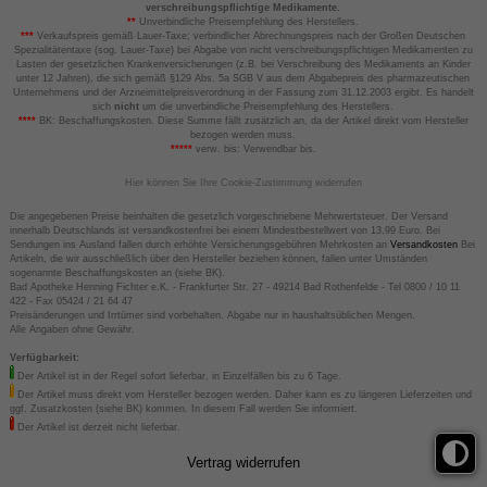
verschreibungspflichtige Medikamente.
**
Unverbindliche Preisempfehlung des Herstellers.
***
Verkaufspreis gemäß Lauer-Taxe; verbindlicher Abrechnungspreis nach der Großen Deutschen
Spezialitätentaxe (sog. Lauer-Taxe) bei Abgabe von nicht verschreibungspflichtigen Medikamenten zu
Lasten der gesetzlichen Krankenversicherungen (z.B. bei Verschreibung des Medikaments an Kinder
unter 12 Jahren), die sich gemäß §129 Abs. 5a SGB V aus dem Abgabepreis des pharmazeutischen
Unternehmens und der Arzneimittelpreisverordnung in der Fassung zum 31.12.2003 ergibt. Es handelt
sich
nicht
um die unverbindliche Preisempfehlung des Herstellers.
****
BK: Beschaffungskosten. Diese Summe fällt zusätzlich an, da der Artikel direkt vom Hersteller
bezogen werden muss.
*****
verw. bis: Verwendbar bis.
Hier können Sie Ihre Cookie-Zustimmung widerrufen
Die angegebenen Preise beinhalten die gesetzlich vorgeschriebene Mehrwertsteuer. Der Versand
innerhalb Deutschlands ist versandkostenfrei bei einem Mindestbestellwert von 13,99 Euro. Bei
Sendungen ins Ausland fallen durch erhöhte Versicherungsgebühren Mehrkosten an
Versandkosten
Bei
Artikeln, die wir ausschließlich über den Hersteller beziehen können, fallen unter Umständen
sogenannte Beschaffungskosten an (siehe BK).
Bad Apotheke Henning Fichter e.K. - Frankfurter Str. 27 - 49214 Bad Rothenfelde - Tel 0800 / 10 11
422 - Fax 05424 / 21 64 47
Preisänderungen und Irrtümer sind vorbehalten. Abgabe nur in haushaltsüblichen Mengen.
Alle Angaben ohne Gewähr.
Verfügbarkeit:
Der Artikel ist in der Regel sofort lieferbar, in Einzelfällen bis zu 6 Tage.
Der Artikel muss direkt vom Hersteller bezogen werden. Daher kann es zu längeren Lieferzeiten und
ggf. Zusatzkosten (siehe BK) kommen. In diesem Fall werden Sie informiert.
Der Artikel ist derzeit nicht lieferbar.
Vertrag widerrufen