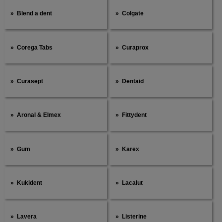
Blend a dent
Colgate
Corega Tabs
Curaprox
Curasept
Dentaid
Aronal & Elmex
Fittydent
Gum
Karex
Kukident
Lacalut
Lavera
Listerine