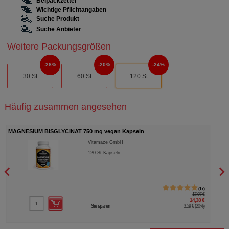
Beipackzettel
Wichtige Pflichtangaben
Suche Produkt
Suche Anbieter
Weitere Packungsgrößen
28%
20%
24%
30 St
60 St
120 St
Häufig zusammen angesehen
MAGNESIUM BISGLYCINAT 750 mg vegan Kapseln
VITA
Vitamaze GmbH
120
St
Kapseln
17
17,97 €
14,38 €
Sie sparen
3,59 €
(
20%
)