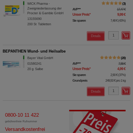
WICK Pharma -
3
Zweigniederlassung der
AVP
***
17,47 €
Procter & Gamble GmbH
Unser Preis
*
9,99 €
13155690
Sie sparen
7,48 €
(
43%
)
200
St
Tabletten
Details
BEPANTHEN Wund- und Heilsalbe
Bayer Vital GmbH
20
01580241
AVP
***
7,89 €
Unser Preis
*
4,99 €
20
g
Salbe
Sie sparen
2,90 €
(
37%
)
Grundpreis
249,50 €
pro 1 kg
Details
0800-10 11 422
gebührenfreie Rufnummer
Versandkostenfrei