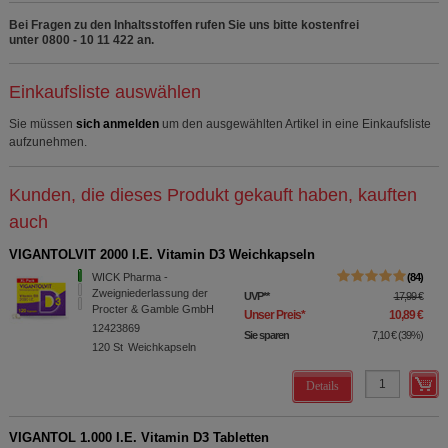
Bei Fragen zu den Inhaltsstoffen rufen Sie uns bitte kostenfrei
unter 0800 - 10 11 422 an.
Einkaufsliste auswählen
Sie müssen
sich anmelden
um den ausgewählten Artikel in eine Einkaufsliste
aufzunehmen.
Kunden, die dieses Produkt gekauft haben, kauften
auch
VIGANTOLVIT 2000 I.E. Vitamin D3 Weichkapseln
WICK Pharma -
84
Zweigniederlassung der
UVP
**
17,99 €
Procter & Gamble GmbH
Unser Preis
*
10,89 €
12423869
Sie sparen
7,10 €
(
39%
)
120
St
Weichkapseln
Details
VIGANTOL 1.000 I.E. Vitamin D3 Tabletten