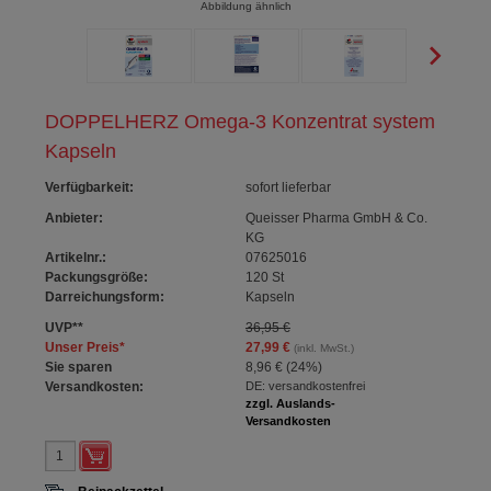
Abbildung ähnlich
DOPPELHERZ Omega-3 Konzentrat system
Kapseln
Verfügbarkeit
:
sofort lieferbar
Anbieter:
Queisser Pharma GmbH & Co.
KG
Artikelnr.:
07625016
Packungsgröße:
120
St
Darreichungsform:
Kapseln
UVP
**
36,95 €
Unser Preis
*
27,99 €
(inkl. MwSt.)
Sie sparen
8,96 €
(
24%
)
Versandkosten:
DE: versandkostenfrei
zzgl. Auslands-
Versandkosten