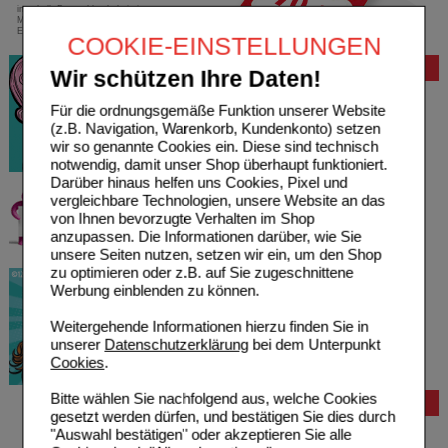
innerhalb Deutschlands bei einem
Mindestbestellwert von 13,99 Euro oder bei
Einsendung eines Kassenrezeptes
COOKIE-EINSTELLUNGEN
Bewertung
Wir schützen Ihre Daten!
Für die ordnungsgemäße Funktion unserer Website
(z.B. Navigation, Warenkorb, Kundenkonto) setzen
wir so genannte Cookies ein. Diese sind technisch
notwendig, damit unser Shop überhaupt funktioniert.
Darüber hinaus helfen uns Cookies, Pixel und
vergleichbare Technologien, unsere Website an das
von Ihnen bevorzugte Verhalten im Shop
anzupassen. Die Informationen darüber, wie Sie
unsere Seiten nutzen, setzen wir ein, um den Shop
zu optimieren oder z.B. auf Sie zugeschnittene
Werbung einblenden zu können.
Weitergehende Informationen hierzu finden Sie in
unserer
Datenschutzerklärung
bei dem Unterpunkt
Cookies
.
Bitte wählen Sie nachfolgend aus, welche Cookies
Bestellung
gesetzt werden dürfen, und bestätigen Sie dies durch
Hilfe zur Anmeldung
"Auswahl bestätigen" oder akzeptieren Sie alle