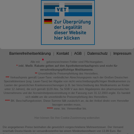
Barrierefreiheitserklärung
Kontakt
AGB
Datenschutz
Impressum
Alle mit
gekennzeichneten Felder sind Pflichtangaben.
*
inkl. MwSt. Rabatte gelten auf den Apothekenverkaufspreis und nicht für
verschreibungspflichtige Medikamente.
**
Unverbindliche Preisempfehlung des Herstellers.
***
Verkaufspreis gemäß Lauer-Taxe; verbindlicher Abrechnungspreis nach der Großen Deutschen
Spezialitätentaxe (sog. Lauer-Taxe) bei Abgabe von nicht verschreibungspflichtigen Medikamenten zu
Lasten der gesetzlichen Krankenversicherungen (z.B. bei Verschreibung des Medikaments an Kinder
unter 12 Jahren), die sich gemäß §129 Abs. 5a SGB V aus dem Abgabepreis des pharmazeutischen
Unternehmens und der Arzneimittelpreisverordnung in der Fassung zum 31.12.2003 ergibt. Es handelt
sich
nicht
um die unverbindliche Preisempfehlung des Herstellers.
****
BK: Beschaffungskosten. Diese Summe fällt zusätzlich an, da der Artikel direkt vom Hersteller
bezogen werden muss.
*****
verw. bis: Verwendbar bis.
Hier können Sie Ihre Cookie-Zustimmung widerrufen
Die angegebenen Preise beinhalten die gesetzlich vorgeschriebene Mehrwertsteuer. Der Versand
innerhalb Deutschlands ist versandkostenfrei bei einem Mindestbestellwert von 13,99 Euro. Bei