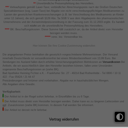
**
Unverbindliche Preisempfehlung des Herstellers.
***
Verkaufspreis gemäß Lauer-Taxe; verbindlicher Abrechnungspreis nach der Großen Deutschen
Spezialitätentaxe (sog. Lauer-Taxe) bei Abgabe von nicht verschreibungspflichtigen Medikamenten zu
Lasten der gesetzlichen Krankenversicherungen (z.B. bei Verschreibung des Medikaments an Kinder
unter 12 Jahren), die sich gemäß §129 Abs. 5a SGB V aus dem Abgabepreis des pharmazeutischen
Unternehmens und der Arzneimittelpreisverordnung in der Fassung zum 31.12.2003 ergibt. Es handelt
sich
nicht
um die unverbindliche Preisempfehlung des Herstellers.
****
BK: Beschaffungskosten. Diese Summe fällt zusätzlich an, da der Artikel direkt vom Hersteller
bezogen werden muss.
*****
verw. bis: Verwendbar bis.
Hier können Sie Ihre Cookie-Zustimmung widerrufen
Die angegebenen Preise beinhalten die gesetzlich vorgeschriebene Mehrwertsteuer. Der Versand
innerhalb Deutschlands ist versandkostenfrei bei einem Mindestbestellwert von 13,99 Euro. Bei
Sendungen ins Ausland fallen durch erhöhte Versicherungsgebühren Mehrkosten an
Versandkosten
Bei
Artikeln, die wir ausschließlich über den Hersteller beziehen können, fallen unter Umständen
sogenannte Beschaffungskosten an (siehe BK).
Bad Apotheke Henning Fichter e.K. - Frankfurter Str. 27 - 49214 Bad Rothenfelde - Tel 0800 / 10 11
422 - Fax 05424 / 21 64 47
Preisänderungen und Irrtümer sind vorbehalten. Abgabe nur in haushaltsüblichen Mengen.
Alle Angaben ohne Gewähr.
Verfügbarkeit:
Der Artikel ist in der Regel sofort lieferbar, in Einzelfällen bis zu 6 Tage.
Der Artikel muss direkt vom Hersteller bezogen werden. Daher kann es zu längeren Lieferzeiten und
ggf. Zusatzkosten (siehe BK) kommen. In diesem Fall werden Sie informiert.
Der Artikel ist derzeit nicht lieferbar.
Vertrag widerrufen