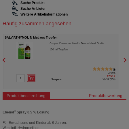
Suche Produkt
Suche Anbieter
Weitere Artikelinformationen
Häufig zusammen angesehen
MEDIGEL WUND- UND HEILGEL
SALV
MEDICE Arzneimittel Pütter GmbH&Co.KG
50
g
Gel
6
17,89 €
14,31 €
Sie sparen
3,58 €
(
20%
)
…
Produktbeschreibung
Produktbewertung
®
Ebenol
Spray 0,5 % Lösung
Für Erwachsene und Kinder ab 6 Jahren.
Wirkstoff: Hydrocortison.