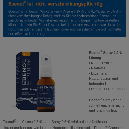
®
Ebenol
Spray 0,5 %
Lösung
• Neurodermitis
• Psoriasis
• Ekzeme an
Haaransätzen und
behaarter Haut
• leichte Hautirritationen
®
Ebenol
Spray zieht
schnell ein, fettet nicht
und ist parfümfrei.
®
Ebenol
als Creme 0,5 % oder Spray 0,5 % wird bei entzündlichen
®
Hauterkrankungen, wie leichter Neurodermitis, eingesetzt. Ebenol
Creme in