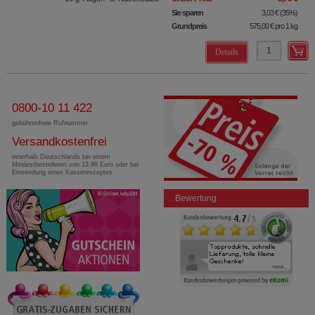
Sie sparen
3,03 €
(
35%
)
Grundpreis
575,00 €
pro 1 kg
Details
0800-10 11 422
gebührenfreie Rufnummer
Versandkostenfrei
innerhalb Deutschlands bei einem
Mindestbestellwert von 13,99 Euro oder bei
Einsendung eines Kassenrezeptes
Bewertung