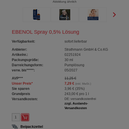
Abbildung ähnlich
EBENOL Spray 0,5% Lösung
Verfügbarkeit
:
sofort lieferbar
Anbieter:
Strathmann GmbH & Co.KG
Artikelnr.:
02251924
Packungsgröße:
30
ml
Darreichungsform:
Pumplösung
verw. bis*****:
05/2027
AVP
***
11,25 €
Unser Preis
*
7,29 €
(inkl. MwSt.)
Sie sparen
3,96 €
(
35%
)
Grundpreis
243,00 €
pro 1 l
Versandkosten:
DE: versandkostenfrei
zzgl. Auslands-
Versandkosten
Beipackzettel