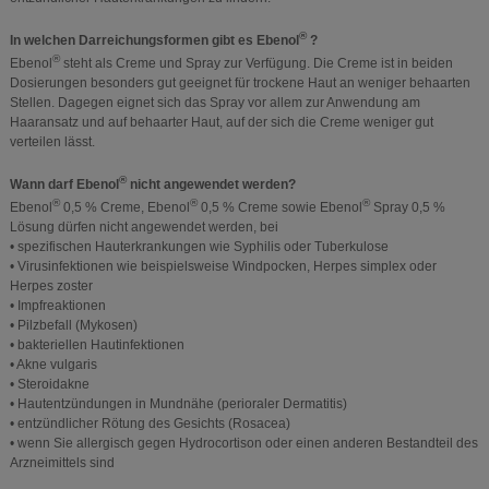
®
In welchen Darreichungsformen gibt es Ebenol
?
®
Ebenol
steht als Creme und Spray zur Verfügung. Die Creme ist in beiden
Dosierungen besonders gut geeignet für trockene Haut an weniger behaarten
Stellen. Dagegen eignet sich das Spray vor allem zur Anwendung am
Haaransatz und auf behaarter Haut, auf der sich die Creme weniger gut
verteilen lässt.
®
Wann darf Ebenol
nicht angewendet werden?
®
®
®
Ebenol
0,5 % Creme, Ebenol
0,5 % Creme sowie Ebenol
Spray 0,5 %
Lösung dürfen nicht angewendet werden, bei
• spezifischen Hauterkrankungen wie Syphilis oder Tuberkulose
• Virusinfektionen wie beispielsweise Windpocken, Herpes simplex oder
Herpes zoster
• Impfreaktionen
• Pilzbefall (Mykosen)
• bakteriellen Hautinfektionen
• Akne vulgaris
• Steroidakne
• Hautentzündungen in Mundnähe (perioraler Dermatitis)
• entzündlicher Rötung des Gesichts (Rosacea)
• wenn Sie allergisch gegen Hydrocortison oder einen anderen Bestandteil des
Arzneimittels sind