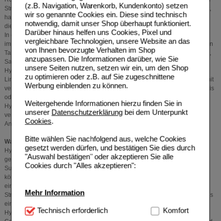
(z.B. Navigation, Warenkorb, Kundenkonto) setzen
Stressreaktionen im Körper spielen. Hydrocortison, auch als Kortisol bekannt,
wir so genannte Cookies ein. Diese sind technisch
hat eine Vielzahl von Funktionen, darunter die Steuerung des Stoffwechsels,
notwendig, damit unser Shop überhaupt funktioniert.
die Regulierung des Blutdrucks und die Modulation des Immunsystems.
Darüber hinaus helfen uns Cookies, Pixel und
In der Medizin wird Hydrocortison häufig als entzündungshemmendes und
vergleichbare Technologien, unsere Website an das
immunsuppressives Mittel verwendet. Es wird sowohl systemisch (in Form von
von Ihnen bevorzugte Verhalten im Shop
Tabletten, Injektionen oder Infusionen) als auch topisch (in Form von Cremes,
anzupassen. Die Informationen darüber, wie Sie
Salben, Gels oder Sprays) angewendet. Bei der topischen Anwendung wird
unsere Seiten nutzen, setzen wir ein, um den Shop
Hydrocortison direkt auf die betroffene Haut aufgetragen und hilft bei der
zu optimieren oder z.B. auf Sie zugeschnittene
Linderung von Symptomen wie Juckreiz, Rötungen und Schwellungen, die mit
Werbung einblenden zu können.
verschiedenen entzündlichen Hauterkrankungen wie Ekzemen, Neurodermitis
oder Psoriasis einhergehen.
Weitergehende Informationen hierzu finden Sie in
Hydrocortison ist in der topischen Anwendung in der Regel sicher und gut
unserer
Datenschutzerklärung
bei dem Unterpunkt
verträglich, insbesondere bei niedrigeren Konzentrationen und begrenzter
Cookies
.
Anwendungsdauer.
Bitte wählen Sie nachfolgend aus, welche Cookies
Was ist der Unterschied zwischen Hydrocortison und Cortison?
gesetzt werden dürfen, und bestätigen Sie dies durch
Hydrocortison wird landläufig auch als Cortison bezeichnet (was genau
"Auswahl bestätigen" oder akzeptieren Sie alle
genommen nicht stimmt). Hydrocortison und Cortison sind eng verwandte
Cookies durch "Alles akzeptieren":
Substanzen, die beide zur Gruppe der Glukokortikoide gehören. Sie sind
körpereigene Hormone, die in der Nebennierenrinde produziert werden und
eine wichtige Rolle bei Entzündungsreaktionen, Immunantworten und
Mehr Information
Stressreaktionen spielen. Trotz ihrer ähnlichen Namen und Funktionen gibt es
einige Unterschiede zwischen den beiden:
Technisch Notwendig:
Technisch erforderlich
Hierbei handelt es sich um
Komfort
Hydrocortison ist das aktive Hormon, das direkt vom Körper verwendet wird.
Cookies, die für die Grundfunktionen unserer