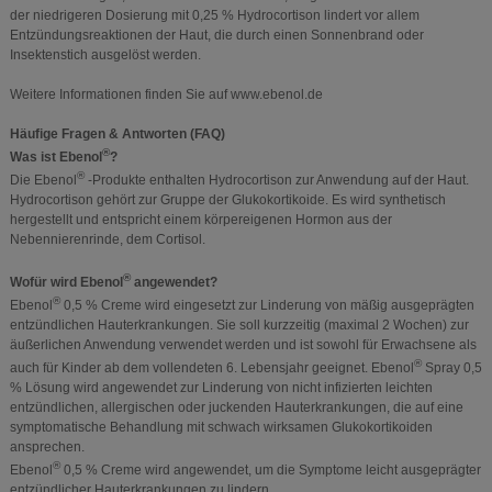
der niedrigeren Dosierung mit 0,25 % Hydrocortison lindert vor allem
Entzündungsreaktionen der Haut, die durch einen Sonnenbrand oder
Insektenstich ausgelöst werden.
Weitere Informationen finden Sie auf www.ebenol.de
Häufige Fragen & Antworten (FAQ)
®
Was ist Ebenol
?
®
Die Ebenol
-Produkte enthalten Hydrocortison zur Anwendung auf der Haut.
Hydrocortison gehört zur Gruppe der Glukokortikoide. Es wird synthetisch
hergestellt und entspricht einem körpereigenen Hormon aus der
Nebennierenrinde, dem Cortisol.
®
Wofür wird Ebenol
angewendet?
®
Ebenol
0,5 % Creme wird eingesetzt zur Linderung von mäßig ausgeprägten
entzündlichen Hauterkrankungen. Sie soll kurzzeitig (maximal 2 Wochen) zur
äußerlichen Anwendung verwendet werden und ist sowohl für Erwachsene als
®
auch für Kinder ab dem vollendeten 6. Lebensjahr geeignet. Ebenol
Spray 0,5
% Lösung wird angewendet zur Linderung von nicht infizierten leichten
entzündlichen, allergischen oder juckenden Hauterkrankungen, die auf eine
symptomatische Behandlung mit schwach wirksamen Glukokortikoiden
ansprechen.
®
Ebenol
0,5 % Creme wird angewendet, um die Symptome leicht ausgeprägter
entzündlicher Hauterkrankungen zu lindern.