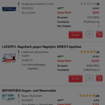
Strathmann GmbH & Co.KG
0
05103319
AVP
***
12,66 €
Unser Preis
*
8,29 €
30
g
Creme
Sie sparen
4,37 €
(
35%
)
Grundpreis
276,33 €
pro 1 kg
Max. Abgabe:
3
Details
LOCERYL Nagellack gegen Nagelpilz DIREKT-Applikat.
Galderma Laboratorium
2
GmbH
AVP
***
37,49 €
11286175
Unser Preis
*
19,19 €
3
ml
Wirkstoffhaltiger
Sie sparen
18,30 €
(
49%
)
Nagellack
Grundpreis
6.396,67 €
pro 1 l
Details
BEPANTHEN Augen- und Nasensalbe
Bayer Vital GmbH
23
01578675
AVP
***
8,78 €
Unser Preis
*
5,75 €
10
g
Augen- u. Nasensalbe