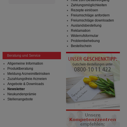
Hilfe zum Bestellvorgang
Zahlungsmöglichkeiten
Rezepte einlösen
Freiumschläge anfordern
Freiumschläge downloaden
Auslandsbestellung
Reklamation
Widerrufsformular
Problembehebung
Bestellschein
Beratung und Service
Allgemeine Information
Produktberatung
Meldung Arzneimittelrisiken
Zuzahlungsfreie Arzneien
Angebote & Downloads
Newsletter
Neukundenprämie
Stellenangebote