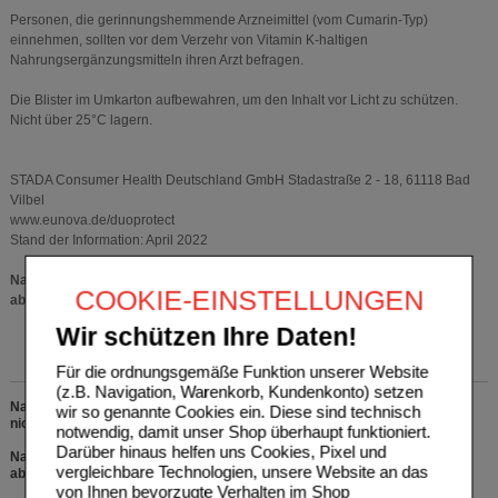
Personen, die gerinnungshemmende Arzneimittel (vom Cumarin-Typ)
einnehmen, sollten vor dem Verzehr von Vitamin K-haltigen
Nahrungsergänzungsmitteln ihren Arzt befragen.
Die Blister im Umkarton aufbewahren, um den Inhalt vor Licht zu schützen.
Nicht über 25°C lagern.
STADA Consumer Health Deutschland GmbH Stadastraße 2 - 18, 61118 Bad
Vilbel
www.eunova.de/duoprotect
Stand der Information: April 2022
Nahrungsergänzungsmittel sind kein Ersatz für eine ausgewogene und
COOKIE-EINSTELLUNGEN
abwechslungsreiche Ernährung und eine gesunde Lebensweise.
Wir schützen Ihre Daten!
Für die ordnungsgemäße Funktion unserer Website
(z.B. Navigation, Warenkorb, Kundenkonto) setzen
Nahrungsergänzungsmittel. Die empfohlene Verzehrmenge pro Tag darf
wir so genannte Cookies ein. Diese sind technisch
nicht überschritten werden.
notwendig, damit unser Shop überhaupt funktioniert.
Darüber hinaus helfen uns Cookies, Pixel und
Nahrungsergänzungsmittel sind kein Ersatz für eine ausgewogene,
vergleichbare Technologien, unsere Website an das
abwechslungsreiche Ernährung und eine gesunde Lebensweise.
von Ihnen bevorzugte Verhalten im Shop