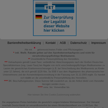
Barrierefreiheitserklärung
Kontakt
AGB
Datenschutz
Impressum
Alle mit
gekennzeichneten Felder sind Pflichtangaben.
*
inkl. MwSt. Rabatte gelten auf den Apothekenverkaufspreis und nicht für
verschreibungspflichtige Medikamente.
**
Unverbindliche Preisempfehlung des Herstellers.
***
Verkaufspreis gemäß Lauer-Taxe; verbindlicher Abrechnungspreis nach der Großen Deutschen
Spezialitätentaxe (sog. Lauer-Taxe) bei Abgabe von nicht verschreibungspflichtigen Medikamenten zu
Lasten der gesetzlichen Krankenversicherungen (z.B. bei Verschreibung des Medikaments an Kinder
unter 12 Jahren), die sich gemäß §129 Abs. 5a SGB V aus dem Abgabepreis des pharmazeutischen
Unternehmens und der Arzneimittelpreisverordnung in der Fassung zum 31.12.2003 ergibt. Es handelt
sich
nicht
um die unverbindliche Preisempfehlung des Herstellers.
****
BK: Beschaffungskosten. Diese Summe fällt zusätzlich an, da der Artikel direkt vom Hersteller
bezogen werden muss.
*****
verw. bis: Verwendbar bis.
Hier können Sie Ihre Cookie-Zustimmung widerrufen
Die angegebenen Preise beinhalten die gesetzlich vorgeschriebene Mehrwertsteuer. Der Versand
innerhalb Deutschlands ist versandkostenfrei bei einem Mindestbestellwert von 13,99 Euro. Bei