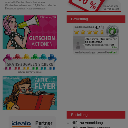
innerhalb Deutschlands bei einem
Mindestbestellwert von 13,99 Euro oder bei
Einsendung eines Kassenrezeptes
Bewertung
Bestellung
Hilfe zur Anmeldung