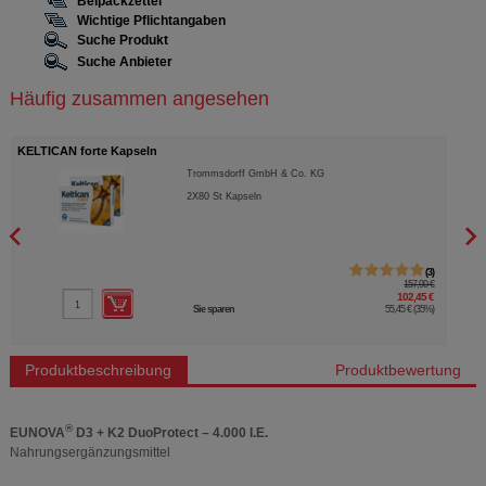
Beipackzettel
Wichtige Pflichtangaben
Suche Produkt
Suche Anbieter
Häufig zusammen angesehen
KELTICAN forte Kapseln
DEKR
Trommsdorff GmbH & Co. KG
2X80
St
Kapseln
3
157,90 €
102,45 €
Sie sparen
55,45 €
(
35%
)
Produktbeschreibung
Produktbewertung
®
EUNOVA
D3 + K2 DuoProtect – 4.000 I.E.
Nahrungsergänzungsmittel