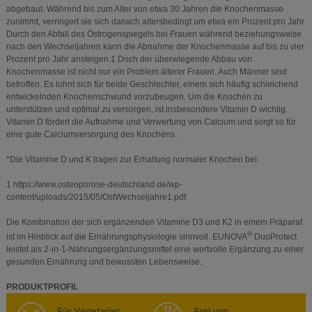
abgebaut. Während bis zum Alter von etwa 30 Jahren die Knochenmasse
zunimmt, verringert sie sich danach altersbedingt um etwa ein Prozent pro Jahr.
Durch den Abfall des Östrogenspiegels bei Frauen während beziehungsweise
nach den Wechseljahren kann die Abnahme der Knochenmasse auf bis zu vier
Prozent pro Jahr ansteigen.1 Doch der überwiegende Abbau von
Knochenmasse ist nicht nur ein Problem älterer Frauen. Auch Männer sind
betroffen. Es lohnt sich für beide Geschlechter, einem sich häufig schleichend
entwickelnden Knochenschwund vorzubeugen. Um die Knochen zu
unterstützen und optimal zu versorgen, ist insbesondere Vitamin D wichtig.
Vitamin D fördert die Aufnahme und Verwertung von Calcium und sorgt so für
eine gute Calciumversorgung des Knochens.
*Die Vitamine D und K tragen zur Erhaltung normaler Knochen bei.
1 https://www.osteoporose-deutschland.de/wp-
content/uploads/2015/05/OstWechseljahre1.pdf
Die Kombination der sich ergänzenden Vitamine D3 und K2 in einem Präparat
®
ist im Hinblick auf die Ernährungsphysiologie sinnvoll. EUNOVA
DuoProtect
leistet als 2-in-1-Nahrungsergänzungsmittel eine wertvolle Ergänzung zu einer
gesunden Ernährung und bewussten Lebensweise.
PRODUKTPROFIL