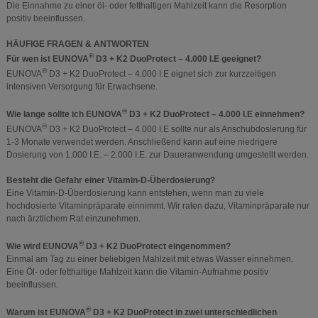
Die Einnahme zu einer öl- oder fetthaltigen Mahlzeit kann die Resorption
positiv beeinflussen.
HÄUFIGE FRAGEN & ANTWORTEN
®
Für wen ist EUNOVA
D3 + K2 DuoProtect – 4.000 I.E geeignet?
®
EUNOVA
D3 + K2 DuoProtect – 4.000 I.E eignet sich zur kurzzeitigen
intensiven Versorgung für Erwachsene.
®
Wie lange sollte ich EUNOVA
D3 + K2 DuoProtect – 4.000 I.E einnehmen?
®
EUNOVA
D3 + K2 DuoProtect – 4.000 I.E sollte nur als Anschubdosierung für
1-3 Monate verwendet werden. Anschließend kann auf eine niedrigere
Dosierung von 1.000 I.E. – 2.000 I.E. zur Daueranwendung umgestellt werden.
Besteht die Gefahr einer Vitamin-D-Überdosierung?
Eine Vitamin-D-Überdosierung kann entstehen, wenn man zu viele
hochdosierte Vitaminpräparate einnimmt. Wir raten dazu, Vitaminpräparate nur
nach ärztlichem Rat einzunehmen.
®
Wie wird EUNOVA
D3 + K2 DuoProtect eingenommen?
Einmal am Tag zu einer beliebigen Mahlzeit mit etwas Wasser einnehmen.
Eine Öl- oder fetthaltige Mahlzeit kann die Vitamin-Aufnahme positiv
beeinflussen.
®
Warum ist EUNOVA
D3 + K2 DuoProtect in zwei unterschiedlichen