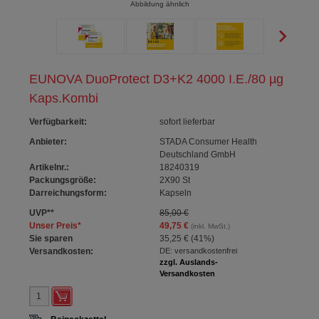
Abbildung ähnlich
EUNOVA DuoProtect D3+K2 4000 I.E./80 µg
Kaps.Kombi
Verfügbarkeit
:
sofort lieferbar
Anbieter:
STADA Consumer Health
Deutschland GmbH
Artikelnr.:
18240319
Packungsgröße:
2X90
St
Darreichungsform:
Kapseln
UVP
**
85,00 €
Unser Preis
*
49,75 €
(inkl. MwSt.)
Sie sparen
35,25 €
(
41%
)
Versandkosten:
DE: versandkostenfrei
zzgl. Auslands-
Versandkosten