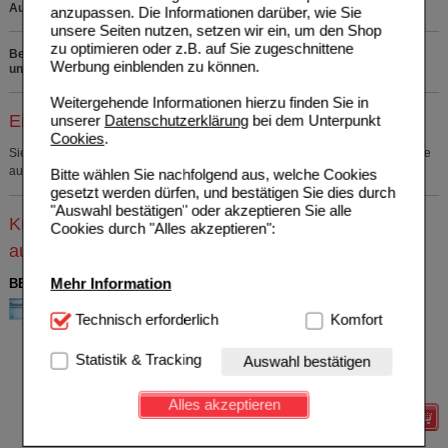
Außerhalb der Reichweite von Kindern lagern.
anzupassen. Die Informationen darüber, wie Sie
unsere Seiten nutzen, setzen wir ein, um den Shop
zu optimieren oder z.B. auf Sie zugeschnittene
Bei Fragen zu den Inhaltsstoffen rufen Sie uns bitte kostenfrei
Werbung einblenden zu können.
unter 0800 - 10 11 422 an.
Weitergehende Informationen hierzu finden Sie in
Einkaufsliste auswählen
unserer
Datenschutzerklärung
bei dem Unterpunkt
Cookies
.
Sie müssen
sich anmelden
um den ausgewählten Artikel in eine Einkaufsliste
aufzunehmen.
Bitte wählen Sie nachfolgend aus, welche Cookies
gesetzt werden dürfen, und bestätigen Sie dies durch
"Auswahl bestätigen" oder akzeptieren Sie alle
Kunden, die dieses Produkt gekauft haben, kauften
Cookies durch "Alles akzeptieren":
auch
Mehr Information
BEPANTHEN Augen- und Nasensalbe
Bayer Vital GmbH
23
Technisch Notwendig:
Technisch erforderlich
Hierbei handelt es sich um
Komfort
01578675
AVP
***
8,78 €
Cookies, die für die Grundfunktionen unserer
Unser Preis
*
5,75 €
10
g
Augen- u. Nasensalbe
Website notwendig sind (z.B. Navigation, Warenkorb,
Statistik & Tracking
Auswahl bestätigen
Sie sparen
3,03 €
(
35%
)
Kundenkonto), weshalb auf diese nicht verzichtet
Grundpreis
575,00 €
pro 1 kg
werden kann.
Alles akzeptieren
Details
Komfort:
Diese Cookies werden genutzt um das
Einkaufserlebnis noch ansprechender zu gestalten,