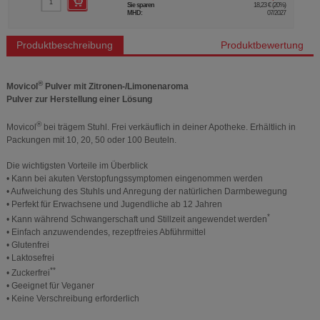
Sie sparen
18,23 €
(
20%
)
MHD:
07/2027
Produktbeschreibung
Produktbewertung
®
Movicol
Pulver mit Zitronen-/Limonenaroma
Pulver zur Herstellung einer Lösung
®
Movicol
bei trägem Stuhl. Frei verkäuflich in deiner Apotheke. Erhältlich in
Packungen mit 10, 20, 50 oder 100 Beuteln.
Die wichtigsten Vorteile im Überblick
• Kann bei akuten Verstopfungssymptomen eingenommen werden
• Aufweichung des Stuhls und Anregung der natürlichen Darmbewegung
• Perfekt für Erwachsene und Jugendliche ab 12 Jahren
*
• Kann während Schwangerschaft und Stillzeit angewendet werden
• Einfach anzuwendendes, rezeptfreies Abführmittel
• Glutenfrei
• Laktosefrei
**
• Zuckerfrei
• Geeignet für Veganer
• Keine Verschreibung erforderlich