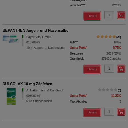
verw. bis*****:
12/2027
Details
BEPANTHEN Augen- und Nasensalbe
Bayer Vital GmbH
23
01578675
AVP
***
8,78 €
Unser Preis
*
5,75 €
10
g
Augen- u. Nasensalbe
Sie sparen
3,03 €
(
35%
)
Grundpreis
575,00 €
pro 1 kg
Details
DULCOLAX 10 mg Zäpfchen
A. Nattermann & Cie GmbH
0
Unser Preis
*
11,32 €
00308169
6
St
Suppositorien
Max. Abgabe:
5
Details