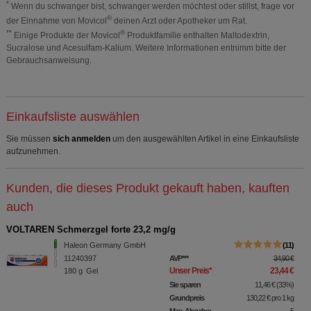
*
Wenn du schwanger bist, schwanger werden möchtest oder stillst, frage vor
®
der Einnahme von Movicol
deinen Arzt oder Apotheker um Rat.
**
®
Einige Produkte der Movicol
Produktfamilie enthalten Maltodextrin,
Sucralose und Acesulfam-Kalium. Weitere Informationen entnimm bitte der
Gebrauchsanweisung.
Einkaufsliste auswählen
Sie müssen
sich anmelden
um den ausgewählten Artikel in eine Einkaufsliste
aufzunehmen.
Kunden, die dieses Produkt gekauft haben, kauften
auch
VOLTAREN Schmerzgel forte 23,2 mg/g
Haleon Germany GmbH
11
11240397
AVP
***
34,90 €
Unser Preis
*
23,44 €
180
g
Gel
Sie sparen
11,46 €
(
33%
)
Grundpreis
130,22 €
pro 1 kg
Max. Abgabe:
5