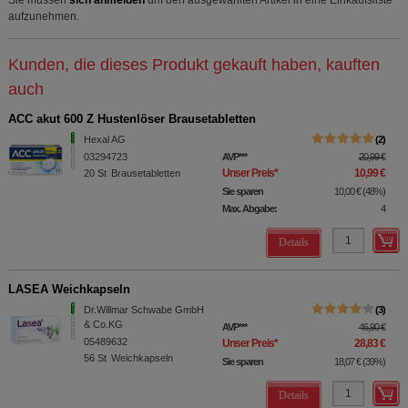
Sie müssen
sich anmelden
um den ausgewählten Artikel in eine Einkaufsliste
aufzunehmen.
Kunden, die dieses Produkt gekauft haben, kauften
auch
ACC akut 600 Z Hustenlöser Brausetabletten
Hexal AG
2
03294723
AVP
***
20,99 €
Unser Preis
*
10,99 €
20
St
Brausetabletten
Sie sparen
10,00 €
(
48%
)
Max. Abgabe:
4
Details
LASEA Weichkapseln
Dr.Willmar Schwabe GmbH
3
& Co.KG
AVP
***
46,90 €
05489632
Unser Preis
*
28,83 €
56
St
Weichkapseln
Sie sparen
18,07 €
(
39%
)
Details