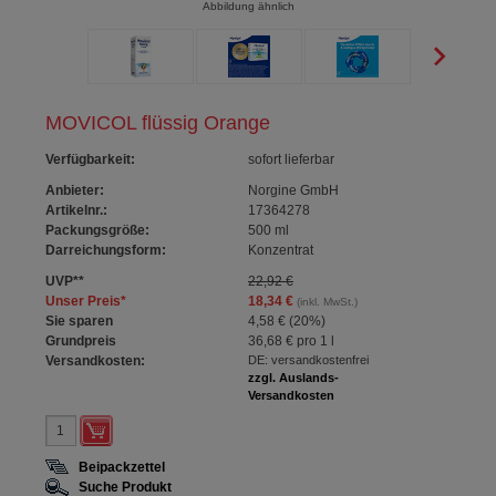
Abbildung ähnlich
MOVICOL flüssig Orange
Verfügbarkeit
:
sofort lieferbar
Anbieter:
Norgine GmbH
Artikelnr.:
17364278
Packungsgröße:
500
ml
Darreichungsform:
Konzentrat
UVP
**
22,92 €
Unser Preis
*
18,34 €
(inkl. MwSt.)
Sie sparen
4,58 €
(
20%
)
Grundpreis
36,68 €
pro 1 l
Versandkosten:
DE: versandkostenfrei
zzgl. Auslands-
Versandkosten
Beipackzettel
Suche Produkt