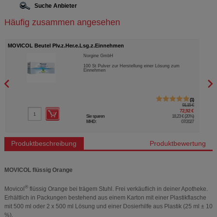
Suche Anbieter
Häufig zusammen angesehen
MOVICOL Beutel Plv.z.Her.e.Lsg.z.Einnehmen
MOVI
Norgine GmbH
100
St
Pulver zur Herstellung einer Lösung zum
Einnehmen
1
91,15 €
72,92 €
Sie sparen
18,23 €
(
20%
)
MHD:
07/2027
Produktbeschreibung
Produktbewertung
MOVICOL flüssig Orange
®
Movicol
flüssig Orange bei trägem Stuhl. Frei verkäuflich in deiner Apotheke.
Erhältlich in Packungen bestehend aus einem Karton mit einer Plastikflasche
mit 500 ml oder 2 x 500 ml Lösung und einer Dosierhilfe aus Plastik (25 ml ± 10
%).