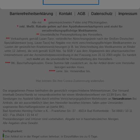
Barrierefreiheitserklärung
Kontakt
AGB
Datenschutz
Impressum
Alle mit
gekennzeichneten Felder sind Pflichtangaben.
*
inkl. MwSt. Rabatte gelten auf den Apothekenverkaufspreis und nicht für
verschreibungspflichtige Medikamente.
**
Unverbindliche Preisempfehlung des Herstellers.
***
Verkaufspreis gemäß Lauer-Taxe; verbindlicher Abrechnungspreis nach der Großen Deutschen
Spezialitätentaxe (sog. Lauer-Taxe) bei Abgabe von nicht verschreibungspflichtigen Medikamenten zu
Lasten der gesetzlichen Krankenversicherungen (z.B. bei Verschreibung des Medikaments an Kinder
unter 12 Jahren), die sich gemäß §129 Abs. 5a SGB V aus dem Abgabepreis des pharmazeutischen
Unternehmens und der Arzneimittelpreisverordnung in der Fassung zum 31.12.2003 ergibt. Es handelt
sich
nicht
um die unverbindliche Preisempfehlung des Herstellers.
****
BK: Beschaffungskosten. Diese Summe fällt zusätzlich an, da der Artikel direkt vom Hersteller
bezogen werden muss.
*****
verw. bis: Verwendbar bis.
Hier können Sie Ihre Cookie-Zustimmung widerrufen
Die angegebenen Preise beinhalten die gesetzlich vorgeschriebene Mehrwertsteuer. Der Versand
innerhalb Deutschlands ist versandkostenfrei bei einem Mindestbestellwert von 13,99 Euro. Bei
Sendungen ins Ausland fallen durch erhöhte Versicherungsgebühren Mehrkosten an
Versandkosten
Bei
Artikeln, die wir ausschließlich über den Hersteller beziehen können, fallen unter Umständen
sogenannte Beschaffungskosten an (siehe BK).
Bad Apotheke Henning Fichter e.K. - Frankfurter Str. 27 - 49214 Bad Rothenfelde - Tel 0800 / 10 11
422 - Fax 05424 / 21 64 47
Preisänderungen und Irrtümer sind vorbehalten. Abgabe nur in haushaltsüblichen Mengen.
Alle Angaben ohne Gewähr.
Verfügbarkeit:
Der Artikel ist in der Regel sofort lieferbar, in Einzelfällen bis zu 6 Tage.