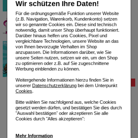
Wir schützen Ihre Daten!
Für die ordnungsgemäße Funktion unserer Website
(z.B. Navigation, Warenkorb, Kundenkonto) setzen
wir so genannte Cookies ein. Diese sind technisch
notwendig, damit unser Shop überhaupt funktioniert.
Darüber hinaus helfen uns Cookies, Pixel und
vergleichbare Technologien, unsere Website an das
von Ihnen bevorzugte Verhalten im Shop
anzupassen. Die Informationen darüber, wie Sie
unsere Seiten nutzen, setzen wir ein, um den Shop
zu optimieren oder z.B. auf Sie zugeschnittene
Werbung einblenden zu können.
Weitergehende Informationen hierzu finden Sie in
Bestellung
unserer
Datenschutzerklärung
bei dem Unterpunkt
Cookies
.
Hilfe zur Anmeldung
Hilfe zum Bestellvorgang
Bitte wählen Sie nachfolgend aus, welche Cookies
Zahlungsmöglichkeiten
gesetzt werden dürfen, und bestätigen Sie dies durch
Rezepte einlösen
"Auswahl bestätigen" oder akzeptieren Sie alle
Freiumschläge anfordern
Cookies durch "Alles akzeptieren":
Freiumschläge downloaden
Auslandsbestellung
Reklamation
Mehr Information
Widerrufsformular