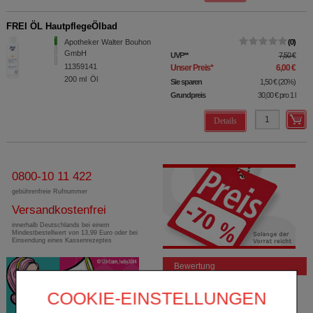
FREI ÖL HautpflegeÖlbad
Apotheker Walter Bouhon
0
GmbH
UVP
**
7,50 €
11359141
Unser Preis
*
6,00 €
200
ml
Öl
Sie sparen
1,50 €
(
20%
)
Grundpreis
30,00 €
pro 1 l
Details
0800-10 11 422
gebührenfreie Rufnummer
Versandkostenfrei
innerhalb Deutschlands bei einem
Mindestbestellwert von 13,99 Euro oder bei
Einsendung eines Kassenrezeptes
Bewertung
COOKIE-EINSTELLUNGEN