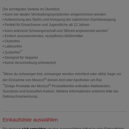
Die wichtigsten Vorteile im Überblick
• Kann bei akuten Verstopfungssymptomen eingenommen werden
• Aufweichung des Stuhls und Anregung der natürlichen Darmbewegung
• Perfekt für Erwachsene und Jugendliche ab 12 Jahren
*
• Kann während Schwangerschaft und Stillzeit angewendet werden
• Einfach anzuwendendes, rezeptfreies Abführmittel
• Glutenfrei
• Laktosefrei
**
• Zuckerfrei
• Geeignet für Veganer
• Keine Verschreibung erforderlich
*
Wenn du schwanger bist, schwanger werden möchtest oder stillst, frage vor
®
der Einnahme von Movicol
deinen Arzt oder Apotheker um Rat.
**
®
Einige Produkte der Movicol
Produktfamilie enthalten Maltodextrin,
Sucralose und Acesulfam-Kalium. Weitere Informationen entnimm bitte der
Gebrauchsanweisung.
Einkaufsliste auswählen