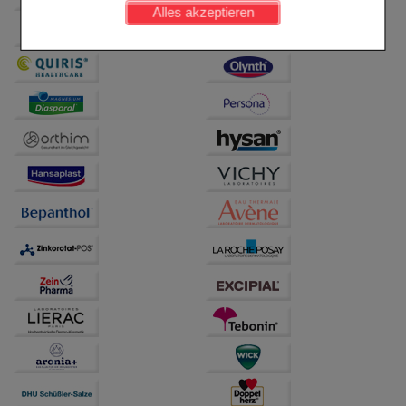
werden kann.
Alles akzeptieren
Komfort:
Diese Cookies werden genutzt um das
Einkaufserlebnis noch ansprechender zu gestalten,
beispielsweise für die Wiedererkennung des
Besuchers oder unsere Seite an bevorzugte
Verhaltensweisen (z.B. Spracheinstellung)
anzupassen. Komfort-Cookies ermöglichen es uns
auch auf Ihre Bedürfnisse zugeschrittene Inhalte
anzuzeigen und unser Partnerprogramm zu
betreiben.
Statistik & Tracking:
Hierüber lassen sich
Informationen über die Art und Weise der Nutzung
unserer Website sammeln, mit deren Hilfe wir unsere
Website weiter für Sie optimieren können, den Inhalt
auf unserer Website aber auch die Werbung auf
Drittseiten möglichst relevant für Sie zu gestalten.
Bitte beachten Sie, dass Daten hierfür teilweise an
Dritte wie z.B. Google oder soziale Medien
übertragen werden.