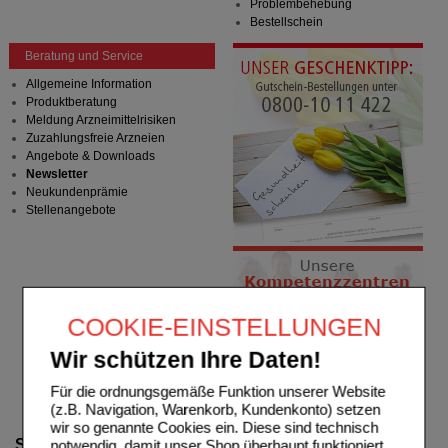
Problembehebung
Bestellschein
Beratung und Service
Allgemeine Information
Produktberatung
Meldung Arzneimittelrisiken
Zuzahlungsfreie Arzneien
Angebote & Downloads
Newsletter
Neukundenprämie
Stellenangebote
COOKIE-EINSTELLUNGEN
Wir schützen Ihre Daten!
Für die ordnungsgemäße Funktion unserer Website
(z.B. Navigation, Warenkorb, Kundenkonto) setzen
wir so genannte Cookies ein. Diese sind technisch
Suche verfeinern
notwendig, damit unser Shop überhaupt funktioniert.