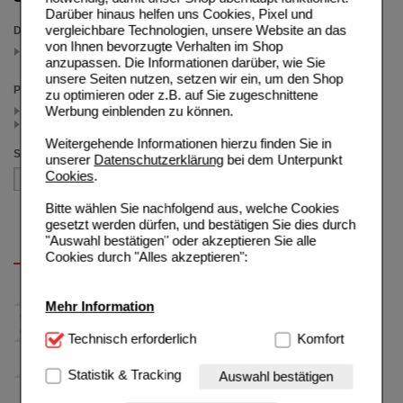
Darüber hinaus helfen uns Cookies, Pixel und
vergleichbare Technologien, unsere Website an das
Darreichungsform
von Ihnen bevorzugte Verhalten im Shop
Depot-Injektionssuspension
anzupassen. Die Informationen darüber, wie Sie
(auswahl entfernen)
unsere Seiten nutzen, setzen wir ein, um den Shop
Preis
zu optimieren oder z.B. auf Sie zugeschnittene
Werbung einblenden zu können.
< 500.00 (4)
>= 500.00 (1)
Weitergehende Informationen hierzu finden Sie in
Sortieren nach
unserer
Datenschutzerklärung
bei dem Unterpunkt
Cookies
.
Bitte wählen Sie nachfolgend aus, welche Cookies
gesetzt werden dürfen, und bestätigen Sie dies durch
"Auswahl bestätigen" oder akzeptieren Sie alle
Cookies durch "Alles akzeptieren":
Mehr Information
Technisch Notwendig:
Technisch erforderlich
Hierbei handelt es sich um
Komfort
Cookies, die für die Grundfunktionen unserer
Website notwendig sind (z.B. Navigation, Warenkorb,
Statistik & Tracking
Auswahl bestätigen
Kundenkonto), weshalb auf diese nicht verzichtet