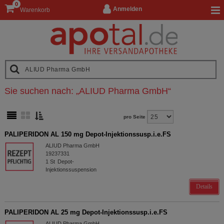
0
Anmelden
Warenkorb
Sie suchen nach:
„
ALIUD Pharma GmbH
“
pro Seite
PALIPERIDON AL 150 mg Depot-Injektionssusp.i.e.FS
ALIUD Pharma GmbH
19237331
1
St
Depot-
Injektionssuspension
Details
PALIPERIDON AL 25 mg Depot-Injektionssusp.i.e.FS
ALIUD Pharma GmbH