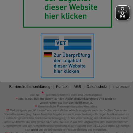
Barrierefreiheitserklärung
Kontakt
AGB
Datenschutz
Impressum
Alle mit
gekennzeichneten Felder sind Pflichtangaben.
*
inkl. MwSt. Rabatte gelten auf den Apothekenverkaufspreis und nicht für
verschreibungspflichtige Medikamente.
**
Unverbindliche Preisempfehlung des Herstellers.
***
Verkaufspreis gemäß Lauer-Taxe; verbindlicher Abrechnungspreis nach der Großen Deutschen
Spezialitätentaxe (sog. Lauer-Taxe) bei Abgabe von nicht verschreibungspflichtigen Medikamenten zu
Lasten der gesetzlichen Krankenversicherungen (z.B. bei Verschreibung des Medikaments an Kinder
unter 12 Jahren), die sich gemäß §129 Abs. 5a SGB V aus dem Abgabepreis des pharmazeutischen
Unternehmens und der Arzneimittelpreisverordnung in der Fassung zum 31.12.2003 ergibt. Es handelt
sich
nicht
um die unverbindliche Preisempfehlung des Herstellers.