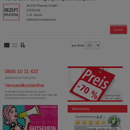
ALIUD Pharma GmbH
19236142
1
St
Depot-
Injektionssuspension
Details
pro Seite
0800-10 11 422
gebührenfreie Rufnummer
Versandkostenfrei
innerhalb Deutschlands bei einem
Mindestbestellwert von 13,99 Euro oder bei
Einsendung eines Kassenrezeptes
Bewertung