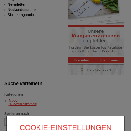
Newsletter
Neukundenprämie
Stellenangebote
Suche verfeinern
Kategorien
Nägel
(auswahl entfernen)
Sortieren nach
COOKIE-EINSTELLUNGEN