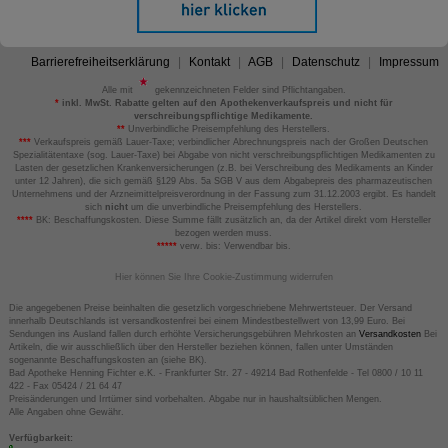
Barrierefreiheitserklärung
Kontakt
AGB
Datenschutz
Impressum
Alle mit
gekennzeichneten Felder sind Pflichtangaben.
*
inkl. MwSt. Rabatte gelten auf den Apothekenverkaufspreis und nicht für
verschreibungspflichtige Medikamente.
**
Unverbindliche Preisempfehlung des Herstellers.
***
Verkaufspreis gemäß Lauer-Taxe; verbindlicher Abrechnungspreis nach der Großen Deutschen
Spezialitätentaxe (sog. Lauer-Taxe) bei Abgabe von nicht verschreibungspflichtigen Medikamenten zu
Lasten der gesetzlichen Krankenversicherungen (z.B. bei Verschreibung des Medikaments an Kinder
unter 12 Jahren), die sich gemäß §129 Abs. 5a SGB V aus dem Abgabepreis des pharmazeutischen
Unternehmens und der Arzneimittelpreisverordnung in der Fassung zum 31.12.2003 ergibt. Es handelt
sich
nicht
um die unverbindliche Preisempfehlung des Herstellers.
****
BK: Beschaffungskosten. Diese Summe fällt zusätzlich an, da der Artikel direkt vom Hersteller
bezogen werden muss.
*****
verw. bis: Verwendbar bis.
Hier können Sie Ihre Cookie-Zustimmung widerrufen
Die angegebenen Preise beinhalten die gesetzlich vorgeschriebene Mehrwertsteuer. Der Versand
innerhalb Deutschlands ist versandkostenfrei bei einem Mindestbestellwert von 13,99 Euro. Bei
Sendungen ins Ausland fallen durch erhöhte Versicherungsgebühren Mehrkosten an
Versandkosten
Bei
Artikeln, die wir ausschließlich über den Hersteller beziehen können, fallen unter Umständen
sogenannte Beschaffungskosten an (siehe BK).
Bad Apotheke Henning Fichter e.K. - Frankfurter Str. 27 - 49214 Bad Rothenfelde - Tel 0800 / 10 11
422 - Fax 05424 / 21 64 47
Preisänderungen und Irrtümer sind vorbehalten. Abgabe nur in haushaltsüblichen Mengen.
Alle Angaben ohne Gewähr.
Verfügbarkeit: