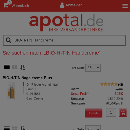
0
Anmelden
Warenkorb
Sie suchen nach:
„
BIO-H-TIN Handcreme
“
pro Seite
BIO-H-TIN Nagelcreme Plus
Dr. Pfleger Arzneimittel
41
GmbH
UVP
**
7,69 €
Unser Preis
*
6,15 €
01914587
8
ml
Creme
Sie sparen
1,54 €
(
20%
)
Grundpreis
768,75 €
pro 1 l
Details
pro Seite