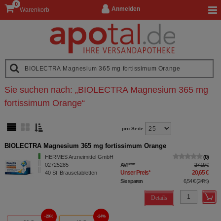
0
Anmelden
Warenkorb
Sie suchen nach:
„
BIOLECTRA Magnesium 365 mg
fortissimum Orange
“
pro Seite
BIOLECTRA Magnesium 365 mg fortissimum Orange
HERMES Arzneimittel GmbH
0
02725285
AVP
***
27,19 €
Unser Preis
*
20,65 €
40
St
Brausetabletten
Sie sparen
6,54 €
(
24%
)
Details
20%
24%