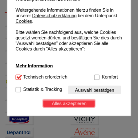
Weitergehende Informationen hierzu finden Sie in
unserer
Datenschutzerklärung
bei dem Unterpunkt
Cookies
.
Bitte wählen Sie nachfolgend aus, welche Cookies
gesetzt werden dürfen, und bestätigen Sie dies durch
"Auswahl bestätigen" oder akzeptieren Sie alle
Cookies durch "Alles akzeptieren":
Mehr Information
Technisch Notwendig:
Technisch erforderlich
Hierbei handelt es sich um
Komfort
Cookies, die für die Grundfunktionen unserer
Website notwendig sind (z.B. Navigation, Warenkorb,
Statistik & Tracking
Auswahl bestätigen
Kundenkonto), weshalb auf diese nicht verzichtet
werden kann.
Alles akzeptieren
Komfort:
Diese Cookies werden genutzt um das
Einkaufserlebnis noch ansprechender zu gestalten,
beispielsweise für die Wiedererkennung des
Besuchers oder unsere Seite an bevorzugte
Verhaltensweisen (z.B. Spracheinstellung)
anzupassen. Komfort-Cookies ermöglichen es uns