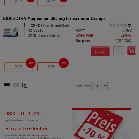
20 St
40 St
BIOLECTRA Magnesium 365 mg fortissimum Orange
HERMES Arzneimittel GmbH
0
02725210
AVP
***
14,92 €
Unser Preis
*
11,94 €
20
St
Brausetabletten
Sie sparen
2,98 €
(
20%
)
Details
20%
24%
20 St
40 St
pro Seite
0800-10 11 422
gebührenfreie Rufnummer
Versandkostenfrei
innerhalb Deutschlands bei einem
Mindestbestellwert von 13,99 Euro oder bei