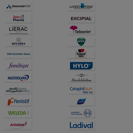
auch auf Ihre Bedürfnisse zugeschrittene Inhalte
anzuzeigen und unser Partnerprogramm zu
betreiben.
Statistik & Tracking:
Hierüber lassen sich
Informationen über die Art und Weise der Nutzung
unserer Website sammeln, mit deren Hilfe wir unsere
Website weiter für Sie optimieren können, den Inhalt
auf unserer Website aber auch die Werbung auf
Drittseiten möglichst relevant für Sie zu gestalten.
Bitte beachten Sie, dass Daten hierfür teilweise an
Dritte wie z.B. Google oder soziale Medien
übertragen werden.