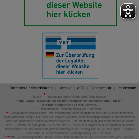
Barrierefreiheitserklärung
Kontakt
AGB
Datenschutz
Impressum
Alle mit
gekennzeichneten Felder sind Pflichtangaben.
*
inkl. MwSt. Rabatte gelten auf den Apothekenverkaufspreis und nicht für
verschreibungspflichtige Medikamente.
**
Unverbindliche Preisempfehlung des Herstellers.
***
Verkaufspreis gemäß Lauer-Taxe; verbindlicher Abrechnungspreis nach der Großen Deutschen
Spezialitätentaxe (sog. Lauer-Taxe) bei Abgabe von nicht verschreibungspflichtigen Medikamenten zu
Lasten der gesetzlichen Krankenversicherungen (z.B. bei Verschreibung des Medikaments an Kinder
unter 12 Jahren), die sich gemäß §129 Abs. 5a SGB V aus dem Abgabepreis des pharmazeutischen
Unternehmens und der Arzneimittelpreisverordnung in der Fassung zum 31.12.2003 ergibt. Es handelt
sich
nicht
um die unverbindliche Preisempfehlung des Herstellers.
****
BK: Beschaffungskosten. Diese Summe fällt zusätzlich an, da der Artikel direkt vom Hersteller