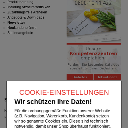
Produktberatung
Meldung Arzneimittelrisiken
Zuzahlungsfreie Arzneien
Angebote & Downloads
Newsletter
Neukundenprämie
Stellenangebote
COOKIE-EINSTELLUNGEN
Suche verfeinern
Wir schützen Ihre Daten!
Für die ordnungsgemäße Funktion unserer Website
Kategorien
(z.B. Navigation, Warenkorb, Kundenkonto) setzen
Müdigkeit
(auswahl entfernen)
wir so genannte Cookies ein. Diese sind technisch
notwendig, damit unser Shop überhaupt funktioniert.