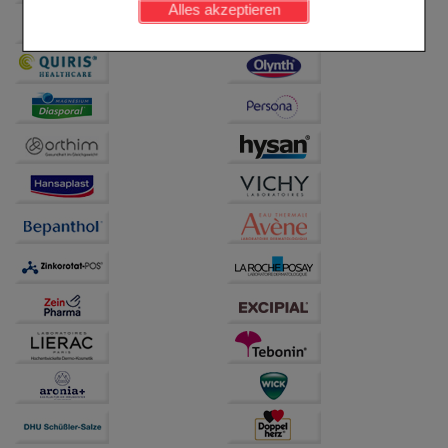
Alles akzeptieren
Komfort:
Diese Cookies werden genutzt um das
Einkaufserlebnis noch ansprechender zu gestalten,
beispielsweise für die Wiedererkennung des
Besuchers oder unsere Seite an bevorzugte
Verhaltensweisen (z.B. Spracheinstellung)
anzupassen. Komfort-Cookies ermöglichen es uns
auch auf Ihre Bedürfnisse zugeschrittene Inhalte
anzuzeigen und unser Partnerprogramm zu
betreiben.
Statistik & Tracking:
Hierüber lassen sich
Informationen über die Art und Weise der Nutzung
unserer Website sammeln, mit deren Hilfe wir unsere
Website weiter für Sie optimieren können, den Inhalt
auf unserer Website aber auch die Werbung auf
Drittseiten möglichst relevant für Sie zu gestalten.
Bitte beachten Sie, dass Daten hierfür teilweise an
Dritte wie z.B. Google oder soziale Medien
übertragen werden.