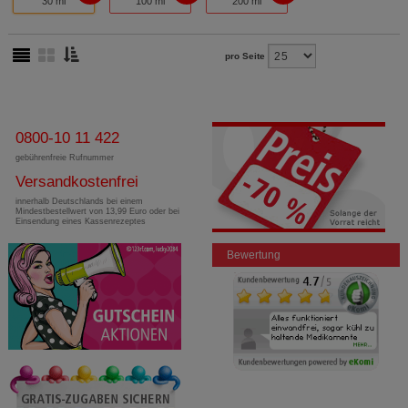
30 ml
100 ml
200 ml
pro Seite
0800-10 11 422
gebührenfreie Rufnummer
Versandkostenfrei
innerhalb Deutschlands bei einem
Mindestbestellwert von 13,99 Euro oder bei
Einsendung eines Kassenrezeptes
Bewertung