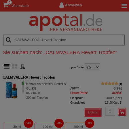
0
Anmelden
Warenkorb
Sie suchen nach:
„
CALMVALERA Hevert Tropfen
“
pro Seite
CALMVALERA Hevert Tropfen
Hevert-Arzneimittel GmbH &
1
Co. KG
AVP
***
64,99 €
Unser Preis
*
44,98 €
06560438
200
ml
Tropfen
Sie sparen
20,01 €
(
31%
)
Grundpreis
224,90 €
pro 1 l
Details
20%
40%
31%
30 ml
100 ml
200 ml