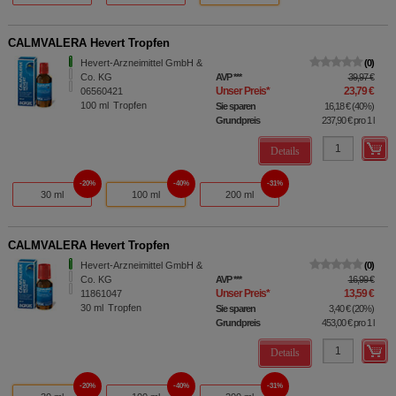
CALMVALERA Hevert Tropfen
Hevert-Arzneimittel GmbH &
0
Co. KG
AVP
***
39,97 €
Unser Preis
*
23,79 €
06560421
100
ml
Tropfen
Sie sparen
16,18 €
(
40%
)
Grundpreis
237,90 €
pro 1 l
Details
20%
40%
31%
30 ml
100 ml
200 ml
CALMVALERA Hevert Tropfen
Hevert-Arzneimittel GmbH &
0
Co. KG
AVP
***
16,99 €
Unser Preis
*
13,59 €
11861047
30
ml
Tropfen
Sie sparen
3,40 €
(
20%
)
Grundpreis
453,00 €
pro 1 l
Details
20%
40%
31%