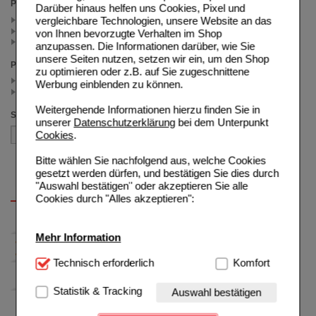
Packungsgröße
Darüber hinaus helfen uns Cookies, Pixel und
vergleichbare Technologien, unsere Website an das
30 ml (1)
200 ml (1)
von Ihnen bevorzugte Verhalten im Shop
100 ml (1)
anzupassen. Die Informationen darüber, wie Sie
unsere Seiten nutzen, setzen wir ein, um den Shop
Preis
zu optimieren oder z.B. auf Sie zugeschnittene
< 25.00 (2)
Werbung einblenden zu können.
>= 25.00 (1)
Weitergehende Informationen hierzu finden Sie in
Sortieren nach
unserer
Datenschutzerklärung
bei dem Unterpunkt
Cookies
.
Bitte wählen Sie nachfolgend aus, welche Cookies
gesetzt werden dürfen, und bestätigen Sie dies durch
"Auswahl bestätigen" oder akzeptieren Sie alle
Cookies durch "Alles akzeptieren":
Mehr Information
Technisch Notwendig:
Technisch erforderlich
Hierbei handelt es sich um
Komfort
Cookies, die für die Grundfunktionen unserer
Website notwendig sind (z.B. Navigation, Warenkorb,
Statistik & Tracking
Auswahl bestätigen
Kundenkonto), weshalb auf diese nicht verzichtet
werden kann.