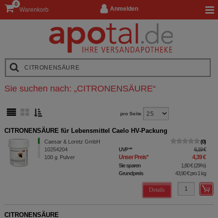
0
Anmelden
Warenkorb
Sie suchen nach:
„
CITRONENSÄURE
“
pro Seite
CITRONENSÄURE für Lebensmittel Caelo HV-Packung
Caesar & Loretz GmbH
0
10254204
UVP
**
6,19 €
Unser Preis
*
4,39 €
100
g
Pulver
Sie sparen
1,80 €
(
29%
)
Grundpreis
43,90 €
pro 1 kg
Details
CITRONENSÄURE