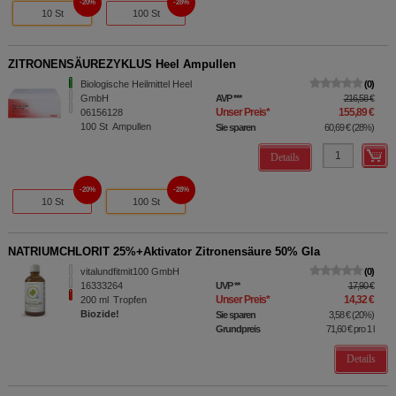
20%
28%
10 St
100 St
ZITRONENSÄUREZYKLUS Heel Ampullen
Biologische Heilmittel Heel
0
GmbH
AVP
***
216,58 €
Unser Preis
*
155,89 €
06156128
100
St
Ampullen
Sie sparen
60,69 €
(
28%
)
Details
20%
28%
10 St
100 St
NATRIUMCHLORIT 25%+Aktivator Zitronensäure 50% Gla
vitalundfitmit100 GmbH
0
16333264
UVP
**
17,90 €
Unser Preis
*
14,32 €
200
ml
Tropfen
Biozide!
Sie sparen
3,58 €
(
20%
)
Grundpreis
71,60 €
pro 1 l
Details