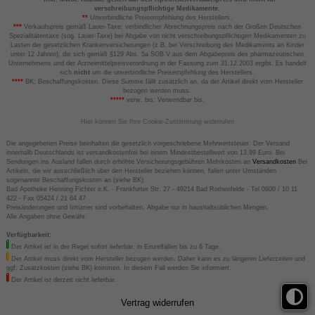
verschreibungspflichtige Medikamente.
**
Unverbindliche Preisempfehlung des Herstellers.
***
Verkaufspreis gemäß Lauer-Taxe; verbindlicher Abrechnungspreis nach der Großen Deutschen
Spezialitätentaxe (sog. Lauer-Taxe) bei Abgabe von nicht verschreibungspflichtigen Medikamenten zu
Lasten der gesetzlichen Krankenversicherungen (z.B. bei Verschreibung des Medikaments an Kinder
unter 12 Jahren), die sich gemäß §129 Abs. 5a SGB V aus dem Abgabepreis des pharmazeutischen
Unternehmens und der Arzneimittelpreisverordnung in der Fassung zum 31.12.2003 ergibt. Es handelt
sich
nicht
um die unverbindliche Preisempfehlung des Herstellers.
****
BK: Beschaffungskosten. Diese Summe fällt zusätzlich an, da der Artikel direkt vom Hersteller
bezogen werden muss.
*****
verw. bis: Verwendbar bis.
Hier können Sie Ihre Cookie-Zustimmung widerrufen
Die angegebenen Preise beinhalten die gesetzlich vorgeschriebene Mehrwertsteuer. Der Versand
innerhalb Deutschlands ist versandkostenfrei bei einem Mindestbestellwert von 13,99 Euro. Bei
Sendungen ins Ausland fallen durch erhöhte Versicherungsgebühren Mehrkosten an
Versandkosten
Bei
Artikeln, die wir ausschließlich über den Hersteller beziehen können, fallen unter Umständen
sogenannte Beschaffungskosten an (siehe BK).
Bad Apotheke Henning Fichter e.K. - Frankfurter Str. 27 - 49214 Bad Rothenfelde - Tel 0800 / 10 11
422 - Fax 05424 / 21 64 47
Preisänderungen und Irrtümer sind vorbehalten. Abgabe nur in haushaltsüblichen Mengen.
Alle Angaben ohne Gewähr.
Verfügbarkeit:
Der Artikel ist in der Regel sofort lieferbar, in Einzelfällen bis zu 6 Tage.
Der Artikel muss direkt vom Hersteller bezogen werden. Daher kann es zu längeren Lieferzeiten und
ggf. Zusatzkosten (siehe BK) kommen. In diesem Fall werden Sie informiert.
Der Artikel ist derzeit nicht lieferbar.
Vertrag widerrufen