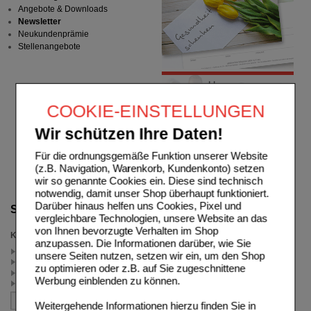
Angebote & Downloads
Newsletter
Neukundenprämie
Stellenangebote
COOKIE-EINSTELLUNGEN
Wir schützen Ihre Daten!
Für die ordnungsgemäße Funktion unserer Website
(z.B. Navigation, Warenkorb, Kundenkonto) setzen
wir so genannte Cookies ein. Diese sind technisch
notwendig, damit unser Shop überhaupt funktioniert.
Darüber hinaus helfen uns Cookies, Pixel und
Suche verfeinern
vergleichbare Technologien, unsere Website an das
von Ihnen bevorzugte Verhalten im Shop
Kategorien
anzupassen. Die Informationen darüber, wie Sie
XYZ (2)
unsere Seiten nutzen, setzen wir ein, um den Shop
Sonstiges (1)
zu optimieren oder z.B. auf Sie zugeschnittene
Säfte/ Getränke (1)
Werbung einblenden zu können.
Gewürze / Süßungsmittel (1)
Weitergehende Informationen hierzu finden Sie in