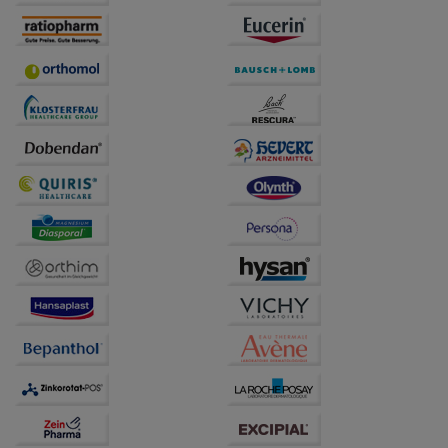
betreiben.
Statistik & Tracking:
Hierüber lassen sich
Informationen über die Art und Weise der Nutzung
unserer Website sammeln, mit deren Hilfe wir unsere
Website weiter für Sie optimieren können, den Inhalt
auf unserer Website aber auch die Werbung auf
Drittseiten möglichst relevant für Sie zu gestalten.
Bitte beachten Sie, dass Daten hierfür teilweise an
Dritte wie z.B. Google oder soziale Medien
übertragen werden.