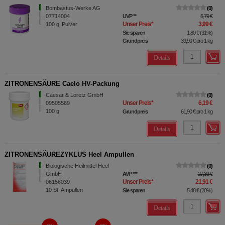
Bombastus-Werke AG
0
07714004
UVP
**
5,79 €
Unser Preis
*
3,99 €
100
g
Pulver
Sie sparen
1,80 €
(
31%
)
Grundpreis
39,90 €
pro 1 kg
Details
ZITRONENSÄURE Caelo HV-Packung
Caesar & Loretz GmbH
0
Unser Preis
*
6,19 €
09505569
100
g
Grundpreis
61,90 €
pro 1 kg
Details
ZITRONENSÄUREZYKLUS Heel Ampullen
Biologische Heilmittel Heel
0
GmbH
AVP
***
27,39 €
Unser Preis
*
21,91 €
06156039
10
St
Ampullen
Sie sparen
5,48 €
(
20%
)
Details