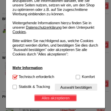
anzupassen. Die Informationen darüber, wie Sie
unsere Seiten nutzen, setzen wir ein, um den Shop
Details
zu optimieren oder z.B. auf Sie zugeschnittene
Werbung einblenden zu können.
BRASSICA PLUS Kapseln
Weitergehende Informationen hierzu finden Sie in
Cellavent Healthcare GmbH
7
unserer
Datenschutzerklärung
bei dem Unterpunkt
17827991
UVP
**
28,95 €
Cookies
.
Unser Preis
*
23,16 €
30
St
Kapseln
Sie sparen
5,79 €
(
20%
)
Bitte wählen Sie nachfolgend aus, welche Cookies
gesetzt werden dürfen, und bestätigen Sie dies durch
Details
"Auswahl bestätigen" oder akzeptieren Sie alle
Cookies durch "Alles akzeptieren":
WHITE OMEGA Pearlz Omega-3-Fettsäuren Weichkapseln
Cellavent Healthcare GmbH
0
Mehr Information
15191997
UVP
**
18,95 €
Unser Preis
*
15,16 €
90
St
Weichkapseln
Sie sparen
3,79 €
(
20%
)
Technisch Notwendig:
Technisch erforderlich
Hierbei handelt es sich um
Komfort
Cookies, die für die Grundfunktionen unserer
Details
Website notwendig sind (z.B. Navigation, Warenkorb,
Statistik & Tracking
Auswahl bestätigen
Kundenkonto), weshalb auf diese nicht verzichtet
werden kann.
PHYTHOLISTIC Magnesium Bio Kapseln
Alles akzeptieren
Cellavent Healthcare GmbH
1
Komfort:
Diese Cookies werden genutzt um das
14178730
UVP
**
24,95 €
Einkaufserlebnis noch ansprechender zu gestalten,
Unser Preis
*
19,96 €
90
St
Kapseln