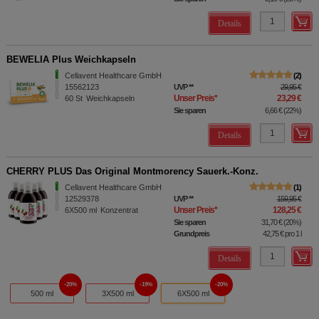
Details
BEWELIA Plus Weichkapseln
Cellavent Healthcare GmbH
2
15562123
UVP
**
29,95 €
Unser Preis
*
23,29 €
60
St
Weichkapseln
Sie sparen
6,66 €
(
22%
)
Details
CHERRY PLUS Das Original Montmorency Sauerk.-Konz.
Cellavent Healthcare GmbH
1
12529378
UVP
**
159,95 €
Unser Preis
*
128,25 €
6X500
ml
Konzentrat
Sie sparen
31,70 €
(
20%
)
Grundpreis
42,75 €
pro 1 l
Details
20%
19%
20%
500 ml
3X500 ml
6X500 ml