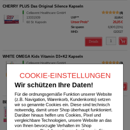
CHERRY PLUS Das Original Silence Kapseln
Cellavent Healthcare GmbH
4
13331939
UVP
**
32,95 €
Unser Preis
*
26,05 €
60
St
Kapseln
Sie sparen
6,90 €
(
21%
)
MHD:
02/2027
Details
WHITE OMEGA Kids Vitamin D3+K2 Kapseln
Cellavent Healthcare GmbH
3
16838952
UVP
**
12,95 €
Unser Preis
*
10,65 €
45
St
Kapseln
COOKIE-EINSTELLUNGEN
Sie sparen
2,30 €
(
18%
)
Wir schützen Ihre Daten!
Details
Für die ordnungsgemäße Funktion unserer Website
(z.B. Navigation, Warenkorb, Kundenkonto) setzen
BETANIO PLUS Rote Beete Konzentrat
wir so genannte Cookies ein. Diese sind technisch
Cellavent Healthcare GmbH
0
notwendig, damit unser Shop überhaupt funktioniert.
18808607
UVP
**
26,95 €
Darüber hinaus helfen uns Cookies, Pixel und
Unser Preis
*
21,56 €
500
ml
Konzentrat
vergleichbare Technologien, unsere Website an das
Sie sparen
5,39 €
(
20%
)
von Ihnen bevorzugte Verhalten im Shop
Grundpreis
43,12 €
pro 1 l