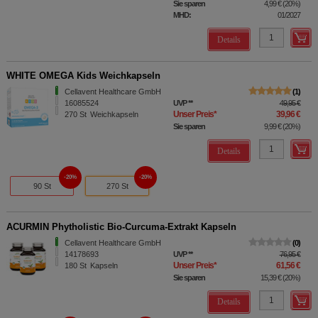
Sie sparen
4,99 €
(
20%
)
MHD:
01/2027
Details
WHITE OMEGA Kids Weichkapseln
Cellavent Healthcare GmbH
1
16085524
UVP
**
49,95 €
Unser Preis
*
39,96 €
270
St
Weichkapseln
Sie sparen
9,99 €
(
20%
)
Details
20%
20%
90 St
270 St
ACURMIN Phytholistic Bio-Curcuma-Extrakt Kapseln
Cellavent Healthcare GmbH
0
14178693
UVP
**
76,95 €
Unser Preis
*
61,56 €
180
St
Kapseln
Sie sparen
15,39 €
(
20%
)
Details