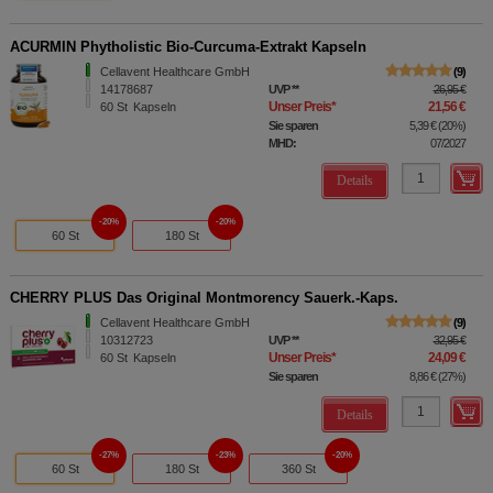
ACURMIN Phytholistic Bio-Curcuma-Extrakt Kapseln
Cellavent Healthcare GmbH
9
14178687
UVP
**
26,95 €
Unser Preis
*
21,56 €
60
St
Kapseln
Sie sparen
5,39 €
(
20%
)
MHD:
07/2027
Details
20%
20%
60 St
180 St
CHERRY PLUS Das Original Montmorency Sauerk.-Kaps.
Cellavent Healthcare GmbH
9
10312723
UVP
**
32,95 €
Unser Preis
*
24,09 €
60
St
Kapseln
Sie sparen
8,86 €
(
27%
)
Details
27%
23%
20%
60 St
180 St
360 St