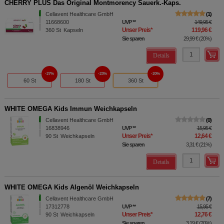
CHERRY PLUS Das Original Montmorency Sauerk.-Kaps.
Cellavent Healthcare GmbH
1
11668600
UVP
**
149,95 €
Unser Preis
*
119,96 €
360
St
Kapseln
Sie sparen
29,99 €
(
20%
)
Details
27%
23%
20%
60 St
180 St
360 St
WHITE OMEGA Kids Immun Weichkapseln
Cellavent Healthcare GmbH
0
16838946
UVP
**
15,95 €
Unser Preis
*
12,64 €
90
St
Weichkapseln
Sie sparen
3,31 €
(
21%
)
Details
WHITE OMEGA Kids Algenöl Weichkapseln
Cellavent Healthcare GmbH
7
17312778
UVP
**
15,95 €
Unser Preis
*
12,76 €
90
St
Weichkapseln
Sie sparen
3,19 €
(
20%
)