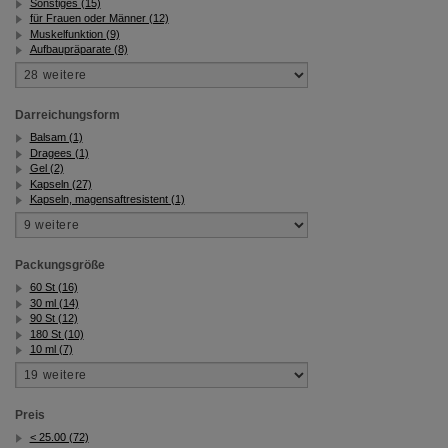
Sonstiges (15)
für Frauen oder Männer (12)
Muskelfunktion (9)
Aufbaupräparate (8)
Darreichungsform
Balsam (1)
Dragees (1)
Gel (2)
Kapseln (27)
Kapseln, magensaftresistent (1)
Packungsgröße
60 St (16)
30 ml (14)
90 St (12)
180 St (10)
10 ml (7)
Preis
< 25.00 (72)