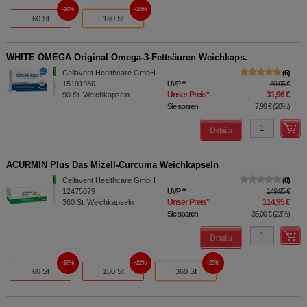
20%
20%
60 St
180 St
WHITE OMEGA Original Omega-3-Fettsäuren Weichkaps.
Cellavent Healthcare GmbH
6
15191980
UVP
**
39,95 €
Unser Preis
*
31,96 €
90
St
Weichkapseln
Sie sparen
7,99 €
(
20%
)
Details
ACURMIN Plus Das Mizell-Curcuma Weichkapseln
Cellavent Healthcare GmbH
0
12475079
UVP
**
149,95 €
Unser Preis
*
114,95 €
360
St
Weichkapseln
Sie sparen
35,00 €
(
23%
)
Details
20%
22%
23%
60 St
180 St
360 St