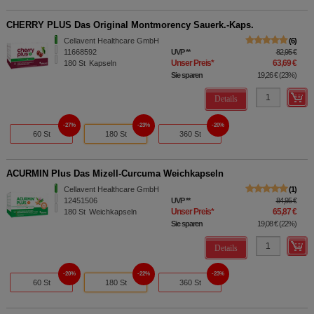
CHERRY PLUS Das Original Montmorency Sauerk.-Kaps.
Cellavent Healthcare GmbH
6
11668592
UVP
**
82,95 €
Unser Preis
*
63,69 €
180
St
Kapseln
Sie sparen
19,26 €
(
23%
)
Details
27%
23%
20%
60 St
180 St
360 St
ACURMIN Plus Das Mizell-Curcuma Weichkapseln
Cellavent Healthcare GmbH
1
12451506
UVP
**
84,95 €
Unser Preis
*
65,87 €
180
St
Weichkapseln
Sie sparen
19,08 €
(
22%
)
Details
20%
22%
23%
60 St
180 St
360 St