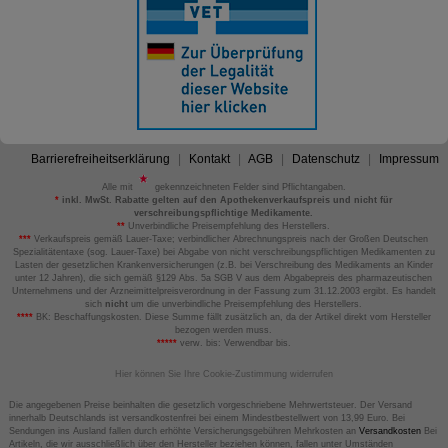
Barrierefreiheitserklärung
Kontakt
AGB
Datenschutz
Impressum
Alle mit
gekennzeichneten Felder sind Pflichtangaben.
*
inkl. MwSt. Rabatte gelten auf den Apothekenverkaufspreis und nicht für
verschreibungspflichtige Medikamente.
**
Unverbindliche Preisempfehlung des Herstellers.
***
Verkaufspreis gemäß Lauer-Taxe; verbindlicher Abrechnungspreis nach der Großen Deutschen
Spezialitätentaxe (sog. Lauer-Taxe) bei Abgabe von nicht verschreibungspflichtigen Medikamenten zu
Lasten der gesetzlichen Krankenversicherungen (z.B. bei Verschreibung des Medikaments an Kinder
unter 12 Jahren), die sich gemäß §129 Abs. 5a SGB V aus dem Abgabepreis des pharmazeutischen
Unternehmens und der Arzneimittelpreisverordnung in der Fassung zum 31.12.2003 ergibt. Es handelt
sich
nicht
um die unverbindliche Preisempfehlung des Herstellers.
****
BK: Beschaffungskosten. Diese Summe fällt zusätzlich an, da der Artikel direkt vom Hersteller
bezogen werden muss.
*****
verw. bis: Verwendbar bis.
Hier können Sie Ihre Cookie-Zustimmung widerrufen
Die angegebenen Preise beinhalten die gesetzlich vorgeschriebene Mehrwertsteuer. Der Versand
innerhalb Deutschlands ist versandkostenfrei bei einem Mindestbestellwert von 13,99 Euro. Bei
Sendungen ins Ausland fallen durch erhöhte Versicherungsgebühren Mehrkosten an
Versandkosten
Bei
Artikeln, die wir ausschließlich über den Hersteller beziehen können, fallen unter Umständen