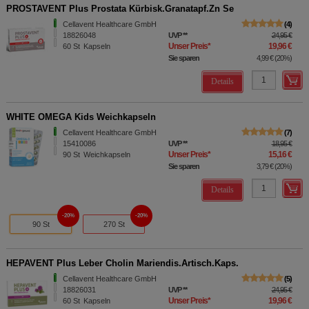
PROSTAVENT Plus Prostata Kürbisk.Granatapf.Zn Se
Cellavent Healthcare GmbH
4
18826048
UVP
**
24,95 €
Unser Preis
*
19,96 €
60
St
Kapseln
Sie sparen
4,99 €
(
20%
)
Details
WHITE OMEGA Kids Weichkapseln
Cellavent Healthcare GmbH
7
15410086
UVP
**
18,95 €
Unser Preis
*
15,16 €
90
St
Weichkapseln
Sie sparen
3,79 €
(
20%
)
Details
20%
20%
90 St
270 St
HEPAVENT Plus Leber Cholin Mariendis.Artisch.Kaps.
Cellavent Healthcare GmbH
5
18826031
UVP
**
24,95 €
Unser Preis
*
19,96 €
60
St
Kapseln