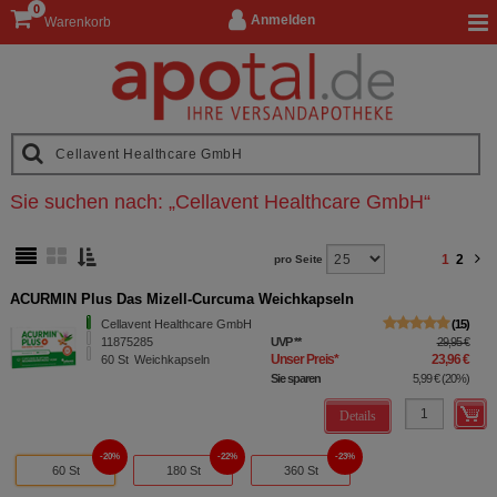
0
Anmelden
Warenkorb
Sie suchen nach:
„
Cellavent Healthcare GmbH
“
1
2
pro Seite
ACURMIN Plus Das Mizell-Curcuma Weichkapseln
Cellavent Healthcare GmbH
15
11875285
UVP
**
29,95 €
Unser Preis
*
23,96 €
60
St
Weichkapseln
Sie sparen
5,99 €
(
20%
)
Details
20%
22%
23%
60 St
180 St
360 St