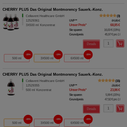
CHERRY PLUS Das Original Montmorency Sauerk.-Konz.
Cellavent Healthcare GmbH
3
12529361
UVP
**
84,95 €
Unser Preis
*
68,95 €
3X500
ml
Konzentrat
Sie sparen
16,00 €
(
19%
)
Grundpreis
45,97 €
pro 1 l
Details
20%
19%
20%
500 ml
3X500 ml
6X500 ml
CHERRY PLUS Das Original Montmorency Sauerk.-Konz.
Cellavent Healthcare GmbH
15
12529355
UVP
**
29,95 €
Unser Preis
*
23,96 €
500
ml
Konzentrat
Sie sparen
5,99 €
(
20%
)
Grundpreis
47,92 €
pro 1 l
Details
20%
19%
20%
500 ml
3X500 ml
6X500 ml