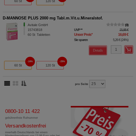
60 St
120 St
D-MANNOSE PLUS 2000 mg Tabl.m.Vit.u.Mineralstof.
Avitale GmbH
0
15743818
UVP
**
21,95 €
Unser Preis
*
16,69 €
60
St
Tabletten
Sie sparen
5,26 €
(
24%
)
Details
24%
29%
60 St
120 St
pro Seite
0800-10 11 422
gebührenfreie Rufnummer
Versandkostenfrei
innerhalb Deutschlands bei einem
Mindestbestellwert von 13,99 Euro oder bei