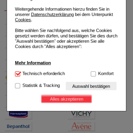
Weitergehende Informationen hierzu finden Sie in
unserer
Datenschutzerklärung
bei dem Unterpunkt
Cookies
.
Bitte wählen Sie nachfolgend aus, welche Cookies
gesetzt werden dürfen, und bestätigen Sie dies durch
"Auswahl bestätigen" oder akzeptieren Sie alle
Cookies durch "Alles akzeptieren":
Mehr Information
Technisch Notwendig:
Technisch erforderlich
Hierbei handelt es sich um
Komfort
Cookies, die für die Grundfunktionen unserer
Website notwendig sind (z.B. Navigation, Warenkorb,
Statistik & Tracking
Auswahl bestätigen
Kundenkonto), weshalb auf diese nicht verzichtet
werden kann.
Alles akzeptieren
Komfort:
Diese Cookies werden genutzt um das
Einkaufserlebnis noch ansprechender zu gestalten,
beispielsweise für die Wiedererkennung des
Besuchers oder unsere Seite an bevorzugte
Verhaltensweisen (z.B. Spracheinstellung)
anzupassen. Komfort-Cookies ermöglichen es uns