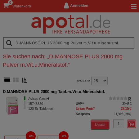
0
Anmelden
Warenkorb
Sie suchen nach:
„
D-MANNOSE PLUS 2000 mg
Pulver m.Vit.u.Mineralstof.
“
pro Seite
D-MANNOSE PLUS 2000 mg Tabl.m.Vit.u.Mineralstof.
Avitale GmbH
0
15743830
UVP
**
39,45 €
Unser Preis
*
28,15 €
120
St
Tabletten
Sie sparen
11,30 €
(
29%
)
Details
24%
29%