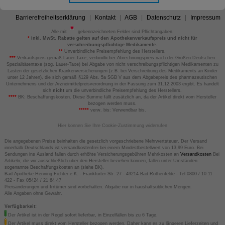
Barrierefreiheitserklärung
Kontakt
AGB
Datenschutz
Impressum
Alle mit
gekennzeichneten Felder sind Pflichtangaben.
*
inkl. MwSt. Rabatte gelten auf den Apothekenverkaufspreis und nicht für
verschreibungspflichtige Medikamente.
**
Unverbindliche Preisempfehlung des Herstellers.
***
Verkaufspreis gemäß Lauer-Taxe; verbindlicher Abrechnungspreis nach der Großen Deutschen
Spezialitätentaxe (sog. Lauer-Taxe) bei Abgabe von nicht verschreibungspflichtigen Medikamenten zu
Lasten der gesetzlichen Krankenversicherungen (z.B. bei Verschreibung des Medikaments an Kinder
unter 12 Jahren), die sich gemäß §129 Abs. 5a SGB V aus dem Abgabepreis des pharmazeutischen
Unternehmens und der Arzneimittelpreisverordnung in der Fassung zum 31.12.2003 ergibt. Es handelt
sich
nicht
um die unverbindliche Preisempfehlung des Herstellers.
****
BK: Beschaffungskosten. Diese Summe fällt zusätzlich an, da der Artikel direkt vom Hersteller
bezogen werden muss.
*****
verw. bis: Verwendbar bis.
Hier können Sie Ihre Cookie-Zustimmung widerrufen
Die angegebenen Preise beinhalten die gesetzlich vorgeschriebene Mehrwertsteuer. Der Versand
innerhalb Deutschlands ist versandkostenfrei bei einem Mindestbestellwert von 13,99 Euro. Bei
Sendungen ins Ausland fallen durch erhöhte Versicherungsgebühren Mehrkosten an
Versandkosten
Bei
Artikeln, die wir ausschließlich über den Hersteller beziehen können, fallen unter Umständen
sogenannte Beschaffungskosten an (siehe BK).
Bad Apotheke Henning Fichter e.K. - Frankfurter Str. 27 - 49214 Bad Rothenfelde - Tel 0800 / 10 11
422 - Fax 05424 / 21 64 47
Preisänderungen und Irrtümer sind vorbehalten. Abgabe nur in haushaltsüblichen Mengen.
Alle Angaben ohne Gewähr.
Verfügbarkeit:
Der Artikel ist in der Regel sofort lieferbar, in Einzelfällen bis zu 6 Tage.
Der Artikel muss direkt vom Hersteller bezogen werden. Daher kann es zu längeren Lieferzeiten und