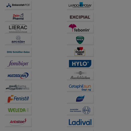
auch auf Ihre Bedürfnisse zugeschrittene Inhalte
anzuzeigen und unser Partnerprogramm zu
betreiben.
Statistik & Tracking:
Hierüber lassen sich
Informationen über die Art und Weise der Nutzung
unserer Website sammeln, mit deren Hilfe wir unsere
Website weiter für Sie optimieren können, den Inhalt
auf unserer Website aber auch die Werbung auf
Drittseiten möglichst relevant für Sie zu gestalten.
Bitte beachten Sie, dass Daten hierfür teilweise an
Dritte wie z.B. Google oder soziale Medien
übertragen werden.