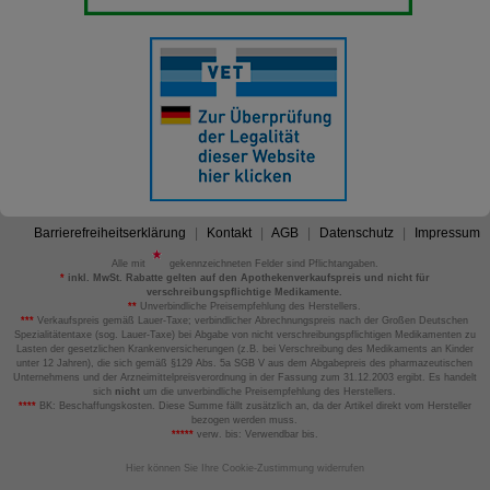
Barrierefreiheitserklärung
Kontakt
AGB
Datenschutz
Impressum
Alle mit
gekennzeichneten Felder sind Pflichtangaben.
*
inkl. MwSt. Rabatte gelten auf den Apothekenverkaufspreis und nicht für
verschreibungspflichtige Medikamente.
**
Unverbindliche Preisempfehlung des Herstellers.
***
Verkaufspreis gemäß Lauer-Taxe; verbindlicher Abrechnungspreis nach der Großen Deutschen
Spezialitätentaxe (sog. Lauer-Taxe) bei Abgabe von nicht verschreibungspflichtigen Medikamenten zu
Lasten der gesetzlichen Krankenversicherungen (z.B. bei Verschreibung des Medikaments an Kinder
unter 12 Jahren), die sich gemäß §129 Abs. 5a SGB V aus dem Abgabepreis des pharmazeutischen
Unternehmens und der Arzneimittelpreisverordnung in der Fassung zum 31.12.2003 ergibt. Es handelt
sich
nicht
um die unverbindliche Preisempfehlung des Herstellers.
****
BK: Beschaffungskosten. Diese Summe fällt zusätzlich an, da der Artikel direkt vom Hersteller
bezogen werden muss.
*****
verw. bis: Verwendbar bis.
Hier können Sie Ihre Cookie-Zustimmung widerrufen