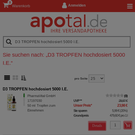
0
Anmelden
Warenkorb
Sie suchen nach:
„
D3 TROPFEN hochdosiert 5000
I.E.
“
pro Seite
D3 TROPFEN hochdosiert 5000 I.E.
PharmaVital GmbH
0
17197030
UVP
**
29,97 €
Unser Preis
*
23,98 €
50
ml
Tropfen zum
Einnehmen
Sie sparen
5,99 €
(
20%
)
Grundpreis
479,60 €
pro 1 l
Details