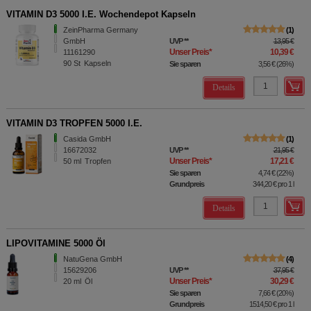
VITAMIN D3 5000 I.E. Wochendepot Kapseln
ZeinPharma Germany
1
GmbH
UVP
**
13,95 €
Unser Preis
*
10,39 €
11161290
90
St
Kapseln
Sie sparen
3,56 €
(
26%
)
Details
VITAMIN D3 TROPFEN 5000 I.E.
Casida GmbH
1
16672032
UVP
**
21,95 €
Unser Preis
*
17,21 €
50
ml
Tropfen
Sie sparen
4,74 €
(
22%
)
Grundpreis
344,20 €
pro 1 l
Details
LIPOVITAMINE 5000 Öl
NatuGena GmbH
4
15629206
UVP
**
37,95 €
Unser Preis
*
30,29 €
20
ml
Öl
Sie sparen
7,66 €
(
20%
)
Grundpreis
1514,50 €
pro 1 l