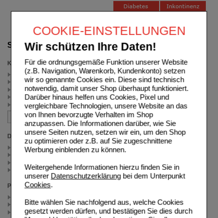
COOKIE-EINSTELLUNGEN
Wir schützen Ihre Daten!
Suche verfeinern
Für die ordnungsgemäße Funktion unserer Website
Kategorien
(z.B. Navigation, Warenkorb, Kundenkonto) setzen
Vitamin D (4)
wir so genannte Cookies ein. Diese sind technisch
Vitamine, Mineralstoffe & Spurenelemente (2)
notwendig, damit unser Shop überhaupt funktioniert.
Immunsystem (1)
Darüber hinaus helfen uns Cookies, Pixel und
Schwangerschaft (1)
Vitamin D3 (1)
vergleichbare Technologien, unsere Website an das
von Ihnen bevorzugte Verhalten im Shop
anzupassen. Die Informationen darüber, wie Sie
unsere Seiten nutzen, setzen wir ein, um den Shop
Darreichungsform
zu optimieren oder z.B. auf Sie zugeschnittene
Kapseln (1)
Werbung einblenden zu können.
Öl (1)
Tropfen (2)
Weitergehende Informationen hierzu finden Sie in
Tropfen zum Einnehmen (1)
unserer
Datenschutzerklärung
bei dem Unterpunkt
Cookies
.
Packungsgröße
50 ml (3)
Bitte wählen Sie nachfolgend aus, welche Cookies
90 St (1)
gesetzt werden dürfen, und bestätigen Sie dies durch
20 ml (1)