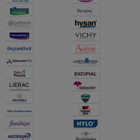
Website weiter für Sie optimieren können, den Inhalt
auf unserer Website aber auch die Werbung auf
Drittseiten möglichst relevant für Sie zu gestalten.
Bitte beachten Sie, dass Daten hierfür teilweise an
Dritte wie z.B. Google oder soziale Medien
übertragen werden.