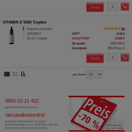
Details
VITAMIN D 5000 Tropfen
NatuGena GmbH
1
16928537
UVP
**
24,95 €
Unser Preis
*
19,96 €
50
ml
Tropfen
Sie sparen
4,99 €
(
20%
)
Grundpreis
399,20 €
pro 1 l
Details
pro Seite
0800-10 11 422
gebührenfreie Rufnummer
Versandkostenfrei
innerhalb Deutschlands bei einem
Mindestbestellwert von 13,99 Euro oder bei
Einsendung eines Kassenrezeptes