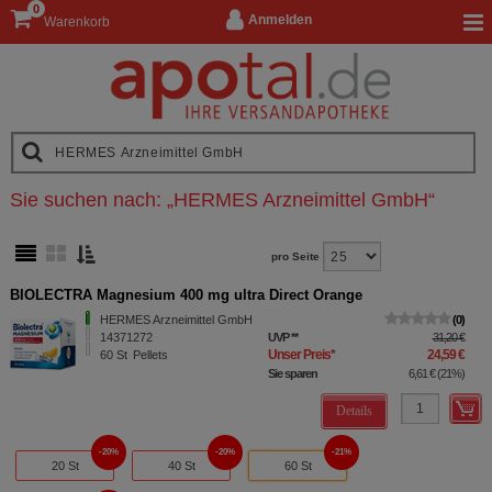
0
Anmelden
Warenkorb
Sie suchen nach:
„
HERMES Arzneimittel GmbH
“
pro Seite
BIOLECTRA Magnesium 400 mg ultra Direct Orange
HERMES Arzneimittel GmbH
0
14371272
UVP
**
31,20 €
Unser Preis
*
24,59 €
60
St
Pellets
Sie sparen
6,61 €
(
21%
)
Details
20%
20%
21%
20 St
40 St
60 St