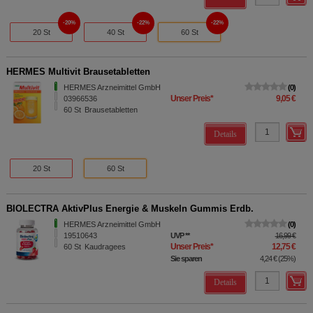
20%
22%
22%
20 St
40 St
60 St
HERMES Multivit Brausetabletten
HERMES Arzneimittel GmbH
0
Unser Preis
*
9,05 €
03966536
60
St
Brausetabletten
Details
20 St
60 St
BIOLECTRA AktivPlus Energie & Muskeln Gummis Erdb.
HERMES Arzneimittel GmbH
0
19510643
UVP
**
16,99 €
Unser Preis
*
12,75 €
60
St
Kaudragees
Sie sparen
4,24 €
(
25%
)
Details