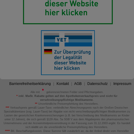
Barrierefreiheitserklärung
Kontakt
AGB
Datenschutz
Impressum
Alle mit
gekennzeichneten Felder sind Pflichtangaben.
*
inkl. MwSt. Rabatte gelten auf den Apothekenverkaufspreis und nicht für
verschreibungspflichtige Medikamente.
**
Unverbindliche Preisempfehlung des Herstellers.
***
Verkaufspreis gemäß Lauer-Taxe; verbindlicher Abrechnungspreis nach der Großen Deutschen
Spezialitätentaxe (sog. Lauer-Taxe) bei Abgabe von nicht verschreibungspflichtigen Medikamenten zu
Lasten der gesetzlichen Krankenversicherungen (z.B. bei Verschreibung des Medikaments an Kinder
unter 12 Jahren), die sich gemäß §129 Abs. 5a SGB V aus dem Abgabepreis des pharmazeutischen
Unternehmens und der Arzneimittelpreisverordnung in der Fassung zum 31.12.2003 ergibt. Es handelt
sich
nicht
um die unverbindliche Preisempfehlung des Herstellers.
****
BK: Beschaffungskosten. Diese Summe fällt zusätzlich an, da der Artikel direkt vom Hersteller