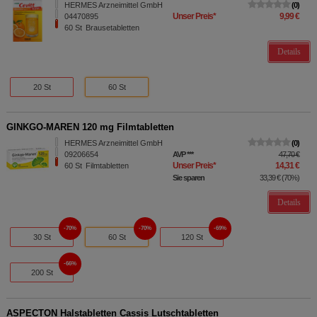
HERMES Arzneimittel GmbH
0
Unser Preis
*
9,99 €
04470895
60
St
Brausetabletten
Details
20 St
60 St
GINKGO-MAREN 120 mg Filmtabletten
HERMES Arzneimittel GmbH
0
09206654
AVP
***
47,70 €
Unser Preis
*
14,31 €
60
St
Filmtabletten
Sie sparen
33,39 €
(
70%
)
Details
70%
70%
69%
30 St
60 St
120 St
66%
200 St
ASPECTON Halstabletten Cassis Lutschtabletten