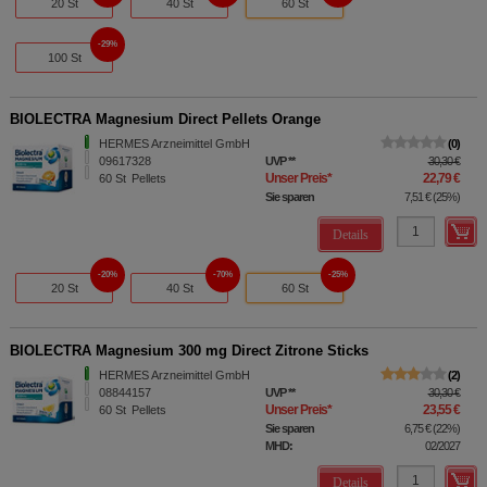
20 St
40 St
60 St
29%
100 St
BIOLECTRA Magnesium Direct Pellets Orange
HERMES Arzneimittel GmbH
0
09617328
UVP
**
30,30 €
Unser Preis
*
22,79 €
60
St
Pellets
Sie sparen
7,51 €
(
25%
)
Details
20%
70%
25%
20 St
40 St
60 St
BIOLECTRA Magnesium 300 mg Direct Zitrone Sticks
HERMES Arzneimittel GmbH
2
08844157
UVP
**
30,30 €
Unser Preis
*
23,55 €
60
St
Pellets
Sie sparen
6,75 €
(
22%
)
MHD:
02/2027
Details