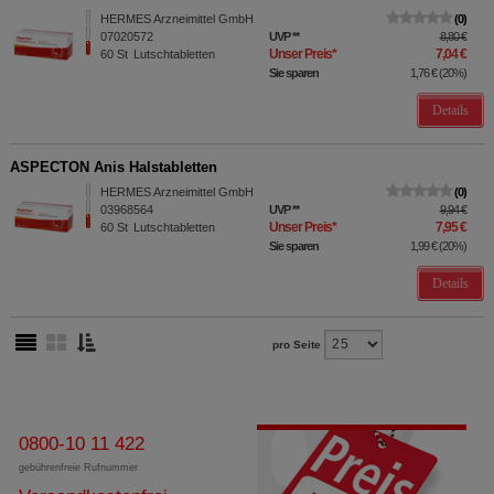
HERMES Arzneimittel GmbH
0
07020572
UVP
**
8,80 €
Unser Preis
*
7,04 €
60
St
Lutschtabletten
Sie sparen
1,76 €
(
20%
)
Details
ASPECTON Anis Halstabletten
HERMES Arzneimittel GmbH
0
03968564
UVP
**
9,94 €
Unser Preis
*
7,95 €
60
St
Lutschtabletten
Sie sparen
1,99 €
(
20%
)
Details
pro Seite
0800-10 11 422
gebührenfreie Rufnummer