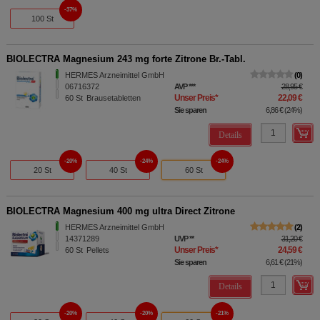
37%
100 St
BIOLECTRA Magnesium 243 mg forte Zitrone Br.-Tabl.
HERMES Arzneimittel GmbH
0
06716372
AVP
***
28,95 €
Unser Preis
*
22,09 €
60
St
Brausetabletten
Sie sparen
6,86 €
(
24%
)
Details
20%
24%
24%
20 St
40 St
60 St
BIOLECTRA Magnesium 400 mg ultra Direct Zitrone
HERMES Arzneimittel GmbH
2
14371289
UVP
**
31,20 €
Unser Preis
*
24,59 €
60
St
Pellets
Sie sparen
6,61 €
(
21%
)
Details
20%
20%
21%