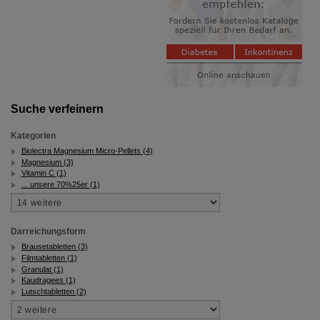
Informationen über die Art und Weise der Nutzung
unserer Website sammeln, mit deren Hilfe wir unsere
Website weiter für Sie optimieren können, den Inhalt
auf unserer Website aber auch die Werbung auf
Drittseiten möglichst relevant für Sie zu gestalten.
Bitte beachten Sie, dass Daten hierfür teilweise an
Dritte wie z.B. Google oder soziale Medien
übertragen werden.
Suche verfeinern
Kategorien
Biolectra Magnesium Micro-Pellets (4)
Magnesium (3)
Vitamin C (1)
... unsere 70%25er (1)
Darreichungsform
Brausetabletten (3)
Filmtabletten (1)
Granulat (1)
Kaudragees (1)
Lutschtabletten (2)