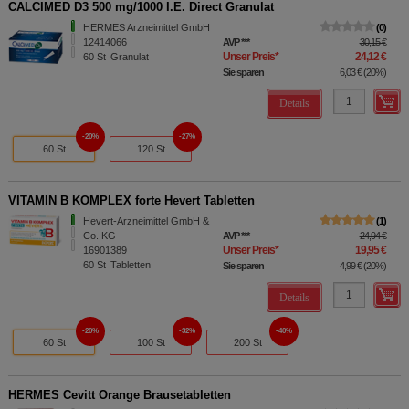
CALCIMED D3 500 mg/1000 I.E. Direct Granulat
HERMES Arzneimittel GmbH
0
12414066
AVP
***
30,15 €
Unser Preis
*
24,12 €
60
St
Granulat
Sie sparen
6,03 €
(
20%
)
Details
20%
27%
60 St
120 St
VITAMIN B KOMPLEX forte Hevert Tabletten
Hevert-Arzneimittel GmbH &
1
Co. KG
AVP
***
24,94 €
Unser Preis
*
19,95 €
16901389
60
St
Tabletten
Sie sparen
4,99 €
(
20%
)
Details
20%
32%
40%
60 St
100 St
200 St
HERMES Cevitt Orange Brausetabletten