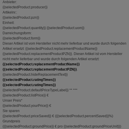
Anbieter:
Dritte wie z.B. Google oder soziale Medien
{{selectedProduct.producer}}
übertragen werden.
Artikelnr.:
{{selectedProduct.pzn}}
Einheit:
{{selectedProduct.quantity}}
{{selectedProduct.uom}}
Darreichungsform:
{{selectedProduct.form}}
Dieser Artikel ist vom Hersteller nicht mehr lieferbar und wurde durch folgenden
Artikel ersetzt:
{{selectedProduct.replacementProductName}}
{{selectedProduct.replacementProductPZN}}
.
Dieser Artikel ist vom Hersteller
nicht mehr lieferbar und wurde durch folgenden Artikel ersetzt:
{{selectedProduct.replacementProductName}}
{{selectedProduct.replacementProductPZN}}
.
{{selectedProduct.hideReplacementText}}
{{selectedProduct.ratingTimes}}
{{selectedProduct.ratingTimes}}
{{selectedProduct.defaultPriceTypeLabel}}
**
***
{{selectedProduct.listPrice}} €
Unser Preis
*
{{selectedProduct.yourPrice}} €
Sie sparen
{{selectedProduct.priceSaved}} €
(
{{selectedProduct.percentSaved}}%
)
Grundpreis
(
{{selectedProduct.groundPrice}} €
pro {{selectedProduct.groundPriceUnit}}
)