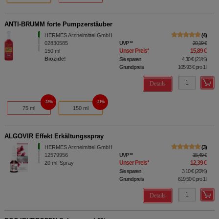
ANTI-BRUMM forte Pumpzerstäuber
HERMES Arzneimittel GmbH
4
02830585
UVP
**
20,19 €
Unser Preis
*
15,89 €
150
ml
Biozide!
Sie sparen
4,30 €
(
21%
)
Grundpreis
105,93 €
pro 1 l
Details
23%
21%
75 ml
150 ml
ALGOVIR Effekt Erkältungsspray
HERMES Arzneimittel GmbH
3
12579956
UVP
**
15,49 €
Unser Preis
*
12,39 €
20
ml
Spray
Sie sparen
3,10 €
(
20%
)
Grundpreis
619,50 €
pro 1 l
Details