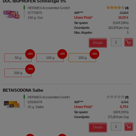
DOC IBUPROFEN Schmerzgel 5%
HERMES Arzneimittel GmbH
4
07770675
AVP
***
24,69 €
Unser Preis
*
16,55 €
150
g
Gel
Sie sparen
8,14 €
(
33%
)
Grundpreis
110,33 €
pro 1 kg
Max. Abgabe:
5
Details
20%
34%
33%
50 g
100 g
150 g
31%
200 g
BETAISODONA Salbe
HERMES Arzneimittel GmbH
0
03930478
AVP
***
9,79 €
Unser Preis
*
6,79 €
25
g
Salbe
Sie sparen
3,00 €
(
31%
)
Grundpreis
271,60 €
pro 1 kg
Details