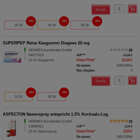
Details
20%
29%
20%
20 St
40 St
60 St
SUPERPEP Reise Kaugummi Dragees 20 mg
HERMES Arzneimittel GmbH
0
04877929
AVP
***
12,95 €
Unser Preis
*
10,36 €
10
St
Kaugummi
Sie sparen
2,59 €
(
20%
)
Max. Abgabe:
3
Details
20%
20%
10 St
20 St
ASPECTON Nasenspray entspricht 1,5% Kochsalz-Lsg.
HERMES Arzneimittel GmbH
2
13898451
UVP
**
9,20 €
Unser Preis
*
6,55 €
20
ml
Nasenspray
Sie sparen
2,65 €
(
29%
)