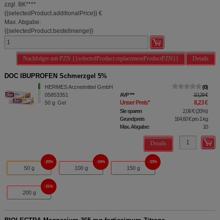
zzgl. BK
****
{{selectedProduct.additionalPrice}} €
Max. Abgabe:
{{selectedProduct.bestellmenge}}
Nachfolger mit PZN {{selectedProduct.replacementProductPZN}}
Details
DOC IBUPROFEN Schmerzgel 5%
HERMES Arzneimittel GmbH
0
05853351
AVP
***
10,29 €
Unser Preis
*
8,23 €
50
g
Gel
Sie sparen
2,06 €
(
20%
)
Grundpreis
164,60 €
pro 1 kg
Max. Abgabe:
10
Details
20%
34%
33%
50 g
100 g
150 g
31%
200 g