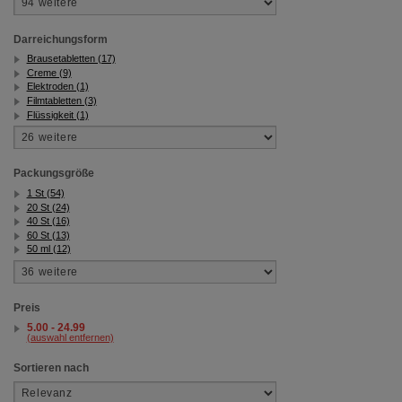
Darreichungsform
Brausetabletten (17)
Creme (9)
Elektroden (1)
Filmtabletten (3)
Flüssigkeit (1)
Packungsgröße
1 St (54)
20 St (24)
40 St (16)
60 St (13)
50 ml (12)
Preis
5.00 - 24.99
(auswahl entfernen)
Sortieren nach