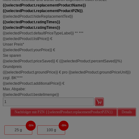
{{selectedProduct.replacementProductName}}
{{selectedProduct.replacementProductPZN}}
.
{{selectedProduct.hideReplacementText}}
{{selectedProduct.ratingTimes}}
{{selectedProduct.ratingTimes}}
{{selectedProduct.defaultPriceTypeLabel}}
**
***
{{selectedProduct.listPrice}} €
Unser Preis
*
{{selectedProduct.yourPrice}} €
Sie sparen
{{selectedProduct.priceSaved}} €
(
{{selectedProduct.percentSaved}}%
)
Grundpreis
(
{{selectedProduct.groundPrice}} €
pro {{selectedProduct.groundPriceUnit}}
)
zzgl. BK
****
{{selectedProduct.additionalPrice}} €
Max. Abgabe:
{{selectedProduct.bestellmenge}}
Nachfolger mit PZN {{selectedProduct.replacementProductPZN}}
Details
31%
35%
25 g
100 g