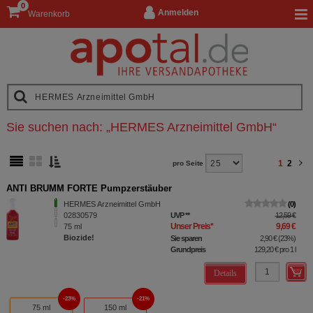
0
Anmelden
Warenkorb
Sie suchen nach:
„
HERMES Arzneimittel GmbH
“
1
2
pro Seite
ANTI BRUMM FORTE Pumpzerstäuber
HERMES Arzneimittel GmbH
0
02830579
UVP
**
12,59 €
Unser Preis
*
9,69 €
75
ml
Biozide!
Sie sparen
2,90 €
(
23%
)
Grundpreis
129,20 €
pro 1 l
Details
23%
21%
75 ml
150 ml