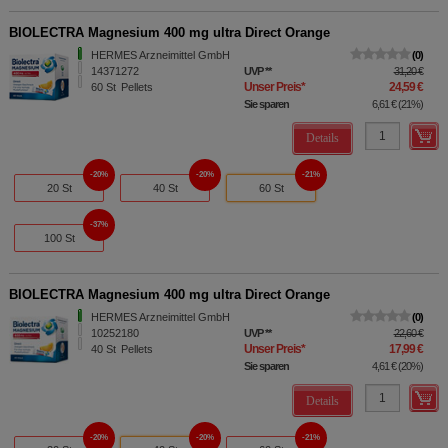
BIOLECTRA Magnesium 400 mg ultra Direct Orange
HERMES Arzneimittel GmbH
0
14371272
UVP
**
31,20 €
Unser Preis
*
24,59 €
60
St
Pellets
Sie sparen
6,61 €
(
21%
)
Details
20%
20%
21%
20 St
40 St
60 St
37%
100 St
BIOLECTRA Magnesium 400 mg ultra Direct Orange
HERMES Arzneimittel GmbH
0
10252180
UVP
**
22,60 €
Unser Preis
*
17,99 €
40
St
Pellets
Sie sparen
4,61 €
(
20%
)
Details
20%
20%
21%