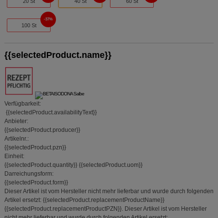
20 St
40 St
60 St
37%
100 St
{{selectedProduct.name}}
Verfügbarkeit:
{{selectedProduct.availabilityText}}
Anbieter:
{{selectedProduct.producer}}
Artikelnr.:
{{selectedProduct.pzn}}
Einheit:
{{selectedProduct.quantity}}
{{selectedProduct.uom}}
Darreichungsform:
{{selectedProduct.form}}
Dieser Artikel ist vom Hersteller nicht mehr lieferbar und wurde durch folgenden
Artikel ersetzt:
{{selectedProduct.replacementProductName}}
{{selectedProduct.replacementProductPZN}}
.
Dieser Artikel ist vom Hersteller
nicht mehr lieferbar und wurde durch folgenden Artikel ersetzt: