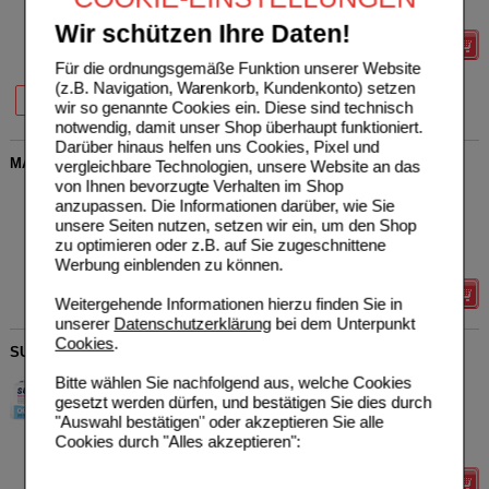
Grundpreis
107,27 €
pro 1 l
Wir schützen Ihre Daten!
Details
Für die ordnungsgemäße Funktion unserer Website
(z.B. Navigation, Warenkorb, Kundenkonto) setzen
20%
20%
75 ml
150 ml
wir so genannte Cookies ein. Diese sind technisch
notwendig, damit unser Shop überhaupt funktioniert.
Darüber hinaus helfen uns Cookies, Pixel und
MALLEBRIN Konzentrat zum Gurgeln
vergleichbare Technologien, unsere Website an das
von Ihnen bevorzugte Verhalten im Shop
HERMES Arzneimittel GmbH
3
anzupassen. Die Informationen darüber, wie Sie
01671104
AVP
***
12,07 €
Unser Preis
*
7,95 €
unsere Seiten nutzen, setzen wir ein, um den Shop
30
ml
Lösung
Sie sparen
4,12 €
(
34%
)
zu optimieren oder z.B. auf Sie zugeschnittene
Grundpreis
265,00 €
pro 1 l
Werbung einblenden zu können.
Details
Weitergehende Informationen hierzu finden Sie in
unserer
Datenschutzerklärung
bei dem Unterpunkt
Cookies
.
SUPERPEP Reise Kaugummi Dragees 20 mg
HERMES Arzneimittel GmbH
0
Bitte wählen Sie nachfolgend aus, welche Cookies
07560067
AVP
***
21,99 €
gesetzt werden dürfen, und bestätigen Sie dies durch
Unser Preis
*
17,59 €
20
St
Kaugummi
"Auswahl bestätigen" oder akzeptieren Sie alle
Sie sparen
4,40 €
(
20%
)
Cookies durch "Alles akzeptieren":
Max. Abgabe:
3
Details