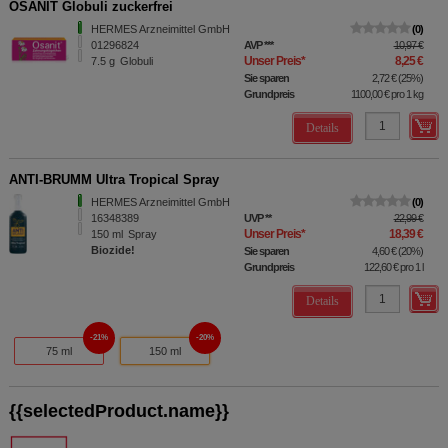
OSANIT Globuli zuckerfrei
HERMES Arzneimittel GmbH
0
01296824
AVP
***
10,97 €
Unser Preis
*
8,25 €
7.5
g
Globuli
Sie sparen
2,72 €
(
25%
)
Grundpreis
1100,00 €
pro 1 kg
Details
ANTI-BRUMM Ultra Tropical Spray
HERMES Arzneimittel GmbH
0
16348389
UVP
**
22,99 €
Unser Preis
*
18,39 €
150
ml
Spray
Biozide!
Sie sparen
4,60 €
(
20%
)
Grundpreis
122,60 €
pro 1 l
Details
21%
20%
75 ml
150 ml
{{selectedProduct.name}}