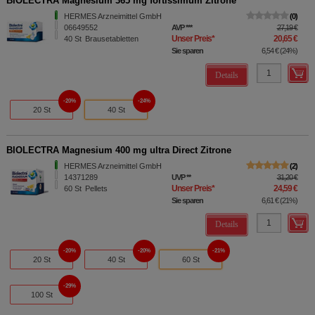
BIOLECTRA Magnesium 365 mg fortissimum Zitrone
HERMES Arzneimittel GmbH
0
06649552
AVP
***
27,19 €
Unser Preis
*
20,65 €
40
St
Brausetabletten
Sie sparen
6,54 €
(
24%
)
Details
20%
24%
20 St
40 St
BIOLECTRA Magnesium 400 mg ultra Direct Zitrone
HERMES Arzneimittel GmbH
2
14371289
UVP
**
31,20 €
Unser Preis
*
24,59 €
60
St
Pellets
Sie sparen
6,61 €
(
21%
)
Details
20%
20%
21%
20 St
40 St
60 St
29%
100 St