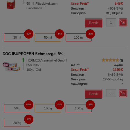
Unser Preis
*
9,49 €
50
ml
Flüssigkeit zum
Einnehmen
Sie sparen
4,80 €
(
34%
)
Grundpreis
189,80 €
pro 1 l
Details
32%
34%
20%
30 ml
50 ml
100 ml
DOC IBUPROFEN Schmerzgel 5%
HERMES Arzneimittel GmbH
3
05853368
AVP
***
18,98 €
Unser Preis
*
12,55 €
100
g
Gel
Sie sparen
6,43 €
(
34%
)
Grundpreis
125,50 €
pro 1 kg
Max. Abgabe:
7
Details
20%
34%
33%
50 g
100 g
150 g
31%
200 g