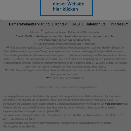
Barrierefreiheitserklärung
Kontakt
AGB
Datenschutz
Impressum
Alle mit
gekennzeichneten Felder sind Pflichtangaben.
*
inkl. MwSt. Rabatte gelten auf den Apothekenverkaufspreis und nicht für
verschreibungspflichtige Medikamente.
**
Unverbindliche Preisempfehlung des Herstellers.
***
Verkaufspreis gemäß Lauer-Taxe; verbindlicher Abrechnungspreis nach der Großen Deutschen
Spezialitätentaxe (sog. Lauer-Taxe) bei Abgabe von nicht verschreibungspflichtigen Medikamenten zu
Lasten der gesetzlichen Krankenversicherungen (z.B. bei Verschreibung des Medikaments an Kinder
unter 12 Jahren), die sich gemäß §129 Abs. 5a SGB V aus dem Abgabepreis des pharmazeutischen
Unternehmens und der Arzneimittelpreisverordnung in der Fassung zum 31.12.2003 ergibt. Es handelt
sich
nicht
um die unverbindliche Preisempfehlung des Herstellers.
****
BK: Beschaffungskosten. Diese Summe fällt zusätzlich an, da der Artikel direkt vom Hersteller
bezogen werden muss.
*****
verw. bis: Verwendbar bis.
Hier können Sie Ihre Cookie-Zustimmung widerrufen
Die angegebenen Preise beinhalten die gesetzlich vorgeschriebene Mehrwertsteuer. Der Versand
innerhalb Deutschlands ist versandkostenfrei bei einem Mindestbestellwert von 13,99 Euro. Bei
Sendungen ins Ausland fallen durch erhöhte Versicherungsgebühren Mehrkosten an
Versandkosten
Bei
Artikeln, die wir ausschließlich über den Hersteller beziehen können, fallen unter Umständen
sogenannte Beschaffungskosten an (siehe BK).
Bad Apotheke Henning Fichter e.K. - Frankfurter Str. 27 - 49214 Bad Rothenfelde - Tel 0800 / 10 11
422 - Fax 05424 / 21 64 47
Preisänderungen und Irrtümer sind vorbehalten. Abgabe nur in haushaltsüblichen Mengen.
Alle Angaben ohne Gewähr.