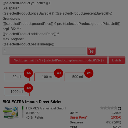
{{selectedProduct.yourPrice}} €
Sie sparen
{{selectedProduct.priceSaved}} €
(
{{selectedProduct.percentSaved}}%
)
Grundpreis
(
{{selectedProduct.groundPrice}} €
pro {{selectedProduct.groundPriceUnit}}
)
zzgl. BK
****
{{selectedProduct.additionalPrice}} €
Max. Abgabe:
{{selectedProduct.bestellmenge}}
Nachfolger mit PZN {{selectedProduct.replacementProductPZN}}
Details
36%
30%
20%
30 ml
100 ml
500 ml
20%
1000 ml
BIOLECTRA Immun Direct Sticks
HERMES Arzneimittel GmbH
0
02584577
UVP
**
22,90 €
Unser Preis
*
16,35 €
40
St
Pellets
Sie sparen
6,55 €
(
29%
)
MHD:
05/2027