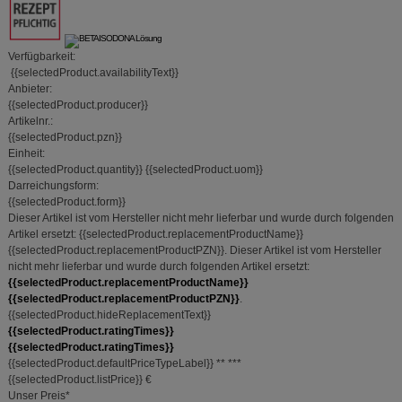
Verfügbarkeit:
{{selectedProduct.availabilityText}}
Anbieter:
{{selectedProduct.producer}}
Artikelnr.:
{{selectedProduct.pzn}}
Einheit:
{{selectedProduct.quantity}}
{{selectedProduct.uom}}
Darreichungsform:
{{selectedProduct.form}}
Dieser Artikel ist vom Hersteller nicht mehr lieferbar und wurde durch folgenden
Artikel ersetzt:
{{selectedProduct.replacementProductName}}
{{selectedProduct.replacementProductPZN}}
.
Dieser Artikel ist vom Hersteller
nicht mehr lieferbar und wurde durch folgenden Artikel ersetzt:
{{selectedProduct.replacementProductName}}
{{selectedProduct.replacementProductPZN}}
.
{{selectedProduct.hideReplacementText}}
{{selectedProduct.ratingTimes}}
{{selectedProduct.ratingTimes}}
{{selectedProduct.defaultPriceTypeLabel}}
**
***
{{selectedProduct.listPrice}} €
Unser Preis
*