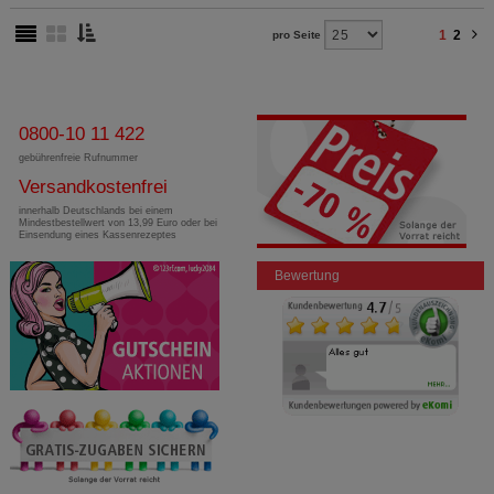
1
2
pro Seite
0800-10 11 422
gebührenfreie Rufnummer
Versandkostenfrei
innerhalb Deutschlands bei einem
Mindestbestellwert von 13,99 Euro oder bei
Einsendung eines Kassenrezeptes
Bewertung