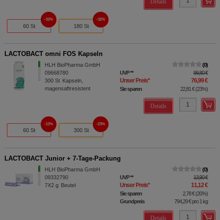
Details
32%
32%
60 St
180 St
LACTOBACT omni FOS Kapseln
HLH BioPharma GmbH
0
09668780
UVP
**
99,80 €
Unser Preis
*
76,99 €
300
St
Kapseln,
magensaftresistent
Sie sparen
22,81 €
(
23%
)
Details
12%
23%
60 St
300 St
LACTOBACT Junior + 7-Tage-Packung
HLH BioPharma GmbH
0
09332790
UVP
**
13,90 €
Unser Preis
*
11,12 €
7X2
g
Beutel
Sie sparen
2,78 €
(
20%
)
Grundpreis
794,29 €
pro 1 kg
Details