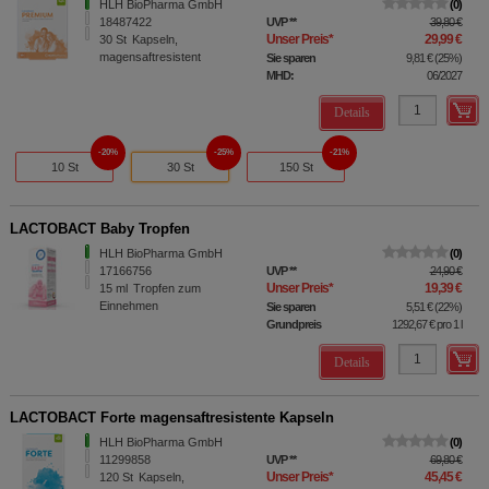
HLH BioPharma GmbH
0
18487422
UVP
**
39,80 €
Unser Preis
*
29,99 €
30
St
Kapseln,
magensaftresistent
Sie sparen
9,81 €
(
25%
)
MHD:
06/2027
Details
20%
25%
21%
10 St
30 St
150 St
LACTOBACT Baby Tropfen
HLH BioPharma GmbH
0
17166756
UVP
**
24,90 €
Unser Preis
*
19,39 €
15
ml
Tropfen zum
Einnehmen
Sie sparen
5,51 €
(
22%
)
Grundpreis
1292,67 €
pro 1 l
Details
LACTOBACT Forte magensaftresistente Kapseln
HLH BioPharma GmbH
0
11299858
UVP
**
69,80 €
Unser Preis
*
45,45 €
120
St
Kapseln,