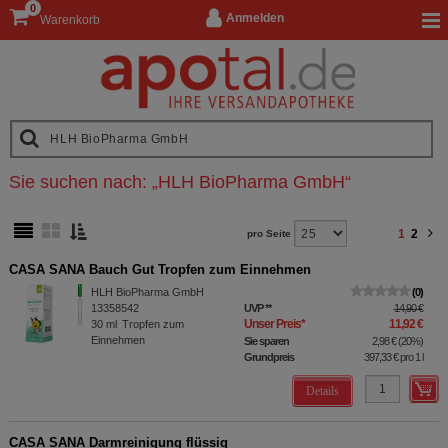
0
Anmelden
Warenkorb
Sie suchen nach:
„
HLH BioPharma GmbH
“
1
2
pro Seite
CASA SANA Bauch Gut Tropfen zum Einnehmen
HLH BioPharma GmbH
0
13358542
UVP
**
14,90 €
Unser Preis
*
11,92 €
30
ml
Tropfen zum
Einnehmen
Sie sparen
2,98 €
(
20%
)
Grundpreis
397,33 €
pro 1 l
Details
CASA SANA Darmreinigung flüssig