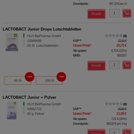
Grundpreis
397,33 €
pro 1 l
Details
LACTOBACT Junior Drops Lutschtabletten
HLH BioPharma GmbH
0
10986686
UVP
**
32,50 €
Unser Preis
*
25,75 €
60
St
Lutschtabletten
Sie sparen
6,75 €
(
21%
)
MHD:
06/2027
Details
21%
31%
60 St
180 St
LACTOBACT Junior + Pulver
HLH BioPharma GmbH
0
04652722
UVP
**
29,80 €
Unser Preis
*
21,99 €
60
g
Pulver
Sie sparen
7,81 €
(
26%
)
Grundpreis
366,50 €
pro 1 kg
Details