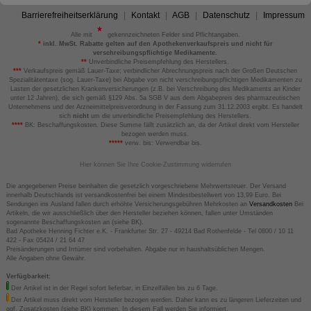
Barrierefreiheitserklärung
Kontakt
AGB
Datenschutz
Impressum
Alle mit
gekennzeichneten Felder sind Pflichtangaben.
*
inkl. MwSt. Rabatte gelten auf den Apothekenverkaufspreis und nicht für
verschreibungspflichtige Medikamente.
**
Unverbindliche Preisempfehlung des Herstellers.
***
Verkaufspreis gemäß Lauer-Taxe; verbindlicher Abrechnungspreis nach der Großen Deutschen
Spezialitätentaxe (sog. Lauer-Taxe) bei Abgabe von nicht verschreibungspflichtigen Medikamenten zu
Lasten der gesetzlichen Krankenversicherungen (z.B. bei Verschreibung des Medikaments an Kinder
unter 12 Jahren), die sich gemäß §129 Abs. 5a SGB V aus dem Abgabepreis des pharmazeutischen
Unternehmens und der Arzneimittelpreisverordnung in der Fassung zum 31.12.2003 ergibt. Es handelt
sich
nicht
um die unverbindliche Preisempfehlung des Herstellers.
****
BK: Beschaffungskosten. Diese Summe fällt zusätzlich an, da der Artikel direkt vom Hersteller
bezogen werden muss.
*****
verw. bis: Verwendbar bis.
Hier können Sie Ihre Cookie-Zustimmung widerrufen
Die angegebenen Preise beinhalten die gesetzlich vorgeschriebene Mehrwertsteuer. Der Versand
innerhalb Deutschlands ist versandkostenfrei bei einem Mindestbestellwert von 13,99 Euro. Bei
Sendungen ins Ausland fallen durch erhöhte Versicherungsgebühren Mehrkosten an
Versandkosten
Bei
Artikeln, die wir ausschließlich über den Hersteller beziehen können, fallen unter Umständen
sogenannte Beschaffungskosten an (siehe BK).
Bad Apotheke Henning Fichter e.K. - Frankfurter Str. 27 - 49214 Bad Rothenfelde - Tel 0800 / 10 11
422 - Fax 05424 / 21 64 47
Preisänderungen und Irrtümer sind vorbehalten. Abgabe nur in haushaltsüblichen Mengen.
Alle Angaben ohne Gewähr.
Verfügbarkeit:
Der Artikel ist in der Regel sofort lieferbar, in Einzelfällen bis zu 6 Tage.
Der Artikel muss direkt vom Hersteller bezogen werden. Daher kann es zu längeren Lieferzeiten und
ggf. Zusatzkosten (siehe BK) kommen. In diesem Fall werden Sie informiert.