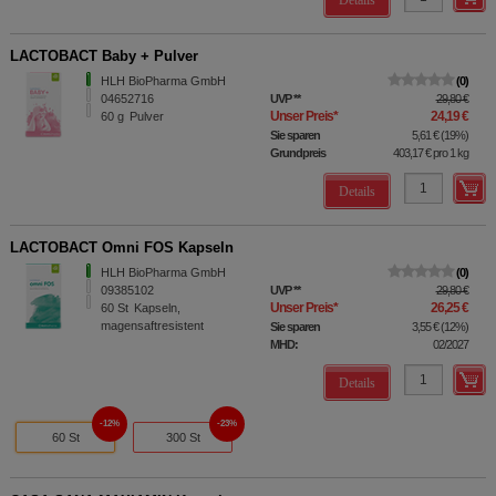
LACTOBACT Baby + Pulver
HLH BioPharma GmbH
0
04652716
UVP
**
29,80 €
Unser Preis
*
24,19 €
60
g
Pulver
Sie sparen
5,61 €
(
19%
)
Grundpreis
403,17 €
pro 1 kg
Details
LACTOBACT Omni FOS Kapseln
HLH BioPharma GmbH
0
09385102
UVP
**
29,80 €
Unser Preis
*
26,25 €
60
St
Kapseln,
magensaftresistent
Sie sparen
3,55 €
(
12%
)
MHD:
02/2027
Details
12%
23%
60 St
300 St