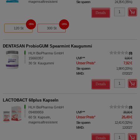
magensaftresistent
Sie sparen
24,35 €
(
35%
)
Details
35%
20%
120 St
300 St
DENTASAN ProbioGUM Spearmint Kaugummi
HLH BioPharma GmbH
0
15660357
UVP
**
9,90 €
Unser Preis
*
7,92 €
30
St
Kaugummi
Sie sparen
1,98 €
(
20%
)
MHD:
07/2027
Details
LACTOBACT 60plus Kapseln
HLH BioPharma GmbH
0
09489959
UVP
**
38,90 €
Unser Preis
*
26,49 €
60
St
Kapseln,
magensaftresistent
Sie sparen
12,41 €
(
32%
)
MHD:
12/2027
Details