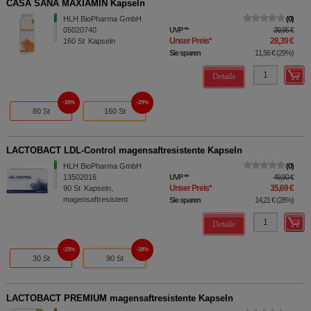
CASA SANA MAXIAMIN Kapseln
HLH BioPharma GmbH
0
05020740
UVP
**
39,95 €
Unser Preis
*
28,39 €
160
St
Kapseln
Sie sparen
11,56 €
(
29%
)
Details
26%
29%
80 St
160 St
LACTOBACT LDL-Control magensaftresistente Kapseln
HLH BioPharma GmbH
0
13502016
UVP
**
49,90 €
Unser Preis
*
35,69 €
90
St
Kapseln,
magensaftresistent
Sie sparen
14,21 €
(
28%
)
Details
23%
28%
30 St
90 St
LACTOBACT PREMIUM magensaftresistente Kapseln