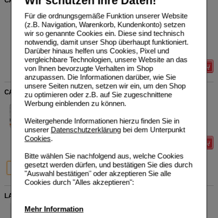
Wir schützen Ihre Daten!
CASA SANA Darmreinigung Kids Flüss.z.Einnehmen
HLH BioPharma GmbH
0
Für die ordnungsgemäße Funktion unserer Website
16031971
UVP
**
24,95 €
(z.B. Navigation, Warenkorb, Kundenkonto) setzen
Unser Preis
*
19,96 €
500
ml
Flüssigkeit zum
wir so genannte Cookies ein. Diese sind technisch
Einnehmen
Sie sparen
4,99 €
(
20%
)
notwendig, damit unser Shop überhaupt funktioniert.
Grundpreis
39,92 €
pro 1 l
Darüber hinaus helfen uns Cookies, Pixel und
MHD:
12/2026
vergleichbare Technologien, unsere Website an das
von Ihnen bevorzugte Verhalten im Shop
Details
anzupassen. Die Informationen darüber, wie Sie
unsere Seiten nutzen, setzen wir ein, um den Shop
CASA SANA MAXIAMIN Kapseln
zu optimieren oder z.B. auf Sie zugeschnittene
Werbung einblenden zu können.
HLH BioPharma GmbH
0
10144674
UVP
**
24,95 €
Unser Preis
*
18,49 €
80
St
Kapseln
Weitergehende Informationen hierzu finden Sie in
Sie sparen
6,46 €
(
26%
)
unserer
Datenschutzerklärung
bei dem Unterpunkt
Cookies
.
Details
Bitte wählen Sie nachfolgend aus, welche Cookies
26%
29%
gesetzt werden dürfen, und bestätigen Sie dies durch
80 St
160 St
"Auswahl bestätigen" oder akzeptieren Sie alle
Cookies durch "Alles akzeptieren":
LACTOBACT PREMIUM magensaftresistente Kapseln
HLH BioPharma GmbH
0
Mehr Information
18487439
UVP
**
138,90 €