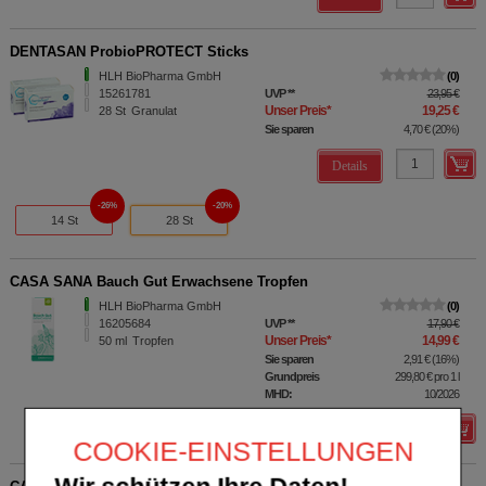
DENTASAN ProbioPROTECT Sticks
HLH BioPharma GmbH
0
15261781
UVP
**
23,95 €
Unser Preis
*
19,25 €
28
St
Granulat
Sie sparen
4,70 €
(
20%
)
Details
26%
20%
14 St
28 St
CASA SANA Bauch Gut Erwachsene Tropfen
HLH BioPharma GmbH
0
16205684
UVP
**
17,90 €
Unser Preis
*
14,99 €
50
ml
Tropfen
Sie sparen
2,91 €
(
16%
)
Grundpreis
299,80 €
pro 1 l
MHD:
10/2026
Details
COOKIE-EINSTELLUNGEN