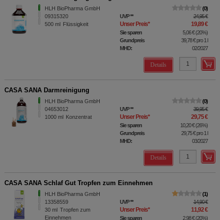
HLH BioPharma GmbH
0
09315320
UVP
**
24,95 €
Unser Preis
*
19,89 €
500
ml
Flüssigkeit
Sie sparen
5,06 €
(
20%
)
Grundpreis
39,78 €
pro 1 l
MHD:
02/2027
Details
CASA SANA Darmreinigung
HLH BioPharma GmbH
0
04653012
UVP
**
39,95 €
Unser Preis
*
29,75 €
1000
ml
Konzentrat
Sie sparen
10,20 €
(
26%
)
Grundpreis
29,75 €
pro 1 l
MHD:
03/2027
Details
CASA SANA Schlaf Gut Tropfen zum Einnehmen
HLH BioPharma GmbH
1
13358559
UVP
**
14,90 €
Unser Preis
*
11,92 €
30
ml
Tropfen zum
Einnehmen
Sie sparen
2,98 €
(
20%
)