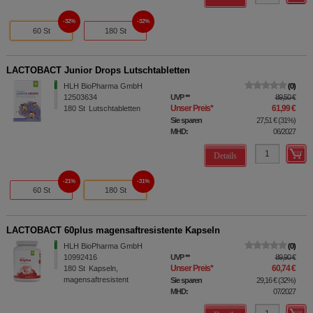
32%
32%
60 St
180 St
LACTOBACT Junior Drops Lutschtabletten
HLH BioPharma GmbH
0
12503634
UVP
**
89,50 €
Unser Preis
*
61,99 €
180
St
Lutschtabletten
Sie sparen
27,51 €
(
31%
)
MHD:
06/2027
Details
21%
31%
60 St
180 St
LACTOBACT 60plus magensaftresistente Kapseln
HLH BioPharma GmbH
0
10992416
UVP
**
89,90 €
Unser Preis
*
60,74 €
180
St
Kapseln,
magensaftresistent
Sie sparen
29,16 €
(
32%
)
MHD:
07/2027