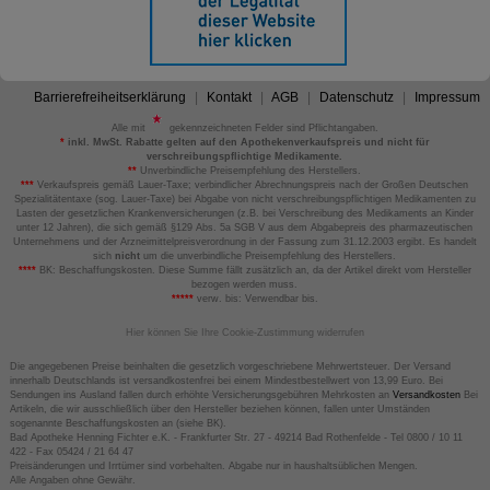
Barrierefreiheitserklärung
Kontakt
AGB
Datenschutz
Impressum
Alle mit
gekennzeichneten Felder sind Pflichtangaben.
*
inkl. MwSt. Rabatte gelten auf den Apothekenverkaufspreis und nicht für
verschreibungspflichtige Medikamente.
**
Unverbindliche Preisempfehlung des Herstellers.
***
Verkaufspreis gemäß Lauer-Taxe; verbindlicher Abrechnungspreis nach der Großen Deutschen
Spezialitätentaxe (sog. Lauer-Taxe) bei Abgabe von nicht verschreibungspflichtigen Medikamenten zu
Lasten der gesetzlichen Krankenversicherungen (z.B. bei Verschreibung des Medikaments an Kinder
unter 12 Jahren), die sich gemäß §129 Abs. 5a SGB V aus dem Abgabepreis des pharmazeutischen
Unternehmens und der Arzneimittelpreisverordnung in der Fassung zum 31.12.2003 ergibt. Es handelt
sich
nicht
um die unverbindliche Preisempfehlung des Herstellers.
****
BK: Beschaffungskosten. Diese Summe fällt zusätzlich an, da der Artikel direkt vom Hersteller
bezogen werden muss.
*****
verw. bis: Verwendbar bis.
Hier können Sie Ihre Cookie-Zustimmung widerrufen
Die angegebenen Preise beinhalten die gesetzlich vorgeschriebene Mehrwertsteuer. Der Versand
innerhalb Deutschlands ist versandkostenfrei bei einem Mindestbestellwert von 13,99 Euro. Bei
Sendungen ins Ausland fallen durch erhöhte Versicherungsgebühren Mehrkosten an
Versandkosten
Bei
Artikeln, die wir ausschließlich über den Hersteller beziehen können, fallen unter Umständen
sogenannte Beschaffungskosten an (siehe BK).
Bad Apotheke Henning Fichter e.K. - Frankfurter Str. 27 - 49214 Bad Rothenfelde - Tel 0800 / 10 11
422 - Fax 05424 / 21 64 47
Preisänderungen und Irrtümer sind vorbehalten. Abgabe nur in haushaltsüblichen Mengen.
Alle Angaben ohne Gewähr.