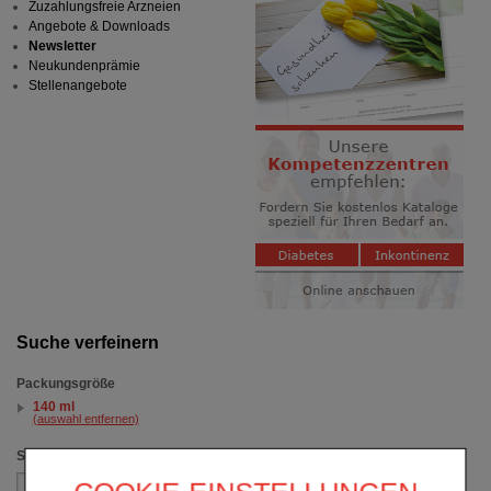
Zuzahlungsfreie Arzneien
Angebote & Downloads
Newsletter
Neukundenprämie
Stellenangebote
Suche verfeinern
Packungsgröße
140 ml
(auswahl entfernen)
Sortieren nach