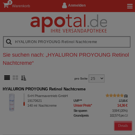
0
Anmelden
Warenkorb
Sie suchen nach:
„
HYALURON PROYOUNG Retinol
Nachtcreme
“
pro Seite
HYALURON PROYOUNG Retinol Nachtcreme
S+H Pharmavertrieb GmbH
1
19170621
UVP
**
17,95 €
Unser Preis
*
14,36 €
140
ml
Nachtcreme
Sie sparen
3,59 €
(
20%
)
Grundpreis
102,57 €
pro 1 l
Details