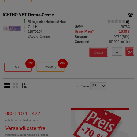
ICHTHO VET Derma-Creme
Biologische Heilmittel Heel
0
GmbH
UVP
**
29,76 €
Unser Preis
*
18,99 €
11870164
2X50
g
Creme
Sie sparen
10,77 €
(
36%
)
Grundpreis
189,90 €
pro 1 kg
Details
23%
36%
50 g
2X50 g
pro Seite
0800-10 11 422
gebührenfreie Rufnummer
Versandkostenfrei
innerhalb Deutschlands bei einem