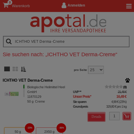
0
Anmelden
Warenkorb
Sie suchen nach:
„
ICHTHO VET Derma-Creme
“
pro Seite
ICHTHO VET Derma-Creme
Biologische Heilmittel Heel
0
GmbH
UVP
**
21,48 €
Unser Preis
*
16,49 €
11870129
50
g
Creme
Sie sparen
4,99 €
(
23%
)
Grundpreis
329,80 €
pro 1 kg
Details
23%
36%
50 g
2X50 g