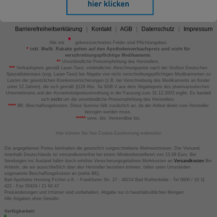
Barrierefreiheitserklärung
Kontakt
AGB
Datenschutz
Impressum
Alle mit
gekennzeichneten Felder sind Pflichtangaben.
*
inkl. MwSt. Rabatte gelten auf den Apothekenverkaufspreis und nicht für
verschreibungspflichtige Medikamente.
**
Unverbindliche Preisempfehlung des Herstellers.
***
Verkaufspreis gemäß Lauer-Taxe; verbindlicher Abrechnungspreis nach der Großen Deutschen
Spezialitätentaxe (sog. Lauer-Taxe) bei Abgabe von nicht verschreibungspflichtigen Medikamenten zu
Lasten der gesetzlichen Krankenversicherungen (z.B. bei Verschreibung des Medikaments an Kinder
unter 12 Jahren), die sich gemäß §129 Abs. 5a SGB V aus dem Abgabepreis des pharmazeutischen
Unternehmens und der Arzneimittelpreisverordnung in der Fassung zum 31.12.2003 ergibt. Es handelt
sich
nicht
um die unverbindliche Preisempfehlung des Herstellers.
****
BK: Beschaffungskosten. Diese Summe fällt zusätzlich an, da der Artikel direkt vom Hersteller
bezogen werden muss.
*****
verw. bis: Verwendbar bis.
Hier können Sie Ihre Cookie-Zustimmung widerrufen
Die angegebenen Preise beinhalten die gesetzlich vorgeschriebene Mehrwertsteuer. Der Versand
innerhalb Deutschlands ist versandkostenfrei bei einem Mindestbestellwert von 13,99 Euro. Bei
Sendungen ins Ausland fallen durch erhöhte Versicherungsgebühren Mehrkosten an
Versandkosten
Bei
Artikeln, die wir ausschließlich über den Hersteller beziehen können, fallen unter Umständen
sogenannte Beschaffungskosten an (siehe BK).
Bad Apotheke Henning Fichter e.K. - Frankfurter Str. 27 - 49214 Bad Rothenfelde - Tel 0800 / 10 11
422 - Fax 05424 / 21 64 47
Preisänderungen und Irrtümer sind vorbehalten. Abgabe nur in haushaltsüblichen Mengen.
Alle Angaben ohne Gewähr.
Verfügbarkeit: