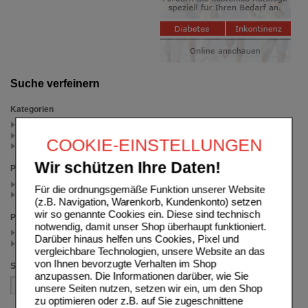
Suche verfeinern
Kategorien
Pflegeprodukte (2)
Heel Veterinär (2)
COOKIE-EINSTELLUNGEN
für Kleintiere (1)
Wir schützen Ihre Daten!
Packungsgröße
50 g (1)
Für die ordnungsgemäße Funktion unserer Website
2X50 g (1)
(z.B. Navigation, Warenkorb, Kundenkonto) setzen
wir so genannte Cookies ein. Diese sind technisch
Preis
notwendig, damit unser Shop überhaupt funktioniert.
< 17.50 (1)
Darüber hinaus helfen uns Cookies, Pixel und
>= 17.50 (1)
vergleichbare Technologien, unsere Website an das
von Ihnen bevorzugte Verhalten im Shop
Sortieren nach
anzupassen. Die Informationen darüber, wie Sie
unsere Seiten nutzen, setzen wir ein, um den Shop
zu optimieren oder z.B. auf Sie zugeschnittene