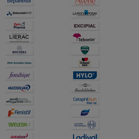
anzupassen. Komfort-Cookies ermöglichen es uns
auch auf Ihre Bedürfnisse zugeschrittene Inhalte
anzuzeigen und unser Partnerprogramm zu
betreiben.
Statistik & Tracking:
Hierüber lassen sich
Informationen über die Art und Weise der Nutzung
unserer Website sammeln, mit deren Hilfe wir unsere
Website weiter für Sie optimieren können, den Inhalt
auf unserer Website aber auch die Werbung auf
Drittseiten möglichst relevant für Sie zu gestalten.
Bitte beachten Sie, dass Daten hierfür teilweise an
Dritte wie z.B. Google oder soziale Medien
übertragen werden.