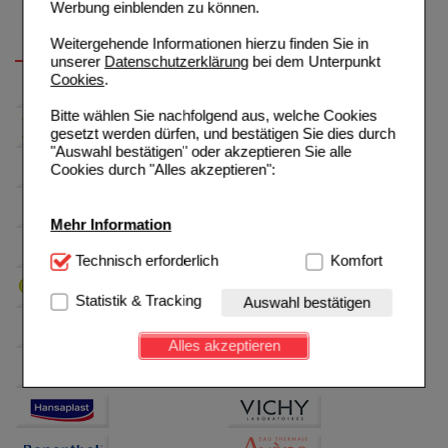
Werbung einblenden zu können.
Weitergehende Informationen hierzu finden Sie in
unserer
Datenschutzerklärung
bei dem Unterpunkt
Cookies
.
Bitte wählen Sie nachfolgend aus, welche Cookies
gesetzt werden dürfen, und bestätigen Sie dies durch
"Auswahl bestätigen" oder akzeptieren Sie alle
Cookies durch "Alles akzeptieren":
Mehr Information
Technisch Notwendig:
Technisch erforderlich
Hierbei handelt es sich um
Komfort
Cookies, die für die Grundfunktionen unserer
Website notwendig sind (z.B. Navigation, Warenkorb,
Statistik & Tracking
Auswahl bestätigen
Kundenkonto), weshalb auf diese nicht verzichtet
werden kann.
Alles akzeptieren
Komfort:
Diese Cookies werden genutzt um das
Einkaufserlebnis noch ansprechender zu gestalten,
beispielsweise für die Wiedererkennung des
Besuchers oder unsere Seite an bevorzugte
Verhaltensweisen (z.B. Spracheinstellung)