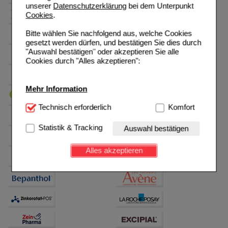
unserer
Datenschutzerklärung
bei dem Unterpunkt
Cookies
.
Bitte wählen Sie nachfolgend aus, welche Cookies
gesetzt werden dürfen, und bestätigen Sie dies durch
"Auswahl bestätigen" oder akzeptieren Sie alle
Cookies durch "Alles akzeptieren":
Mehr Information
Technisch Notwendig:
Technisch erforderlich
Hierbei handelt es sich um
Komfort
Cookies, die für die Grundfunktionen unserer
Website notwendig sind (z.B. Navigation, Warenkorb,
Statistik & Tracking
Auswahl bestätigen
Kundenkonto), weshalb auf diese nicht verzichtet
werden kann.
Alles akzeptieren
Komfort:
Diese Cookies werden genutzt um das
Einkaufserlebnis noch ansprechender zu gestalten,
beispielsweise für die Wiedererkennung des
Besuchers oder unsere Seite an bevorzugte
Verhaltensweisen (z.B. Spracheinstellung)
anzupassen. Komfort-Cookies ermöglichen es uns
auch auf Ihre Bedürfnisse zugeschrittene Inhalte
anzuzeigen und unser Partnerprogramm zu