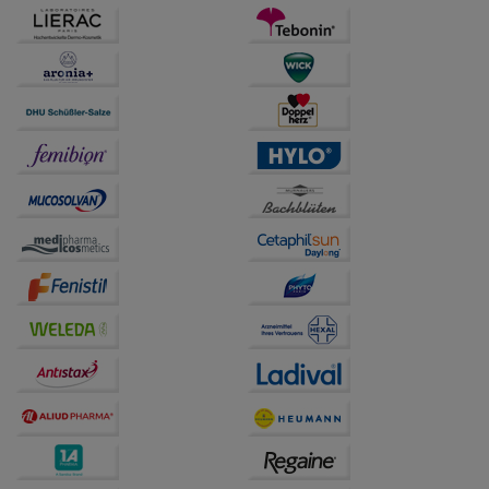
betreiben.
Statistik & Tracking:
Hierüber lassen sich
Informationen über die Art und Weise der Nutzung
unserer Website sammeln, mit deren Hilfe wir unsere
Website weiter für Sie optimieren können, den Inhalt
auf unserer Website aber auch die Werbung auf
Drittseiten möglichst relevant für Sie zu gestalten.
Bitte beachten Sie, dass Daten hierfür teilweise an
Dritte wie z.B. Google oder soziale Medien
übertragen werden.