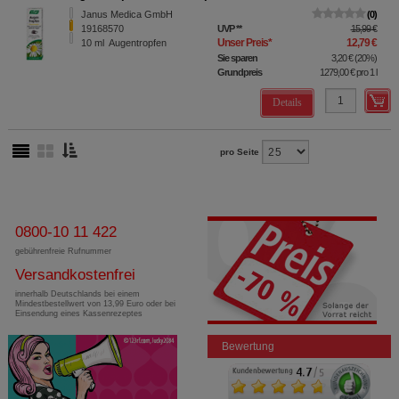
Janus Medica GmbH
0
19168570
UVP
**
15,99 €
Unser Preis
*
12,79 €
10
ml
Augentropfen
Sie sparen
3,20 €
(
20%
)
Grundpreis
1279,00 €
pro 1 l
Details
pro Seite
0800-10 11 422
gebührenfreie Rufnummer
Versandkostenfrei
innerhalb Deutschlands bei einem
Mindestbestellwert von 13,99 Euro oder bei
Einsendung eines Kassenrezeptes
Bewertung