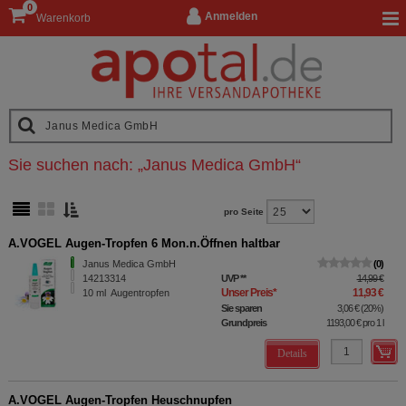
0
Anmelden
Warenkorb
Sie suchen nach:
„
Janus Medica GmbH
“
pro Seite
A.VOGEL Augen-Tropfen 6 Mon.n.Öffnen haltbar
Janus Medica GmbH
0
14213314
UVP
**
14,99 €
Unser Preis
*
11,93 €
10
ml
Augentropfen
Sie sparen
3,06 €
(
20%
)
Grundpreis
1193,00 €
pro 1 l
Details
A.VOGEL Augen-Tropfen Heuschnupfen