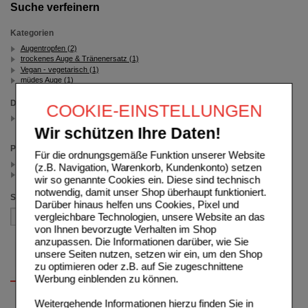
Suche verfeinern
Kategorien
Augentropfen (2)
trockenes Auge & Tränenersatz (1)
Vegan - vegetarisch (1)
müdes Auge (1)
Darreichungsform
COOKIE-EINSTELLUNGEN
Augentropfen
(auswahl entfernen)
Wir schützen Ihre Daten!
Preis
Für die ordnungsgemäße Funktion unserer Website
< 12.50 (1)
(z.B. Navigation, Warenkorb, Kundenkonto) setzen
>= 12.50 (1)
wir so genannte Cookies ein. Diese sind technisch
notwendig, damit unser Shop überhaupt funktioniert.
Sortieren nach
Darüber hinaus helfen uns Cookies, Pixel und
vergleichbare Technologien, unsere Website an das
von Ihnen bevorzugte Verhalten im Shop
anzupassen. Die Informationen darüber, wie Sie
unsere Seiten nutzen, setzen wir ein, um den Shop
zu optimieren oder z.B. auf Sie zugeschnittene
Werbung einblenden zu können.
Weitergehende Informationen hierzu finden Sie in