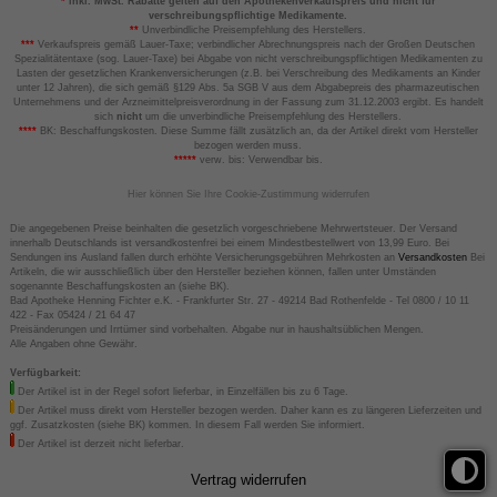
*
inkl. MwSt. Rabatte gelten auf den Apothekenverkaufspreis und nicht für
verschreibungspflichtige Medikamente.
**
Unverbindliche Preisempfehlung des Herstellers.
***
Verkaufspreis gemäß Lauer-Taxe; verbindlicher Abrechnungspreis nach der Großen Deutschen
Spezialitätentaxe (sog. Lauer-Taxe) bei Abgabe von nicht verschreibungspflichtigen Medikamenten zu
Lasten der gesetzlichen Krankenversicherungen (z.B. bei Verschreibung des Medikaments an Kinder
unter 12 Jahren), die sich gemäß §129 Abs. 5a SGB V aus dem Abgabepreis des pharmazeutischen
Unternehmens und der Arzneimittelpreisverordnung in der Fassung zum 31.12.2003 ergibt. Es handelt
sich
nicht
um die unverbindliche Preisempfehlung des Herstellers.
****
BK: Beschaffungskosten. Diese Summe fällt zusätzlich an, da der Artikel direkt vom Hersteller
bezogen werden muss.
*****
verw. bis: Verwendbar bis.
Hier können Sie Ihre Cookie-Zustimmung widerrufen
Die angegebenen Preise beinhalten die gesetzlich vorgeschriebene Mehrwertsteuer. Der Versand
innerhalb Deutschlands ist versandkostenfrei bei einem Mindestbestellwert von 13,99 Euro. Bei
Sendungen ins Ausland fallen durch erhöhte Versicherungsgebühren Mehrkosten an
Versandkosten
Bei
Artikeln, die wir ausschließlich über den Hersteller beziehen können, fallen unter Umständen
sogenannte Beschaffungskosten an (siehe BK).
Bad Apotheke Henning Fichter e.K. - Frankfurter Str. 27 - 49214 Bad Rothenfelde - Tel 0800 / 10 11
422 - Fax 05424 / 21 64 47
Preisänderungen und Irrtümer sind vorbehalten. Abgabe nur in haushaltsüblichen Mengen.
Alle Angaben ohne Gewähr.
Verfügbarkeit:
Der Artikel ist in der Regel sofort lieferbar, in Einzelfällen bis zu 6 Tage.
Der Artikel muss direkt vom Hersteller bezogen werden. Daher kann es zu längeren Lieferzeiten und
ggf. Zusatzkosten (siehe BK) kommen. In diesem Fall werden Sie informiert.
Der Artikel ist derzeit nicht lieferbar.
Vertrag widerrufen