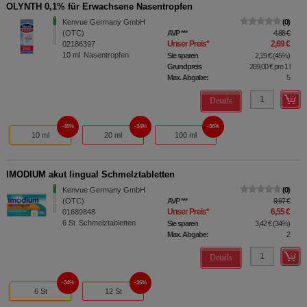
Bitte beachten Sie, dass Daten hierfür teilweise an
OLYNTH 0,1% für Erwachsene Nasentropfen
Dritte wie z.B. Google oder soziale Medien
Kenvue Germany GmbH
0
übertragen werden.
(OTC)
AVP
***
4,88 €
Unser Preis
*
2,69 €
02186397
10
ml
Nasentropfen
Sie sparen
2,19 €
(
45%
)
Grundpreis
269,00 €
pro 1 l
Max. Abgabe:
5
Details
45%
34%
36%
10 ml
20 ml
100 ml
IMODIUM akut lingual Schmelztabletten
Kenvue Germany GmbH
0
(OTC)
AVP
***
9,97 €
Unser Preis
*
6,55 €
01689848
6
St
Schmelztabletten
Sie sparen
3,42 €
(
34%
)
Max. Abgabe:
2
Details
34%
36%
6 St
12 St