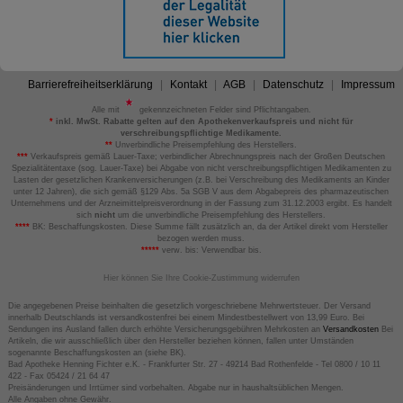
Barrierefreiheitserklärung
Kontakt
AGB
Datenschutz
Impressum
Alle mit
gekennzeichneten Felder sind Pflichtangaben.
*
inkl. MwSt. Rabatte gelten auf den Apothekenverkaufspreis und nicht für
verschreibungspflichtige Medikamente.
**
Unverbindliche Preisempfehlung des Herstellers.
***
Verkaufspreis gemäß Lauer-Taxe; verbindlicher Abrechnungspreis nach der Großen Deutschen
Spezialitätentaxe (sog. Lauer-Taxe) bei Abgabe von nicht verschreibungspflichtigen Medikamenten zu
Lasten der gesetzlichen Krankenversicherungen (z.B. bei Verschreibung des Medikaments an Kinder
unter 12 Jahren), die sich gemäß §129 Abs. 5a SGB V aus dem Abgabepreis des pharmazeutischen
Unternehmens und der Arzneimittelpreisverordnung in der Fassung zum 31.12.2003 ergibt. Es handelt
sich
nicht
um die unverbindliche Preisempfehlung des Herstellers.
****
BK: Beschaffungskosten. Diese Summe fällt zusätzlich an, da der Artikel direkt vom Hersteller
bezogen werden muss.
*****
verw. bis: Verwendbar bis.
Hier können Sie Ihre Cookie-Zustimmung widerrufen
Die angegebenen Preise beinhalten die gesetzlich vorgeschriebene Mehrwertsteuer. Der Versand
innerhalb Deutschlands ist versandkostenfrei bei einem Mindestbestellwert von 13,99 Euro. Bei
Sendungen ins Ausland fallen durch erhöhte Versicherungsgebühren Mehrkosten an
Versandkosten
Bei
Artikeln, die wir ausschließlich über den Hersteller beziehen können, fallen unter Umständen
sogenannte Beschaffungskosten an (siehe BK).
Bad Apotheke Henning Fichter e.K. - Frankfurter Str. 27 - 49214 Bad Rothenfelde - Tel 0800 / 10 11
422 - Fax 05424 / 21 64 47
Preisänderungen und Irrtümer sind vorbehalten. Abgabe nur in haushaltsüblichen Mengen.
Alle Angaben ohne Gewähr.