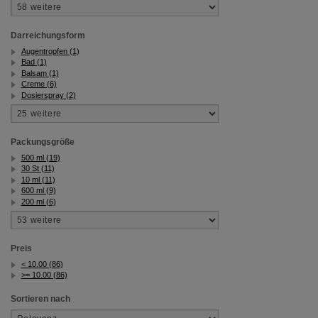
Darreichungsform
Augentropfen (1)
Bad (1)
Balsam (1)
Creme (6)
Dosierspray (2)
Packungsgröße
500 ml (19)
30 St (11)
10 ml (11)
600 ml (9)
200 ml (6)
Preis
< 10.00 (86)
>= 10.00 (86)
Sortieren nach