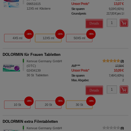
Unser Preis
*
13,07 €
09651615
12X5
ml
Klistiere
Sie sparen
9,19 €
(
41%
)
Grundpreis
217,83 €
pro 1 l
Details
46%
41%
35%
4X5 ml
12X5 ml
50X5 ml
DOLORMIN für Frauen Tabletten
Kenvue Germany GmbH
2
(OTC)
AVP
***
17,58 €
Unser Preis
*
10,09 €
02434139
30
St
Tabletten
Sie sparen
7,49 €
(
43%
)
Max. Abgabe:
2
Details
28%
36%
43%
10 St
20 St
30 St
DOLORMIN extra Filmtabletten
Kenvue Germany GmbH
0