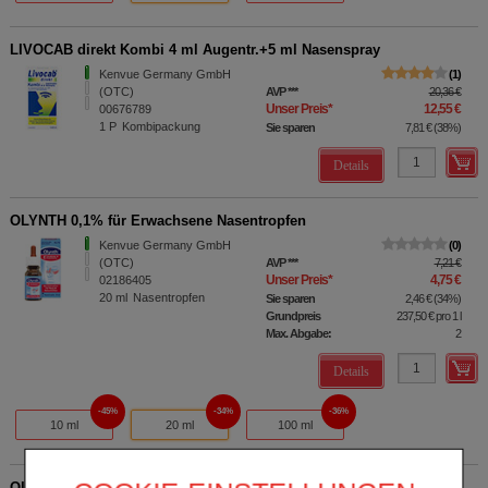
LIVOCAB direkt Kombi 4 ml Augentr.+5 ml Nasenspray
Kenvue Germany GmbH
1
(OTC)
AVP
***
20,36 €
Unser Preis
*
12,55 €
00676789
1
P
Kombipackung
Sie sparen
7,81 €
(
38%
)
Details
OLYNTH 0,1% für Erwachsene Nasentropfen
Kenvue Germany GmbH
0
(OTC)
AVP
***
7,21 €
Unser Preis
*
4,75 €
02186405
20
ml
Nasentropfen
Sie sparen
2,46 €
(
34%
)
Grundpreis
237,50 €
pro 1 l
Max. Abgabe:
2
Details
45%
34%
36%
10 ml
20 ml
100 ml
OLYNTH 0,1% für Erwachsene Nasentropfen