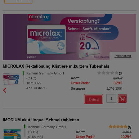
Pflichttext
MICROLAX Rektallösung Klistiere m.kurzem Tubenhals
Kenvue Germany GmbH
0
(OTC)
AVP
***
10,36 €
Unser Preis
*
8,29 €
18713829
4
St
Klistiere
Sie sparen
2,07 €
(
20%
)
Details
IMODIUM akut lingual Schmelztabletten
Kenvue Germany GmbH
4
(OTC)
AVP
***
15,97 €
Unser Preis
*
10,29 €
01689854