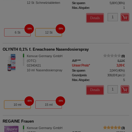
12
St
Schmelztabletten
Sie sparen
5,68 €
(
36%
)
Max. Abgabe:
1
Details
34%
36%
6 St
12 St
OLYNTH 0,1% f. Erwachsene Nasendosierspray
Kenvue Germany GmbH
0
(OTC)
AVP
***
5,13 €
Unser Preis
*
3,09 €
02340421
10
ml
Nasendosierspray
Sie sparen
2,04 €
(
40%
)
Grundpreis
309,00 €
pro 1 l
Max. Abgabe:
5
Details
40%
43%
10 ml
15 ml
REGAINE Frauen
Kenvue Germany GmbH
3