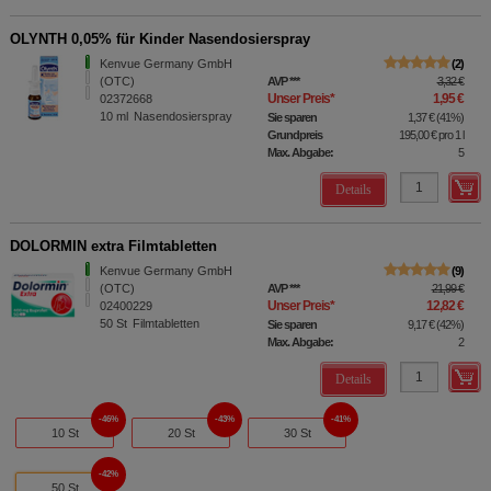
OLYNTH 0,05% für Kinder Nasendosierspray
Kenvue Germany GmbH
2
(OTC)
AVP
***
3,32 €
Unser Preis
*
1,95 €
02372668
10
ml
Nasendosierspray
Sie sparen
1,37 €
(
41%
)
Grundpreis
195,00 €
pro 1 l
Max. Abgabe:
5
Details
DOLORMIN extra Filmtabletten
Kenvue Germany GmbH
9
(OTC)
AVP
***
21,99 €
Unser Preis
*
12,82 €
02400229
50
St
Filmtabletten
Sie sparen
9,17 €
(
42%
)
Max. Abgabe:
2
Details
46%
43%
41%
10 St
20 St
30 St
42%
50 St