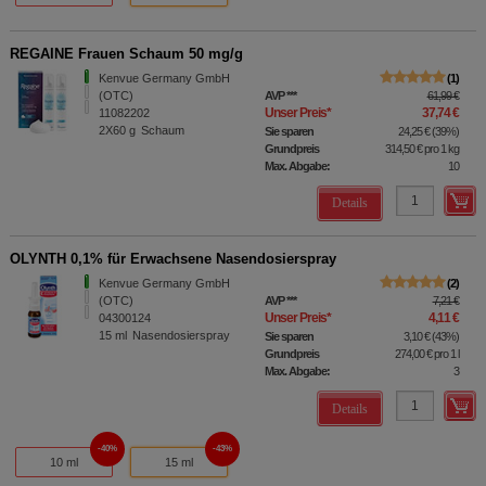
REGAINE Frauen Schaum 50 mg/g
Kenvue Germany GmbH
1
(OTC)
AVP
***
61,99 €
Unser Preis
*
37,74 €
11082202
2X60
g
Schaum
Sie sparen
24,25 €
(
39%
)
Grundpreis
314,50 €
pro 1 kg
Max. Abgabe:
10
Details
OLYNTH 0,1% für Erwachsene Nasendosierspray
Kenvue Germany GmbH
2
(OTC)
AVP
***
7,21 €
Unser Preis
*
4,11 €
04300124
15
ml
Nasendosierspray
Sie sparen
3,10 €
(
43%
)
Grundpreis
274,00 €
pro 1 l
Max. Abgabe:
3
Details
40%
43%
10 ml
15 ml