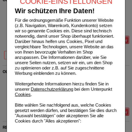
COOKIE-EINSTELLUNGEN
Kenvue Germany GmbH
1
Wir schützen Ihre Daten!
(OTC)
AVP
***
23,84 €
Unser Preis
*
15,25 €
02340438
Für die ordnungsgemäße Funktion unserer Website
100
ml
Nasentropfen
Sie sparen
8,59 €
(
36%
)
(z.B. Navigation, Warenkorb, Kundenkonto) setzen
Grundpreis
152,50 €
pro 1 l
wir so genannte Cookies ein. Diese sind technisch
Max. Abgabe:
1
notwendig, damit unser Shop überhaupt funktioniert.
Details
Darüber hinaus helfen uns Cookies, Pixel und
vergleichbare Technologien, unsere Website an das
von Ihnen bevorzugte Verhalten im Shop
45%
34%
36%
10 ml
20 ml
100 ml
anzupassen. Die Informationen darüber, wie Sie
unsere Seiten nutzen, setzen wir ein, um den Shop
zu optimieren oder z.B. auf Sie zugeschnittene
OLYNTH 0,1% N Schnupfen Dosierspray ohne Konserv.
Werbung einblenden zu können.
Kenvue Germany GmbH
1
Weitergehende Informationen hierzu finden Sie in
(OTC)
AVP
***
5,53 €
Unser Preis
*
3,19 €
01014470
unserer
Datenschutzerklärung
bei dem Unterpunkt
10
ml
Dosierspray
Sie sparen
2,34 €
(
42%
)
Cookies
.
Grundpreis
319,00 €
pro 1 l
Max. Abgabe:
5
Bitte wählen Sie nachfolgend aus, welche Cookies
gesetzt werden dürfen, und bestätigen Sie dies durch
Details
"Auswahl bestätigen" oder akzeptieren Sie alle
Cookies durch "Alles akzeptieren":
REGAINE Männer