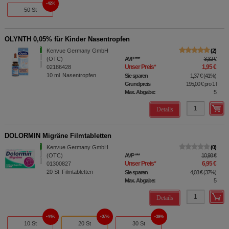
42%
50 St
OLYNTH 0,05% für Kinder Nasentropfen
Kenvue Germany GmbH
2
(OTC)
AVP
***
3,32 €
Unser Preis
*
1,95 €
02186428
10
ml
Nasentropfen
Sie sparen
1,37 €
(
41%
)
Grundpreis
195,00 €
pro 1 l
Max. Abgabe:
5
Details
DOLORMIN Migräne Filmtabletten
Kenvue Germany GmbH
0
(OTC)
AVP
***
10,98 €
Unser Preis
*
6,95 €
01300827
20
St
Filmtabletten
Sie sparen
4,03 €
(
37%
)
Max. Abgabe:
5
Details
44%
37%
39%
10 St
20 St
30 St