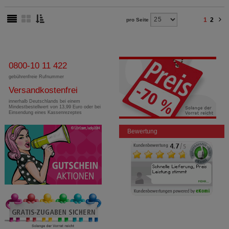
1
2
pro Seite
0800-10 11 422
gebührenfreie Rufnummer
Versandkostenfrei
innerhalb Deutschlands bei einem
Mindestbestellwert von 13,99 Euro oder bei
Einsendung eines Kassenrezeptes
Bewertung