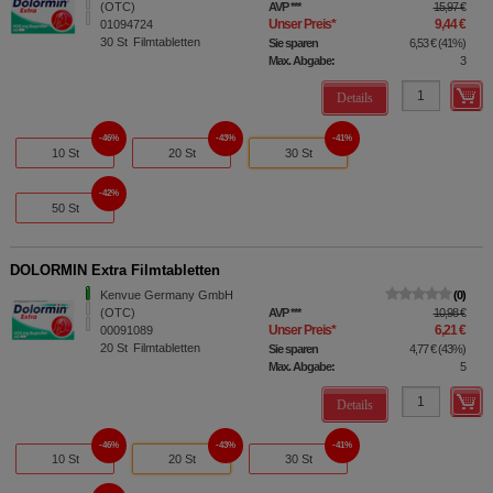
(OTC)
AVP
***
15,97 €
Unser Preis
*
9,44 €
01094724
30
St
Filmtabletten
Sie sparen
6,53 €
(
41%
)
Max. Abgabe:
3
Details
46%
43%
41%
10 St
20 St
30 St
42%
50 St
DOLORMIN Extra Filmtabletten
Kenvue Germany GmbH
0
(OTC)
AVP
***
10,98 €
Unser Preis
*
6,21 €
00091089
20
St
Filmtabletten
Sie sparen
4,77 €
(
43%
)
Max. Abgabe:
5
Details
46%
43%
41%
10 St
20 St
30 St