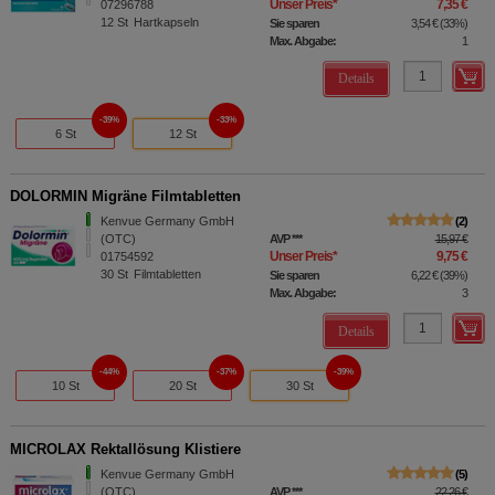
Unser Preis
*
7,35 €
07296788
12
St
Hartkapseln
Sie sparen
3,54 €
(
33%
)
Max. Abgabe:
1
Details
39%
33%
6 St
12 St
DOLORMIN Migräne Filmtabletten
Kenvue Germany GmbH
2
(OTC)
AVP
***
15,97 €
Unser Preis
*
9,75 €
01754592
30
St
Filmtabletten
Sie sparen
6,22 €
(
39%
)
Max. Abgabe:
3
Details
44%
37%
39%
10 St
20 St
30 St
MICROLAX Rektallösung Klistiere
Kenvue Germany GmbH
5
(OTC)
AVP
***
22,26 €