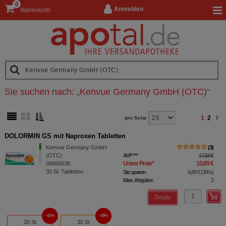
0
Anmelden
Warenkorb
Sie suchen nach:
„
Kenvue Germany GmbH (OTC)
“
1
2
pro Seite
DOLORMIN GS mit Naproxen Tabletten
Kenvue Germany GmbH
3
(OTC)
AVP
***
17,58 €
Unser Preis
*
10,69 €
00660038
30
St
Tabletten
Sie sparen
6,89 €
(
39%
)
Max. Abgabe:
2
Details
41%
39%
20 St
30 St