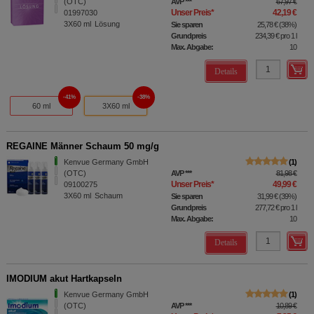
(OTC)
AVP
***
67,97 €
Unser Preis
*
42,19 €
01997030
3X60
ml
Lösung
Sie sparen
25,78 €
(
38%
)
Grundpreis
234,39 €
pro 1 l
Max. Abgabe:
10
Details
41%
38%
60 ml
3X60 ml
REGAINE Männer Schaum 50 mg/g
Kenvue Germany GmbH
1
(OTC)
AVP
***
81,98 €
Unser Preis
*
49,99 €
09100275
3X60
ml
Schaum
Sie sparen
31,99 €
(
39%
)
Grundpreis
277,72 €
pro 1 l
Max. Abgabe:
10
Details
IMODIUM akut Hartkapseln
Kenvue Germany GmbH
1
(OTC)
AVP
***
10,89 €