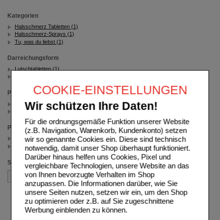
Kategorien
Halsschmerz Tabletten (1)
Halsschmerz-Sprays (1)
Tu, was du liebst (1)
Darreichungsform
Lutschtabletten (1)
Spray (1)
COOKIE-EINSTELLUNGEN
Packungsgröße
Wir schützen Ihre Daten!
45 g (1)
24 St (1)
Für die ordnungsgemäße Funktion unserer Website
Preis
(z.B. Navigation, Warenkorb, Kundenkonto) setzen
wir so genannte Cookies ein. Diese sind technisch
< 12.50 (1)
>= 12.50 (1)
notwendig, damit unser Shop überhaupt funktioniert.
Darüber hinaus helfen uns Cookies, Pixel und
Sortieren nach
vergleichbare Technologien, unsere Website an das
von Ihnen bevorzugte Verhalten im Shop
anzupassen. Die Informationen darüber, wie Sie
unsere Seiten nutzen, setzen wir ein, um den Shop
zu optimieren oder z.B. auf Sie zugeschnittene
Werbung einblenden zu können.