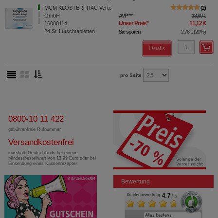
MCM KLOSTERFRAU Vertr.
2
GmbH
AVP
***
13,90 €
Unser Preis
*
11,12 €
16000114
24
St
Lutschtabletten
Sie sparen
2,78 €
(
20%
)
Details
pro Seite
0800-10 11 422
gebührenfreie Rufnummer
Versandkostenfrei
innerhalb Deutschlands bei einem
Mindestbestellwert von 13,99 Euro oder bei
Einsendung eines Kassenrezeptes
Bewertung