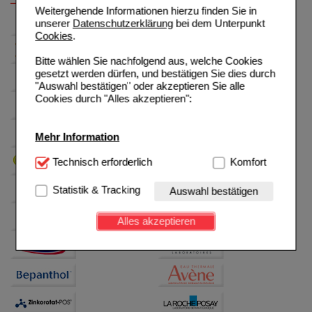
Weitergehende Informationen hierzu finden Sie in
unserer
Datenschutzerklärung
bei dem Unterpunkt
Cookies
.
Bitte wählen Sie nachfolgend aus, welche Cookies
gesetzt werden dürfen, und bestätigen Sie dies durch
"Auswahl bestätigen" oder akzeptieren Sie alle
Cookies durch "Alles akzeptieren":
Mehr Information
Technisch Notwendig:
Technisch erforderlich
Hierbei handelt es sich um
Komfort
Cookies, die für die Grundfunktionen unserer
Website notwendig sind (z.B. Navigation, Warenkorb,
Statistik & Tracking
Auswahl bestätigen
Kundenkonto), weshalb auf diese nicht verzichtet
werden kann.
Alles akzeptieren
Komfort:
Diese Cookies werden genutzt um das
Einkaufserlebnis noch ansprechender zu gestalten,
beispielsweise für die Wiedererkennung des
Besuchers oder unsere Seite an bevorzugte
Verhaltensweisen (z.B. Spracheinstellung)
anzupassen. Komfort-Cookies ermöglichen es uns