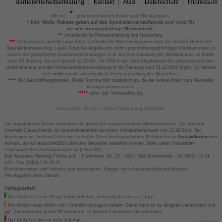
Barrierefreiheitserklärung
Kontakt
AGB
Datenschutz
Impressum
Alle mit
gekennzeichneten Felder sind Pflichtangaben.
*
inkl. MwSt. Rabatte gelten auf den Apothekenverkaufspreis und nicht für
verschreibungspflichtige Medikamente.
**
Unverbindliche Preisempfehlung des Herstellers.
***
Verkaufspreis gemäß Lauer-Taxe; verbindlicher Abrechnungspreis nach der Großen Deutschen
Spezialitätentaxe (sog. Lauer-Taxe) bei Abgabe von nicht verschreibungspflichtigen Medikamenten zu
Lasten der gesetzlichen Krankenversicherungen (z.B. bei Verschreibung des Medikaments an Kinder
unter 12 Jahren), die sich gemäß §129 Abs. 5a SGB V aus dem Abgabepreis des pharmazeutischen
Unternehmens und der Arzneimittelpreisverordnung in der Fassung zum 31.12.2003 ergibt. Es handelt
sich
nicht
um die unverbindliche Preisempfehlung des Herstellers.
****
BK: Beschaffungskosten. Diese Summe fällt zusätzlich an, da der Artikel direkt vom Hersteller
bezogen werden muss.
*****
verw. bis: Verwendbar bis.
Hier können Sie Ihre Cookie-Zustimmung widerrufen
Die angegebenen Preise beinhalten die gesetzlich vorgeschriebene Mehrwertsteuer. Der Versand
innerhalb Deutschlands ist versandkostenfrei bei einem Mindestbestellwert von 13,99 Euro. Bei
Sendungen ins Ausland fallen durch erhöhte Versicherungsgebühren Mehrkosten an
Versandkosten
Bei
Artikeln, die wir ausschließlich über den Hersteller beziehen können, fallen unter Umständen
sogenannte Beschaffungskosten an (siehe BK).
Bad Apotheke Henning Fichter e.K. - Frankfurter Str. 27 - 49214 Bad Rothenfelde - Tel 0800 / 10 11
422 - Fax 05424 / 21 64 47
Preisänderungen und Irrtümer sind vorbehalten. Abgabe nur in haushaltsüblichen Mengen.
Alle Angaben ohne Gewähr.
Verfügbarkeit:
Der Artikel ist in der Regel sofort lieferbar, in Einzelfällen bis zu 6 Tage.
Der Artikel muss direkt vom Hersteller bezogen werden. Daher kann es zu längeren Lieferzeiten und
ggf. Zusatzkosten (siehe BK) kommen. In diesem Fall werden Sie informiert.
Der Artikel ist derzeit nicht lieferbar.