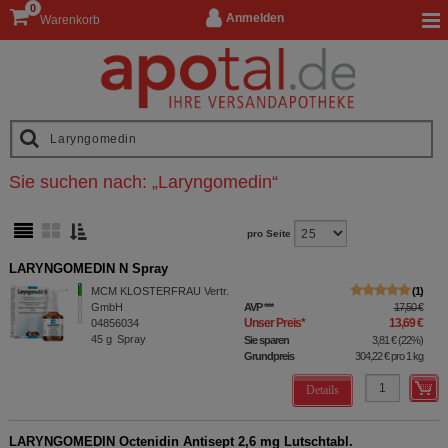
0
Anmelden
Warenkorb
Sie suchen nach:
„
Laryngomedin
“
pro Seite
LARYNGOMEDIN N Spray
MCM KLOSTERFRAU Vertr.
1
GmbH
AVP
***
17,50 €
Unser Preis
*
13,69 €
04856034
45
g
Spray
Sie sparen
3,81 €
(
22%
)
Grundpreis
304,22 €
pro 1 kg
Details
LARYNGOMEDIN Octenidin Antisept 2,6 mg Lutschtabl.