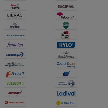
auch auf Ihre Bedürfnisse zugeschrittene Inhalte
anzuzeigen und unser Partnerprogramm zu
betreiben.
Statistik & Tracking:
Hierüber lassen sich
Informationen über die Art und Weise der Nutzung
unserer Website sammeln, mit deren Hilfe wir unsere
Website weiter für Sie optimieren können, den Inhalt
auf unserer Website aber auch die Werbung auf
Drittseiten möglichst relevant für Sie zu gestalten.
Bitte beachten Sie, dass Daten hierfür teilweise an
Dritte wie z.B. Google oder soziale Medien
übertragen werden.