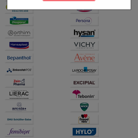
Komfort:
Diese Cookies werden genutzt um das
Einkaufserlebnis noch ansprechender zu gestalten,
beispielsweise für die Wiedererkennung des
Besuchers oder unsere Seite an bevorzugte
Verhaltensweisen (z.B. Spracheinstellung)
anzupassen. Komfort-Cookies ermöglichen es uns
auch auf Ihre Bedürfnisse zugeschrittene Inhalte
anzuzeigen und unser Partnerprogramm zu
betreiben.
Statistik & Tracking:
Hierüber lassen sich
Informationen über die Art und Weise der Nutzung
unserer Website sammeln, mit deren Hilfe wir unsere
Website weiter für Sie optimieren können, den Inhalt
auf unserer Website aber auch die Werbung auf
Drittseiten möglichst relevant für Sie zu gestalten.
Bitte beachten Sie, dass Daten hierfür teilweise an
Dritte wie z.B. Google oder soziale Medien
übertragen werden.