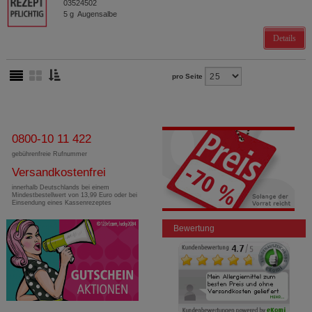
03524502
5
g
Augensalbe
Details
pro Seite
0800-10 11 422
gebührenfreie Rufnummer
Versandkostenfrei
innerhalb Deutschlands bei einem
Mindestbestellwert von 13,99 Euro oder bei
Einsendung eines Kassenrezeptes
Bewertung