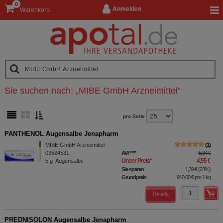
0
Anmelden
Warenkorb
Sie suchen nach:
„
MIBE GmbH Arzneimittel
“
pro Seite
PANTHENOL Augensalbe Jenapharm
MIBE GmbH Arzneimittel
1
03524531
AVP
***
5,94 €
Unser Preis
*
4,55 €
5
g
Augensalbe
Sie sparen
1,39 €
(
23%
)
Grundpreis
910,00 €
pro 1 kg
Details
PREDNISOLON Augensalbe Jenapharm