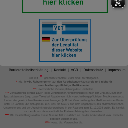
Barrierefreiheitserklärung
Kontakt
AGB
Datenschutz
Impressum
Alle mit
gekennzeichneten Felder sind Pflichtangaben.
*
inkl. MwSt. Rabatte gelten auf den Apothekenverkaufspreis und nicht für
verschreibungspflichtige Medikamente.
**
Unverbindliche Preisempfehlung des Herstellers.
***
Verkaufspreis gemäß Lauer-Taxe; verbindlicher Abrechnungspreis nach der Großen Deutschen
Spezialitätentaxe (sog. Lauer-Taxe) bei Abgabe von nicht verschreibungspflichtigen Medikamenten zu
Lasten der gesetzlichen Krankenversicherungen (z.B. bei Verschreibung des Medikaments an Kinder
unter 12 Jahren), die sich gemäß §129 Abs. 5a SGB V aus dem Abgabepreis des pharmazeutischen
Unternehmens und der Arzneimittelpreisverordnung in der Fassung zum 31.12.2003 ergibt. Es handelt
sich
nicht
um die unverbindliche Preisempfehlung des Herstellers.
****
BK: Beschaffungskosten. Diese Summe fällt zusätzlich an, da der Artikel direkt vom Hersteller
bezogen werden muss.
*****
verw. bis: Verwendbar bis.