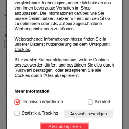
vergleichbare Technologien, unsere Website an das
Augensalbe
(auswahl entfernen)
von Ihnen bevorzugte Verhalten im Shop
anzupassen. Die Informationen darüber, wie Sie
Preis
unsere Seiten nutzen, setzen wir ein, um den Shop
< 22.50 (4)
zu optimieren oder z.B. auf Sie zugeschnittene
>= 22.50 (1)
Werbung einblenden zu können.
Sortieren nach
Weitergehende Informationen hierzu finden Sie in
unserer
Datenschutzerklärung
bei dem Unterpunkt
Cookies
.
Bitte wählen Sie nachfolgend aus, welche Cookies
gesetzt werden dürfen, und bestätigen Sie dies durch
"Auswahl bestätigen" oder akzeptieren Sie alle
Cookies durch "Alles akzeptieren":
Mehr Information
Technisch Notwendig:
Technisch erforderlich
Hierbei handelt es sich um
Komfort
Cookies, die für die Grundfunktionen unserer
Website notwendig sind (z.B. Navigation, Warenkorb,
Statistik & Tracking
Auswahl bestätigen
Kundenkonto), weshalb auf diese nicht verzichtet
werden kann.
Alles akzeptieren