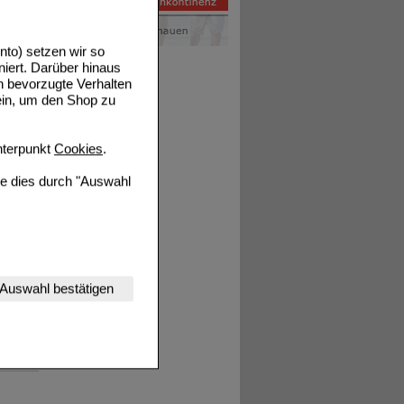
Details
to) setzen wir so
niert. Darüber hinaus
n bevorzugte Verhalten
ein, um den Shop zu
Details
terpunkt
Cookies
.
ie dies durch "Auswahl
Details
nserer Website
Auswahl bestätigen
tet werden kann.
estalten,
Details
rhaltensweisen (z.B.
nisse zugeschrittene