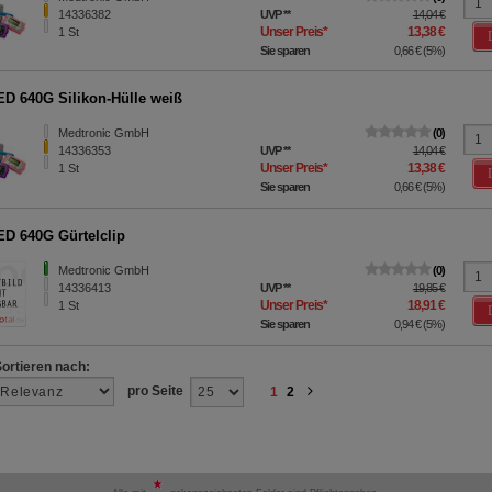
14336382
UVP
**
14,04 €
Unser Preis
*
13,38 €
1
St
Sie sparen
0,66 €
(
5%
)
D 640G Silikon-Hülle weiß
Medtronic GmbH
0
14336353
UVP
**
14,04 €
Unser Preis
*
13,38 €
1
St
Sie sparen
0,66 €
(
5%
)
D 640G Gürtelclip
Medtronic GmbH
0
14336413
UVP
**
19,85 €
Unser Preis
*
18,91 €
1
St
Sie sparen
0,94 €
(
5%
)
Sortieren nach:
pro Seite
1
2