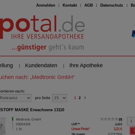
Anmelden
Kontakt
AGB
Datenschutz
Ba
ellung
Kundendaten
Ihre Apotheke
suchen nach:
„
Medtronic GmbH
“
Sortieren nach:
pro Seite
1
2
STOFF MASKE Erwachsene 13110
Medtronic GmbH
0
03054309
UVP
**
3,38 €
Unser Preis
*
3,21 €
1
St
Sie sparen
0,17 €
(
5%
)