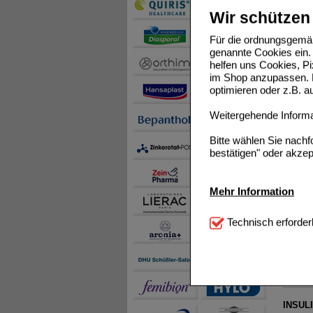
Wir schützen 
Für die ordnungsgemäß
MINIME
genannte Cookies ein. 
helfen uns Cookies, P
im Shop anzupassen. D
optimieren oder z.B. 
Weitergehende Informat
MINIME
Bitte wählen Sie nach
bestätigen" oder akzep
Mehr Information
Technisch Notwendi
INSULI
Technisch erforder
notwendig sind (z.B. N
Komfort:
Diese Cookie
beispielsweise für di
Spracheinstellung) an
Inhalte anzuzeigen un
INSULI