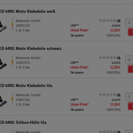
D 640G Motiv Klebefolie weiß
Medtronic GmbH
0
10987125
UVP
**
14,04 €
Unser Preis
*
13,38 €
1
St
Folie
Sie sparen
0,66 €
(
5%
)
D 640G Motiv Klebefolie schwarz
Medtronic GmbH
0
10987071
UVP
**
14,04 €
Unser Preis
*
13,38 €
1
St
Folie
Sie sparen
0,66 €
(
5%
)
D 640G Motiv Klebefolie lila
Medtronic GmbH
0
10987102
UVP
**
14,04 €
Unser Preis
*
13,38 €
1
St
Folie
Sie sparen
0,66 €
(
5%
)
D 640G Silikon-Hülle lila
Medtronic GmbH
0