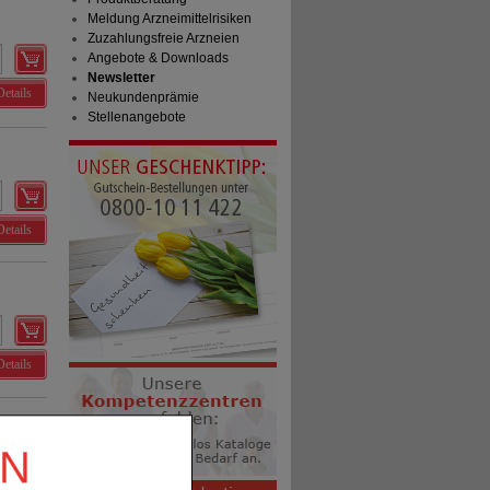
Meldung Arzneimittelrisiken
Zuzahlungsfreie Arzneien
Angebote & Downloads
Newsletter
Details
Neukundenprämie
Stellenangebote
Details
Details
EN