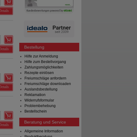
Details
Bestellung
Details
Hilfe zur Anmeldung
Hilfe zum Bestellvorgang
Zahlungsmöglichkeiten
Rezepte einlösen
Freiumschläge anfordern
Freiumschläge downloaden
Details
Auslandsbestellung
Reklamation
Widerrufsformular
Problembehebung
Bestellschein
Beratung und Service
Details
Allgemeine Information
Produktberatung