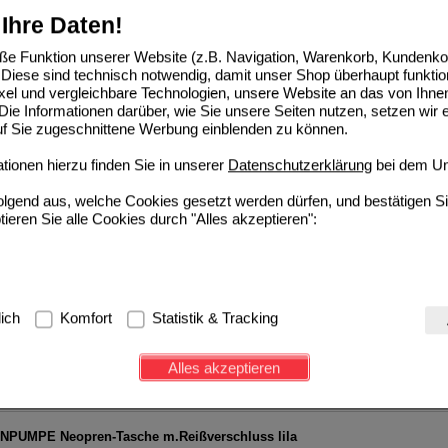
1
St
Ihre Daten!
e Funktion unserer Website (z.B. Navigation, Warenkorb, Kundenkon
D Insulinp.Silik.Schutzhülle f.5er-Ser.grau
Diese sind technisch notwendig, damit unser Shop überhaupt funktio
ixel und vergleichbare Technologien, unsere Website an das von Ihne
Medtronic GmbH
0
ie Informationen darüber, wie Sie unsere Seiten nutzen, setzen wir 
Unser Preis
*
11,22 €
10356287
auf Sie zugeschnittene Werbung einblenden zu können.
1
St
ionen hierzu finden Sie in unserer
Datenschutzerklärung
bei dem Un
D 640G Silikon-Hülle 1,8 ml blau
folgend aus, welche Cookies gesetzt werden dürfen, und bestätigen S
tieren Sie alle Cookies durch "Alles akzeptieren":
Medtronic GmbH
0
Unser Preis
*
13,38 €
10987160
1
St
g:
Hierbei handelt es sich um Cookies, die für die Grundfunktionen u
NPUMPE Neopren-Tasche m.Reißverschluss blau
lich
Komfort
Statistik & Tracking
avigation, Warenkorb, Kundenkonto), weshalb auf diese nicht verzich
Medtronic GmbH
0
10730627
UVP
**
25,59 €
s werden genutzt um das Einkaufserlebnis noch ansprechender zu g
Alles akzeptieren
Unser Preis
*
24,37 €
1
St
e Wiedererkennung des Besuchers oder unsere Seite an bevorzugte Ve
Sie sparen
1,22 €
(
5%
)
zupassen. Komfort-Cookies ermöglichen es uns auch auf Ihre Bedürf
d unser Partnerprogramm zu betreiben.
NPUMPE Neopren-Tasche m.Reißverschluss lila