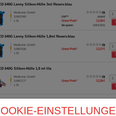
D 640G Lenny Silikon-Hülle 3ml Reserv.blau
Medtronic GmbH
0
10987065
UVP
**
14,04 €
Unser Preis
*
13,38 €
1
St
Sie sparen
0,66 €
(
5%
)
D 640G Lenny Silikon-Hülle 1,8ml Reserv.blau
Medtronic GmbH
0
Unser Preis
*
13,37 €
10987036
1
St
D 640G Silikon-Hülle 1,8 ml lila
Medtronic GmbH
0
Unser Preis
*
13,38 €
10987177
1
St
D 640G Lenny Silikon-Hülle 3ml Reserv.orange
OOKIE-EINSTELLUNG
Medtronic GmbH
0
Unser Preis
*
13,38 €
10987042