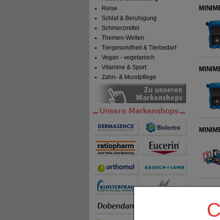
MINIME
Reise
Schlaf & Beruhigung
Schmerzmittel
Themen-Welten
Tiergesundheit & Tierbedarf
Vegan - vegetarisch
Vitamine & Sport
MINIME
Zahn- & Mundpflege
MINIME
MINIME
C