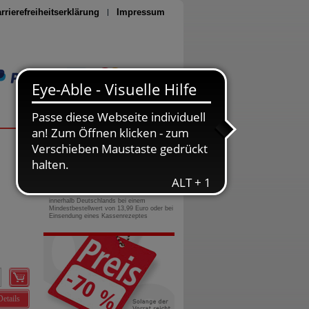
rrierefreiheitserklärung
Impressum
Seite drucken
0800-10 11 422
gebührenfreie Rufnummer
Versandkostenfrei
innerhalb Deutschlands bei einem
Mindestbestellwert von 13,99 Euro oder bei
Einsendung eines Kassenrezeptes
Details