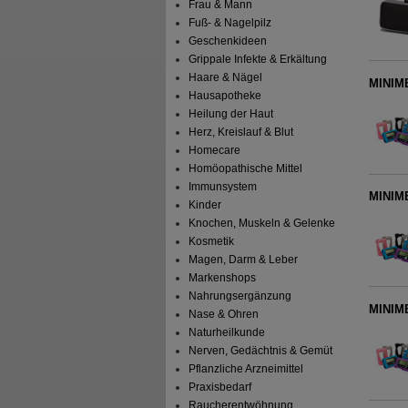
Frau & Mann
Fuß- & Nagelpilz
Geschenkideen
Grippale Infekte & Erkältung
Haare & Nägel
MINIME
Hausapotheke
Heilung der Haut
Herz, Kreislauf & Blut
Homecare
Homöopathische Mittel
Immunsystem
MINIMED
Kinder
Knochen, Muskeln & Gelenke
Kosmetik
Magen, Darm & Leber
Markenshops
Nahrungsergänzung
MINIME
Nase & Ohren
Naturheilkunde
Nerven, Gedächtnis & Gemüt
Pflanzliche Arzneimittel
Praxisbedarf
Raucherentwöhnung