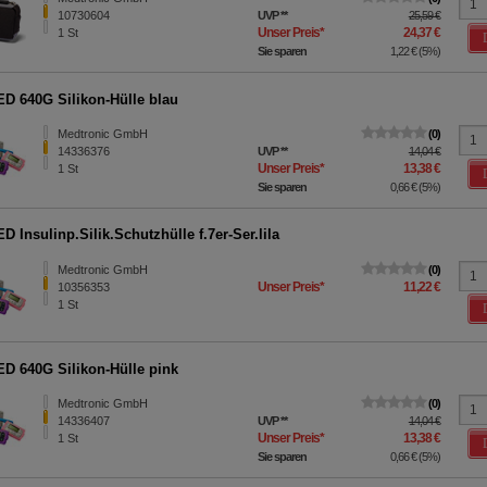
10730604
UVP
**
25,59 €
Unser Preis
*
24,37 €
1
St
Sie sparen
1,22 €
(
5%
)
D 640G Silikon-Hülle blau
Medtronic GmbH
0
14336376
UVP
**
14,04 €
Unser Preis
*
13,38 €
1
St
Sie sparen
0,66 €
(
5%
)
 Insulinp.Silik.Schutzhülle f.7er-Ser.lila
Medtronic GmbH
0
Unser Preis
*
11,22 €
10356353
1
St
D 640G Silikon-Hülle pink
Medtronic GmbH
0
14336407
UVP
**
14,04 €
Unser Preis
*
13,38 €
1
St
Sie sparen
0,66 €
(
5%
)