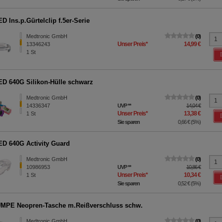
D Ins.p.Gürtelclip f.5er-Serie
Medtronic GmbH
0
Unser Preis
*
14,99 €
13346243
1
St
D 640G Silikon-Hülle schwarz
Medtronic GmbH
0
14336347
UVP
**
14,04 €
Unser Preis
*
13,38 €
1
St
Sie sparen
0,66 €
(
5%
)
D 640G Activity Guard
Medtronic GmbH
0
10986953
UVP
**
10,86 €
Unser Preis
*
10,34 €
1
St
Sie sparen
0,52 €
(
5%
)
MPE Neopren-Tasche m.Reißverschluss schw.
Medtronic GmbH
0