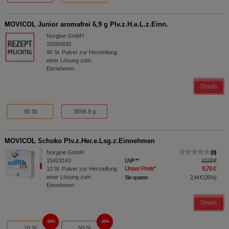
MOVICOL Junior aromafrei 6,9 g Plv.z.H.e.L.z.Einn.
Norgine GmbH
10086830
90
St
Pulver zur Herstellung
einer Lösung zum
Einnehmen
Details
90 St
30X6.9 g
MOVICOL Schoko Plv.z.Her.e.Lsg.z.Einnehmen
Norgine GmbH
0
15423143
UVP
**
12,22 €
Unser Preis
*
9,78 €
10
St
Pulver zur Herstellung
einer Lösung zum
Sie sparen
2,44 €
(
20%
)
Einnehmen
Details
20%
20%
10 St
50 St