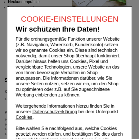
Neukundenprämie
Stellenangebote
COOKIE-EINSTELLUNGEN
Wir schützen Ihre Daten!
Für die ordnungsgemäße Funktion unserer Website
(z.B. Navigation, Warenkorb, Kundenkonto) setzen
wir so genannte Cookies ein. Diese sind technisch
notwendig, damit unser Shop überhaupt funktioniert.
Darüber hinaus helfen uns Cookies, Pixel und
vergleichbare Technologien, unsere Website an das
von Ihnen bevorzugte Verhalten im Shop
anzupassen. Die Informationen darüber, wie Sie
Suche verfeinern
unsere Seiten nutzen, setzen wir ein, um den Shop
zu optimieren oder z.B. auf Sie zugeschnittene
Kategorien
Werbung einblenden zu können.
Weitere Arzneimittel
(auswahl entfernen)
Weitergehende Informationen hierzu finden Sie in
unserer
Datenschutzerklärung
bei dem Unterpunkt
Packungsgröße
Cookies
.
90 St (2)
50 St (1)
Bitte wählen Sie nachfolgend aus, welche Cookies
30X6.9 g (1)
gesetzt werden dürfen, und bestätigen Sie dies durch
10 St (1)