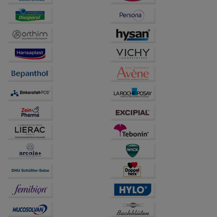
Website weiter für Sie optimieren können, den Inhalt
auf unserer Website aber auch die Werbung auf
Drittseiten möglichst relevant für Sie zu gestalten.
Bitte beachten Sie, dass Daten hierfür teilweise an
Dritte wie z.B. Google oder soziale Medien
übertragen werden.