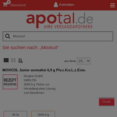
0
Anmelden
Warenkorb
Sie suchen nach:
„
Movicol
“
pro Seite
MOVICOL Junior aromafrei 6,9 g Plv.z.H.e.L.z.Einn.
Norgine GmbH
04951755
30X6.9
g
Pulver zur
Herstellung einer Lösung
zum Einnehmen
Details
90 St
30X6.9 g