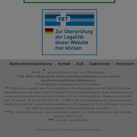
Barrierefreiheitserklärung
Kontakt
AGB
Datenschutz
Impressum
Alle mit
gekennzeichneten Felder sind Pflichtangaben.
*
inkl. MwSt. Rabatte gelten auf den Apothekenverkaufspreis und nicht für
verschreibungspflichtige Medikamente.
**
Unverbindliche Preisempfehlung des Herstellers.
***
Verkaufspreis gemäß Lauer-Taxe; verbindlicher Abrechnungspreis nach der Großen Deutschen
Spezialitätentaxe (sog. Lauer-Taxe) bei Abgabe von nicht verschreibungspflichtigen Medikamenten zu
Lasten der gesetzlichen Krankenversicherungen (z.B. bei Verschreibung des Medikaments an Kinder
unter 12 Jahren), die sich gemäß §129 Abs. 5a SGB V aus dem Abgabepreis des pharmazeutischen
Unternehmens und der Arzneimittelpreisverordnung in der Fassung zum 31.12.2003 ergibt. Es handelt
sich
nicht
um die unverbindliche Preisempfehlung des Herstellers.
****
BK: Beschaffungskosten. Diese Summe fällt zusätzlich an, da der Artikel direkt vom Hersteller
bezogen werden muss.
*****
verw. bis: Verwendbar bis.
Hier können Sie Ihre Cookie-Zustimmung widerrufen