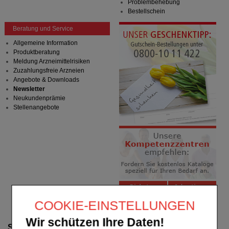
Problembehebung
Bestellschein
Beratung und Service
Allgemeine Information
Produktberatung
Meldung Arzneimittelrisiken
Zuzahlungsfreie Arzneien
Angebote & Downloads
Newsletter
Neukundenprämie
Stellenangebote
COOKIE-EINSTELLUNGEN
Wir schützen Ihre Daten!
Suche verfeinern