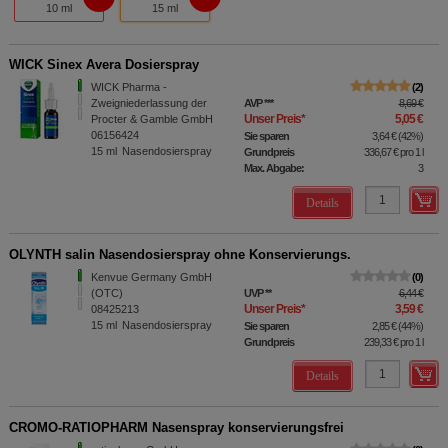
10 ml
15 ml
WICK Sinex Avera Dosierspray
WICK Pharma -
2
Zweigniederlassung der
AVP
***
8,69 €
Unser Preis
*
5,05 €
Procter & Gamble GmbH
06156424
Sie sparen
3,64 €
(
42%
)
15
ml
Nasendosierspray
Grundpreis
336,67 €
pro 1 l
Max. Abgabe:
3
Details
OLYNTH salin Nasendosierspray ohne Konservierungs.
Kenvue Germany GmbH
0
(OTC)
UVP
**
6,44 €
Unser Preis
*
3,59 €
08425213
15
ml
Nasendosierspray
Sie sparen
2,85 €
(
44%
)
Grundpreis
239,33 €
pro 1 l
Details
CROMO-RATIOPHARM Nasenspray konservierungsfrei