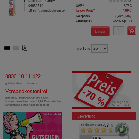
ratiopharm GmbH
0
04952619
UVP
**
8,78 €
Unser Preis
*
4,99 €
15
ml
Nasendosierspray
Sie sparen
3,79 €
(
43%
)
Grundpreis
332,67 €
pro 1 l
Details
pro Seite
0800-10 11 422
gebührenfreie Rufnummer
Versandkostenfrei
innerhalb Deutschlands bei einem
Mindestbestellwert von 13,99 Euro oder bei
Einsendung eines Kassenrezeptes
Bewertung