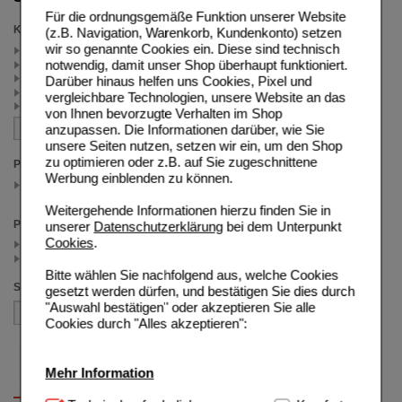
Für die ordnungsgemäße Funktion unserer Website
Kategorien
(z.B. Navigation, Warenkorb, Kundenkonto) setzen
wir so genannte Cookies ein. Diese sind technisch
Nasensprays (3)
notwendig, damit unser Shop überhaupt funktioniert.
Nasennebenhöhlen (2)
JnJ Winterpromo (2)
Darüber hinaus helfen uns Cookies, Pixel und
Nasenspray bei Schnupfen (2)
vergleichbare Technologien, unsere Website an das
JnJ Reiseapotheke (1)
von Ihnen bevorzugte Verhalten im Shop
anzupassen. Die Informationen darüber, wie Sie
unsere Seiten nutzen, setzen wir ein, um den Shop
zu optimieren oder z.B. auf Sie zugeschnittene
Packungsgröße
Werbung einblenden zu können.
15 ml
(auswahl entfernen)
Weitergehende Informationen hierzu finden Sie in
Preis
unserer
Datenschutzerklärung
bei dem Unterpunkt
Cookies
.
< 5.00 (3)
>= 5.00 (1)
Bitte wählen Sie nachfolgend aus, welche Cookies
Sortieren nach
gesetzt werden dürfen, und bestätigen Sie dies durch
"Auswahl bestätigen" oder akzeptieren Sie alle
Cookies durch "Alles akzeptieren":
Mehr Information