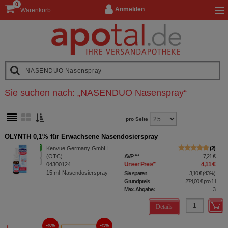
0
Anmelden
Warenkorb
Sie suchen nach:
„
NASENDUO Nasenspray
“
pro Seite
OLYNTH 0,1% für Erwachsene Nasendosierspray
Kenvue Germany GmbH
2
(OTC)
AVP
***
7,21 €
Unser Preis
*
4,11 €
04300124
15
ml
Nasendosierspray
Sie sparen
3,10 €
(
43%
)
Grundpreis
274,00 €
pro 1 l
Max. Abgabe:
3
Details
40%
43%