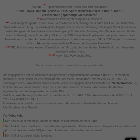
Alle mit
gekennzeichneten Felder sind Pflichtangaben.
*
inkl. MwSt. Rabatte gelten auf den Apothekenverkaufspreis und nicht für
verschreibungspflichtige Medikamente.
**
Unverbindliche Preisempfehlung des Herstellers.
***
Verkaufspreis gemäß Lauer-Taxe; verbindlicher Abrechnungspreis nach der Großen Deutschen
Spezialitätentaxe (sog. Lauer-Taxe) bei Abgabe von nicht verschreibungspflichtigen Medikamenten zu
Lasten der gesetzlichen Krankenversicherungen (z.B. bei Verschreibung des Medikaments an Kinder
unter 12 Jahren), die sich gemäß §129 Abs. 5a SGB V aus dem Abgabepreis des pharmazeutischen
Unternehmens und der Arzneimittelpreisverordnung in der Fassung zum 31.12.2003 ergibt. Es handelt
sich
nicht
um die unverbindliche Preisempfehlung des Herstellers.
****
BK: Beschaffungskosten. Diese Summe fällt zusätzlich an, da der Artikel direkt vom Hersteller
bezogen werden muss.
*****
verw. bis: Verwendbar bis.
Hier können Sie Ihre Cookie-Zustimmung widerrufen
Die angegebenen Preise beinhalten die gesetzlich vorgeschriebene Mehrwertsteuer. Der Versand
innerhalb Deutschlands ist versandkostenfrei bei einem Mindestbestellwert von 13,99 Euro. Bei
Sendungen ins Ausland fallen durch erhöhte Versicherungsgebühren Mehrkosten an
Versandkosten
Bei
Artikeln, die wir ausschließlich über den Hersteller beziehen können, fallen unter Umständen
sogenannte Beschaffungskosten an (siehe BK).
Bad Apotheke Henning Fichter e.K. - Frankfurter Str. 27 - 49214 Bad Rothenfelde - Tel 0800 / 10 11
422 - Fax 05424 / 21 64 47
Preisänderungen und Irrtümer sind vorbehalten. Abgabe nur in haushaltsüblichen Mengen.
Alle Angaben ohne Gewähr.
Verfügbarkeit:
Der Artikel ist in der Regel sofort lieferbar, in Einzelfällen bis zu 6 Tage.
Der Artikel muss direkt vom Hersteller bezogen werden. Daher kann es zu längeren Lieferzeiten und
ggf. Zusatzkosten (siehe BK) kommen. In diesem Fall werden Sie informiert.
Der Artikel ist derzeit nicht lieferbar.