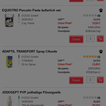
EQUISTRO Percutin Paste äußerlich vet.
O'ZOO GmbH
0
16361912
UVP
**
42,40 €
Unser Preis
*
33,92 €
2
kg
Paste
Sie sparen
8,48 €
(
20%
)
Grundpreis
16,96 €
pro 1 kg
Details
ADAPTIL TRANSPORT Spray f.Hunde
O'ZOO GmbH
1
17364002
UVP
**
16,75 €
Unser Preis
*
13,40 €
20
ml
Spray
Sie sparen
3,35 €
(
20%
)
Grundpreis
670,00 €
pro 1 l
Details
JODOSEPT PVP jodhaltige Flüssigseife
O'ZOO GmbH
0
16361504
UVP
**
36,38 €
Unser Preis
*
29,10 €
250
ml
Flüssigseife