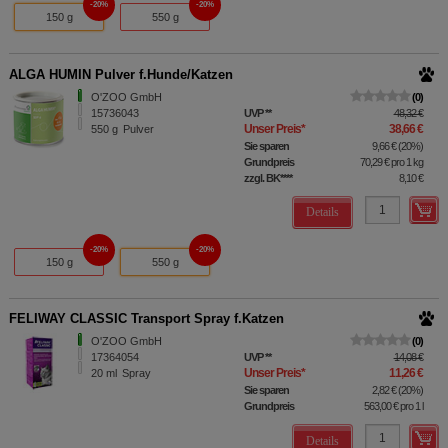
20%
20%
150 g
550 g
ALGA HUMIN Pulver f.Hunde/Katzen
O'ZOO GmbH
0
15736043
UVP
**
48,32 €
Unser Preis
*
38,66 €
550
g
Pulver
Sie sparen
9,66 €
(
20%
)
Grundpreis
70,29 €
pro 1 kg
zzgl. BK
****
8,10 €
Details
20%
20%
150 g
550 g
FELIWAY CLASSIC Transport Spray f.Katzen
O'ZOO GmbH
0
17364054
UVP
**
14,08 €
Unser Preis
*
11,26 €
20
ml
Spray
Sie sparen
2,82 €
(
20%
)
Grundpreis
563,00 €
pro 1 l
Details