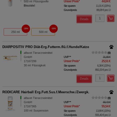
Unser Preis
*
44,04 €
500
ml
Flüssigseife
Biozide!
Sie sparen
11,01 €
(
20%
)
Grundpreis
88,08 €
pro 1 l
Details
20%
20%
250 ml
500 ml
DIARPOSITIV PRO Diät-Erg.Futterm.flü.f.Hunde/Katze
alfavet Tierarzneimittel
0
GmbH
UVP
**
31,89 €
Unser Preis
*
25,51 €
17167299
30
ml
Flüssigkeit
Sie sparen
6,38 €
(
20%
)
Grundpreis
850,33 €
pro 1 l
Details
RODICARE Hairball Erg.Futt.Sus.f.Meerschw./Zwergk.
alfavet Tierarzneimittel
0
GmbH
UVP
**
69,43 €
Unser Preis
*
55,54 €
17167365
100
ml
Suspension
Sie sparen
13,89 €
(
20%
)
Grundpreis
555,40 €
pro 1 l