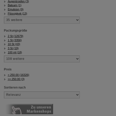
Augentropfen (3)
Balsam (1)
Emulsion (9)
Flüssigkeit (13)
Packungsgröße
2 St (12679)
1 St (3356)
10 St (43)
3 St (19)
100 ml (18)
Preis
< 250.00 (16326)
>= 250.00 (3)
Sortieren nach