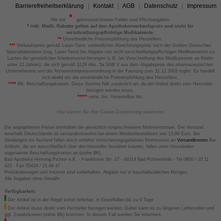
Barrierefreiheitserklärung
Kontakt
AGB
Datenschutz
Impressum
Alle mit
gekennzeichneten Felder sind Pflichtangaben.
*
inkl. MwSt. Rabatte gelten auf den Apothekenverkaufspreis und nicht für
verschreibungspflichtige Medikamente.
**
Unverbindliche Preisempfehlung des Herstellers.
***
Verkaufspreis gemäß Lauer-Taxe; verbindlicher Abrechnungspreis nach der Großen Deutschen
Spezialitätentaxe (sog. Lauer-Taxe) bei Abgabe von nicht verschreibungspflichtigen Medikamenten zu
Lasten der gesetzlichen Krankenversicherungen (z.B. bei Verschreibung des Medikaments an Kinder
unter 12 Jahren), die sich gemäß §129 Abs. 5a SGB V aus dem Abgabepreis des pharmazeutischen
Unternehmens und der Arzneimittelpreisverordnung in der Fassung zum 31.12.2003 ergibt. Es handelt
sich
nicht
um die unverbindliche Preisempfehlung des Herstellers.
****
BK: Beschaffungskosten. Diese Summe fällt zusätzlich an, da der Artikel direkt vom Hersteller
bezogen werden muss.
*****
verw. bis: Verwendbar bis.
Hier können Sie Ihre Cookie-Zustimmung widerrufen
Die angegebenen Preise beinhalten die gesetzlich vorgeschriebene Mehrwertsteuer. Der Versand
innerhalb Deutschlands ist versandkostenfrei bei einem Mindestbestellwert von 13,99 Euro. Bei
Sendungen ins Ausland fallen durch erhöhte Versicherungsgebühren Mehrkosten an
Versandkosten
Bei
Artikeln, die wir ausschließlich über den Hersteller beziehen können, fallen unter Umständen
sogenannte Beschaffungskosten an (siehe BK).
Bad Apotheke Henning Fichter e.K. - Frankfurter Str. 27 - 49214 Bad Rothenfelde - Tel 0800 / 10 11
422 - Fax 05424 / 21 64 47
Preisänderungen und Irrtümer sind vorbehalten. Abgabe nur in haushaltsüblichen Mengen.
Alle Angaben ohne Gewähr.
Verfügbarkeit:
Der Artikel ist in der Regel sofort lieferbar, in Einzelfällen bis zu 6 Tage.
Der Artikel muss direkt vom Hersteller bezogen werden. Daher kann es zu längeren Lieferzeiten und
ggf. Zusatzkosten (siehe BK) kommen. In diesem Fall werden Sie informiert.