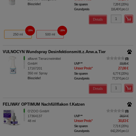
Biozide!
Sie sparen
7,28 €
(
20%
)
Grundpreis
116,40 €
pro 1 l
Details
20%
20%
250 ml
500 ml
VULNOCYN Wundspray Desinfektionsmitt.z.Anw.a.Tier
alfavet Tierarzneimittel
0
GmbH
UVP
**
33,85 €
Unser Preis
*
27,08 €
17167201
350
ml
Spray
Sie sparen
6,77 €
(
20%
)
Biozide!
Grundpreis
77,37 €
pro 1 l
Details
FELIWAY OPTIMUM Nachfüllflakon f.Katzen
O'ZOO GmbH
0
17364137
UVP
**
38,54 €
Unser Preis
*
30,83 €
48
ml
Sie sparen
7,71 €
(
20%
)
Grundpreis
642,29 €
pro 1 l