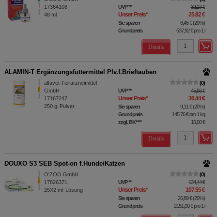
17364108
UVP
**
32,27 €
Unser Preis
*
25,82 €
48
ml
Sie sparen
6,45 €
(
20%
)
Grundpreis
537,92 €
pro 1 l
Details
ALAMIN-T Ergänzungsfuttermittel Plv.f.Brieftauben
alfavet Tierarzneimittel
0
GmbH
UVP
**
45,55 €
Unser Preis
*
36,44 €
17167247
250
g
Pulver
Sie sparen
9,11 €
(
20%
)
Grundpreis
145,76 €
pro 1 kg
zzgl. BK
****
15,00 €
Details
DOUXO S3 SEB Spot-on f.Hunde/Katzen
O'ZOO GmbH
0
17826371
UVP
**
134,44 €
Unser Preis
*
107,55 €
25X2
ml
Lösung
Sie sparen
26,89 €
(
20%
)
Grundpreis
2151,00 €
pro 1 l