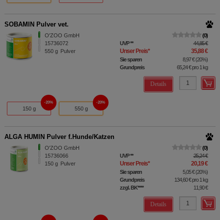
SOBAMIN Pulver vet.
O'ZOO GmbH
0
15736072
UVP
**
44,85 €
Unser Preis
*
35,88 €
550
g
Pulver
Sie sparen
8,97 €
(
20%
)
Grundpreis
65,24 €
pro 1 kg
Details
20%
20%
150 g
550 g
ALGA HUMIN Pulver f.Hunde/Katzen
O'ZOO GmbH
0
15736066
UVP
**
25,24 €
Unser Preis
*
20,19 €
150
g
Pulver
Sie sparen
5,05 €
(
20%
)
Grundpreis
134,60 €
pro 1 kg
zzgl. BK
****
11,90 €
Details