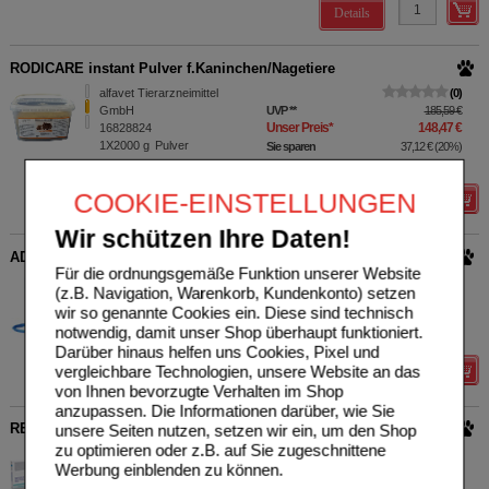
Details
RODICARE instant Pulver f.Kaninchen/Nagetiere
alfavet Tierarzneimittel
0
GmbH
UVP
**
185,59 €
Unser Preis
*
148,47 €
16828824
1X2000
g
Pulver
Sie sparen
37,12 €
(
20%
)
Grundpreis
74,24 €
pro 1 kg
COOKIE-EINSTELLUNGEN
Details
Wir schützen Ihre Daten!
ADAPTIL JUNIOR Halsband f.Hundewelpen
Für die ordnungsgemäße Funktion unserer Website
O'ZOO GmbH
0
(z.B. Navigation, Warenkorb, Kundenkonto) setzen
17364019
UVP
**
45,12 €
wir so genannte Cookies ein. Diese sind technisch
Unser Preis
*
36,10 €
1
St
Halsband
notwendig, damit unser Shop überhaupt funktioniert.
Sie sparen
9,02 €
(
20%
)
Darüber hinaus helfen uns Cookies, Pixel und
vergleichbare Technologien, unsere Website an das
Details
von Ihnen bevorzugte Verhalten im Shop
anzupassen. Die Informationen darüber, wie Sie
REMEND Cornea Augenpflege-Gel f.Hund/Katze/Pferd
unsere Seiten nutzen, setzen wir ein, um den Shop
zu optimieren oder z.B. auf Sie zugeschnittene
O'ZOO GmbH
0
Werbung einblenden zu können.
Unser Preis
*
73,37 €
10343882
6X3
ml
Augentropfen