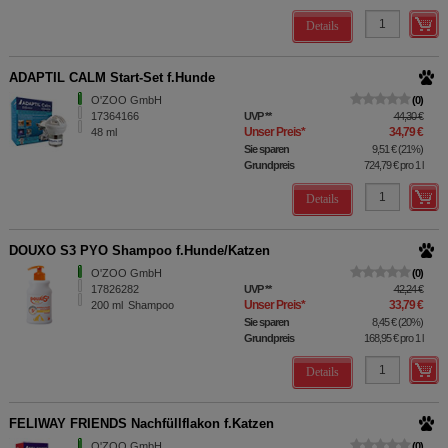
Details
ADAPTIL CALM Start-Set f.Hunde
O'ZOO GmbH
0
17364166
UVP
**
44,30 €
Unser Preis
*
34,79 €
48
ml
Sie sparen
9,51 €
(
21%
)
Grundpreis
724,79 €
pro 1 l
Details
DOUXO S3 PYO Shampoo f.Hunde/Katzen
O'ZOO GmbH
0
17826282
UVP
**
42,24 €
Unser Preis
*
33,79 €
200
ml
Shampoo
Sie sparen
8,45 €
(
20%
)
Grundpreis
168,95 €
pro 1 l
Details
FELIWAY FRIENDS Nachfüllflakon f.Katzen
O'ZOO GmbH
0