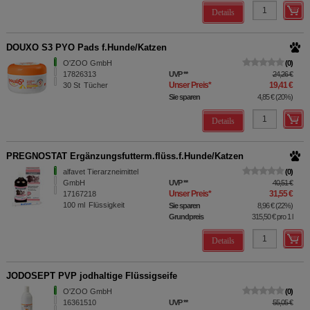
Details
DOUXO S3 PYO Pads f.Hunde/Katzen
O'ZOO GmbH
0
17826313
UVP
**
24,26 €
Unser Preis
*
19,41 €
30
St
Tücher
Sie sparen
4,85 €
(
20%
)
Details
PREGNOSTAT Ergänzungsfutterm.flüss.f.Hunde/Katzen
alfavet Tierarzneimittel
0
GmbH
UVP
**
40,51 €
Unser Preis
*
31,55 €
17167218
100
ml
Flüssigkeit
Sie sparen
8,96 €
(
22%
)
Grundpreis
315,50 €
pro 1 l
Details
JODOSEPT PVP jodhaltige Flüssigseife
O'ZOO GmbH
0
16361510
UVP
**
55,05 €