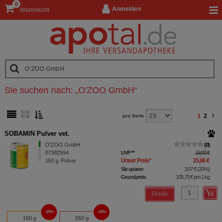
0
Anmelden
Warenkorb
Sie suchen nach:
„
O'ZOO GmbH
“
1
2
pro Seite
SOBAMIN Pulver vet.
O'ZOO GmbH
0
07382594
UVP
**
19,83 €
Unser Preis
*
15,86 €
150
g
Pulver
Sie sparen
3,97 €
(
20%
)
Grundpreis
105,73 €
pro 1 kg
Details
20%
20%
150 g
550 g