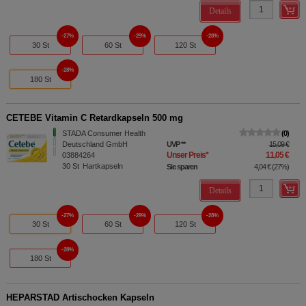
Details
27%
29%
28%
30 St
60 St
120 St
28%
180 St
CETEBE Vitamin C Retardkapseln 500 mg
STADA Consumer Health
0
Deutschland GmbH
UVP
**
15,09 €
Unser Preis
*
11,05 €
03884264
30
St
Hartkapseln
Sie sparen
4,04 €
(
27%
)
Details
27%
29%
28%
30 St
60 St
120 St
28%
180 St
HEPARSTAD Artischocken Kapseln