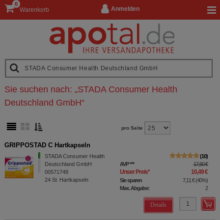
0
Anmelden
Warenkorb
Sie suchen nach:
„
STADA Consumer Health
Deutschland GmbH
“
pro Seite
GRIPPOSTAD C Hartkapseln
STADA Consumer Health
10
Deutschland GmbH
AVP
***
17,60 €
Unser Preis
*
10,49 €
00571748
24
St
Hartkapseln
Sie sparen
7,11 €
(
40%
)
Max. Abgabe:
2
Details