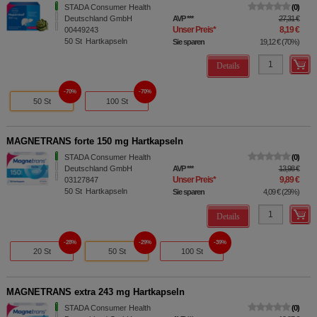
STADA Consumer Health
0
Deutschland GmbH
AVP
***
27,31 €
Unser Preis
*
8,19 €
00449243
50
St
Hartkapseln
Sie sparen
19,12 €
(
70%
)
Details
70%
70%
50 St
100 St
MAGNETRANS forte 150 mg Hartkapseln
STADA Consumer Health
0
Deutschland GmbH
AVP
***
13,98 €
Unser Preis
*
9,89 €
03127847
50
St
Hartkapseln
Sie sparen
4,09 €
(
29%
)
Details
28%
29%
39%
20 St
50 St
100 St
MAGNETRANS extra 243 mg Hartkapseln
STADA Consumer Health
0