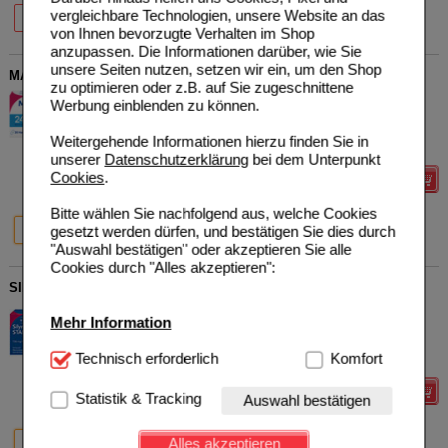
70%
70%
vergleichbare Technologien, unsere Website an das
30 St
100 St
von Ihnen bevorzugte Verhalten im Shop
anzupassen. Die Informationen darüber, wie Sie
unsere Seiten nutzen, setzen wir ein, um den Shop
MAGNETRANS extra 243 mg Hartkapseln
zu optimieren oder z.B. auf Sie zugeschnittene
STADA Consumer Health
0
Werbung einblenden zu können.
Deutschland GmbH
AVP
***
10,49 €
Unser Preis
*
7,49 €
04192999
Weitergehende Informationen hierzu finden Sie in
20
St
Hartkapseln
Sie sparen
3,00 €
(
29%
)
unserer
Datenschutzerklärung
bei dem Unterpunkt
Cookies
.
Details
Bitte wählen Sie nachfolgend aus, welche Cookies
29%
31%
37%
gesetzt werden dürfen, und bestätigen Sie dies durch
20 St
50 St
100 St
"Auswahl bestätigen" oder akzeptieren Sie alle
Cookies durch "Alles akzeptieren":
SILYMARIN STADA 156 mg Hartkapseln
STADA Consumer Health
0
Mehr Information
Deutschland GmbH
AVP
***
26,50 €
Unser Preis
*
7,95 €
18701393
Technisch Notwendig:
Technisch erforderlich
Hierbei handelt es sich um
Komfort
30
St
Hartkapseln
Sie sparen
18,55 €
(
70%
)
Cookies, die für die Grundfunktionen unserer
Website notwendig sind (z.B. Navigation, Warenkorb,
Details
Statistik & Tracking
Auswahl bestätigen
Kundenkonto), weshalb auf diese nicht verzichtet
werden kann.
70%
70%
Alles akzeptieren
30 St
100 St