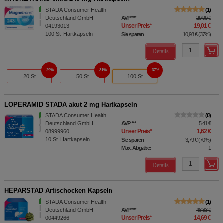
STADA Consumer Health
1
Deutschland GmbH
AVP
***
29,99 €
Unser Preis
*
19,01 €
04193013
100
St
Hartkapseln
Sie sparen
10,98 €
(
37%
)
Details
29%
31%
37%
20 St
50 St
100 St
LOPERAMID STADA akut 2 mg Hartkapseln
STADA Consumer Health
0
Deutschland GmbH
AVP
***
5,41 €
Unser Preis
*
1,62 €
08999960
10
St
Hartkapseln
Sie sparen
3,79 €
(
70%
)
Max. Abgabe:
1
Details
HEPARSTAD Artischocken Kapseln
STADA Consumer Health
1
Deutschland GmbH
AVP
***
48,83 €
Unser Preis
*
14,69 €
00449266