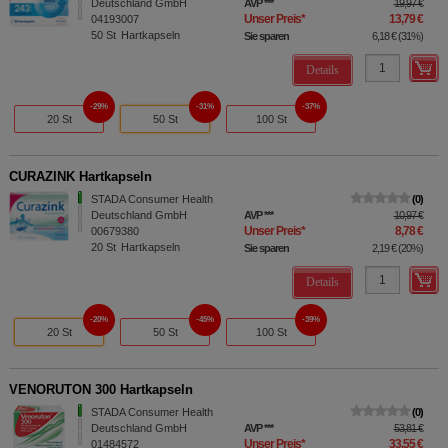
Deutschland GmbH
AVP
***
19,97 €
Unser Preis
*
13,79 €
04193007
50
St
Hartkapseln
Sie sparen
6,18 €
(
31%
)
Details
29%
31%
37%
20 St
50 St
100 St
CURAZINK Hartkapseln
STADA Consumer Health
0
Deutschland GmbH
AVP
***
10,97 €
Unser Preis
*
8,78 €
00679380
20
St
Hartkapseln
Sie sparen
2,19 €
(
20%
)
Details
20%
45%
39%
20 St
50 St
100 St
VENORUTON 300 Hartkapseln
STADA Consumer Health
0
Deutschland GmbH
AVP
***
53,81 €
Unser Preis
*
33,55 €
01484572