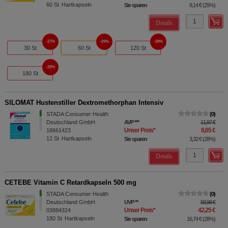
60
St
Hartkapseln
Sie sparen
8,14 €
(
29%
)
Details
27%
29%
28%
30 St
60 St
120 St
28%
180 St
SILOMAT Hustenstiller Dextromethorphan Intensiv
STADA Consumer Health
0
Deutschland GmbH
AVP
***
11,97 €
Unser Preis
*
8,65 €
18661423
12
St
Hartkapseln
Sie sparen
3,32 €
(
28%
)
Details
CETEBE Vitamin C Retardkapseln 500 mg
STADA Consumer Health
0
Deutschland GmbH
UVP
**
58,99 €
Unser Preis
*
42,25 €
03884324
180
St
Hartkapseln
Sie sparen
16,74 €
(
28%
)