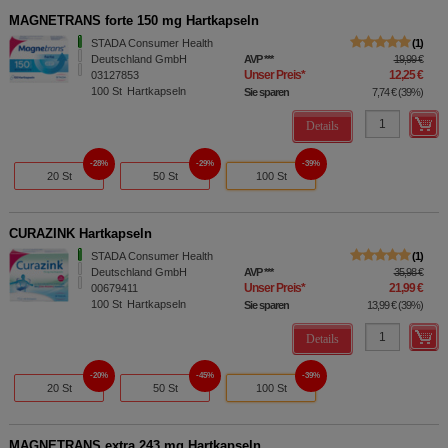
MAGNETRANS forte 150 mg Hartkapseln
STADA Consumer Health
1
Deutschland GmbH
AVP
***
19,99 €
Unser Preis
*
12,25 €
03127853
100
St
Hartkapseln
Sie sparen
7,74 €
(
39%
)
Details
28%
29%
39%
20 St
50 St
100 St
CURAZINK Hartkapseln
STADA Consumer Health
1
Deutschland GmbH
AVP
***
35,98 €
Unser Preis
*
21,99 €
00679411
100
St
Hartkapseln
Sie sparen
13,99 €
(
39%
)
Details
20%
45%
39%
20 St
50 St
100 St
MAGNETRANS extra 243 mg Hartkapseln