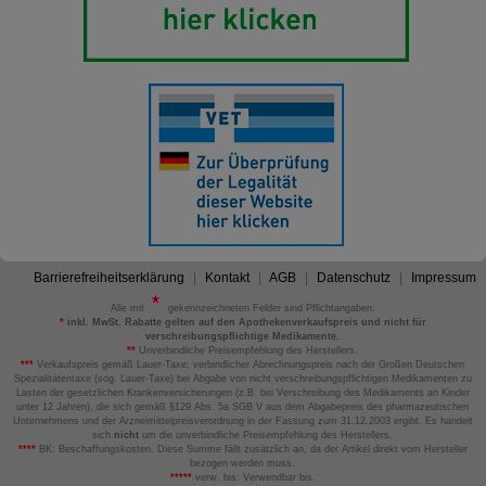
Barrierefreiheitserklärung
Kontakt
AGB
Datenschutz
Impressum
Alle mit
gekennzeichneten Felder sind Pflichtangaben.
*
inkl. MwSt. Rabatte gelten auf den Apothekenverkaufspreis und nicht für
verschreibungspflichtige Medikamente.
**
Unverbindliche Preisempfehlung des Herstellers.
***
Verkaufspreis gemäß Lauer-Taxe; verbindlicher Abrechnungspreis nach der Großen Deutschen
Spezialitätentaxe (sog. Lauer-Taxe) bei Abgabe von nicht verschreibungspflichtigen Medikamenten zu
Lasten der gesetzlichen Krankenversicherungen (z.B. bei Verschreibung des Medikaments an Kinder
unter 12 Jahren), die sich gemäß §129 Abs. 5a SGB V aus dem Abgabepreis des pharmazeutischen
Unternehmens und der Arzneimittelpreisverordnung in der Fassung zum 31.12.2003 ergibt. Es handelt
sich
nicht
um die unverbindliche Preisempfehlung des Herstellers.
****
BK: Beschaffungskosten. Diese Summe fällt zusätzlich an, da der Artikel direkt vom Hersteller
bezogen werden muss.
*****
verw. bis: Verwendbar bis.