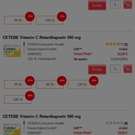
Details
70%
70%
30 St
100 St
CETEBE Vitamin C Retardkapseln 500 mg
STADA Consumer Health
1
Deutschland GmbH
UVP
**
44,99 €
Unser Preis
*
32,45 €
03884301
120
St
Hartkapseln
Sie sparen
12,54 €
(
28%
)
Details
27%
29%
28%
30 St
60 St
120 St
28%
180 St
CETEBE Vitamin C Retardkapseln 500 mg
STADA Consumer Health
0
Deutschland GmbH
UVP
**
27,99 €
Unser Preis
*
19,85 €
03884287