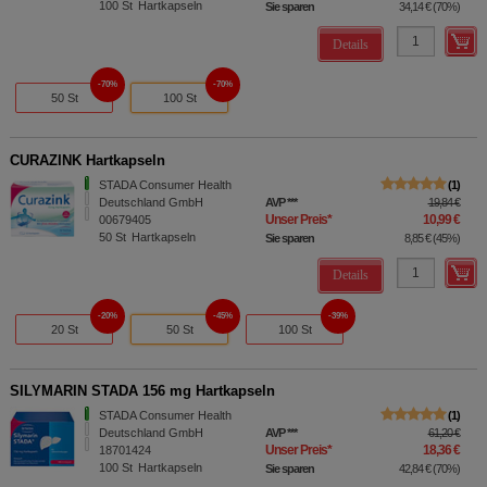
100
St
Hartkapseln
Sie sparen
34,14 €
(
70%
)
Details
70%
70%
50 St
100 St
CURAZINK Hartkapseln
STADA Consumer Health
1
Deutschland GmbH
AVP
***
19,84 €
Unser Preis
*
10,99 €
00679405
50
St
Hartkapseln
Sie sparen
8,85 €
(
45%
)
Details
20%
45%
39%
20 St
50 St
100 St
SILYMARIN STADA 156 mg Hartkapseln
STADA Consumer Health
1
Deutschland GmbH
AVP
***
61,20 €
Unser Preis
*
18,36 €
18701424
100
St
Hartkapseln
Sie sparen
42,84 €
(
70%
)