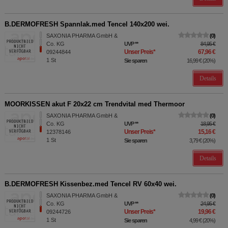
B.DERMOFRESH Spannlak.med Tencel 140x200 wei.
SAXONIA PHARMA GmbH &
0
Co. KG
UVP
**
84,95 €
Unser Preis
*
67,96 €
09244844
1
St
Sie sparen
16,99 €
(
20%
)
Details
MOORKISSEN akut F 20x22 cm Trendvital med Thermoor
SAXONIA PHARMA GmbH &
0
Co. KG
UVP
**
18,95 €
Unser Preis
*
15,16 €
12378146
1
St
Sie sparen
3,79 €
(
20%
)
Details
B.DERMOFRESH Kissenbez.med Tencel RV 60x40 wei.
SAXONIA PHARMA GmbH &
0
Co. KG
UVP
**
24,95 €
Unser Preis
*
19,96 €
09244726
1
St
Sie sparen
4,99 €
(
20%
)