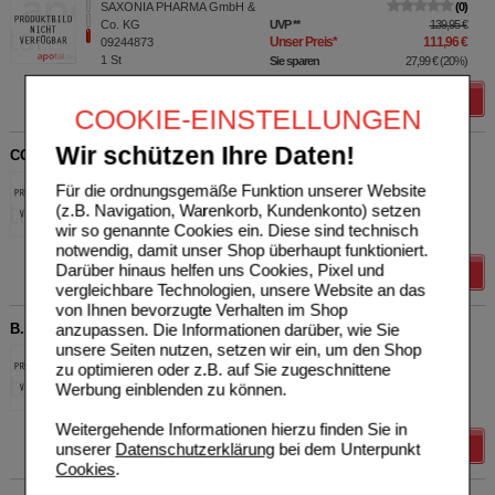
SAXONIA PHARMA GmbH &
0
Co. KG
UVP
**
139,95 €
Unser Preis
*
111,96 €
09244873
1
St
Sie sparen
27,99 €
(
20%
)
Details
COOKIE-EINSTELLUNGEN
Wir schützen Ihre Daten!
COVISAFE Schutzmaske pastellgrün
SAXONIA PHARMA GmbH &
0
Für die ordnungsgemäße Funktion unserer Website
Co. KG
UVP
**
12,95 €
(z.B. Navigation, Warenkorb, Kundenkonto) setzen
Unser Preis
*
10,36 €
16882752
wir so genannte Cookies ein. Diese sind technisch
1
St
Sie sparen
2,59 €
(
20%
)
notwendig, damit unser Shop überhaupt funktioniert.
Darüber hinaus helfen uns Cookies, Pixel und
Details
vergleichbare Technologien, unsere Website an das
von Ihnen bevorzugte Verhalten im Shop
B.DERMOFRESH Kissenbez.med Tencel RV 80x40 wei.
anzupassen. Die Informationen darüber, wie Sie
unsere Seiten nutzen, setzen wir ein, um den Shop
SAXONIA PHARMA GmbH &
0
zu optimieren oder z.B. auf Sie zugeschnittene
Co. KG
UVP
**
24,95 €
Werbung einblenden zu können.
Unser Preis
*
19,96 €
09244749
1
St
Sie sparen
4,99 €
(
20%
)
Weitergehende Informationen hierzu finden Sie in
Details
unserer
Datenschutzerklärung
bei dem Unterpunkt
Cookies
.