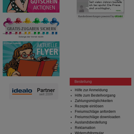
Informationen über die Art und Weise der Nutzung
unserer Website sammeln, mit deren Hilfe wir unsere
Website weiter für Sie optimieren können, den Inhalt
auf unserer Website aber auch die Werbung auf
Drittseiten möglichst relevant für Sie zu gestalten.
Bitte beachten Sie, dass Daten hierfür teilweise an
Dritte wie z.B. Google oder soziale Medien
übertragen werden.
Bestellung
Hilfe zur Anmeldung
Hilfe zum Bestellvorgang
Zahlungsmöglichkeiten
Rezepte einlösen
Freiumschläge anfordern
Freiumschläge downloaden
Auslandsbestellung
Reklamation
Widerrufsformular