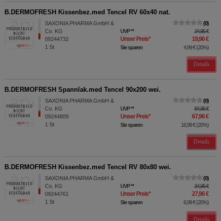
B.DERMOFRESH Kissenbez.med Tencel RV 60x40 nat.
SAXONIA PHARMA GmbH &
0
Co. KG
UVP
**
24,95 €
Unser Preis
*
19,96 €
09244732
1
St
Sie sparen
4,99 €
(
20%
)
Details
B.DERMOFRESH Spannlak.med Tencel 90x200 wei.
SAXONIA PHARMA GmbH &
0
Co. KG
UVP
**
84,95 €
Unser Preis
*
67,96 €
09244809
1
St
Sie sparen
16,99 €
(
20%
)
Details
B.DERMOFRESH Kissenbez.med Tencel RV 80x80 wei.
SAXONIA PHARMA GmbH &
0
Co. KG
UVP
**
34,95 €
Unser Preis
*
27,96 €
09244761
1
St
Sie sparen
6,99 €
(
20%
)
Details