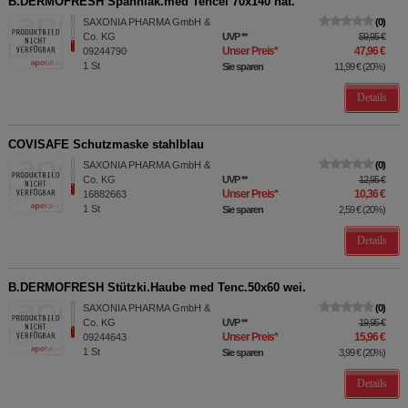
B.DERMOFRESH Spannlak.med Tencel 70x140 nat.
SAXONIA PHARMA GmbH &
0
Co. KG
UVP
**
59,95 €
Unser Preis
*
47,96 €
09244790
1
St
Sie sparen
11,99 €
(
20%
)
Details
COVISAFE Schutzmaske stahlblau
SAXONIA PHARMA GmbH &
0
Co. KG
UVP
**
12,95 €
Unser Preis
*
10,36 €
16882663
1
St
Sie sparen
2,59 €
(
20%
)
Details
B.DERMOFRESH Stützki.Haube med Tenc.50x60 wei.
SAXONIA PHARMA GmbH &
0
Co. KG
UVP
**
19,95 €
Unser Preis
*
15,96 €
09244643
1
St
Sie sparen
3,99 €
(
20%
)
Details