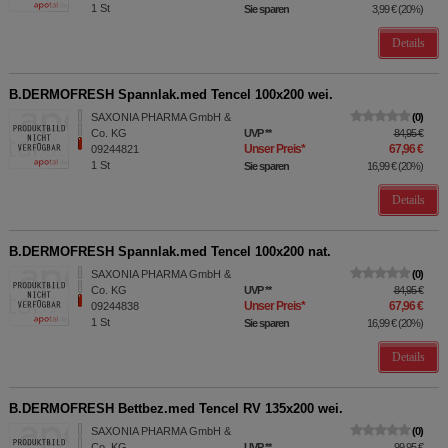
1
St
Sie sparen
3,99 €
(
20%
)
Details
B.DERMOFRESH Spannlak.med Tencel 100x200 wei.
SAXONIA PHARMA GmbH &
0
Co. KG
UVP
**
84,95 €
Unser Preis
*
67,96 €
09244821
1
St
Sie sparen
16,99 €
(
20%
)
Details
B.DERMOFRESH Spannlak.med Tencel 100x200 nat.
SAXONIA PHARMA GmbH &
0
Co. KG
UVP
**
84,95 €
Unser Preis
*
67,96 €
09244838
1
St
Sie sparen
16,99 €
(
20%
)
Details
B.DERMOFRESH Bettbez.med Tencel RV 135x200 wei.
SAXONIA PHARMA GmbH &
0
Co. KG
UVP
**
99,95 €