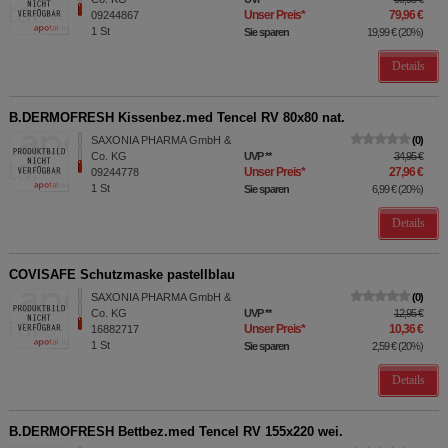
Unser Preis
*
79,96 €
09244867
1
St
Sie sparen
19,99 €
(
20%
)
Details
B.DERMOFRESH Kissenbez.med Tencel RV 80x80 nat.
SAXONIA PHARMA GmbH &
0
Co. KG
UVP
**
34,95 €
Unser Preis
*
27,96 €
09244778
1
St
Sie sparen
6,99 €
(
20%
)
Details
COVISAFE Schutzmaske pastellblau
SAXONIA PHARMA GmbH &
0
Co. KG
UVP
**
12,95 €
Unser Preis
*
10,36 €
16882717
1
St
Sie sparen
2,59 €
(
20%
)
Details
B.DERMOFRESH Bettbez.med Tencel RV 155x220 wei.