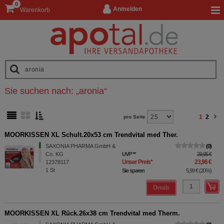
0
Anmelden
Warenkorb
Sie suchen nach:
„
aronia
“
1
2
pro Seite
MOORKISSEN XL Schult.20x53 cm Trendvital med Ther.
SAXONIA PHARMA GmbH &
0
Co. KG
UVP
**
29,95 €
Unser Preis
*
23,96 €
12378117
1
St
Sie sparen
5,99 €
(
20%
)
Details
MOORKISSEN XL Rück.26x38 cm Trendvital med Therm.