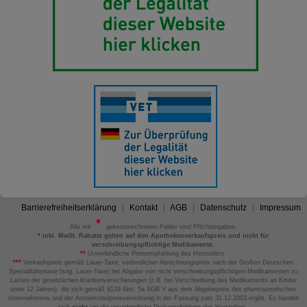
Barrierefreiheitserklärung
Kontakt
AGB
Datenschutz
Impressum
Alle mit
gekennzeichneten Felder sind Pflichtangaben.
*
inkl. MwSt. Rabatte gelten auf den Apothekenverkaufspreis und nicht für
verschreibungspflichtige Medikamente.
**
Unverbindliche Preisempfehlung des Herstellers.
***
Verkaufspreis gemäß Lauer-Taxe; verbindlicher Abrechnungspreis nach der Großen Deutschen
Spezialitätentaxe (sog. Lauer-Taxe) bei Abgabe von nicht verschreibungspflichtigen Medikamenten zu
Lasten der gesetzlichen Krankenversicherungen (z.B. bei Verschreibung des Medikaments an Kinder
unter 12 Jahren), die sich gemäß §129 Abs. 5a SGB V aus dem Abgabepreis des pharmazeutischen
Unternehmens und der Arzneimittelpreisverordnung in der Fassung zum 31.12.2003 ergibt. Es handelt