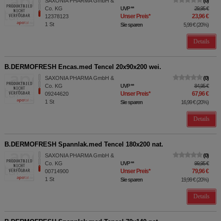
SAXONIA PHARMA GmbH &
0
Co. KG
UVP
**
29,95 €
Unser Preis
*
23,96 €
12378123
1
St
Sie sparen
5,99 €
(
20%
)
Details
B.DERMOFRESH Encas.med Tencel 20x90x200 wei.
SAXONIA PHARMA GmbH &
0
Co. KG
UVP
**
84,95 €
Unser Preis
*
67,96 €
09244620
1
St
Sie sparen
16,99 €
(
20%
)
Details
B.DERMOFRESH Spannlak.med Tencel 180x200 nat.
SAXONIA PHARMA GmbH &
0
Co. KG
UVP
**
99,95 €
Unser Preis
*
79,96 €
00714900
1
St
Sie sparen
19,99 €
(
20%
)
Details