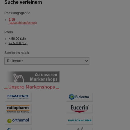
Suche verfeinern
Packungsgröße
1 St
(auswahl entfernen)
Preis
< 50.00 (18)
>= 50.00 (12)
Sortieren nach