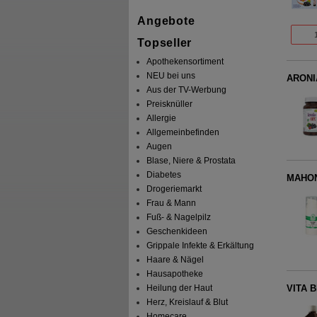
Angebote
Topseller
Apothekensortiment
NEU bei uns
ARONI
Aus der TV-Werbung
Preisknüller
Allergie
Allgemeinbefinden
Augen
Blase, Niere & Prostata
Diabetes
MAHON
Drogeriemarkt
Frau & Mann
Fuß- & Nagelpilz
Geschenkideen
Grippale Infekte & Erkältung
Haare & Nägel
Hausapotheke
Heilung der Haut
VITA B
Herz, Kreislauf & Blut
Homecare