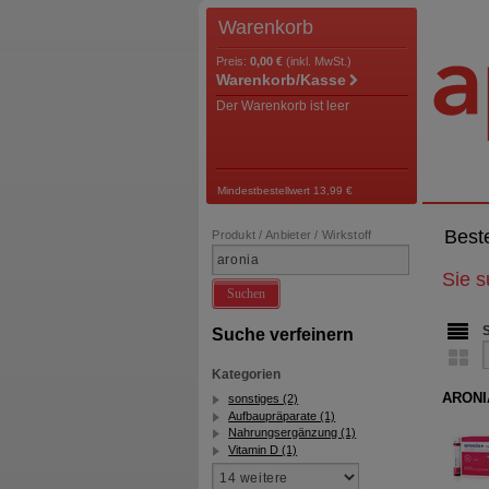
Warenkorb
Preis:
0,00 €
(inkl. MwSt.)
Warenkorb/Kasse
Der Warenkorb ist leer
Mindestbestellwert 13,99 €
Best
Produkt / Anbieter / Wirkstoff
Sie 
Suchen
Suche verfeinern
Kategorien
ARONI
sonstiges (2)
Aufbaupräparate (1)
Nahrungsergänzung (1)
Vitamin D (1)