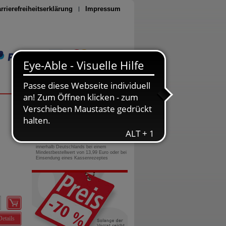
rrierefreiheitserklärung
Impressum
Seite drucken
0800-10 11 422
gebührenfreie Rufnummer
Versandkostenfrei
innerhalb Deutschlands bei einem
Mindestbestellwert von 13,99 Euro oder bei
Einsendung eines Kassenrezeptes
Details