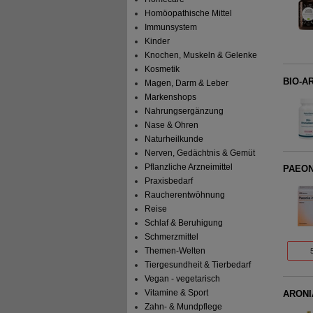
Homöopathische Mittel
Immunsystem
Kinder
Knochen, Muskeln & Gelenke
Kosmetik
BIO-A
Magen, Darm & Leber
Markenshops
Nahrungsergänzung
Nase & Ohren
Naturheilkunde
Nerven, Gedächtnis & Gemüt
Pflanzliche Arzneimittel
PAEON
Praxisbedarf
Raucherentwöhnung
Reise
Schlaf & Beruhigung
Schmerzmittel
Themen-Welten
Tiergesundheit & Tierbedarf
Vegan - vegetarisch
Vitamine & Sport
ARONIA
Zahn- & Mundpflege