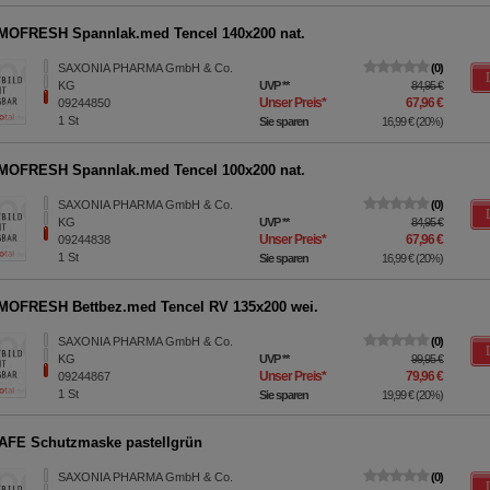
OFRESH Spannlak.med Tencel 140x200 nat.
SAXONIA PHARMA GmbH & Co.
0
KG
UVP
**
84,95 €
Unser Preis
*
67,96 €
09244850
1
St
Sie sparen
16,99 €
(
20%
)
OFRESH Spannlak.med Tencel 100x200 nat.
SAXONIA PHARMA GmbH & Co.
0
KG
UVP
**
84,95 €
Unser Preis
*
67,96 €
09244838
1
St
Sie sparen
16,99 €
(
20%
)
OFRESH Bettbez.med Tencel RV 135x200 wei.
SAXONIA PHARMA GmbH & Co.
0
KG
UVP
**
99,95 €
Unser Preis
*
79,96 €
09244867
1
St
Sie sparen
19,99 €
(
20%
)
FE Schutzmaske pastellgrün
SAXONIA PHARMA GmbH & Co.
0