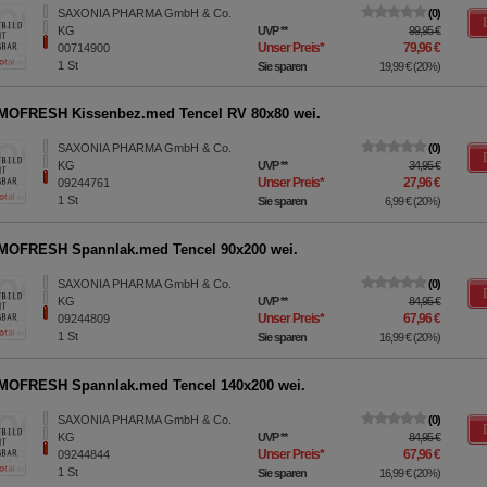
SAXONIA PHARMA GmbH & Co.
0
KG
UVP
**
99,95 €
Unser Preis
*
79,96 €
00714900
1
St
Sie sparen
19,99 €
(
20%
)
MOFRESH Kissenbez.med Tencel RV 80x80 wei.
SAXONIA PHARMA GmbH & Co.
0
KG
UVP
**
34,95 €
Unser Preis
*
27,96 €
09244761
1
St
Sie sparen
6,99 €
(
20%
)
MOFRESH Spannlak.med Tencel 90x200 wei.
SAXONIA PHARMA GmbH & Co.
0
KG
UVP
**
84,95 €
Unser Preis
*
67,96 €
09244809
1
St
Sie sparen
16,99 €
(
20%
)
MOFRESH Spannlak.med Tencel 140x200 wei.
SAXONIA PHARMA GmbH & Co.
0
KG
UVP
**
84,95 €
Unser Preis
*
67,96 €
09244844
1
St
Sie sparen
16,99 €
(
20%
)