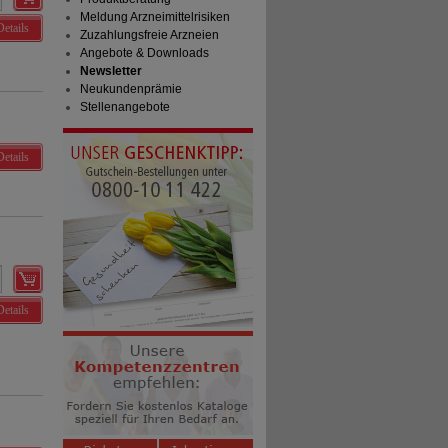
Meldung Arzneimittelrisiken
Details
Zuzahlungsfreie Arzneien
Angebote & Downloads
Newsletter
Neukundenprämie
Stellenangebote
Details
Details