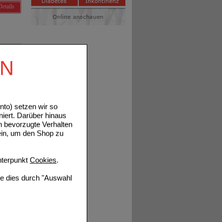
Details
EN
Details
to) setzen wir so
niert. Darüber hinaus
n bevorzugte Verhalten
ein, um den Shop zu
terpunkt
Cookies
.
Details
ie dies durch "Auswahl
Details