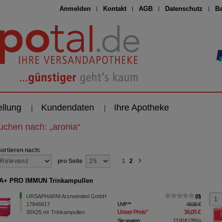
Anmelden
Kontakt
AGB
Datenschutz
Ba
ellung
Kundendaten
Ihre Apotheke
suchen nach:
„
aronia
“
Sortieren nach:
pro Seite
1
2
A+ PRO IMMUN Trinkampullen
URSAPHARM Arzneimittel GmbH
0
17846617
UVP
**
49,95 €
Unser Preis
*
36,05 €
30X25
ml
Trinkampullen
Sie sparen
13,90 €
(
28%
)