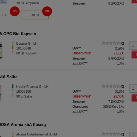
30
St
Ampullen
Sie sparen
8,39 €
(
20%
)
20%
20%
10 St
30 St
A-OPC Bio Kapseln
Espara GmbH
0
19150848
UVP
**
28,90 €
Unser Preis
*
23,12 €
60
St
Kapseln
Sie sparen
5,78 €
(
20%
)
zzgl. BK
****
3,50 €
IA Salbe
Hecht-Pharma GmbH
0
18008108
UVP
**
35,50 €
Unser Preis
*
28,40 €
90
g
Salbe
Sie sparen
7,10 €
(
20%
)
Grundpreis
315,56 €
pro 1 kg
zzgl. BK
****
6,20 €
IOSA Aronia kbA flüssig
allcura Naturheilmittel GmbH
0