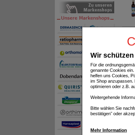
ARONI
C
Wir schützen 
Für die ordnungsgemäß
genannte Cookies ein. 
helfen uns Cookies, P
CANNAF
im Shop anzupassen. D
optimieren oder z.B. 
Weitergehende Informat
Bitte wählen Sie nach
bestätigen" oder akzep
COVISA
Mehr Information