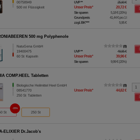
00758949
UVP
**
25,90 €
Unser Preis
*
20,72 €
500
ml
Flüssigkeit
Sie sparen
5,18 €
(
20%
)
Grundpreis
41,44 €
pro 1 l
zzgl. BK
****
5,95 €
RONIABEEREN 500 mg Polyphenole
NatuGena GmbH
0
19400475
UVP
**
49,95 €
Unser Preis
*
39,96 €
60
St
Kapseln
Sie sparen
9,99 €
(
20%
)
IA COMP.HEEL Tabletten
Biologische Heilmittel Heel GmbH
0
Unser Preis
*
44,82 €
08541770
250
St
Tabletten
20%
50 St
250 St
-ELIXIER Dr.Jacob's