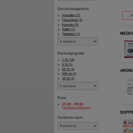
Darreichungsform
Ampullen (1)
7X
Flüssigkeit (2)
Kapseln (5)
Salbe (1)
MEDOX 
Tabletten (1)
Packungsgröße
1 St (15)
5 St (5)
60 St (2)
ARONIA
500 ml (2)
30 St (2)
Preis
25.00 - 99.99
(auswahl entfernen)
DOPPE
Sortieren nach