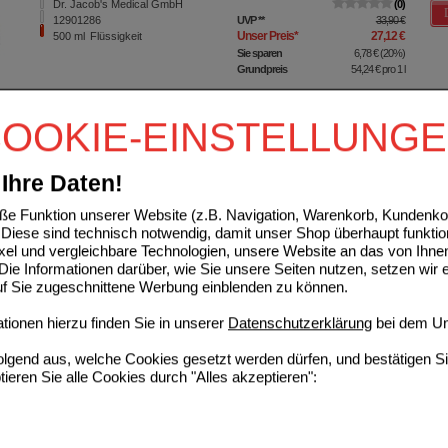
Dr. Jacob's Medical GmbH
0
12901286
UVP
**
33,90 €
Unser Preis
*
27,12 €
500
ml
Flüssigkeit
Sie sparen
6,78 €
(
20%
)
Grundpreis
54,24 €
pro 1 l
A APFELBEEREN Kapseln
OOKIE-EINSTELLUNG
Hirundo Products
0
05983993
UVP
**
39,95 €
Unser Preis
*
31,96 €
200
St
Kapseln
Ihre Daten!
Sie sparen
7,99 €
(
20%
)
zzgl. BK
****
6,50 €
e Funktion unserer Website (z.B. Navigation, Warenkorb, Kundenkon
Diese sind technisch notwendig, damit unser Shop überhaupt funktio
ixel und vergleichbare Technologien, unsere Website an das von Ihne
IX-ID THC Schnelltest-Set
ie Informationen darüber, wie Sie unsere Seiten nutzen, setzen wir 
auf Sie zugeschnittene Werbung einblenden zu können.
Saxonia Diagnostics GmbH
0
Unser Preis
*
41,57 €
17306200
5
St
Teststreifen
ionen hierzu finden Sie in unserer
Datenschutzerklärung
bei dem Un
folgend aus, welche Cookies gesetzt werden dürfen, und bestätigen S
tieren Sie alle Cookies durch "Alles akzeptieren":
FE Schutzmaske stahlblau
SAXONIA PHARMA GmbH & Co.
0
KG
UVP
**
49,95 €
Unser Preis
*
39,96 €
16882686