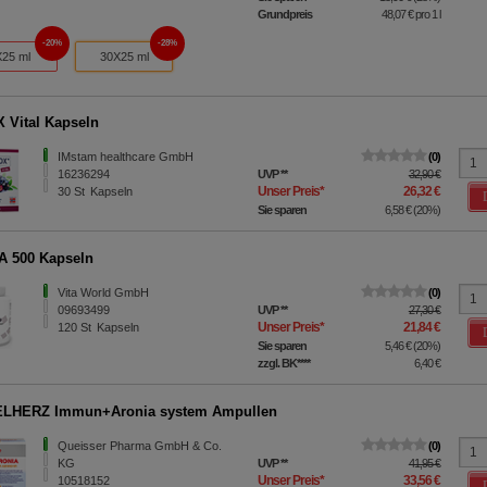
Grundpreis
48,07 €
pro 1 l
20%
28%
25 ml
30X25 ml
Vital Kapseln
IMstam healthcare GmbH
0
16236294
UVP
**
32,90 €
Unser Preis
*
26,32 €
30
St
Kapseln
Sie sparen
6,58 €
(
20%
)
 500 Kapseln
Vita World GmbH
0
09693499
UVP
**
27,30 €
Unser Preis
*
21,84 €
120
St
Kapseln
Sie sparen
5,46 €
(
20%
)
zzgl. BK
****
6,40 €
LHERZ Immun+Aronia system Ampullen
Queisser Pharma GmbH & Co.
0
KG
UVP
**
41,95 €
Unser Preis
*
33,56 €
10518152