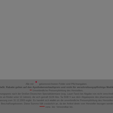
Alle mit
gekennzeichneten Felder sind Pflichtangaben.
MwSt. Rabatte gelten auf den Apothekenverkaufspreis und nicht für verschreibungspflichtige Medi
**
Unverbindliche Preisempfehlung des Herstellers.
nungspreis nach der Großen Deutschen Spezialitätentaxe (sog. Lauer-Taxe) bei Abgabe von nicht verschrei
ts an Kinder unter 12 Jahren), die sich gemäß §129 Abs. 5a SGB V aus dem Abgabepreis des pharmazeutis
assung zum 31.12.2003 ergibt. Es handelt sich
nicht
um die unverbindliche Preisempfehlung des Hersteller
 Beschaffungskosten. Diese Summe fällt zusätzlich an, da der Artikel direkt vom Hersteller bezogen werd
*****
verw. bis: Verwendbar bis.