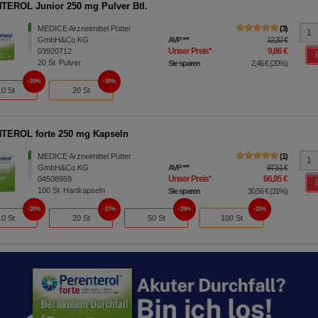
EROL Junior 250 mg Pulver Btl.
MEDICE Arzneimittel Pütter
3
GmbH&Co.KG
AVP
***
12,32 €
Unser Preis
*
9,86 €
03920712
20
St
Pulver
Sie sparen
2,46 €
(
20%
)
20%
20%
10 St
20 St
TEROL forte 250 mg Kapseln
MEDICE Arzneimittel Pütter
1
GmbH&Co.KG
AVP
***
97,51 €
Unser Preis
*
66,95 €
04508959
100
St
Hartkapseln
Sie sparen
30,56 €
(
31%
)
20%
27%
29%
31%
10 St
20 St
50 St
100 St