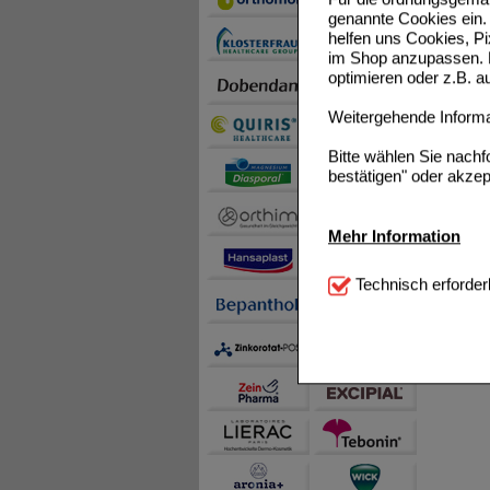
genannte Cookies ein. 
helfen uns Cookies, P
im Shop anzupassen. D
optimieren oder z.B. 
Weitergehende Informat
Bitte wählen Sie nach
bestätigen" oder akzep
Mehr Information
Technisch Notwendi
Technisch erforder
notwendig sind (z.B. N
Komfort:
Diese Cookie
beispielsweise für di
Spracheinstellung) an
Inhalte anzuzeigen un
Statistik & Tracking:
H
sammeln, mit deren Hil
auch die Werbung auf Dr