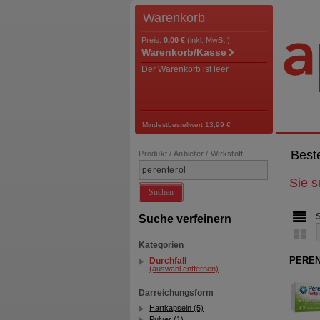
Warenkorb
Preis:
0,00 €
(inkl. MwSt.)
Warenkorb/Kasse
Der Warenkorb ist leer
Mindestbestellwert 13,99 €
Best
Produkt / Anbieter / Wirkstoff
Sie 
Suchen
Suche verfeinern
Kategorien
PEREN
Durchfall
(auswahl entfernen)
Darreichungsform
Hartkapseln (5)
Pulver (1)