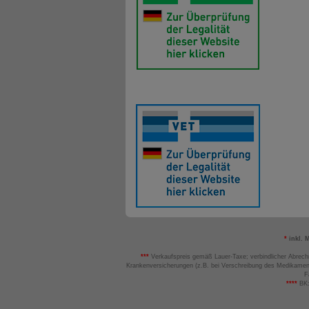
*
inkl. 
***
Verkaufspreis gemäß Lauer-Taxe; verbindlicher Abrech
Krankenversicherungen (z.B. bei Verschreibung des Medikamen
F
****
BK: