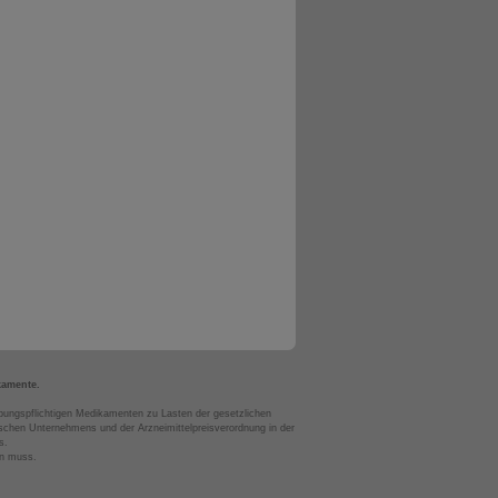
kamente.
bungspflichtigen Medikamenten zu Lasten der gesetzlichen
chen Unternehmens und der Arzneimittelpreisverordnung in der
s.
en muss.