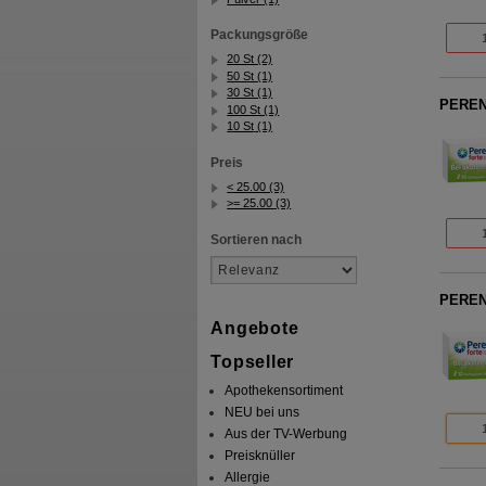
Packungsgröße
20 St (2)
50 St (1)
30 St (1)
PEREN
100 St (1)
10 St (1)
Preis
< 25.00 (3)
>= 25.00 (3)
Sortieren nach
PEREN
Angebote
Topseller
Apothekensortiment
NEU bei uns
Aus der TV-Werbung
Preisknüller
Allergie