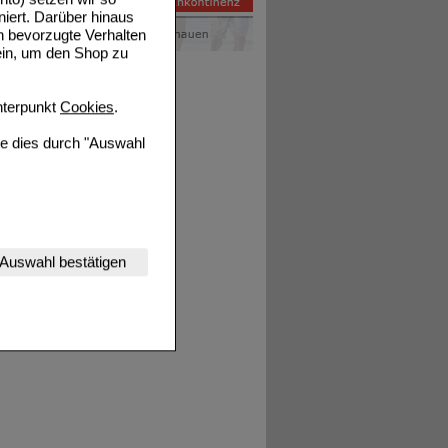
niert. Darüber hinaus
n bevorzugte Verhalten
ein, um den Shop zu
terpunkt
Cookies
.
ie dies durch "Auswahl
nserer Website
Auswahl bestätigen
tet werden kann.
estalten,
rhaltensweisen (z.B.
nisse zugeschrittene
ng unserer Website
uf unserer Website aber
, dass Daten hierfür