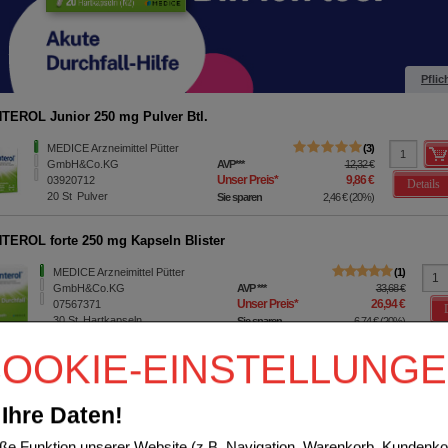
Pflic
TEROL forte 250 mg Kapseln
MEDICE Arzneimittel Pütter
1
GmbH&Co.KG
AVP
***
97,51 €
Unser Preis
*
66,95 €
04508959
Details
100
St
Hartkapseln
Sie sparen
30,56 €
(
31%
)
EROL forte 250 mg Kapseln Blister
MEDICE Arzneimittel Pütter
1
GmbH&Co.KG
AVP
***
33,68 €
Unser Preis
*
26,94 €
07567371
30
St
Hartkapseln
Sie sparen
6,74 €
(
20%
)
OOKIE-EINSTELLUNG
Sortieren nach:
pro Seite
Ihre Daten!
e Funktion unserer Website (z.B. Navigation, Warenkorb, Kundenkon