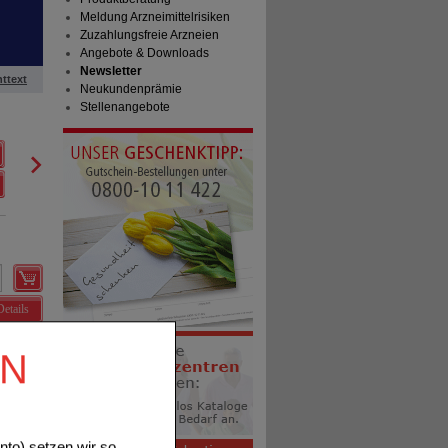
Meldung Arzneimittelrisiken
Zuzahlungsfreie Arzneien
Angebote & Downloads
Newsletter
httext
Neukundenprämie
Stellenangebote
PERENTEROL forte 250 mg Kapseln
MEDICE Arzneimittel Pütter
1
GmbH&Co.KG
AVP
***
12,46 €
Unser Preis
*
9,97 €
04796852
10
St
Hartkapseln
Sie sparen
2,49 €
(
20%
)
Details
EN
to) setzen wir so