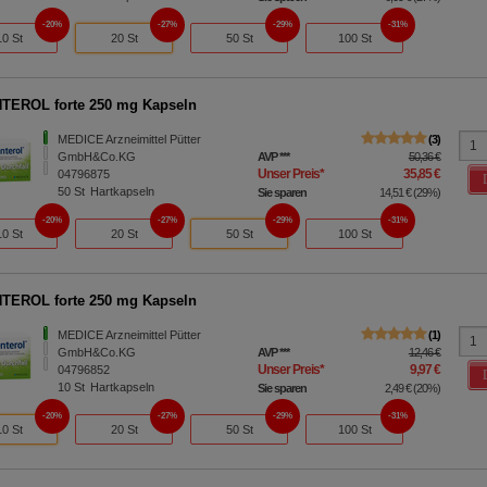
20%
27%
29%
31%
10 St
20 St
50 St
100 St
TEROL forte 250 mg Kapseln
MEDICE Arzneimittel Pütter
3
GmbH&Co.KG
AVP
***
50,36 €
Unser Preis
*
35,85 €
04796875
50
St
Hartkapseln
Sie sparen
14,51 €
(
29%
)
20%
27%
29%
31%
10 St
20 St
50 St
100 St
TEROL forte 250 mg Kapseln
MEDICE Arzneimittel Pütter
1
GmbH&Co.KG
AVP
***
12,46 €
Unser Preis
*
9,97 €
04796852
10
St
Hartkapseln
Sie sparen
2,49 €
(
20%
)
20%
27%
29%
31%
10 St
20 St
50 St
100 St