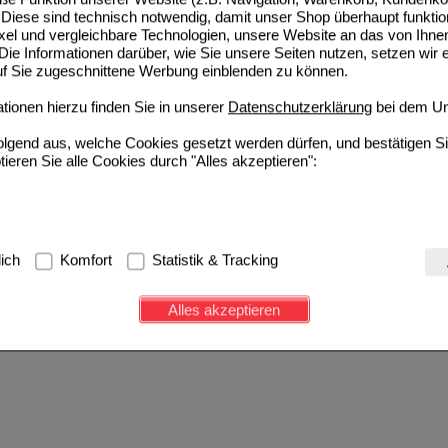
Diese sind technisch notwendig, damit unser Shop überhaupt funktio
ixel und vergleichbare Technologien, unsere Website an das von Ihne
ie Informationen darüber, wie Sie unsere Seiten nutzen, setzen wir 
auf Sie zugeschnittene Werbung einblenden zu können.
ionen hierzu finden Sie in unserer
Datenschutzerklärung
bei dem Un
folgend aus, welche Cookies gesetzt werden dürfen, und bestätigen S
tieren Sie alle Cookies durch "Alles akzeptieren":
g:
Hierbei handelt es sich um Cookies, die für die Grundfunktionen u
lich
Komfort
Statistik & Tracking
avigation, Warenkorb, Kundenkonto), weshalb auf diese nicht verzich
s werden genutzt um das Einkaufserlebnis noch ansprechender zu g
Alles akzeptieren
e Wiedererkennung des Besuchers oder unsere Seite an bevorzugte Ve
zupassen. Komfort-Cookies ermöglichen es uns auch auf Ihre Bedürf
d unser Partnerprogramm zu betreiben.
ierüber lassen sich Informationen über die Art und Weise der Nutzu
fe wir unsere Website weiter für Sie optimieren können, den Inhalt a
ittseiten möglichst relevant für Sie zu gestalten. Bitte beachten Sie