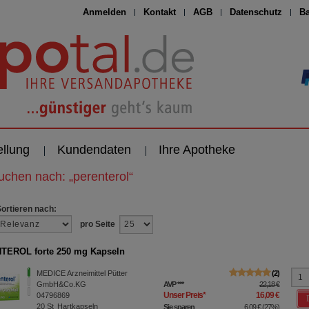
Anmelden
Kontakt
AGB
Datenschutz
Ba
ellung
Kundendaten
Ihre Apotheke
suchen nach:
„
perenterol
“
Sortieren nach:
pro Seite
TEROL forte 250 mg Kapseln
MEDICE Arzneimittel Pütter
2
GmbH&Co.KG
AVP
***
22,18 €
Unser Preis
*
16,09 €
04796869
20
St
Hartkapseln
Sie sparen
6,09 €
(
27%
)