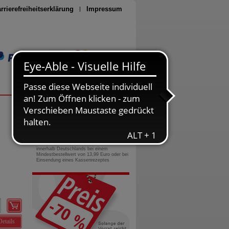
rrierefreiheitserklärung
Impressum
Seite drucken
0800-10 11 422
gebührenfreie Rufnummer
Versandkostenfrei
innerhalb Deutschlands bei einem
Mindestbestellwert von 13,99 Euro oder bei
Einsendung eines Kassenrezeptes
Details