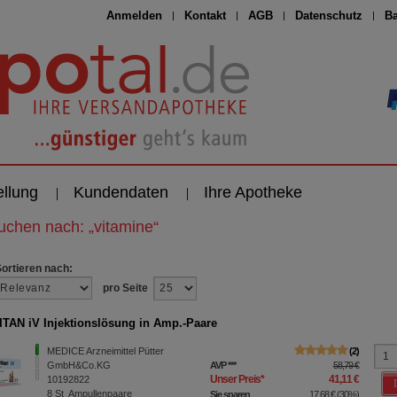
Anmelden
Kontakt
AGB
Datenschutz
Ba
ellung
Kundendaten
Ihre Apotheke
suchen nach:
„
vitamine
“
Sortieren nach:
pro Seite
TAN iV Injektionslösung in Amp.-Paare
MEDICE Arzneimittel Pütter
2
GmbH&Co.KG
AVP
***
58,79 €
Unser Preis
*
41,11 €
10192822
8
St
Ampullenpaare
Sie sparen
17,68 €
(
30%
)