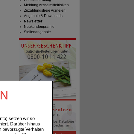
Meldung Arzneimittelrisiken
Zuzahlungsfreie Arzneien
Angebote & Downloads
Newsletter
Neukundenprämie
Stellenangebote
EN
to) setzen wir so
niert. Darüber hinaus
n bevorzugte Verhalten