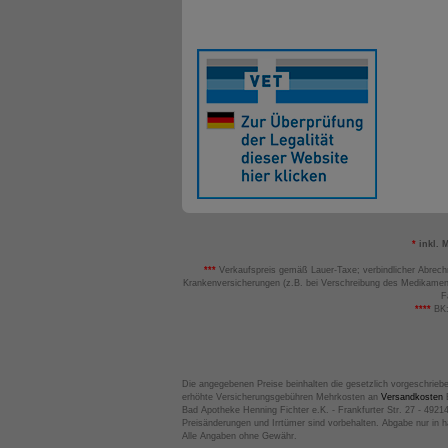
*
inkl. 
***
Verkaufspreis gemäß Lauer-Taxe; verbindlicher Abrech
Krankenversicherungen (z.B. bei Verschreibung des Medikamen
F
****
BK:
Die angegebenen Preise beinhalten die gesetzlich vorgeschrieb
erhöhte Versicherungsgebühren Mehrkosten an
Versandkosten
B
Bad Apotheke Henning Fichter e.K. - Frankfurter Str. 27 - 4921
Preisänderungen und Irrtümer sind vorbehalten. Abgabe nur in 
Alle Angaben ohne Gewähr.