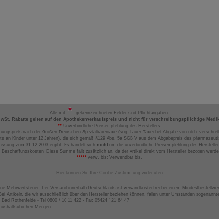
Alle mit
gekennzeichneten Felder sind Pflichtangaben.
MwSt. Rabatte gelten auf den Apothekenverkaufspreis und nicht für verschreibungspflichtige Medi
**
Unverbindliche Preisempfehlung des Herstellers.
nungspreis nach der Großen Deutschen Spezialitätentaxe (sog. Lauer-Taxe) bei Abgabe von nicht verschrei
ts an Kinder unter 12 Jahren), die sich gemäß §129 Abs. 5a SGB V aus dem Abgabepreis des pharmazeutis
assung zum 31.12.2003 ergibt. Es handelt sich
nicht
um die unverbindliche Preisempfehlung des Hersteller
 Beschaffungskosten. Diese Summe fällt zusätzlich an, da der Artikel direkt vom Hersteller bezogen werd
*****
verw. bis: Verwendbar bis.
Hier können Sie Ihre Cookie-Zustimmung widerrufen
ene Mehrwertsteuer. Der Versand innerhalb Deutschlands ist versandkostenfrei bei einem Mindestbestellwer
ei Artikeln, die wir ausschließlich über den Hersteller beziehen können, fallen unter Umständen sogenann
4 Bad Rothenfelde - Tel 0800 / 10 11 422 - Fax 05424 / 21 64 47
haushaltsüblichen Mengen.