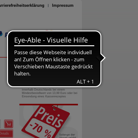
rrierefreiheitserklärung
Impressum
Seite drucken
0800-10 11 422
gebührenfreie Rufnummer
Versandkostenfrei
innerhalb Deutschlands bei einem
Mindestbestellwert von 13,99 Euro oder bei
Einsendung eines Kassenrezeptes
Details