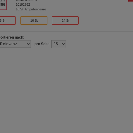
10192762
16
St
Ampullenpaare
8 St
16 St
24 St
Sortieren nach:
pro Seite