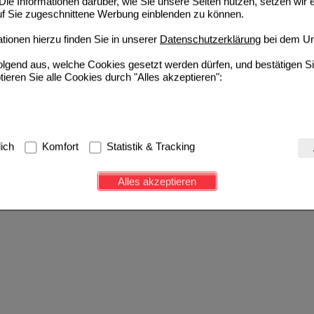
ie Informationen darüber, wie Sie unsere Seiten nutzen, setzen wir 
auf Sie zugeschnittene Werbung einblenden zu können.
ionen hierzu finden Sie in unserer
Datenschutzerklärung
bei dem Un
folgend aus, welche Cookies gesetzt werden dürfen, und bestätigen S
tieren Sie alle Cookies durch "Alles akzeptieren":
g:
Hierbei handelt es sich um Cookies, die für die Grundfunktionen u
lich
Komfort
Statistik & Tracking
avigation, Warenkorb, Kundenkonto), weshalb auf diese nicht verzich
s werden genutzt um das Einkaufserlebnis noch ansprechender zu g
Alles akzeptieren
e Wiedererkennung des Besuchers oder unsere Seite an bevorzugte Ve
zupassen. Komfort-Cookies ermöglichen es uns auch auf Ihre Bedürf
d unser Partnerprogramm zu betreiben.
ierüber lassen sich Informationen über die Art und Weise der Nutzu
fe wir unsere Website weiter für Sie optimieren können, den Inhalt a
ittseiten möglichst relevant für Sie zu gestalten. Bitte beachten Sie
e z.B. Google oder soziale Medien übertragen werden.