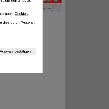
ein, um den Shop zu
terpunkt
Cookies
.
ie dies durch "Auswahl
nserer Website
Auswahl bestätigen
tet werden kann.
estalten,
rhaltensweisen (z.B.
nisse zugeschrittene
ng unserer Website
uf unserer Website aber
, dass Daten hierfür