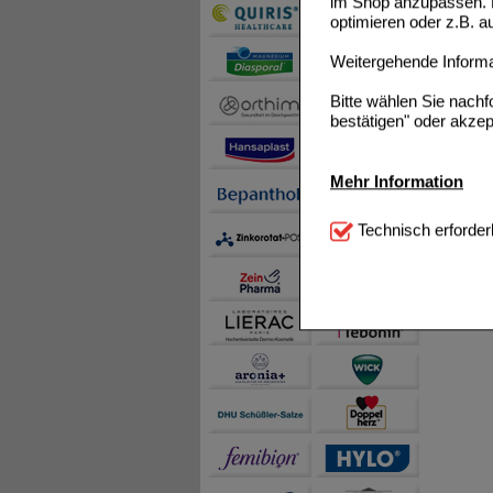
im Shop anzupassen. D
optimieren oder z.B. 
Weitergehende Informat
Bitte wählen Sie nach
bestätigen" oder akzep
Mehr Information
Technisch Notwendi
Technisch erforder
notwendig sind (z.B. N
Komfort:
Diese Cookie
beispielsweise für di
Spracheinstellung) an
Inhalte anzuzeigen un
Statistik & Tracking:
H
sammeln, mit deren Hil
auch die Werbung auf Dr
teilweise an Dritte wi