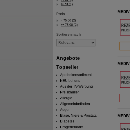
16 St (1)
MEDIVI
Preis
< 75.00 (2)
>= 75.00 (2)
Sortieren nach
Angebote
MEDIVI
Topseller
Apothekensortiment
NEU bei uns
Aus der TV-Werbung
Preisknüller
Allergie
Allgemeinbefinden
Augen
Blase, Niere & Prostata
MEDIVI
Diabetes
Drogeriemarkt