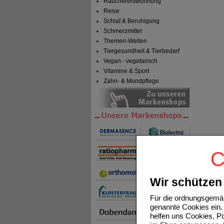
Raucherentwöhnung
Reise
Schlaf & Beruhigung
Schmerzmittel
Themen-Welten
Tiergesundheit & Tierbedarf
Vegan - vegetarisch
Vitamine & Sport
Zahn- & Mundpflege
C
Wir schützen 
Für die ordnungsgemäß
genannte Cookies ein. 
helfen uns Cookies, P