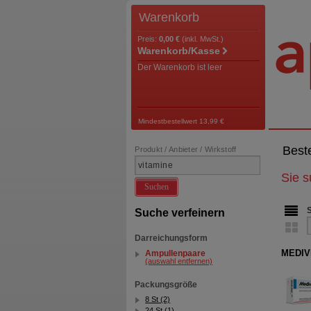
Warenkorb
Preis:
0,00 €
(inkl. MwSt.)
Warenkorb/Kasse
Der Warenkorb ist leer
Mindestbestellwert 13,99 €
Best
Produkt / Anbieter / Wirkstoff
Sie 
Suchen
Suche verfeinern
Darreichungsform
MEDIVI
Ampullenpaare
(auswahl entfernen)
Packungsgröße
8 St (2)
24 St (1)