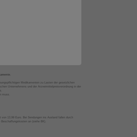
kamente.
bungspflichtigen Medikamenten zu Lasten der gesetzlichen
chen Unternehmens und der Arzneimittelpreisverordnung in der
s.
en muss.
t von 13,99 Euro. Bei Sendungen ins Ausland fallen durch
te Beschaffungskosten an (siehe BK).