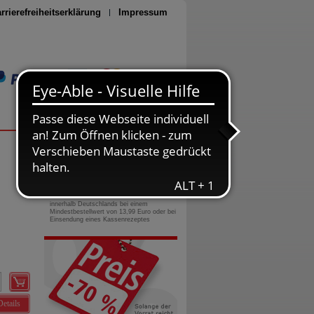
rrierefreiheitserklärung
Impressum
Seite drucken
0800-10 11 422
gebührenfreie Rufnummer
Versandkostenfrei
innerhalb Deutschlands bei einem
Mindestbestellwert von 13,99 Euro oder bei
Einsendung eines Kassenrezeptes
Details