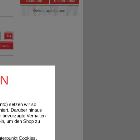
Details
EN
Details
to) setzen wir so
niert. Darüber hinaus
n bevorzugte Verhalten
ein, um den Shop zu
terpunkt
Cookies
.