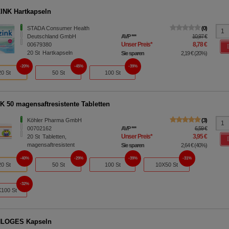
NK Hartkapseln
STADA Consumer Health
0
Deutschland GmbH
AVP
***
10,97 €
Unser Preis
*
8,78 €
00679380
20
St
Hartkapseln
Sie sparen
2,19 €
(
20%
)
20%
45%
39%
20 St
50 St
100 St
K 50 magensaftresistente Tabletten
Köhler Pharma GmbH
3
00702162
AVP
***
6,59 €
Unser Preis
*
3,95 €
20
St
Tabletten,
magensaftresistent
Sie sparen
2,64 €
(
40%
)
40%
29%
39%
31%
20 St
50 St
100 St
10X50 St
32%
100 St
LOGES Kapseln