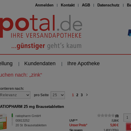
Anmelden
Kontakt
AGB
Datenschutz
Ba
ellung
Kundendaten
Ihre Apotheke
suchen nach:
„
zink
“
Sortieren nach:
pro Seite
1
2
3
ATIOPHARM 25 mg Brausetabletten
ratiopharm GmbH
0
00813252
UVP
**
7,38 €
Unser Preis
*
5,90 €
20
St
Brausetabletten
Sie sparen
1,48 €
(
20%
)