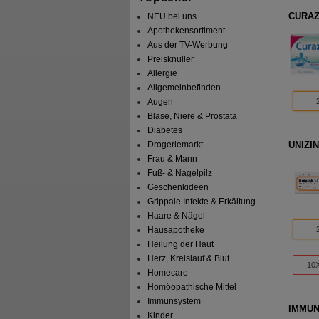
CURAZI
NEU bei uns
Apothekensortiment
Aus der TV-Werbung
Preisknüller
Allergie
Allgemeinbefinden
Augen
Blase, Niere & Prostata
Diabetes
UNIZIN
Drogeriemarkt
Frau & Mann
Fuß- & Nagelpilz
Geschenkideen
Grippale Infekte & Erkältung
Haare & Nägel
Hausapotheke
Heilung der Haut
Herz, Kreislauf & Blut
10X
Homecare
Homöopathische Mittel
Immunsystem
IMMUN
Kinder