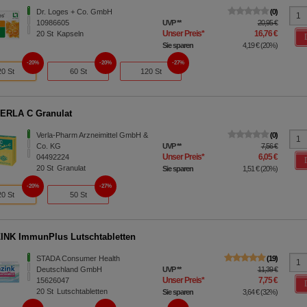
Dr. Loges + Co. GmbH
0
10986605
UVP
**
20,95 €
Unser Preis
*
16,76 €
20
St
Kapseln
Sie sparen
4,19 €
(
20%
)
20%
20%
27%
20 St
60 St
120 St
ERLA C Granulat
Verla-Pharm Arzneimittel GmbH &
0
Co. KG
UVP
**
7,56 €
Unser Preis
*
6,05 €
04492224
20
St
Granulat
Sie sparen
1,51 €
(
20%
)
20%
27%
20 St
50 St
NK ImmunPlus Lutschtabletten
STADA Consumer Health
19
Deutschland GmbH
UVP
**
11,39 €
Unser Preis
*
7,75 €
15626047
20
St
Lutschtabletten
Sie sparen
3,64 €
(
32%
)