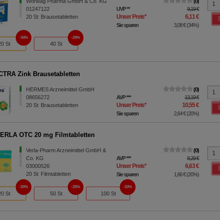
Wörwag Pharma GmbH & Co. KG
0
01247122
UVP
**
9,19 €
Unser Preis
*
6,11 €
20
St
Brausetabletten
Sie sparen
3,08 €
(
34%
)
34%
29%
20 St
40 St
TRA Zink Brausetabletten
HERMES Arzneimittel GmbH
0
08656272
AVP
***
13,19 €
Unser Preis
*
10,55 €
20
St
Brausetabletten
Sie sparen
2,64 €
(
20%
)
ERLA OTC 20 mg Filmtabletten
Verla-Pharm Arzneimittel GmbH &
0
Co. KG
AVP
***
8,29 €
Unser Preis
*
6,63 €
03000526
20
St
Filmtabletten
Sie sparen
1,66 €
(
20%
)
20%
20%
20%
20 St
50 St
100 St