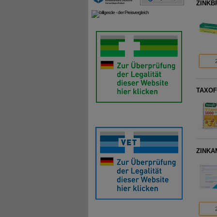
ZINKBR
TAXOFI
ZINKAM