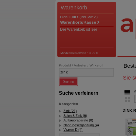
Warenkorb
Preis:
0,00 €
(inkl. MwSt.)
Warenkorb/Kasse
Der Warenkorb ist leer
Mindestbestellwert 13,99 €
Best
Produkt / Anbieter / Wirkstoff
Sie 
Suchen
Suche verfeinern
Kategorien
ZINK-R
Zink (21)
Selen & Zink (9)
Aufbaupräparate (8)
Nahrungsergänzung (4)
Vitamin D (4)