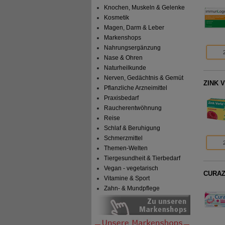
Knochen, Muskeln & Gelenke
Kosmetik
Magen, Darm & Leber
Markenshops
Nahrungsergänzung
Nase & Ohren
Naturheilkunde
Nerven, Gedächtnis & Gemüt
ZINK V
Pflanzliche Arzneimittel
Praxisbedarf
Raucherentwöhnung
Reise
Schlaf & Beruhigung
Schmerzmittel
Themen-Welten
Tiergesundheit & Tierbedarf
Vegan - vegetarisch
CURAZI
Vitamine & Sport
Zahn- & Mundpflege