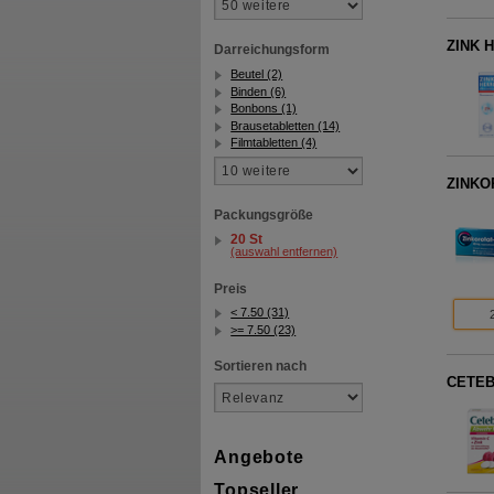
ZINK H
Darreichungsform
Beutel (2)
Binden (6)
Bonbons (1)
Brausetabletten (14)
Filmtabletten (4)
ZINKOR
Packungsgröße
20 St
(auswahl entfernen)
Preis
< 7.50 (31)
>= 7.50 (23)
Sortieren nach
CETEBE
Angebote
Topseller