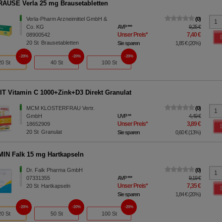
AUSE Verla 25 mg Brausetabletten
Verla-Pharm Arzneimittel GmbH &
0
Co. KG
AVP
***
9,25 €
Unser Preis
*
7,40 €
08900542
20
St
Brausetabletten
Sie sparen
1,85 €
(
20%
)
20%
20%
20%
20 St
40 St
100 St
T Vitamin C 1000+Zink+D3 Direkt Granulat
MCM KLOSTERFRAU Vertr.
0
GmbH
UVP
**
4,49 €
Unser Preis
*
3,89 €
18652909
20
St
Granulat
Sie sparen
0,60 €
(
13%
)
IN Falk 15 mg Hartkapseln
Dr. Falk Pharma GmbH
0
07331355
AVP
***
9,19 €
Unser Preis
*
7,35 €
20
St
Hartkapseln
Sie sparen
1,84 €
(
20%
)
20%
20%
20%
20 St
50 St
100 St