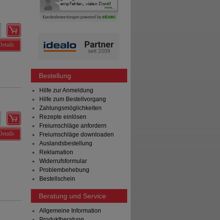
Details
Bestellung
Hilfe zur Anmeldung
Hilfe zum Bestellvorgang
Zahlungsmöglichkeiten
Rezepte einlösen
Freiumschläge anfordern
Details
Freiumschläge downloaden
Auslandsbestellung
Reklamation
Widerrufsformular
Problembehebung
Bestellschein
Beratung und Service
Allgemeine Information
Produktberatung