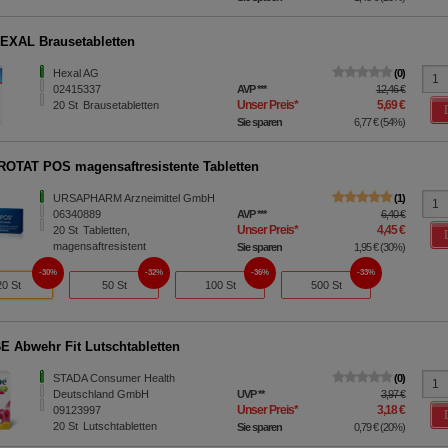
EXAL Brausetabletten
Hexal AG
0
02415337
AVP
***
12,46 €
Unser Preis
*
5,69 €
20
St
Brausetabletten
Sie sparen
6,77 €
(
54%
)
OTAT POS magensaftresistente Tabletten
URSAPHARM Arzneimittel GmbH
1
06340889
AVP
***
6,40 €
Unser Preis
*
4,45 €
20
St
Tabletten,
magensaftresistent
Sie sparen
1,95 €
(
30%
)
30%
32%
36%
33%
20 St
50 St
100 St
500 St
 Abwehr Fit Lutschtabletten
STADA Consumer Health
0
Deutschland GmbH
UVP
**
3,97 €
Unser Preis
*
3,18 €
09123997
20
St
Lutschtabletten
Sie sparen
0,79 €
(
20%
)