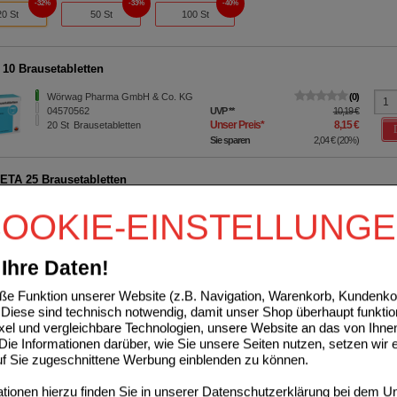
32%
33%
40%
20 St
50 St
100 St
 10 Brausetabletten
Wörwag Pharma GmbH & Co. KG
0
04570562
UVP
**
10,19 €
Unser Preis
*
8,15 €
20
St
Brausetabletten
Sie sparen
2,04 €
(
20%
)
ETA 25 Brausetabletten
betapharm Arzneimittel GmbH
0
OOKIE-EINSTELLUNG
08653457
AVP
***
6,93 €
Unser Preis
*
3,99 €
20
St
Brausetabletten
Sie sparen
2,94 €
(
42%
)
Ihre Daten!
42%
40%
49%
20 St
40 St
100 St
e Funktion unserer Website (z.B. Navigation, Warenkorb, Kundenkon
Diese sind technisch notwendig, damit unser Shop überhaupt funktio
ixel und vergleichbare Technologien, unsere Website an das von Ihne
ACT ZINK+C+D Lutschtabletten
ie Informationen darüber, wie Sie unsere Seiten nutzen, setzen wir 
auf Sie zugeschnittene Werbung einblenden zu können.
sanotact GmbH
0
Unser Preis
*
2,45 €
17380159
ionen hierzu finden Sie in unserer
Datenschutzerklärung
bei dem Un
20
St
Lutschtabletten