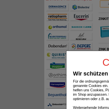
ZINKIT
ZINK B
C
Wir schützen 
Für die ordnungsgemäß
genannte Cookies ein. 
helfen uns Cookies, P
SANOT
im Shop anzupassen. D
optimieren oder z.B. 
Weitergehende Informat