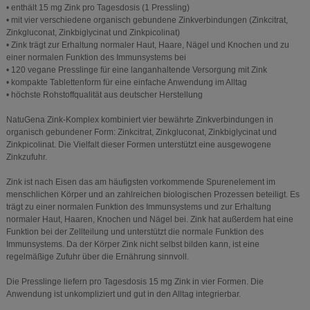
• enthält 15 mg Zink pro Tagesdosis (1 Pressling)
• mit vier verschiedene organisch gebundene Zinkverbindungen (Zinkcitrat,
Zinkgluconat, Zinkbiglycinat und Zinkpicolinat)
• Zink trägt zur Erhaltung normaler Haut, Haare, Nägel und Knochen und zu
einer normalen Funktion des Immunsystems bei
• 120 vegane Presslinge für eine langanhaltende Versorgung mit Zink
• kompakte Tablettenform für eine einfache Anwendung im Alltag
• höchste Rohstoffqualität aus deutscher Herstellung
NatuGena Zink-Komplex kombiniert vier bewährte Zinkverbindungen in
organisch gebundener Form: Zinkcitrat, Zinkgluconat, Zinkbiglycinat und
Zinkpicolinat. Die Vielfalt dieser Formen unterstützt eine ausgewogene
Zinkzufuhr.
Zink ist nach Eisen das am häufigsten vorkommende Spurenelement im
menschlichen Körper und an zahlreichen biologischen Prozessen beteiligt. Es
trägt zu einer normalen Funktion des Immunsystems und zur Erhaltung
normaler Haut, Haaren, Knochen und Nägel bei. Zink hat außerdem hat eine
Funktion bei der Zellteilung und unterstützt die normale Funktion des
Immunsystems. Da der Körper Zink nicht selbst bilden kann, ist eine
regelmäßige Zufuhr über die Ernährung sinnvoll.
Die Presslinge liefern pro Tagesdosis 15 mg Zink in vier Formen. Die
Anwendung ist unkompliziert und gut in den Alltag integrierbar.