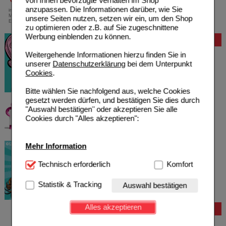
von Ihnen bevorzugte Verhalten im Shop
anzupassen. Die Informationen darüber, wie Sie
innerhalb Deutschlands bei einem
Mindestbestellwert von 13,99 Euro oder bei
unsere Seiten nutzen, setzen wir ein, um den Shop
Einsendung eines Kassenrezeptes
zu optimieren oder z.B. auf Sie zugeschnittene
Werbung einblenden zu können.
Bewertung
Weitergehende Informationen hierzu finden Sie in
unserer
Datenschutzerklärung
bei dem Unterpunkt
Cookies
.
Bitte wählen Sie nachfolgend aus, welche Cookies
gesetzt werden dürfen, und bestätigen Sie dies durch
"Auswahl bestätigen" oder akzeptieren Sie alle
Cookies durch "Alles akzeptieren":
Mehr Information
Technisch Notwendig:
Technisch erforderlich
Hierbei handelt es sich um
Komfort
Cookies, die für die Grundfunktionen unserer
Website notwendig sind (z.B. Navigation, Warenkorb,
Statistik & Tracking
Auswahl bestätigen
Kundenkonto), weshalb auf diese nicht verzichtet
werden kann.
Alles akzeptieren
Bestellung
Komfort:
Diese Cookies werden genutzt um das
Hilfe zur Anmeldung