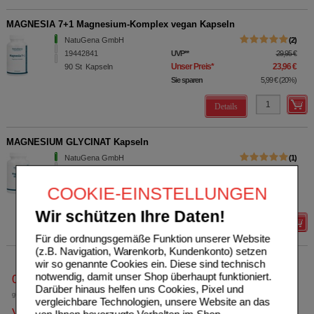
MAGNESIA 7+1 Magnesium-Komplex vegan Kapseln
NatuGena GmbH
2
19442841
UVP
**
29,95 €
Unser Preis
*
23,96 €
90
St
Kapseln
Sie sparen
5,99 €
(
20%
)
Details
MAGNESIUM GLYCINAT Kapseln
NatuGena GmbH
1
17884500
UVP
**
29,95 €
Unser Preis
*
23,96 €
120
St
Kapseln
COOKIE-EINSTELLUNGEN
Sie sparen
5,99 €
(
20%
)
Wir schützen Ihre Daten!
Details
Für die ordnungsgemäße Funktion unserer Website
(z.B. Navigation, Warenkorb, Kundenkonto) setzen
wir so genannte Cookies ein. Diese sind technisch
notwendig, damit unser Shop überhaupt funktioniert.
0800-10 11 422
Darüber hinaus helfen uns Cookies, Pixel und
gebührenfreie Rufnummer
vergleichbare Technologien, unsere Website an das
Versandkostenfrei