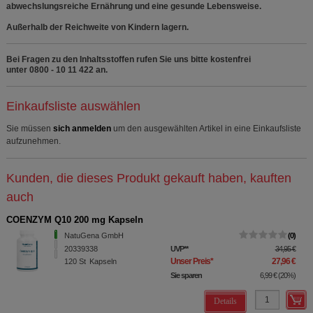
abwechslungsreiche Ernährung und eine gesunde Lebensweise.
Außerhalb der Reichweite von Kindern lagern.
Bei Fragen zu den Inhaltsstoffen rufen Sie uns bitte kostenfrei
unter 0800 - 10 11 422 an.
Einkaufsliste auswählen
Sie müssen
sich anmelden
um den ausgewählten Artikel in eine Einkaufsliste
aufzunehmen.
Kunden, die dieses Produkt gekauft haben, kauften
auch
COENZYM Q10 200 mg Kapseln
NatuGena GmbH
0
20339338
UVP
**
34,95 €
Unser Preis
*
27,96 €
120
St
Kapseln
Sie sparen
6,99 €
(
20%
)
Details