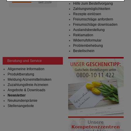
Einkaufserlebnis noch ansprechender zu gestalten,
Hilfe zum Bestellvorgang
beispielsweise für die Wiedererkennung des
Zahlungsmöglichkeiten
Besuchers oder unsere Seite an bevorzugte
Rezepte einlösen
Verhaltensweisen (z.B. Spracheinstellung)
Freiumschläge anfordern
anzupassen. Komfort-Cookies ermöglichen es uns
Freiumschläge downloaden
auch auf Ihre Bedürfnisse zugeschrittene Inhalte
Auslandsbestellung
anzuzeigen und unser Partnerprogramm zu
Reklamation
betreiben.
Widerrufsformular
Problembehebung
Statistik & Tracking:
Hierüber lassen sich
Bestellschein
Informationen über die Art und Weise der Nutzung
unserer Website sammeln, mit deren Hilfe wir unsere
Beratung und Service
Website weiter für Sie optimieren können, den Inhalt
auf unserer Website aber auch die Werbung auf
Allgemeine Information
Drittseiten möglichst relevant für Sie zu gestalten.
Produktberatung
Bitte beachten Sie, dass Daten hierfür teilweise an
Meldung Arzneimittelrisiken
Dritte wie z.B. Google oder soziale Medien
Zuzahlungsfreie Arzneien
übertragen werden.
Angebote & Downloads
Newsletter
Neukundenprämie
Stellenangebote