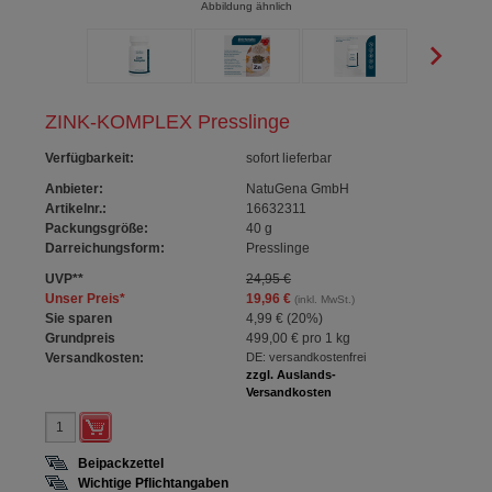
Abbildung ähnlich
ZINK-KOMPLEX Presslinge
Verfügbarkeit
:
sofort lieferbar
Anbieter:
NatuGena GmbH
Artikelnr.:
16632311
Packungsgröße:
40
g
Darreichungsform:
Presslinge
UVP
**
24,95 €
Unser Preis
*
19,96 €
(inkl. MwSt.)
Sie sparen
4,99 €
(
20%
)
Grundpreis
499,00 €
pro 1 kg
Versandkosten:
DE: versandkostenfrei
zzgl. Auslands-
Versandkosten
Beipackzettel
Wichtige Pflichtangaben