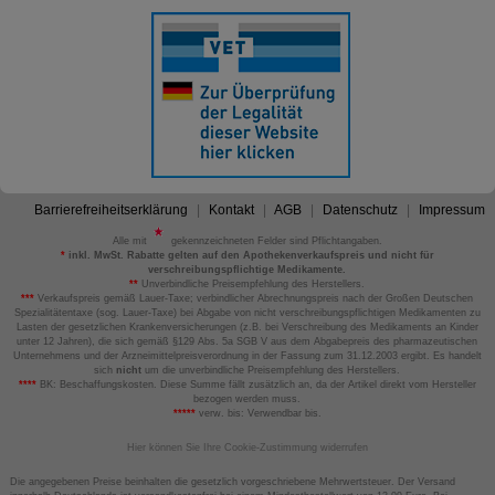
Barrierefreiheitserklärung
Kontakt
AGB
Datenschutz
Impressum
Alle mit
gekennzeichneten Felder sind Pflichtangaben.
*
inkl. MwSt. Rabatte gelten auf den Apothekenverkaufspreis und nicht für
verschreibungspflichtige Medikamente.
**
Unverbindliche Preisempfehlung des Herstellers.
***
Verkaufspreis gemäß Lauer-Taxe; verbindlicher Abrechnungspreis nach der Großen Deutschen
Spezialitätentaxe (sog. Lauer-Taxe) bei Abgabe von nicht verschreibungspflichtigen Medikamenten zu
Lasten der gesetzlichen Krankenversicherungen (z.B. bei Verschreibung des Medikaments an Kinder
unter 12 Jahren), die sich gemäß §129 Abs. 5a SGB V aus dem Abgabepreis des pharmazeutischen
Unternehmens und der Arzneimittelpreisverordnung in der Fassung zum 31.12.2003 ergibt. Es handelt
sich
nicht
um die unverbindliche Preisempfehlung des Herstellers.
****
BK: Beschaffungskosten. Diese Summe fällt zusätzlich an, da der Artikel direkt vom Hersteller
bezogen werden muss.
*****
verw. bis: Verwendbar bis.
Hier können Sie Ihre Cookie-Zustimmung widerrufen
Die angegebenen Preise beinhalten die gesetzlich vorgeschriebene Mehrwertsteuer. Der Versand