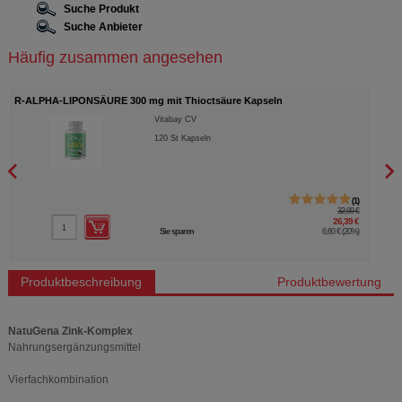
Suche Produkt
Suche Anbieter
Häufig zusammen angesehen
R-ALPHA-LIPONSÄURE 300 mg mit Thioctsäure Kapseln
SYMB
Vitabay CV
120
St
Kapseln
1
32,99 €
26,39 €
Sie sparen
6,60 €
(
20%
)
Produktbeschreibung
Produktbewertung
NatuGena Zink-Komplex
Nahrungsergänzungsmittel
Vierfachkombination