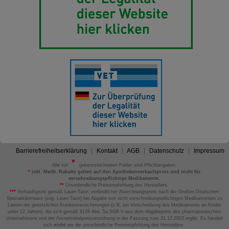
Barrierefreiheitserklärung
Kontakt
AGB
Datenschutz
Impressum
Alle mit
gekennzeichneten Felder sind Pflichtangaben.
*
inkl. MwSt. Rabatte gelten auf den Apothekenverkaufspreis und nicht für
verschreibungspflichtige Medikamente.
**
Unverbindliche Preisempfehlung des Herstellers.
***
Verkaufspreis gemäß Lauer-Taxe; verbindlicher Abrechnungspreis nach der Großen Deutschen
Spezialitätentaxe (sog. Lauer-Taxe) bei Abgabe von nicht verschreibungspflichtigen Medikamenten zu
Lasten der gesetzlichen Krankenversicherungen (z.B. bei Verschreibung des Medikaments an Kinder
unter 12 Jahren), die sich gemäß §129 Abs. 5a SGB V aus dem Abgabepreis des pharmazeutischen
Unternehmens und der Arzneimittelpreisverordnung in der Fassung zum 31.12.2003 ergibt. Es handelt
sich
nicht
um die unverbindliche Preisempfehlung des Herstellers.