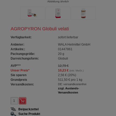
Abbildung ähnlich
AGROPYRON Globuli velati
Verfügbarkeit
:
sofort lieferbar
Anbieter:
WALA Heilmittel GmbH
Artikelnr.:
01447861
Packungsgröße:
20
g
Darreichungsform:
Globuli
AVP
***
12,79 €
Unser Preis
*
10,23 €
(inkl. MwSt.)
Sie sparen
2,56 €
(
20%
)
Grundpreis
511,50 €
pro 1 kg
Versandkosten:
DE: versandkostenfrei
zzgl. Auslands-
Versandkosten
Beipackzettel
Suche Produkt