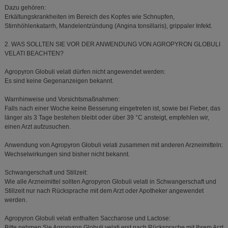
Dazu gehören:
Erkältungskrankheiten im Bereich des Kopfes wie Schnupfen,
Stirnhöhlenkatarrh, Mandelentzündung (Angina tonsillaris), grippaler Infekt.
2. WAS SOLLTEN SIE VOR DER ANWENDUNG VON AGROPYRON GLOBULI
VELATI BEACHTEN?
Agropyron Globuli velati dürfen nicht angewendet werden:
Es sind keine Gegenanzeigen bekannt.
Warnhinweise und Vorsichtsmaßnahmen:
Falls nach einer Woche keine Besserung eingetreten ist, sowie bei Fieber, das
länger als 3 Tage bestehen bleibt oder über 39 °C ansteigt, empfehlen wir,
einen Arzt aufzusuchen.
Anwendung von Agropyron Globuli velati zusammen mit anderen Arzneimitteln:
Wechselwirkungen sind bisher nicht bekannt.
Schwangerschaft und Stillzeit:
Wie alle Arzneimittel sollten Agropyron Globuli velati in Schwangerschaft und
Stillzeit nur nach Rücksprache mit dem Arzt oder Apotheker angewendet
werden.
Agropyron Globuli velati enthalten Saccharose und Lactose:
Bitte nehmen Sie Agropyron Globuli velati erst nach Rücksprache mit Ihrem Arzt