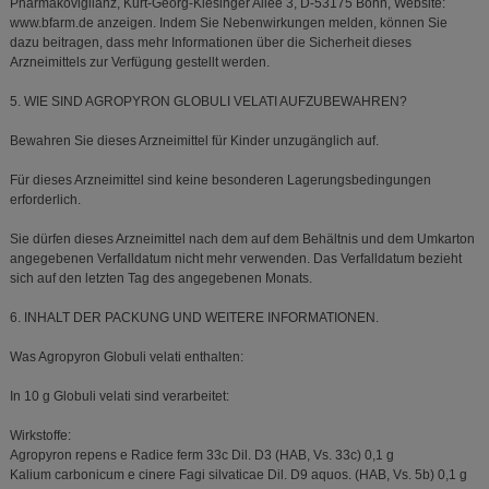
Pharmakovigilanz, Kurt-Georg-Kiesinger Allee 3, D-53175 Bonn, Website:
www.bfarm.de anzeigen. Indem Sie Nebenwirkungen melden, können Sie
dazu beitragen, dass mehr Informationen über die Sicherheit dieses
Arzneimittels zur Verfügung gestellt werden.
5. WIE SIND AGROPYRON GLOBULI VELATI AUFZUBEWAHREN?
Bewahren Sie dieses Arzneimittel für Kinder unzugänglich auf.
Für dieses Arzneimittel sind keine besonderen Lagerungsbedingungen
erforderlich.
Sie dürfen dieses Arzneimittel nach dem auf dem Behältnis und dem Umkarton
angegebenen Verfalldatum nicht mehr verwenden. Das Verfalldatum bezieht
sich auf den letzten Tag des angegebenen Monats.
6. INHALT DER PACKUNG UND WEITERE INFORMATIONEN.
Was Agropyron Globuli velati enthalten:
In 10 g Globuli velati sind verarbeitet:
Wirkstoffe:
Agropyron repens e Radice ferm 33c Dil. D3 (HAB, Vs. 33c) 0,1 g
Kalium carbonicum e cinere Fagi silvaticae Dil. D9 aquos. (HAB, Vs. 5b) 0,1 g