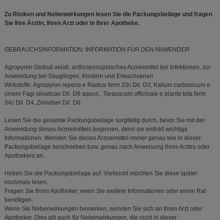
Zu Risiken und Nebenwirkungen lesen Sie die Packungsbeilage und fragen
Sie Ihre Ärztin, Ihren Arzt oder in Ihrer Apotheke.
GEBRAUCHSINFORMATION: INFORMATION FÜR DEN ANWENDER
Agropyron Globuli velati, anthroposophisches Arzneimittel bei Infektionen, zur
Anwendung bei Säuglingen, Kindern und Erwachsenen
Wirkstoffe: Agropyron repens e Radice ferm 33c Dil. D3, Kalium carbonicum e
cinere Fagi silvaticae Dil. D9 aquos., Taraxacum officinale e planta tota ferm
34c Dil. D4, Zinnober Dil. D6
Lesen Sie die gesamte Packungsbeilage sorgfältig durch, bevor Sie mit der
Anwendung dieses Arzneimittels beginnen, denn sie enthält wichtige
Informationen. Wenden Sie dieses Arzneimittel immer genau wie in dieser
Packungsbeilage beschrieben bzw. genau nach Anweisung Ihres Arztes oder
Apothekers an.
Heben Sie die Packungsbeilage auf. Vielleicht möchten Sie diese später
nochmals lesen.
Fragen Sie Ihren Apotheker, wenn Sie weitere Informationen oder einen Rat
benötigen.
Wenn Sie Nebenwirkungen bemerken, wenden Sie sich an Ihren Arzt oder
Apotheker. Dies gilt auch für Nebenwirkungen, die nicht in dieser