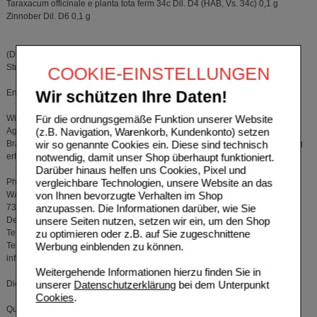
Taraxacum officinale e planta tota ferm 34c Dil. D4 (HAB, Vs. 34c) 0,1 g
Zinnober Dil. D6 0,1 g
(Die Wirkstoffe 1 bis 3 werden über drei Stufen und alle Wirkstoffe über zwei
Stufen gemeinsam potenziert.)
COOKIE-EINSTELLUNGEN
Enthält Saccharose (Zucker) und Lactose.
Wir schützen Ihre Daten!
Für die ordnungsgemäße Funktion unserer Website
Wie Agropyron Globuli velati aussehen und Inhalt der Packung:
(z.B. Navigation, Warenkorb, Kundenkonto) setzen
Agropyron Globuli velati sind weiße Globuli velati (Kügelchen) in einer
wir so genannte Cookies ein. Diese sind technisch
Braunglasflasche mit weißem Kunststoffverschluss und in Packungen zu 20 g
notwendig, damit unser Shop überhaupt funktioniert.
erhältlich.
Darüber hinaus helfen uns Cookies, Pixel und
vergleichbare Technologien, unsere Website an das
Pharmazeutischer Unternehmer und Hersteller:
von Ihnen bevorzugte Verhalten im Shop
WALA Heilmittel GmbH
anzupassen. Die Informationen darüber, wie Sie
73085 Bad Boll/Eckwälden
unsere Seiten nutzen, setzen wir ein, um den Shop
Deutschland
zu optimieren oder z.B. auf Sie zugeschnittene
Telefon +49 (0)7164 930-181
Werbung einblenden zu können.
Telefax +49 (0)7164 930-297
info@wala.de
Weitergehende Informationen hierzu finden Sie in
unserer
Datenschutzerklärung
bei dem Unterpunkt
Diese Gebrauchsinformation wurde zuletzt überarbeitet im Oktober 2025.
Cookies
.
Quelle: www.walaarzneimittel.de und Angaben der Packungsbeilage