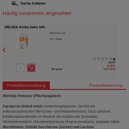
Suche Anbieter
Häufig zusammen angesehen
WELEDA Arnika Salbe 10%
WELEDA AG
70
g
Salbe
0
18,59 €
12,99 €
Sie sparen
5,60 €
(
30%
)
Produktbeschreibung
Produktbewertung
Wichtige Hinweise (Pflichtangaben):
Agropyron Globuli velati.
Anwendungsgebiete: Gemäß der
anthroposophischen Menschen- und Naturerkenntnis. Dazu gehören:
Erkältungskrankheiten im Bereich des Kopfes wie Schnupfen,
Stirnhöhlenkatarrh, Mandelentzündung (Angina tonsillaris), grippaler Infekt.
Warnhinweis: Enthält Saccharose (Zucker) und Lactose.