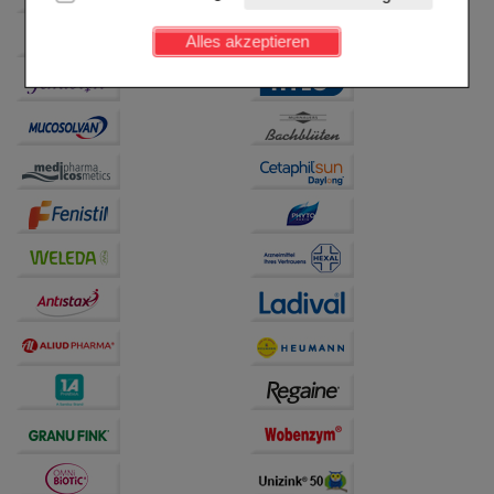
Kundenkonto), weshalb auf diese nicht verzichtet
werden kann.
Alles akzeptieren
Komfort:
Diese Cookies werden genutzt um das
Einkaufserlebnis noch ansprechender zu gestalten,
beispielsweise für die Wiedererkennung des
Besuchers oder unsere Seite an bevorzugte
Verhaltensweisen (z.B. Spracheinstellung)
anzupassen. Komfort-Cookies ermöglichen es uns
auch auf Ihre Bedürfnisse zugeschrittene Inhalte
anzuzeigen und unser Partnerprogramm zu
betreiben.
Statistik & Tracking:
Hierüber lassen sich
Informationen über die Art und Weise der Nutzung
unserer Website sammeln, mit deren Hilfe wir unsere
Website weiter für Sie optimieren können, den Inhalt
auf unserer Website aber auch die Werbung auf
Drittseiten möglichst relevant für Sie zu gestalten.
Bitte beachten Sie, dass Daten hierfür teilweise an
Dritte wie z.B. Google oder soziale Medien
übertragen werden.