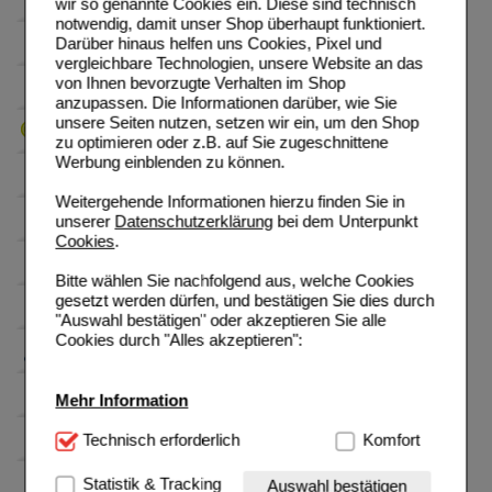
wir so genannte Cookies ein. Diese sind technisch
notwendig, damit unser Shop überhaupt funktioniert.
Darüber hinaus helfen uns Cookies, Pixel und
vergleichbare Technologien, unsere Website an das
von Ihnen bevorzugte Verhalten im Shop
anzupassen. Die Informationen darüber, wie Sie
unsere Seiten nutzen, setzen wir ein, um den Shop
zu optimieren oder z.B. auf Sie zugeschnittene
Werbung einblenden zu können.
Weitergehende Informationen hierzu finden Sie in
unserer
Datenschutzerklärung
bei dem Unterpunkt
Cookies
.
Bitte wählen Sie nachfolgend aus, welche Cookies
gesetzt werden dürfen, und bestätigen Sie dies durch
"Auswahl bestätigen" oder akzeptieren Sie alle
Cookies durch "Alles akzeptieren":
Mehr Information
Technisch Notwendig:
Technisch erforderlich
Hierbei handelt es sich um
Komfort
Cookies, die für die Grundfunktionen unserer
Website notwendig sind (z.B. Navigation, Warenkorb,
Statistik & Tracking
Auswahl bestätigen