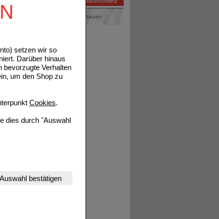
EN
to) setzen wir so
niert. Darüber hinaus
n bevorzugte Verhalten
ein, um den Shop zu
terpunkt
Cookies
.
ie dies durch "Auswahl
nserer Website
Auswahl bestätigen
tet werden kann.
estalten,
rhaltensweisen (z.B.
nisse zugeschrittene