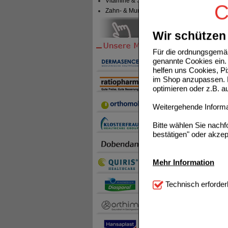
Vitamine & Sport
C
Zahn- & Mundpflege
Wir schützen 
Für die ordnungsgemäß
genannte Cookies ein. 
helfen uns Cookies, P
im Shop anzupassen. D
optimieren oder z.B. 
Weitergehende Informat
Bitte wählen Sie nach
bestätigen" oder akzep
Mehr Information
Technisch Notwendi
Technisch erforder
notwendig sind (z.B. N
Komfort:
Diese Cookie
beispielsweise für di
Spracheinstellung) an