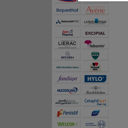
Inhalte anzuzeigen un
Statistik & Tracking:
H
sammeln, mit deren Hil
auch die Werbung auf Dr
teilweise an Dritte wi