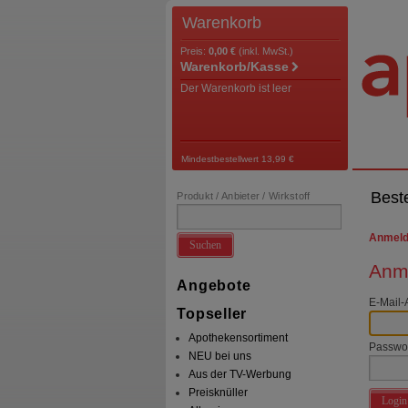
Warenkorb
Preis:
0,00 €
(inkl. MwSt.)
Warenkorb/Kasse
Der Warenkorb ist leer
Mindestbestellwert 13,99 €
Best
Produkt / Anbieter / Wirkstoff
Anmel
Suchen
Anme
Angebote
E-Mail-
Topseller
Apothekensortiment
Passwo
NEU bei uns
Aus der TV-Werbung
Preisknüller
Login