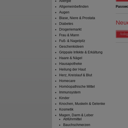
Allergie
Allgemeinbefinden
Passwo
Augen
Blase, Niere & Prostata
Neu
Diabetes
Drogeriemarkt
Anleg
Frau & Mann
Fuß- & Nagelpilz
Geschenkideen
Grippale Infekte & Erkältung
Haare & Nägel
Hausapotheke
Heilung der Haut
Herz, Kreislauf & Blut
Homecare
Homöopathische Mittel
Immunsystem
Kinder
Knochen, Muskeln & Gelenke
Kosmetik
Magen, Darm & Leber
Abführmittel
Bauchschmerzen