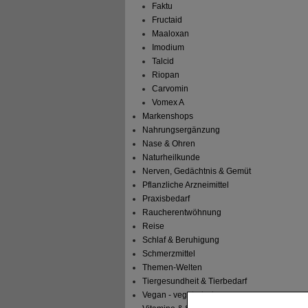
Faktu
Fructaid
Maaloxan
Imodium
Talcid
Riopan
Carvomin
Vomex A
Markenshops
Nahrungsergänzung
Nase & Ohren
Naturheilkunde
Nerven, Gedächtnis & Gemüt
Pflanzliche Arzneimittel
Praxisbedarf
Raucherentwöhnung
Reise
Schlaf & Beruhigung
Schmerzmittel
Themen-Welten
Tiergesundheit & Tierbedarf
Vegan - vegetarisch