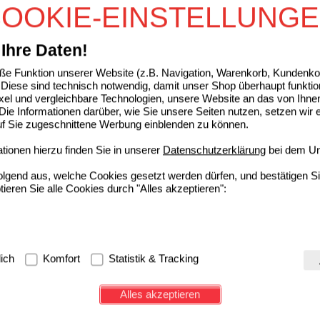
OOKIE-EINSTELLUNG
Ihre Daten!
e Funktion unserer Website (z.B. Navigation, Warenkorb, Kundenkon
Diese sind technisch notwendig, damit unser Shop überhaupt funktio
ixel und vergleichbare Technologien, unsere Website an das von Ihne
ie Informationen darüber, wie Sie unsere Seiten nutzen, setzen wir 
auf Sie zugeschnittene Werbung einblenden zu können.
ionen hierzu finden Sie in unserer
Datenschutzerklärung
bei dem Un
folgend aus, welche Cookies gesetzt werden dürfen, und bestätigen S
tieren Sie alle Cookies durch "Alles akzeptieren":
g:
Hierbei handelt es sich um Cookies, die für die Grundfunktionen u
lich
Komfort
Statistik & Tracking
avigation, Warenkorb, Kundenkonto), weshalb auf diese nicht verzich
s werden genutzt um das Einkaufserlebnis noch ansprechender zu g
Alles akzeptieren
e Wiedererkennung des Besuchers oder unsere Seite an bevorzugte Ve
zupassen. Komfort-Cookies ermöglichen es uns auch auf Ihre Bedürf