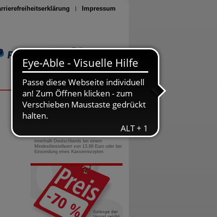
rrierefreiheitserklärung
Impressum
Seite drucken
0800-10 11 422
gebührenfreie Rufnummer
Versandkostenfrei
innerhalb Deutschlands bei einem
Mindestbestellwert von 13,99 Euro oder bei
Einsendung eines Kassenrezeptes