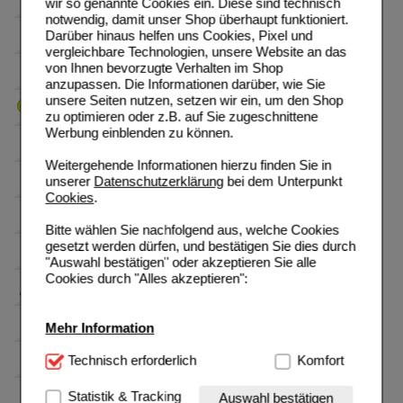
wir so genannte Cookies ein. Diese sind technisch
notwendig, damit unser Shop überhaupt funktioniert.
Darüber hinaus helfen uns Cookies, Pixel und
vergleichbare Technologien, unsere Website an das
von Ihnen bevorzugte Verhalten im Shop
anzupassen. Die Informationen darüber, wie Sie
unsere Seiten nutzen, setzen wir ein, um den Shop
zu optimieren oder z.B. auf Sie zugeschnittene
Werbung einblenden zu können.
Weitergehende Informationen hierzu finden Sie in
unserer
Datenschutzerklärung
bei dem Unterpunkt
Cookies
.
Bitte wählen Sie nachfolgend aus, welche Cookies
gesetzt werden dürfen, und bestätigen Sie dies durch
"Auswahl bestätigen" oder akzeptieren Sie alle
Cookies durch "Alles akzeptieren":
Mehr Information
Technisch Notwendig:
Technisch erforderlich
Hierbei handelt es sich um
Komfort
Cookies, die für die Grundfunktionen unserer
Website notwendig sind (z.B. Navigation, Warenkorb,
Statistik & Tracking
Auswahl bestätigen