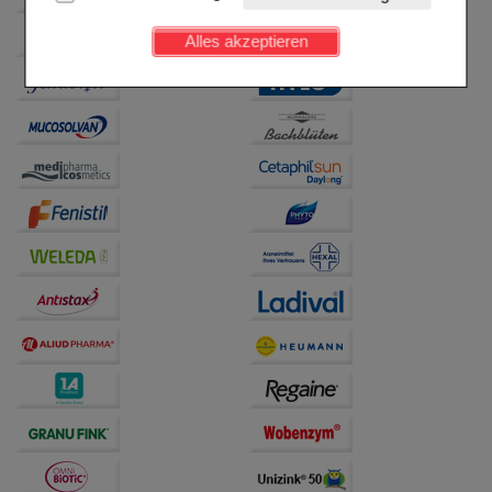
Kundenkonto), weshalb auf diese nicht verzichtet
werden kann.
Alles akzeptieren
Komfort:
Diese Cookies werden genutzt um das
Einkaufserlebnis noch ansprechender zu gestalten,
beispielsweise für die Wiedererkennung des
Besuchers oder unsere Seite an bevorzugte
Verhaltensweisen (z.B. Spracheinstellung)
anzupassen. Komfort-Cookies ermöglichen es uns
auch auf Ihre Bedürfnisse zugeschrittene Inhalte
anzuzeigen und unser Partnerprogramm zu
betreiben.
Statistik & Tracking:
Hierüber lassen sich
Informationen über die Art und Weise der Nutzung
unserer Website sammeln, mit deren Hilfe wir unsere
Website weiter für Sie optimieren können, den Inhalt
auf unserer Website aber auch die Werbung auf
Drittseiten möglichst relevant für Sie zu gestalten.
Bitte beachten Sie, dass Daten hierfür teilweise an
Dritte wie z.B. Google oder soziale Medien
übertragen werden.