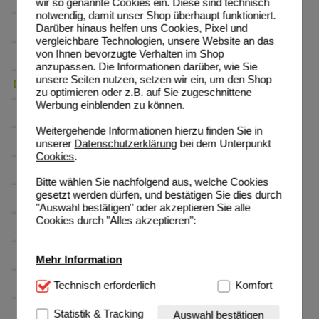
wir so genannte Cookies ein. Diese sind technisch
notwendig, damit unser Shop überhaupt funktioniert.
Darüber hinaus helfen uns Cookies, Pixel und
vergleichbare Technologien, unsere Website an das
von Ihnen bevorzugte Verhalten im Shop
anzupassen. Die Informationen darüber, wie Sie
unsere Seiten nutzen, setzen wir ein, um den Shop
zu optimieren oder z.B. auf Sie zugeschnittene
Werbung einblenden zu können.
Weitergehende Informationen hierzu finden Sie in
unserer
Datenschutzerklärung
bei dem Unterpunkt
Cookies
.
Bitte wählen Sie nachfolgend aus, welche Cookies
gesetzt werden dürfen, und bestätigen Sie dies durch
"Auswahl bestätigen" oder akzeptieren Sie alle
Cookies durch "Alles akzeptieren":
Mehr Information
Technisch Notwendig:
Technisch erforderlich
Hierbei handelt es sich um
Komfort
Cookies, die für die Grundfunktionen unserer
Website notwendig sind (z.B. Navigation, Warenkorb,
Statistik & Tracking
Auswahl bestätigen