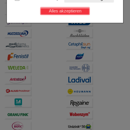
Kundenkonto), weshalb auf diese nicht verzichtet
werden kann.
Alles akzeptieren
Komfort:
Diese Cookies werden genutzt um das
Einkaufserlebnis noch ansprechender zu gestalten,
beispielsweise für die Wiedererkennung des
Besuchers oder unsere Seite an bevorzugte
Verhaltensweisen (z.B. Spracheinstellung)
anzupassen. Komfort-Cookies ermöglichen es uns
auch auf Ihre Bedürfnisse zugeschrittene Inhalte
anzuzeigen und unser Partnerprogramm zu
betreiben.
Statistik & Tracking:
Hierüber lassen sich
Informationen über die Art und Weise der Nutzung
unserer Website sammeln, mit deren Hilfe wir unsere
Website weiter für Sie optimieren können, den Inhalt
auf unserer Website aber auch die Werbung auf
Drittseiten möglichst relevant für Sie zu gestalten.
Bitte beachten Sie, dass Daten hierfür teilweise an
Dritte wie z.B. Google oder soziale Medien
übertragen werden.