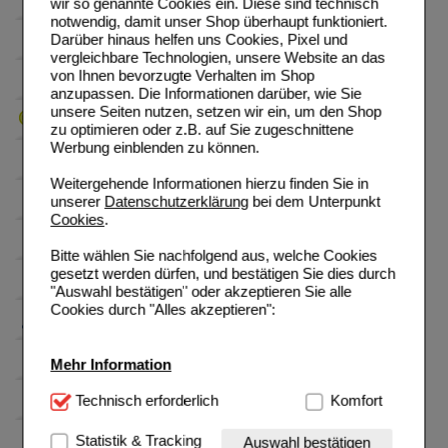
wir so genannte Cookies ein. Diese sind technisch
notwendig, damit unser Shop überhaupt funktioniert.
Darüber hinaus helfen uns Cookies, Pixel und
vergleichbare Technologien, unsere Website an das
von Ihnen bevorzugte Verhalten im Shop
anzupassen. Die Informationen darüber, wie Sie
unsere Seiten nutzen, setzen wir ein, um den Shop
zu optimieren oder z.B. auf Sie zugeschnittene
Werbung einblenden zu können.
Weitergehende Informationen hierzu finden Sie in
unserer
Datenschutzerklärung
bei dem Unterpunkt
Cookies
.
Bitte wählen Sie nachfolgend aus, welche Cookies
gesetzt werden dürfen, und bestätigen Sie dies durch
"Auswahl bestätigen" oder akzeptieren Sie alle
Cookies durch "Alles akzeptieren":
Mehr Information
Technisch Notwendig:
Technisch erforderlich
Hierbei handelt es sich um
Komfort
Cookies, die für die Grundfunktionen unserer
Website notwendig sind (z.B. Navigation, Warenkorb,
Statistik & Tracking
Auswahl bestätigen