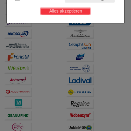
Kundenkonto), weshalb auf diese nicht verzichtet
werden kann.
Alles akzeptieren
Komfort:
Diese Cookies werden genutzt um das
Einkaufserlebnis noch ansprechender zu gestalten,
beispielsweise für die Wiedererkennung des
Besuchers oder unsere Seite an bevorzugte
Verhaltensweisen (z.B. Spracheinstellung)
anzupassen. Komfort-Cookies ermöglichen es uns
auch auf Ihre Bedürfnisse zugeschrittene Inhalte
anzuzeigen und unser Partnerprogramm zu
betreiben.
Statistik & Tracking:
Hierüber lassen sich
Informationen über die Art und Weise der Nutzung
unserer Website sammeln, mit deren Hilfe wir unsere
Website weiter für Sie optimieren können, den Inhalt
auf unserer Website aber auch die Werbung auf
Drittseiten möglichst relevant für Sie zu gestalten.
Bitte beachten Sie, dass Daten hierfür teilweise an
Dritte wie z.B. Google oder soziale Medien
übertragen werden.